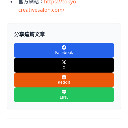
官方網站：
https://tokyo-
creativesalon.com/
分享這篇文章
Facebook
X
Reddit
LINE