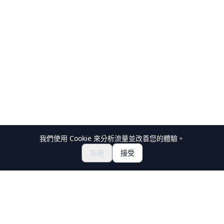
我們使用 Cookie 來分析流量並改善您的體驗。
探索祭典與活動
🎆
拒絕
接受
取得日本祭典門票
Holiday Travel
發現日本的精彩體驗