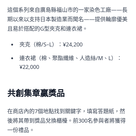
這個系列來自廣島縣福山市的一家染色工廠——長
期以來以支持日本製造業而聞名——提供輪廓優美
且易於搭配的G型夾克和連衣裙。
夾克（棉/S–L）：¥24,200
連衣裙（棉、聚酯纖維、人造絲/M、L）：
¥22,000
共創集章贏獎品
在商店內的7個地點找到關鍵字，填寫答題紙，然
後將其帶到獎品兌換櫃檯。前300名參與者將獲得
一份禮品。