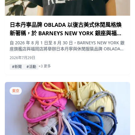
日本丹寧品牌 OBLADA 以復古美式休閒風格煥
新著稱，於 BARNEYS NEW YORK 銀座與福岡
店舉辦快閃活動
自 2026 年 8 月 1 日至 8 月 30 日，BARNEYS NEW YORK 銀
座旗艦店與福岡店將舉辦日本丹寧與休閒服裝品牌 OBLADA
的快閃活動。該品牌致力於將復古與美式休閒風格現代化，現
2026年7月29日
場將推出補貨的熱門 T 恤、BARNEYS NEW YORK 限定配色款
+3 更多
式，並邀請模特兒高山都舉辦 Instagram 直播。
#新聞
#活動
東京