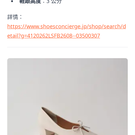
鞋跟高度
：3 公分
詳情：
https://www.shoesconcierge.jp/shop/search/d
etail?g=4120262LSFB2608--03500307