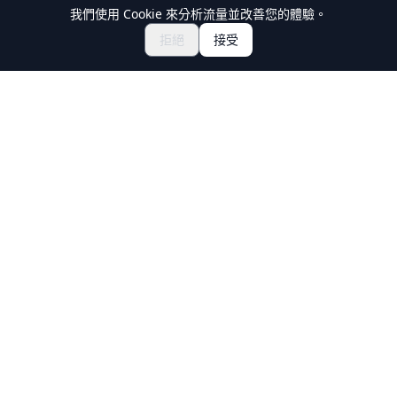
我們使用 Cookie 來分析流量並改善您的體驗。
探索祭典與活動
🎆
拒絕
接受
取得日本祭典門票
Holiday Travel
發現日本的精彩體驗
探索
體驗
新文化體驗
目的地
旅行指南
諮詢嚮導
關於我們