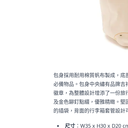
包身採用耐用棉質帆布製成，底
必備物品。包身中央繡有品牌吉祥物「Ele
徽章，為整體設計增添了一份旅
及金色鉚釘點綴，優雅精緻。堅
的插袋，背面的行李箱套管設計
尺寸
：W35 x H30 x D2