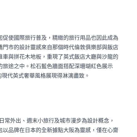
起促使國際旅行普及，精緻的旅行用品也因此成為
橋門市的設計靈感來自那個時代倫敦俱樂部與飯店
推車與拼花木地板，重現了英式飯店大廳與沙龍的
的旅途之中。松石藍色牆面搭配深珊瑚紅色展示
引以為傲的現代英式奢華風格展現得淋漓盡致。
OSAKA> 以日常外出、週末小旅行及城市漫步為設計概念，
包以品牌在日本的全新據點大阪為靈感，僅在心齋