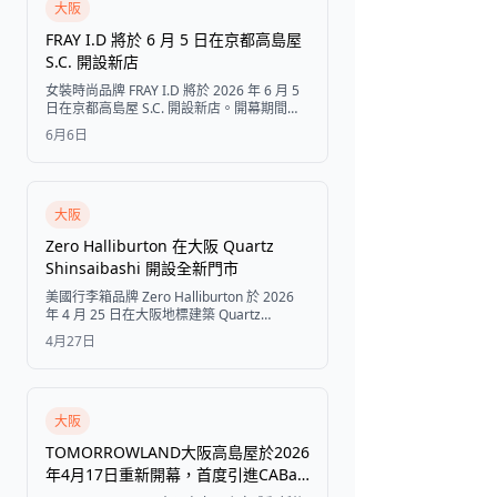
大阪
FRAY I.D 將於 6 月 5 日在京都高島屋
S.C. 開設新店
女裝時尚品牌 FRAY I.D 將於 2026 年 6 月 5
日在京都高島屋 S.C. 開設新店。開幕期間將
推出限定色單品、MA CARD 與 MA Points
6月6日
會員特別活動，以及消費滿額贈送原創托特
包的優惠。
大阪
Zero Halliburton 在大阪 Quartz
Shinsaibashi 開設全新門市
美國行李箱品牌 Zero Halliburton 於 2026
年 4 月 25 日在大阪地標建築 Quartz
Shinsaibashi 開設全新旗艦店，並同步舉辦
4月27日
限量開幕贈禮活動。
大阪
TOMORROWLAND大阪高島屋於2026
年4月17日重新開幕，首度引進CABaN
並擴充TOMORROWLAND .B系列