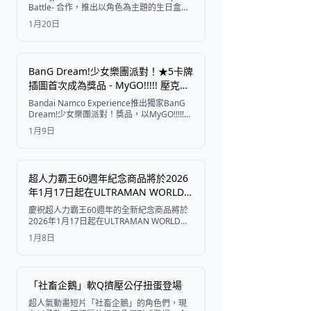
Battle- 合作，推出以角色為主題的生日盒、
蛋糕罐以及其他以所有18名成員為特色的聯
1月20日
名甜點。
BanG Dream!少女樂團派對！★5卡牌
插圖首次成為獎品 - MyGO!!!!! 壓克力
板2026年1月23日起在Namco獨家登
Bandai Namco Experience推出獨家BanG
場
Dream!少女樂團派對！獎品，以MyGO!!!!!成
員為特色。首款★5卡牌插圖壓克力板將於
1月9日
2026年1月23日起在Namco店鋪和線上首次
亮相。
超人力霸王60週年紀念商品將於2026
年1月17日起在ULTRAMAN WORLD
M78發售
慶祝超人力霸王60週年的全新紀念商品將於
2026年1月17日起在ULTRAMAN WORLD
M78發售，包括獨家徽章、服飾和限量絨毛
1月8日
玩具。
「社畜企鵝」軟Q擠壓公仔扭蛋登場
超人氣動畫短片「社畜企鵝」的角色們，現