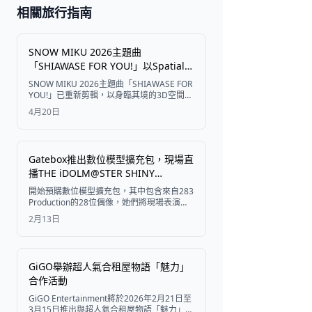
日本 2026
相關旅行指南
🎆 祭典與節日
SNOW MIKU 2026主題曲
「SHIAWASE FOR YOU!」以Spatial
取得門票
Disk 3D影片形式上線
SNOW MIKU 2026主題曲「SHIAWASE FOR
YOU!」已重新剪輯，以身臨其境的3D空間影
片形式呈現，現可透過與Meta Quest頭戴裝
4月20日
置及智慧型手機相容的Spatial Disk購買。
Gatebox推出數位模型擴充包，現場直
播THE iDOLM@STER SHINY
COLORS，呈現Shinography -28
開始預購數位模型擴充包，其中包含來自283
colors- 表演
Production的28位偶像，她們將現場表演熱
門歌曲Shinography -28 colors-，並加入原
2月13日
創舞蹈動作，預計於2026年3月推出
GiGO舉辦超人氣合租屋物語「魅力」
合作活動
GiGO Entertainment將於2026年2月21日至
3月15日推出與超人氣合租屋物語「魅力」的