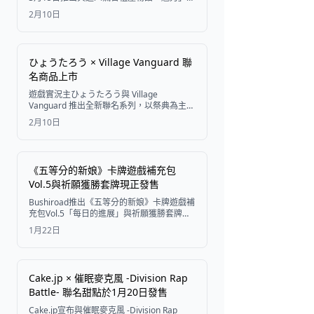
獨家合作活動，包含限定獎品、必買活動以
2月10日
及轉發活動。
ひょうたろう × Village Vanguard 聯
名商品上市
遊戲實況主ひょうたろう與 Village
Vanguard 推出全新聯名系列，以祭典為主
題，為粉絲帶來獨家原創藝術作品。
2月10日
《五等分的新娘》卡牌遊戲補充包
Vol.5與祈願獲勝套牌現正發售
Bushiroad推出《五等分的新娘》卡牌遊戲補
充包Vol.5「每日的進展」與祈願獲勝套牌
（共5款），標誌著遊戲第二季的開始，帶來
1月22日
獨家卡牌與原創美術設計。
Cake.jp × 催眠麥克風 -Division Rap
Battle- 聯名甜點於1月20日發售
Cake.jp宣布與催眠麥克風 -Division Rap