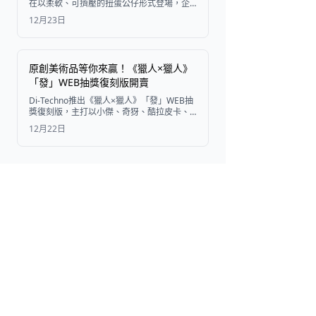
在以柔軟、可擠壓的扭蛋公仔形式登場，企
鵝、熊貓、殺人鯨和監視器部長以俏皮的新
12月23日
造型亮相。
原創美術品等你來贏！《獵人×獵人》
「發」WEB抽獎復刻版開賣
Di-Techno推出《獵人×獵人》「發」WEB抽
獎復刻版，主打以小傑、奇犽、酷拉皮卡、
雷歐力、西索發動念能力時的原創美術品製
12月22日
成的獨家商品