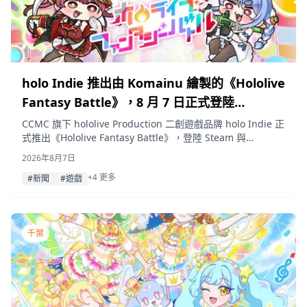
holo Indie 推出由 Komainu 繪製的《Hololive
Fantasy Battle》，8 月 7 日正式登陸
Nintendo Switch 與 Steam
CCMC 旗下 hololive Production 二創遊戲品牌 holo Indie 正
式推出《Hololive Fantasy Battle》，登陸 Steam 與
Nintendo Switch 平台。這款 2.5D 對戰動作遊戲由插畫家
2026年8月7日
Komainu 負責美術設計，最多支援四人連線，玩家可操作兔
+4 更多
田佩克拉、不知火芙蕾雅、白銀諾艾爾與寶鐘瑪琳進行對戰。
#新聞
#遊戲
遊戲上市首週更推出 25% OFF 的限時優惠。
千葉