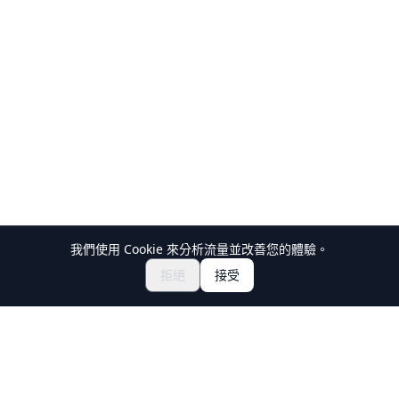
我們使用 Cookie 來分析流量並改善您的體驗。
探索祭典與活動
🎆
拒絕
接受
取得日本祭典門票
Holiday Travel