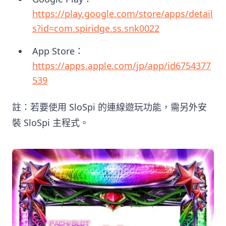
https://play.google.com/store/apps/detail
s?id=com.spiridge.ss.snk0022
App Store：
https://apps.apple.com/jp/app/id6754377
539
註：若要使用 SloSpi 的連線遊玩功能，需另外安
裝 SloSpi 主程式。