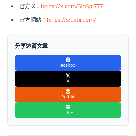
官方 X：
https://x.com/SloSpi777
官方網站：
https://slospr.com/
分享這篇文章
Facebook
X
Reddit
LINE