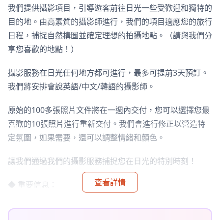
我們提供攝影項目，引導遊客前往日光一些受歡迎和獨特的
目的地。由高素質的攝影師進行，我們的項目適應您的旅行
日程，捕捉自然構圖並確定理想的拍攝地點。（請與我們分
享您喜歡的地點！）
攝影服務在日光任何地方都可進行，最多可提前3天預訂。
我們將安排會說英語/中文/韓語的攝影師。
原始的100多張照片文件將在一週內交付，您可以選擇您最
喜歡的10張照片進行重新交付。我們會進行修正以營造特
定氛圍，如果需要，還可以調整情緒和顏色。
讓我們通過我們的攝影服務捕捉您在日光的特別時刻！
查看詳情
◆ 重要信息：
・如果您遲到預定的會面時間，拍攝時間和交付的照片數量
可能會減少。