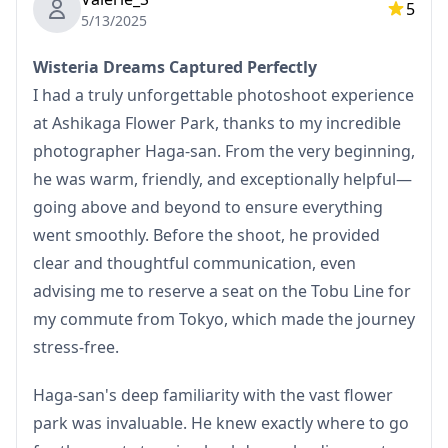
請注意：編輯不包括修圖或改變體型、面部特徵、背景或移
5
5/13/2025
除物體。
Wisteria Dreams Captured Perfectly
不包含內容
I had a truly unforgettable photoshoot experience
・收費設施的門票或票務預訂
at Ashikaga Flower Park, thanks to my incredible
（如適用，攝影師的門票費用由客戶承擔。）
photographer Haga-san. From the very beginning,
he was warm, friendly, and exceptionally helpful—
・客戶前往拍攝地點的交通費用
going above and beyond to ensure everything
・如果客戶希望在多個地點拍攝，預約時間內攝影師在各地
went smoothly. Before the shoot, he provided
點之間移動的交通費用由客戶承擔。
clear and thoughtful communication, even
advising me to reserve a seat on the Tobu Line for
・如果請求的拍攝地點位於偏遠地區，可能會收取額外費用
my commute from Tokyo, which made the journey
（如適用，將提前通知您。）
stress-free.
・其他個人消費
Haga-san's deep familiarity with the vast flower
park was invaluable. He knew exactly where to go
預約前/後注意事項