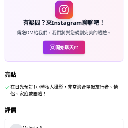
・如果在預定日期前3天預報拍攝地點有雨，或者在拍攝當
天意外下雨，有三種選擇：(1)重新安排日期和時間，(2)更
改地點，或(3)取消拍攝。
有疑問？來Instagram聊聊吧！
傳送DM給我們，我們將幫您規劃完美的體驗。
開始聊天
亮點
在日光預訂1小時私人攝影，非常適合單獨旅行者、情
包含內容
侶、家庭或團體！
・1小時攝影拍攝
・照片數據（100+原始文件）
評價
・根據要求對最多10張照片進行色彩校正
Valerie_S