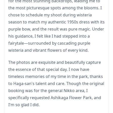
for the most stunning backdrops, leading me to
・預約確認後，您將被邀請加入與指定攝影師的LINE群
the most picturesque spots among the blooms. I
聊，以確保拍攝期間溝通順暢。
chose to schedule my shoot during wisteria
請提前安裝LINE應用程式。（如果您在使用LINE時遇到任
season to match my authentic 1950s dress with its
何問題，請告知我們。）
purple bow, and the result was pure magic. Under
his guidance, I felt like I had stepped into a
・如果您希望在度假村、餐廳、酒店或其他需要事先許可的
fairytale—surrounded by cascading purple
場所拍攝，請務必自行提前獲得必要的拍攝許可。
wisteria and vibrant flowers of every kind.
The photos are exquisite and beautifully capture
the essence of that special day. I now have
timeless memories of my time in the park, thanks
to Haga-san's talent and care. Though the original
booking was for the general Nikko area, I
specifically requested Ashikaga Flower Park, and
I'm so glad I did.