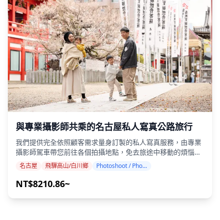
數量可能會減少。 ・如果在預定日期前 3 天預測拍攝地點會下
用程式。（如果您在使用LINE時遇到任何問題，請告知我
雨，或者在拍攝當天意外下雨，則有三個選項可供選擇：
們。） ・如果您希望在度假村、餐廳、飯店或其他需要事先許
（1）重新安排日期和時間，（2）更改地點，或（3）取消拍
可的設施拍照，請務必自行提前取得必要的拍攝許可。
攝。 ![](https://assets.hldycdn.com/06112ac8-6644-41b4-
9ac2-16d597f5dda4.jpg) ![]
(https://assets.hldycdn.com/6ebcd9b3-be3e-49dd-a8f0-
0460148918d0.jpg) ![]
(https://assets.hldycdn.com/2e7952df-c903-41bb-8e33-
c24e0d12cd01.png)
與專業攝影師共乘的名古屋私人寫真公路旅行
我們提供完全依照顧客需求量身訂製的私人寫真服務，由專業
攝影師駕車帶您前往各個拍攝地點，免去旅途中移動的煩惱。
我們與顧客共同挑選並規劃拍攝地點與路線，涵蓋名古屋市中
名古屋
飛驒高山/白川鄉
Photoshoot / Photo tour
心出發、含移動時間在內3小時車程可抵達的各處景點。每位
顧客都能在心儀的場所，以自己喜歡的風格進行拍攝。 ## 方
NT$8210.86~
案詳情 基本方案：每人 40,000 日圓／3 小時 ※ 移動時間計入
3小時內。 ※ 超過3小時後，無論參加人數，每超出1小時加收
10,000 日圓。 ※ 相同條件下增加1名參加者：每人 5,000 日