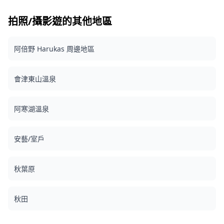
fac24b2c78ed.jpg) ![]
(https://assets.hldycdn.com/5dfa1fa8-884c-433f-82c5-
拍照/攝影遊的其他地區
f8a8b7b91650.jpg) ![]
(https://assets.hldycdn.com/c0c31af8-d82c-41da-868c-
ed4e6fc4aba3.jpg) ![]
阿倍野 Harukas 周邊地區
(https://assets.hldycdn.com/88d34a58-f457-46ba-a00f-
444dca0069d0.jpg) ![]
(https://assets.hldycdn.com/9345c536-079b-4939-a5b9-
會津東山溫泉
c8ef964e806f.jpg) ![]
(https://assets.hldycdn.com/b710d2d0-a465-46b7-984e-
7a70f2b962fb.jpg) ![]
阿寒湖溫泉
(https://assets.hldycdn.com/6c6342da-79c5-4a37-9fe2-
addad3df856f.jpg) ![]
(https://assets.hldycdn.com/18d1b830-f8da-4b72-a002-
安藝/室戶
b49a8a512966.jpg) ![]
(https://assets.hldycdn.com/b4744101-e890-4cab-956d-
4793780be0b9.jpg) ![]
秋葉原
(https://assets.hldycdn.com/8a51fe82-8025-481b-a911-
b9f3e380a334.jpg) ![]
(https://assets.hldycdn.com/ffd43dad-062d-4956-9098-
秋田
7b8d30220277.jpg) ![]
(https://assets.hldycdn.com/d7fa103a-7e68-4768-9c0c-