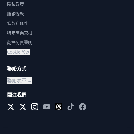
隱私政策
(https://assets.hldycdn.com/537e4c7d-5f89-410a-ae17-
d2d51d82d000.jpg) ![]
服務條款
(https://assets.hldycdn.com/81d60579-bab4-4c3a-b47e-
4f7292087b98.jpg) ![]
條款和條件
(https://assets.hldycdn.com/8a1fbb89-5a32-4aa4-8a3f-
特定商業交易
f27823d02075.jpg)
翻譯免責聲明
Cookie 設定
聯絡方式
聯絡表單 →
關注我們