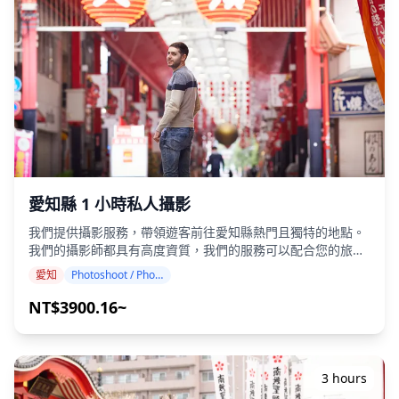
外下雨，有三種選擇：(1)重新安排日期和時間，(2)更改地點，
或(3)取消拍攝。 ![](https://assets.hldycdn.com/b7f7613d-
3bc2-41e2-a3aa-2d0ba456afcd.png) ![]
(https://assets.hldycdn.com/006e5f1d-951e-4dd1-a041-
aeef795cbed7.png) ![]
(https://assets.hldycdn.com/cf3fd222-a9f9-4240-a57a-
71b792da1534.png) ![]
(https://assets.hldycdn.com/af9cc6af-f4c9-4c7d-9d8e-
d6ff9962576b.png) ![]
(https://assets.hldycdn.com/fc7948b4-fd24-4ecc-861e-
ea4e11acc7c9.png) ![]
(https://assets.hldycdn.com/45f44671-0fdf-4981-bb07-
愛知縣 1 小時私人攝影
9c7668f1b4e9.jpg) **包含項目** ・1小時拍攝服務 ・照片
我們提供攝影服務，帶領遊客前往愛知縣熱門且獨特的地點。
資料（100張以上原始檔案） ・依需求對最多10張照片進行色
我們的攝影師都具有高度資質，我們的服務可以配合您的旅行
彩校正 請注意：編輯不包含修圖或更改體型、臉部特徵、背景
行程，捕捉自然的構圖並找到理想的攝影地點。（請與我們分
或移除物體。 **不包含項目** ・收費設施的入場費或門票預
愛知
Photoshoot / Photo tour
享您喜歡的拍攝地點！） 攝影服務可在愛知縣的任何地方進
約 （攝影師的入場費（如適用）由客戶負擔。） ・客戶前往
行，最多可提前 3 天預訂。我們將安排一位會說英語/日語的
NT$3900.16~
拍攝地點的交通費 ・如果客戶希望在多個地點拍攝，在預約時
攝影師。 原始的 100 多張照片檔案將在一周內交付，您可以
間內攝影師在各地點之間移動的交通費由客戶負擔。 ・如果要
選擇您最喜歡的 10 張照片進行重新交付。我們會進行調整以
求的拍攝地點位於偏遠地區，可能會收取額外費用 （如適用，
喚起特定的氛圍，如果需要，可以調整情緒和顏色。 讓我們透
將提前通知您。） ・其他個人費用 **預約前/後重要注意事項
過我們的攝影服務捕捉您在愛知縣的特別時刻！ ◆ 重要資
** ・預約確認後，您將被邀請加入與指定攝影師的LINE群組
3 hours
訊： ・如果您在預定的會面時間遲到，拍攝時間和交付的照片
聊天，以確保拍攝期間的順暢溝通。 請確保提前安裝LINE應