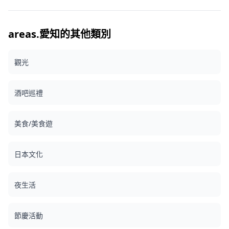
圓 ※ 每車最多乘坐人數：4 名成人 + 2 名兒童 ※ 5小時以上方
案可另行諮詢。 ※ 選配項目：30秒至1分鐘短片拍攝，額外加
收 10,000 日圓。 ## 可使用語言 英語、義大利語、日語及韓
語 ## 拍攝地點 ### 1. 名古屋市中心（古典與現代） 在歷史
areas.愛知的其他類別
名勝與現代都市景觀之間，享受無縫的場景轉換體驗。 - **則
武之森（Noritake Garden）** — 充滿美感的磚造建築與翠
觀光
綠植栽。 - **德川園（Tokugawaen）** — 優雅的日式庭
園，盡顯傳統之美。 - **榮・Oasis 21** — 時尚都市風格攝
影的經典地標。 - **名古屋城** — 名古屋的宏偉象徵，提供
酒吧巡禮
磅礴的歷史背景。 - **大須** — 充滿活力的商店街與寺廟，
氛圍獨特而熱鬧。 ### 2. 延伸近郊路線（自然風光與傳統文
化） 若您嚮往遠離城市的絕美風景，我們提供前往日本隱藏秘
美食/美食遊
境的專屬路線。 - **高山** — 記錄「小京都」江戶時代街道
保存完好的雋永之美。 - **白川鄉合掌村** — *目前視條件評
估中，請事先諮詢。* ## 集合地點 諮詢後另行決定。 ## 照
日本文化
片數量 - 20 種不同情境／場景 - 全數購買可保證提供 300 張
照片 ## 修圖與交付 - 預設情況下，所有拍攝的影像資料均以
未調整（未修圖）的原始狀態交付。 - 顧客自行挑選的最終 20
夜生活
張照片可享修圖服務。 - 交付方式：依顧客需求，以網路傳輸
或電子郵件提供。 ## 作品集 ![]
(https://assets.hldycdn.com/2b20802c-a5ac-4e16-841a-
節慶活動
7cf53b82a358.jpg) ![]
(https://assets.hldycdn.com/dd43c3b3-d83c-40ee-b2be-