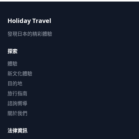
115eaf774700.jpg) ![]
(https://assets.hldycdn.com/5d43e341-0824-435c-a21b-
f33941cb9394.jpg) ![]
Holiday Travel
(https://assets.hldycdn.com/0f7f4f2b-9ed2-4b49-a30f-
b403eef38c68.jpg) ![]
(https://assets.hldycdn.com/d9de77bc-1a82-4051-8da5-
發現日本的精彩體驗
bfb5b371692a.jpg) ![]
(https://assets.hldycdn.com/d14272af-a819-4cb3-a101-
探索
f345d4027afd.jpg) ![]
(https://assets.hldycdn.com/2d091ed7-326d-4a1b-b80e-
體驗
04e40a6a0620.jpg) ![]
(https://assets.hldycdn.com/7700eea4-1478-4647-894b-
新文化體驗
c27809785de2.jpg) ![]
(https://assets.hldycdn.com/5e4aa1dd-5c39-44df-91cc-
目的地
26446690287c.jpg) ![]
旅行指南
(https://assets.hldycdn.com/ca22e9c3-e4bf-46a3-b2ee-
868827276ad1.jpg) ![]
諮詢嚮導
(https://assets.hldycdn.com/87744f4d-55d9-4788-83dc-
關於我們
69173566bf13.jpg) ![]
(https://assets.hldycdn.com/cd6a1fca-bae4-4543-a2ff-
367853b27e6e.jpg) ![]
法律資訊
(https://assets.hldycdn.com/20dc3e9e-2654-4de2-97ec-
fee12a895f83.jpg) ![]