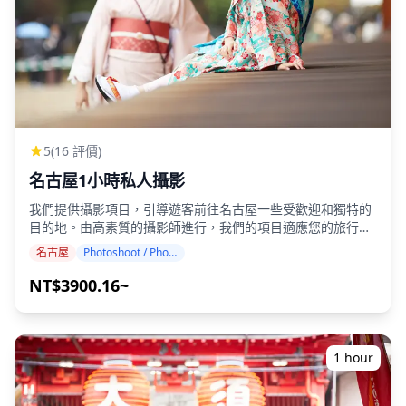
5
(16 評價)
名古屋1小時私人攝影
我們提供攝影項目，引導遊客前往名古屋一些受歡迎和獨特的
目的地。由高素質的攝影師進行，我們的項目適應您的旅行日
程，捕捉自然構圖並確定理想的拍攝地點。（請與我們分享您
名古屋
Photoshoot / Photo tour
喜歡的地點！） 攝影服務在名古屋任何地方都可進行，最多可
提前3天預訂。我們將安排會說英語/中文/韓語的攝影師。 原
NT$3900.16~
始的100多張照片文件將在一週內交付，您可以選擇您最喜歡
的10張照片進行重新交付。我們會進行修正以營造特定氛圍，
如果需要，還可以調整情緒和顏色。 讓我們通過我們的攝影服
務捕捉您在名古屋的特別時刻！ ◆ 重要信息： ・如果您遲到
1 hour
預定的會面時間，拍攝時間和交付的照片數量可能會減少。 ・
如果在預定日期前3天預報拍攝地點有雨，或者在拍攝當天意