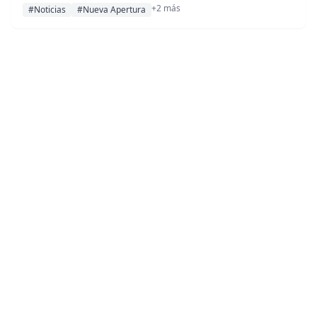
+2 más
disponible hasta agotar existencias.
#Noticias
#Nueva Apertura