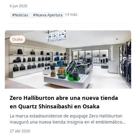
La gran inauguración contará con artículos en colores
6 jun 2026
limitados, campañas especiales para titulares de MA
+3 más
CARD y puntos MA, y una bolsa tote de regalo para
#Noticias
#Nueva Apertura
compras que cumplan los requisitos.
Osaka
Zero Halliburton abre una nueva tienda
en Quartz Shinsaibashi en Osaka
La marca estadounidense de equipaje Zero Halliburton
inauguró una nueva tienda insignia en el emblemático
edificio Quartz Shinsaibashi de Osaka el 25 de abril de
27 abr 2026
2026, con una campaña de regalos de apertura