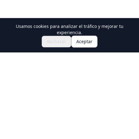
Usamos cookies para analizar el tráfico y mejorar tu
Descubre Festivales y Eventos
experiencia.
🎆
Consigue Entradas para el Matsuri
Rechazar
Aceptar
Japonés
Holiday Travel
Descubre experiencias increíbles en Japón
Explorar
Experiencias
Nuevas Experiencias Culturales
Destinos