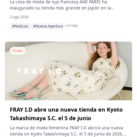
La casa de moda de lujo francesa AMI PARIS ha
inaugurado su tienda más grande en Japón en la
segunda planta de Shinsaibashi PARCO, en Osaka. El
3 ago 2026
espacio de 154 metros cuadrados ofrece su colección
+2 más
otoño/invierno 2026 junto con una selección de ropa
#Noticias
#Nueva Apertura
femenina, masculina y accesorios.
Osaka
FRAY I.D abre una nueva tienda en Kyoto
Takashimaya S.C. el 5 de junio
La marca de moda femenina FRAY I.D abrirá una nueva
tienda en Kyoto Takashimaya S.C. el 5 de junio de 2026.