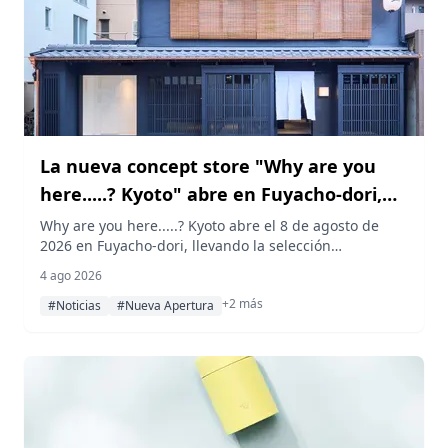
La nueva concept store "Why are you
here.....? Kyoto" abre en Fuyacho-dori,
Kioto
Why are you here.....? Kyoto abre el 8 de agosto de
2026 en Fuyacho-dori, llevando la selección
multimarca de la tienda de Osaka —desde THE ROW
4 ago 2026
hasta VUJA DÉ— al centro de Kioto, con una recepción
+2 más
de apertura, la visita del diseñador de VUJA DÉ,
#Noticias
#Nueva Apertura
degustaciones de matcha y cerámica de artistas
invitados.