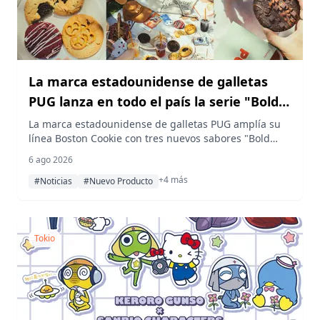
La marca estadounidense de galletas
PUG lanza en todo el país la serie "Bold
Boston Cookie", más gruesa y con más
La marca estadounidense de galletas PUG amplía su
línea Boston Cookie con tres nuevos sabores "Bold
trozos, el 7 de agosto
Boston Cookie", además de dos galletas de temporada
6 ago 2026
exclusivas para el verano, disponibles en tiendas de
+4 más
todo Japón a partir del viernes 7 de agosto.
#Noticias
#Nuevo Producto
Tokio