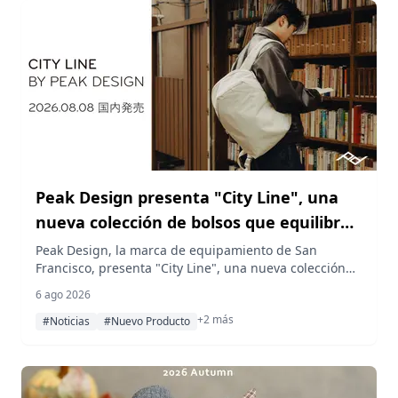
Peak Design presenta "City Line", una
nueva colección de bolsos que equilibra
un diseño refinado y la practicidad
Peak Design, la marca de equipamiento de San
Francisco, presenta "City Line", una nueva colección
de bolsos para la vida urbana. La línea de seis
6 ago 2026
modelos incluye una bandolera, bolsos cruzados, un
+2 más
bolso tote y mochilas, y se lanza en Japón el 8 de
#Noticias
#Nuevo Producto
agosto de 2026.