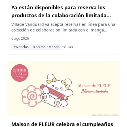
Ya están disponibles para reserva los
productos de la colaboración limitada
entre Magical Girl Pink Blue y Village
Village Vanguard ya acepta reservas en línea para una
colección de colaboración limitada con el manga
Vanguard
Magical Girl Pink Blue, que incluye artículos que
6 ago 2026
capturan el oscuro mundo de la serie y el encanto de
+3 más
sus personajes Pink y Blue.
#Noticias
#Anime / Manga
Maison de FLEUR celebra el cumpleaños