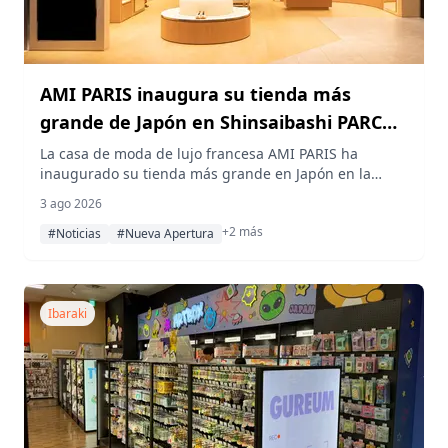
AMI PARIS inaugura su tienda más
grande de Japón en Shinsaibashi PARCO,
Osaka
La casa de moda de lujo francesa AMI PARIS ha
inaugurado su tienda más grande en Japón en la
segunda planta de Shinsaibashi PARCO, en Osaka. El
3 ago 2026
espacio de 154 metros cuadrados ofrece su colección
+2 más
otoño/invierno 2026 junto con una selección de ropa
#Noticias
#Nueva Apertura
femenina, masculina y accesorios.
Ibaraki