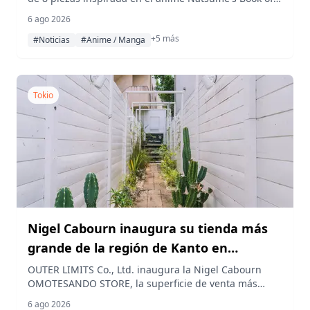
reservas comienzan el 7 de agosto
Friends, que incluye prendas de punto, ropa y
6 ago 2026
accesorios con temática de Nyanko-sensei,
+5 más
disponibles para reserva a partir del 7 de agosto de
#Noticias
#Anime / Manga
2026 en la tienda en línea STRIPE CLUB.
Tokio
Nigel Cabourn inaugura su tienda más
grande de la región de Kanto en
Omotesando, el vecindario que él amaba
OUTER LIMITS Co., Ltd. inaugura la Nigel Cabourn
OMOTESANDO STORE, la superficie de venta más
grande de la marca en la región de Kanto, en
6 ago 2026