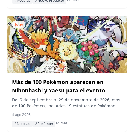
directamente en la mesa, reduciendo así la cantidad
#Noticias
#Nuevo Producto
de platos que lavar.
Tokio
Más de 100 Pokémon aparecen en
Nihonbashi y Yaesu para el evento
"Conoce a los Pokémon legendarios:
Del 9 de septiembre al 29 de noviembre de 2026, más
de 100 Pokémon, incluidas 19 estatuas de Pokémon
Investigación de leyendas"
legendarios, aparecerán en Nihonbashi y Yaesu, para
4 ago 2026
que cualquiera pueda verlos gratis. Una caminata de
+4 más
resolución de misterios de pago, creada por RIDDLER
#Noticias
#Pokémon
del genio de los acertijos Ryogo Matsumaru, invita a