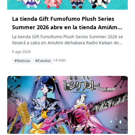
La tienda Gift Fumofumo Plush Series
Summer 2026 abre en la tienda AmiAmi
Akihabara Radio Kaikan
La tienda Gift Fumofumo Plush Series Summer 2026 se
llevará a cabo en AmiAmi Akihabara Radio Kaikan del
7 al 23 de agosto de 2026, con peluches de Touhou
6 ago 2026
Project, Gakuen Idolmaster y Azur Lane. Además,
+4 más
artículos programados para el puesto de Gift en el
#Noticias
#Eventos
Comic Market 108 también estarán a la venta a partir
del 15 de agosto.