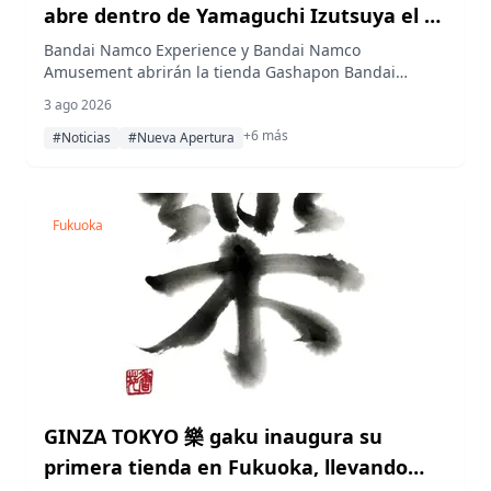
abre dentro de Yamaguchi Izutsuya el 6
de agosto de 2026
Bandai Namco Experience y Bandai Namco
Amusement abrirán la tienda Gashapon Bandai
Official Shop Yamaguchi Izutsuya, un establecimiento
3 ago 2026
especializado en juguetes tipo cápsula con 230
+6 más
máquinas, dentro de los grandes almacenes
#Noticias
#Nueva Apertura
Yamaguchi Izutsuya en la ciudad de Yamaguchi,
prefectura de Yamaguchi, el jueves 6 de agosto de
2026.
Fukuoka
GINZA TOKYO 樂 gaku inaugura su
primera tienda en Fukuoka, llevando