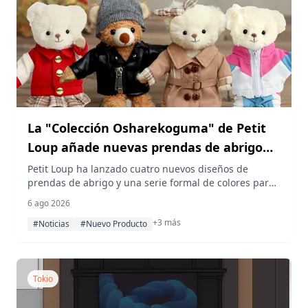
La "Colección Osharekoguma" de Petit
Loup añade nuevas prendas de abrigo
de otoño/invierno y trajes formales de
Petit Loup ha lanzado cuatro nuevos diseños de
prendas de abrigo y una serie formal de colores para
colores para osos de peluche de 12 cm
su línea de disfraces para osos de peluche de 12 cm,
6 ago 2026
también compatibles con el popular tamaño de 17 cm,
+3 más
ya disponibles online y en tiendas.
#Noticias
#Nuevo Producto
Tokio