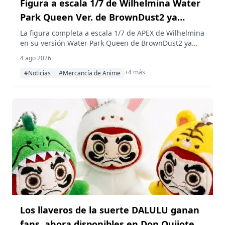
Figura a escala 1/7 de Wilhelmina Water
Park Queen Ver. de BrownDust2 ya
disponible para reserva en AmiAmi
La figura completa a escala 1/7 de APEX de Wilhelmina
en su versión Water Park Queen de BrownDust2 ya
está disponible para reserva en AmiAmi, con un
4 ago 2026
precio de 21,670 yenes (impuestos incluidos) y una
+4 más
fecha de lanzamiento prevista para junio de 2027.
#Noticias
#Mercancía de Anime
Los llaveros de la suerte DALULU ganan
fans, ahora disponibles en Don Quijote y