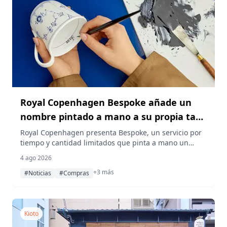
Royal Copenhagen Bespoke añade un
nombre pintado a mano a su propia taza
única
Royal Copenhagen presenta Bespoke, un servicio por
tiempo y cantidad limitados que pinta a mano un
nombre elegido en el interior de una taza, disponible
4 ago 2026
en cuatro artículos de tres colecciones a través de la
+3 más
tienda oficial en línea y la tienda del edificio Shin-
#Noticias
#Compras
Marunouchi.
Kioto