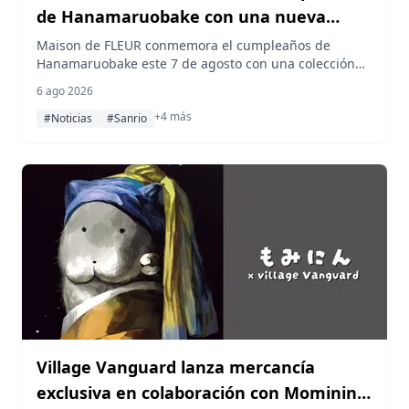
de Hanamaruobake con una nueva
colección de Marumaru, Kokomaru y
Maison de FLEUR conmemora el cumpleaños de
Hanamaruobake este 7 de agosto con una colección
Marun
colaborativa de cuatro piezas protagonizada por
6 ago 2026
Marumaru, Kokomaru y Marun, disponible para
+4 más
reserva del 7 al 23 de agosto de 2026 a través de
#Noticias
#Sanrio
STRIPE CLUB y ZOZOTOWN.
Village Vanguard lanza mercancía
exclusiva en colaboración con Mominin,