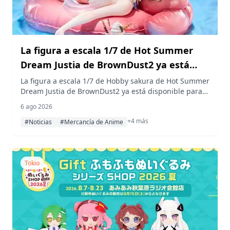
La figura a escala 1/7 de Hot Summer
Dream Justia de BrownDust2 ya está
disponible para reserva en AmiAmi
La figura a escala 1/7 de Hobby sakura de Hot Summer
Dream Justia de BrownDust2 ya está disponible para
reserva en AmiAmi, con un precio de 25.300 yenes
6 ago 2026
(impuestos incluidos) y una fecha de lanzamiento
+4 más
programada para agosto de 2027.
#Noticias
#Mercancía de Anime
Tokio