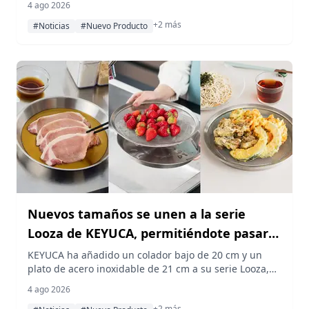
4 ago 2026
funciones de prevención de caídas y soporte,
+2 más
disponible en tres colores a partir del 5 de agosto de
#Noticias
#Nuevo Producto
2026.
Nuevos tamaños se unen a la serie
Looza de KEYUCA, permitiéndote pasar
de la preparación a la mesa sin
KEYUCA ha añadido un colador bajo de 20 cm y un
plato de acero inoxidable de 21 cm a su serie Looza,
aumentar la pila de platos
apta para lavavajillas. Esto permite utilizar la misma
4 ago 2026
pieza para preparar, escurrir y servir los ingredientes
+2 más