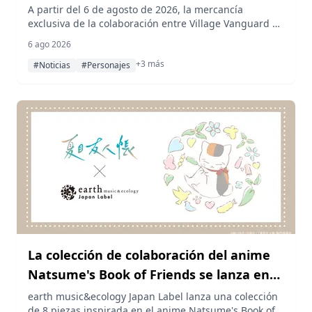
reimaginando a Momi Ham como
A partir del 6 de agosto de 2026, la mercancía
exclusiva de la colaboración entre Village Vanguard y
pinturas famosas
Mominin estará disponible para reserva en la tienda
6 ago 2026
en línea de Village Vanguard, reimaginando al
+3 más
personaje Momi Ham al estilo de pinturas famosas en
#Noticias
#Personajes
cojines, llaveros, una sudadera y más.
La colección de colaboración del anime
Natsume's Book of Friends se lanza en
earth music&ecology Japan Label, las
earth music&ecology Japan Label lanza una colección
de 8 piezas inspirada en el anime Natsume's Book of