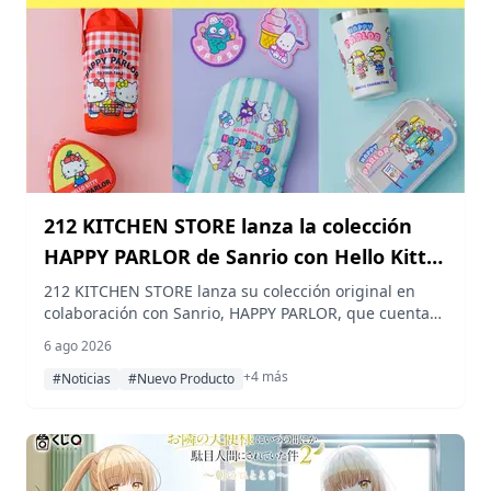
212 KITCHEN STORE lanza la colección
HAPPY PARLOR de Sanrio con Hello Kitty
y HAPIDANBUI
212 KITCHEN STORE lanza su colección original en
colaboración con Sanrio, HAPPY PARLOR, que cuenta
con alrededor de 90 artículos diseñados en torno a
6 ago 2026
Hello Kitty, HAPIDANBUI y otros personajes de Sanrio,
+4 más
con ventas anticipadas a partir del 6 de agosto en la
#Noticias
#Nuevo Producto
tienda oficial en línea antes del lanzamiento nacional
en tiendas el 8 de agosto.