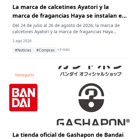
La marca de calcetines Ayatori y la
marca de fragancias Haya se instalan en
Creators Shop Loop en el Nadya Park de
Del 24 de julio al 26 de agosto de 2026, la marca de
calcetines Ayatori y la marca de fragancias Haya
Nagoya
ocuparán el espacio de expositores rotativos en
3 ago 2026
Creators Shop Loop en Nadya Park, Nagoya,
+3 más
ofreciendo cada una un taller práctico durante su
#Noticias
#Compras
estancia.
Yamaguchi
La tienda oficial de Gashapon de Bandai