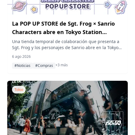
La POP UP STORE de Sgt. Frog × Sanrio
Characters abre en Tokyo Station
Ichibangai
Una tienda temporal de colaboración que presenta a
Sgt. Frog y los personajes de Sanrio abre en la Tokyo
Character Street Ichiban Plaza de la Tokyo Station
6 ago 2026
Ichibangai y en la Tokyo Station Online Plaza del 7 al
+3 más
20 de agosto de 2026.
#Noticias
#Compras
Tokio