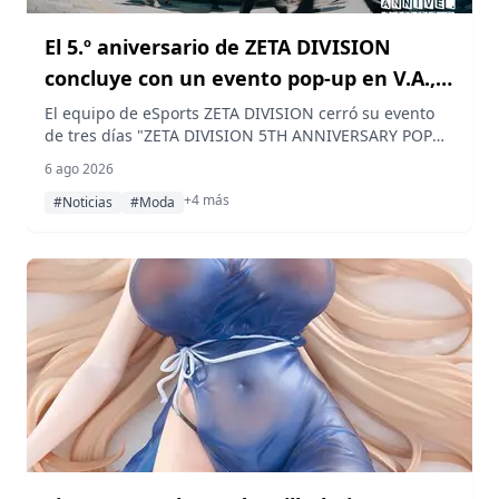
El 5.º aniversario de ZETA DIVISION
concluye con un evento pop-up en V.A.,
Harajuku
El equipo de eSports ZETA DIVISION cerró su evento
de tres días "ZETA DIVISION 5TH ANNIVERSARY POP
UP" en la tienda conceptual V.A. de Harajuku,
6 ago 2026
conmemorando cinco años junto a sus seguidores
+4 más
mediante mercancía de edición limitada y un espacio
#Noticias
#Moda
de exhibición dedicado que atrajo a más de 3000
visitantes del 31 de julio al 2 de agosto.