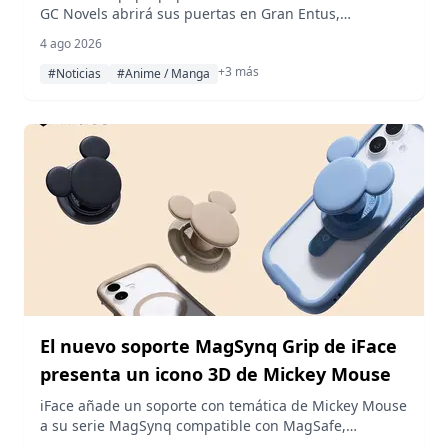
GC Novels abrirá sus puertas en Gran Entus,
Akihabara, del 7 al 23 de agosto de 2026, ofreciendo
4 ago 2026
nuevos productos y un posavasos de edición limitada
+3 más
como regalo por compra.
#Noticias
#Anime / Manga
El nuevo soporte MagSynq Grip de iFace
presenta un icono 3D de Mickey Mouse
iFace añade un soporte con temática de Mickey Mouse
a su serie MagSynq compatible con MagSafe,
combinando un icono tridimensional de Mickey con