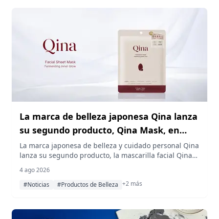
los participantes a buscar a los Pokémon mientras
desvelan pistas por el vecindario. Los vales para los
kits saldrán a la venta el 4 de agosto.
La marca de belleza japonesa Qina lanza
su segundo producto, Qina Mask, en
venta anticipada en Qoo10
La marca japonesa de belleza y cuidado personal Qina
lanza su segundo producto, la mascarilla facial Qina
Mask, en venta anticipada en Qoo10 a partir del 4 de
4 ago 2026
agosto de 2026, junto con la campaña "Mega Debut"
+2 más
de Qoo10 que incluye precios por tiempo limitado y
#Noticias
#Productos de Belleza
un bono de compra en directo.