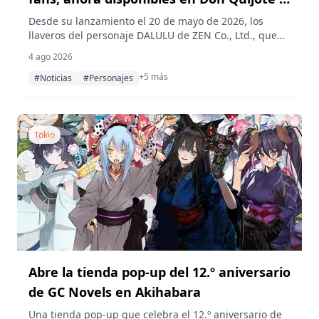
el Edificio del Gobierno Metropolitano de
Desde su lanzamiento el 20 de mayo de 2026, los
llaveros del personaje DALULU de ZEN Co., Ltd., que
Tokio
combinan el amuleto de la suerte japonés daruma con
4 ago 2026
los doce animales del zodiaco, han sido un éxito entre
+5 más
los compradores. Las mascotas ya están disponibles
#Noticias
#Personajes
en la tienda en línea de ZEN, en varias sucursales de
Don Quijote y en la plataforma de observación norte
del Edificio del Gobierno Metropolitano de Tokio.
Tokio
Abre la tienda pop-up del 12.º aniversario
de GC Novels en Akihabara
Una tienda pop-up que celebra el 12.º aniversario de