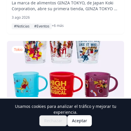
adelante la cultura gastronómica
La marca de alimentos GINZA TOKYO, de Japan Koki
Corporation, abre su primera tienda, GINZA TOKYO 樂
tradicional japonesa de Ginza
gaku, como una pop-up temporal en Daimaru Fukuoka
3 ago 2026
Tenjin del 12 al 18 de agosto de 2026, ofreciendo
+6 más
wagashi y té japonés elaborados con ingredientes
#Noticias
#Eventos
nacionales.
Tokio
Las nuevas tazas de High School Musical
Usamos cookies para analizar el tráfico y mejorar tu
experiencia.
de Skater debutan en Disney THE
Rechazar
Aceptar
MARKET en Nihombashi Mitsukoshi a
Seis nuevos diseños de tazas inspirados en High
School Musical —tres tazas de acrílico y tres tazas
partir del 5 de agosto