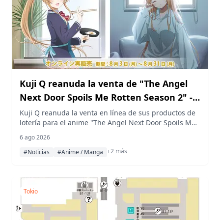
Kuji Q reanuda la venta de "The Angel
Next Door Spoils Me Rotten Season 2" -
Un momento matutino, tras la gran
Kuji Q reanuda la venta en línea de sus productos de
lotería para el anime "The Angel Next Door Spoils Me
demanda
Rotten Season 2" - Un momento matutino, desde el 3
6 ago 2026
hasta el 31 de agosto, debido a la gran demanda tras
+2 más
su lanzamiento en febrero.
#Noticias
#Anime / Manga
Tokio