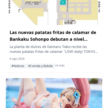
Las nuevas patatas fritas de calamar de
Bankaku Sohonpo debutan a nivel
nacional en Daimaru Tokio
La planta de dulces de Daimaru Tokio recibe las
nuevas patatas fritas de calamar "LOVE ikaty! TOKYO"
de Bankaku Sohonpo, que hacen su primera aparición
6 ago 2026
a nivel nacional, junto con las patatas fritas de gamba
+6 más
"LOVE ebby! TOKYO", exclusivas de la tienda temporal,
#Noticias
#Comida y Bebida
y un pan dulce con forma de verdura realista de la
marca coreana JUNGNAMMI.