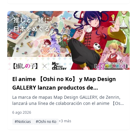
El anime 【Oshi no Ko】 y Map Design
GALLERY lanzan productos de
colaboración de las 47 prefecturas el 7
La marca de mapas Map Design GALLERY, de Zenrin,
lanzará una línea de colaboración con el anime 【Oshi
de agosto
no Ko】 a partir del 7 de agosto de 2026, incluyendo
6 ago 2026
insignias de pines con dijes de las 47 prefecturas,
+3 más
imanes acrílicos de la región de Kyushu y bolsas de
#Noticias
#Oshi no Ko
mano regionales vinculadas al proyecto nacional "47
Prefectures" de la serie.