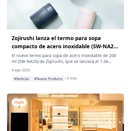
Zojirushi lanza el termo para sopa
compacto de acero inoxidable (SW-NA20)
para un acompañamiento fácil en el
El nuevo termo para sopa de acero inoxidable de 200
ml (SW-NA20) de Zojirushi, que se lanzará el 1 de
almuerzo
septiembre, es lo suficientemente compacto como
4 ago 2026
para llevarlo en el bolso junto con una caja bento, y su
+3 más
estructura Thermo Ring mantiene la sopa o la sopa de
#Noticias
#Nuevo Producto
miso a más de 62 °C durante seis horas.
Osaka