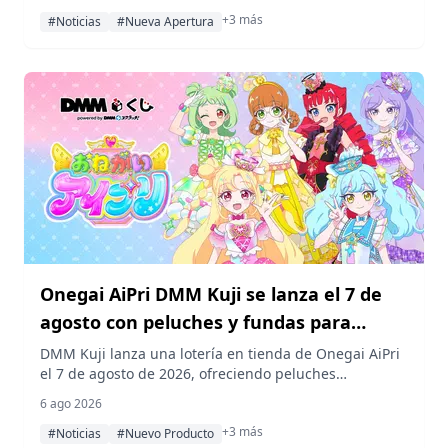
Omotesando, Tokio, el 8 de agosto, completada con el
+3 más
primer espacio de cafetería de la firma.
#Noticias
#Nueva Apertura
Onegai AiPri DMM Kuji se lanza el 7 de
agosto con peluches y fundas para
tarjetas exclusivos
DMM Kuji lanza una lotería en tienda de Onegai AiPri
el 7 de agosto de 2026, ofreciendo peluches
exclusivos, fundas para tarjetas y otros artículos
6 ago 2026
originales por 770 yenes por sorteo.
+3 más
#Noticias
#Nuevo Producto