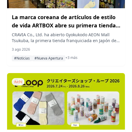
La marca coreana de artículos de estilo
de vida ARTBOX abre su primera tienda
franquiciada en Japón, Gyokukodo, en el
CRAVIA Co., Ltd. ha abierto Gyokukodo AEON Mall
Tsukuba, la primera tienda franquiciada en Japón de
centro comercial AEON Mall Tsukuba
la popular marca coreana de estilo de vida ARTBOX,
3 ago 2026
dentro del centro comercial AEON Mall Tsukuba en la
+3 más
prefectura de Ibaraki.
#Noticias
#Nueva Apertura
Aichi