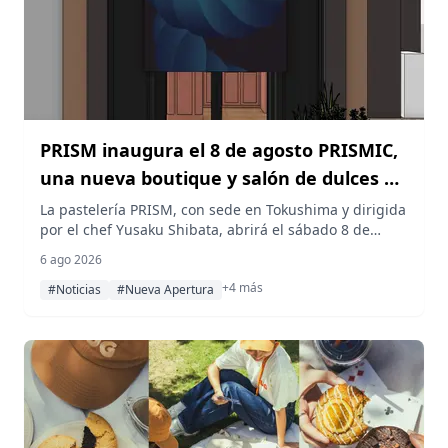
PRISM inaugura el 8 de agosto PRISMIC,
una nueva boutique y salón de dulces en
Aoyama, Tokio
La pastelería PRISM, con sede en Tokushima y dirigida
por el chef Yusaku Shibata, abrirá el sábado 8 de
agosto de 2026 en el barrio de Aoyama, Tokio, su
6 ago 2026
nuevo concepto de boutique y salón de dulces
+4 más
llamado PRISMIC, donde reinventa sus postres
#Noticias
#Nueva Apertura
insignia para el público tokiota.