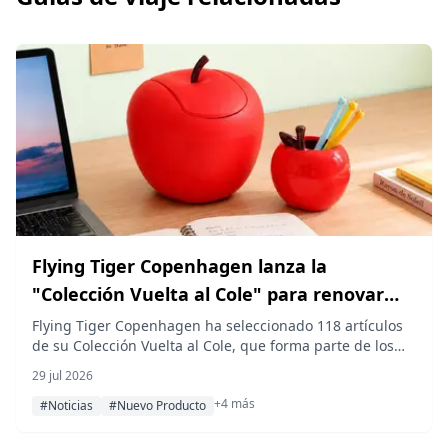
Flying Tiger Copenhagen lanza la
"Colección Vuelta al Cole" para renovar
habitaciones y espacios de estudio para la
Flying Tiger Copenhagen ha seleccionado 118 artículos
de su Colección Vuelta al Cole, que forma parte de los
nueva temporada
213 nuevos productos a la venta desde el 24 de julio de
29 jul 2026
2026, abarcando decoración, papelería y artículos para
+4 más
el almuerzo para ayudar a renovar la vida diaria en la
#Noticias
#Nuevo Producto
nueva temporada.