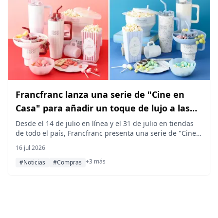
Francfranc lanza una serie de "Cine en
Casa" para añadir un toque de lujo a las
noches de película este verano, disponible
Desde el 14 de julio en línea y el 31 de julio en tiendas
de todo el país, Francfranc presenta una serie de "Cine
a partir del 31 de julio
en Casa" que incluye tazas extragrandes, un recipiente
16 jul 2026
para palomitas, un utensilio para hacer palomitas en
+3 más
microondas y vajilla de resina de estilo retro, diseñada
#Noticias
#Compras
para llevar la experiencia del cine al hogar este verano.