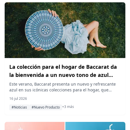
La colección para el hogar de Baccarat da
la bienvenida a un nuevo tono de azul
este verano
Este verano, Baccarat presenta un nuevo y refrescante
azul en sus icónicas colecciones para el hogar, que
incluyen la línea de porcelana Arcadia, la serie de cristal
16 jul 2026
Louxor en azul medianoche y los sets de bandejas y
+3 más
posavasos Octogone, aportando un refinado art de vivre
#Noticias
#Nuevo Producto
a la mesa y a los accesorios de interior.