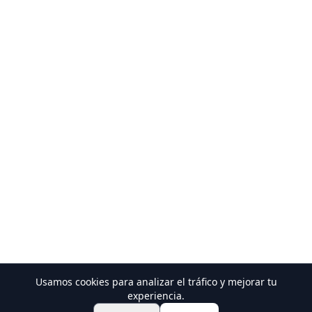
Usamos cookies para analizar el tráfico y mejorar tu
Descubre Festivales y Eventos
experiencia.
🎆
Consigue Entradas para el Matsuri