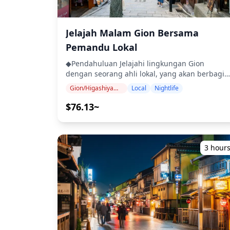
![]
mengirimkan detail toko sewa kimono melalui
(https://assets.hldycdn.com/experiences/2e8
WhatsApp. 2. Pilih kimono favorit Anda dan
![]
kenakan oleh staf (45-70 menit) 3. Bertemu
Jelajah Malam Gion Bersama
(https://assets.hldycdn.com/experiences/2e8
dengan fotografer. (5 menit) 4. Sesi Fotografi (6
Pemandu Lokal
![]
menit) 5. Nikmati tur foto tempat-tempat ikonis
(https://assets.hldycdn.com/experiences/2e
di Kyoto. 6. Ucapkan selamat tinggal kepada
◆Pendahuluan Jelajahi lingkungan Gion
![]
fotografer dan terus nikmati waktu Anda
dengan seorang ahli lokal, yang akan berbagi
(https://assets.hldycdn.com/experiences/2e
dengan kimono. 7. Kembalikan kimono Anda ke
wawasan dan pengetahuan menarik tentang
Gion/Higashiyama (Kiyomizu-dera, Yasaka, Heian)
Local
Nightlife
toko pada saat tutup. (Staf akan memberi tahu
Kyoto. Pemandu Anda akan memastikan
Anda tentang waktu pengembalian
percakapan yang menarik dan menyenangkan
$76.13~
sebelumnya.) ◆Info Tambahan Pemesanan di
sepanjang tur. Di sepanjang jalan, Anda juga
muka diperlukan. (setidaknya 3 hari
akan dibawa ke jalan tersembunyi dan tempat-
sebelumnya) Foto akan dikirim secara digital
tempat yang kurang dikenal yang menawarkan
dalam waktu seminggu. ◆ Informasi penting: ・
pemandangan spektakuler, sempurna untuk
3 hour
Jika Anda terlambat tiba untuk waktu
menemukan pesona sejati daerah tersebut.
pertemuan yang dijadwalkan, durasi
◆Termasuk ・Tur berpemandu dengan
pemotretan dan jumlah foto yang dikirimkan
pemandu lokal ・Foto tur Pemandu Anda akan
dapat dikurangi. ・Setelah pemesanan, kami
mengambil foto Anda! ◆Jadwal perjalanan
dapat menghubungi Anda melalui email atau
■Titik pertemuan: Teater Minamiza Pemandu
WhatsApp. Kami sarankan untuk mengunduh
Anda akan menunggu di depan Teater
WhatsApp sebelumnya. ・Jika hujan
Minamiza ■Gionmachi Minamigawa Salah satu
diperkirakan akan turun di lokasi pemotretan 3
jalan paling terkenal di Kyoto, tempat Anda, jik