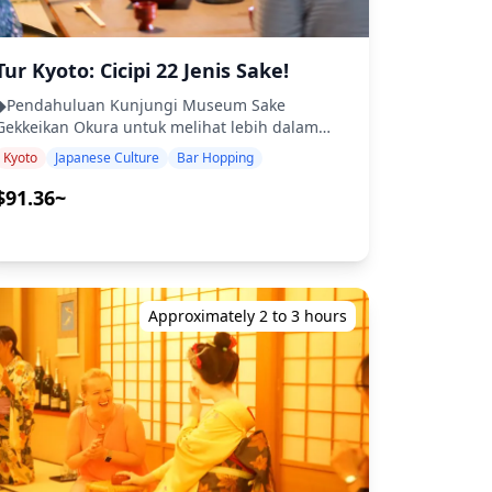
 ## **Termasuk** - Tiket kertas - Pamflet
pemandu lokal Anda ・Penjemputan di hotel
terhubung!
# **Tidak Termasuk** - Transportasi ke
tersedia untuk lokasi pusat berdasarkan
tempat tersebut - Biaya pribadi lainnya ##
rmintaan ◆Tidak Termasuk ・Makanan dan
*Kebijakan Pembatalan** - Semua penjualan
Tur Kyoto: Cicipi 22 Jenis Sake!
minuman ・Biaya masuk ke atraksi/fasilitas apa
bersifat final. Wisatawan tidak akan menerima
pun ・Biaya transportasi (Tur ini sebagian
◆Pendahuluan Kunjungi Museum Sake
pengembalian dana apa pun terlepas dari
besar merupakan pengalaman berjalan kaki;
Gekkeikan Okura untuk melihat lebih dalam
tatus pembatalan. ## **Konfirmasi sebelum
namun, transportasi umum dapat digunakan
tentang sake, diikuti dengan mencicipi
mesan** - Yamaboko Junko (Parade) akan
Kyoto
Japanese Culture
Bar Hopping
jika diperlukan dengan biaya tambahan.)
erbagai jenis sake di bar lokal. Temukan
diadakan dalam kondisi hujan atau cerah. Tidak
◆Jadwal perjalanan ■Titik pertemuan: 📍
sejarah, proses pembuatan bir, dan profil rasa
$91.36~
ada pengembalian dana yang akan dilakukan
Starbucks Coffee - Jembatan Kyoto Sanjo-ohashi
sake sambil mencicipi beberapa jenis yang
kecuali Yamaboko Junko tidak dilakukan. Biaya
Pemandu Anda akan menunggu Anda di depan
iproduksi di Kyoto. Kunjungi museum untuk
tiket dan pengiriman yang terkait dengan
toko Starbucks. Anda dapat menyesuaikan titik
menjelajahi sejarah sake, dan berjalan-jalan
pembayaran tidak dapat dikembalikan. - Kami
pertemuan agar sesuai dengan preferensi
melalui distrik pembuatan bir sake Kyoto untuk
tidak bertanggung jawab atas kerusakan apa
Anda—beri tahu kami jika Anda ingin
empelajari lebih lanjut. ◆Termasuk ・
pun setelah tiket diserahkan kepada Anda oleh
endiskusikan opsi! Berikut adalah contoh
Approximately 2 to 3 hours
Mencicipi Sake (18 varietas di restoran sake) ・
staf kami di lokasi. Harap berhati-hati agar tidak
rencana perjalanan untuk referensi Anda:
Foto tur disertakan ・Biaya masuk ke Museum
kehilangannya. - Nomor kursi tertera pada tiket.
■Distrik Pontocho Gang Pontocho, sering
Gekkeikan Okura *Tamu di bawah 20 tahun
Harap tunjukkan tiket Anda kepada resepsionis
disebut sebagai jalan terindah di Kyoto, adalah
dapat mengganti mencicipi sake dengan
di dekat kursi Anda dan duduk di kursi yang
pelarian abadi dengan toko-toko tradisional dan
makanan atau camilan ringan. ◆Tidak
ditandai dengan nomor kursi Anda. ##
restoran yang nyaman. Bebas dari mobil dan
Termasuk ・Makanan atau minuman tambahan
**Catatan untuk hari itu** - Kami
arsitektur modern, ia menawarkan sekilas
tersedia untuk dibeli) ◆Jadwal Perjalanan ・
memperkirakan panas yang ekstrem, jadi harap
esona otentik Kyoto. ■Kuil Kennin-ji Kunjungi
Stasiun Chushojima (Lewat) Mulai tur pabrik bir
berhati-hati untuk tetap terhidrasi dan dalam
kuil Zen tertua di Kyoto, yang menampilkan