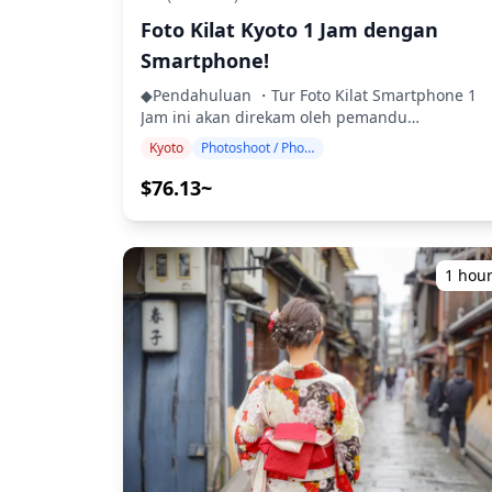
(https://assets.hldycdn.com/experiences/d3a
Foto Kilat Kyoto 1 Jam dengan
![]
Smartphone!
(https://assets.hldycdn.com/experiences/d3a
![]
◆Pendahuluan ・Tur Foto Kilat Smartphone 1
(https://assets.hldycdn.com/experiences/d3a
Jam ini akan direkam oleh pemandu
![]
menggunakan smartphone atau kamera digital
(https://assets.hldycdn.com/experiences/d3a
Kyoto
Photoshoot / Photo tour
Anda. 💙 ◆Direkomendasikan Untuk: ・Mereka
![]
yang menginginkan foto natural seperti yang
$76.13~
(https://assets.hldycdn.com/experiences/d3a
diambil oleh teman ・Mereka yang
![]
menginginkan foto dikirim pada hari yang sam
(https://assets.hldycdn.com/experiences/d3
・Mereka yang ingin segera memposting foto
![]
di media sosial ◆Waktu Pemotretan: 1 jam. Pilih
1 hou
(https://assets.hldycdn.com/experiences/d3
slot waktu yang sesuai dengan jadwal
**Yang Termasuk** ・Sesi foto 1 jam ・Data
perjalanan Anda! ◆Pemandu: Bahasa Inggris,
foto (100+ file asli) ・Koreksi warna hingga 10
Mandarin, Korea, dll. Beri tahu kami bahasa
foto sesuai permintaan Harap dicatat:
pilihan Anda, dan kami akan mengatur
Pengeditan tidak termasuk retouching atau
pemandu yang berbicara bahasa tersebut! (Jik
mengubah bentuk tubuh, fitur wajah, latar
jadwal Anda tidak sesuai, kami akan mencoba
belakang, atau menghapus objek. **Yang Tidak
mengatur opsi bahasa lain.) ◆Lokasi: Di mana
Termasuk** ・Biaya masuk atau reservasi tiket
saja di Kyoto! Beri tahu kami lokasi pilihan And
untuk fasilitas berbayar (Biaya masuk
saat memesan agar sesuai dengan rencana
fotografer, jika ada, ditanggung oleh
perjalanan Anda! ◆Info Penting: Jika Anda ingin