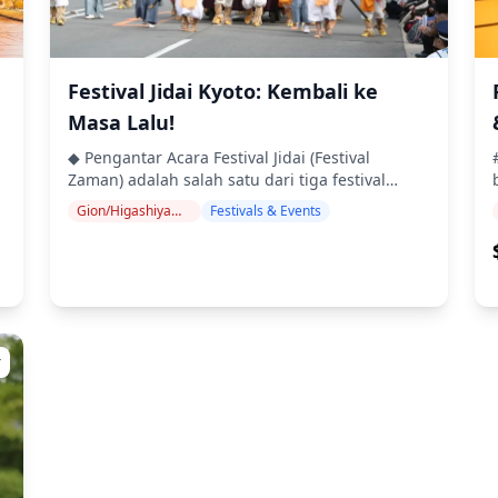
diakses dengan kursi roda atau kereta bayi. ・
Aneka rasa "Obanzai" Sayuran hijau olahan
Makanan disiapkan di dapur yang tidak
lokal, telur dadar Jepang, sayuran akar yang
d
berafiliasi dengan MagicalTrip, jadi kami tidak
direbus, dll. ◆Termasuk ・Makan malam ・
dapat menjamin pilihan bebas alergi atau
Pemandu berbahasa Inggris/Mandarin/Korea
Festival Jidai Kyoto: Kembali ke
mengakomodasi batasan diet. ・Alternatif
bi
t
・Dua Minuman Beralkohol atau Non-Alkohol
mungkin tidak tersedia di perhentian tertentu,
Masa Lalu!
(satu di setiap restoran) ・Minuman Beralkohol
tetapi kami berusaha untuk menawarkan
◆Tidak Termasuk ・Minuman di luar dua yang
l
pengalaman yang seimbang sepanjang tur. ・
◆ Pengantar Acara Festival Jidai (Festival
termasuk. Minuman tambahan dapat dibeli
n
Bayi harus dipangku. ![]
Zaman) adalah salah satu dari tiga festival
langsung dari restoran jika Anda mau. ・
(https://assets.hldycdn.com/experiences/2e8e17_01653
besar Kyoto, bersama dengan Aoi Matsuri dan
Gion/Higashiyama (Kiyomizu-dera, Yasaka, Heian)
Festivals & Events
Penjemputan dan pengantaran hotel ◆Jadwal
![]
Gion Matsuri. Diadakan setiap tahun pada
Perjalanan ・Mulailah tur malam Anda di
(https://assets.hldycdn.com/experiences/2e8e17_d04eb
r
tanggal 22 Oktober, prosesi kostum sejarah
Stasiun Gion Shijo dengan jalan-jalan
![]
yang spektakuler ini menghadirkan sekitar
!
e06_0f7408ed78fa4891b3e9f332471a234c~mv2.jpg)
berpemandu melalui distrik Gion Kyoto yang
(https://assets.hldycdn.com/experiences/2e8e17_46f97
2.000 peserta yang mengenakan pakaian
terkenal. Pelajari tentang budaya unik geiko
![]
,
otentik dari berbagai periode, yang mencakup
!
e06_c12e1a3e3ac94cc984a97c3ad787b874~mv2.jpg)
(istilah Kyoto untuk geisha) dan sejarah distrik
(https://assets.hldycdn.com/experiences/2e8e17_4319b
lebih dari 1.000 tahun sejarah Jepang. Prosesi
tersebut. Dapatkan wawasan tentang evolusi
![]
itu sendiri membentang sekitar 2 kilometer,
r
!
e06_ee77206e0feb419abcc50c88b905753d~mv2.jpg)
hiburan malam Kyoto, termasuk klub hostess
(https://assets.hldycdn.com/experiences/022047_5da76
g
sementara rute dari Istana Kekaisaran Kyoto ke
modern. Tur ini informatif dan cocok untuk
Kuil Heian Jingu mencakup jarak sekitar 4,5
!
ae06_fbb45a28b98645d1bc47d6beabc3c376~mv2.jpg)
remaja dan peserta yang lebih tua. ・Setelah
kilometer. Setiap tahun, festival ini menarik
satu jam eksplorasi budaya, nikmati hidangan
lebih dari 100.000 penonton dari Jepang dan
ae06_403a6b1352274b868b767b8c4e1823ce~mv2.jpg)
yang terinspirasi dari daerah dan minuman (bir,
u
seluruh dunia. ◆ Latar Belakang Sejarah
shochu, atau sake). Preferensi dan selera
Festival Jidai pertama kali diadakan pada tahun