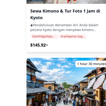
pelanggan.) ・Biaya transportasi ke lokasi
mengambil foto di beberapa lokasi, Anda haru
pemotretan untuk pelanggan ・Jika pelanggan
menggunakan transportasi umum. Anda
Sewa Kimono & Tur Foto 1 Jam di
ingin memotret di beberapa lokasi, biaya
bertanggung jawab atas biaya transportasi,
transportasi fotografer saat berpindah antar
Kyoto
termasuk biaya pemandu, serta biaya masuk k
lokasi dalam waktu yang dipesan akan
lokasi mana pun. ◆Pengiriman Foto ・Foto akan
◆Pendahuluan Benamkan diri Anda dalam
ditanggung oleh pelanggan. ・Biaya tambahan
diambil dengan smartphone/kamera digital
pesona Kyoto dengan menyewa kimono
mungkin berlaku jika lokasi pemotretan yang
wisatawan pada hari pemotretan. ・Tidak ada
tradisional dan berjalan-jalan di jalan-jalan
diminta berada di daerah terpencil (Anda akan
Gion/Higashiyama (Kiyomizu-dera, Yasaka, Heian)
Arashiyama-Sagano
retouching atau pengeditan kosmetik yang
ikoniknya. Pengalaman ini termasuk fotografer
diberitahu terlebih dahulu jika ini berlaku.) ・
akan dilakukan. Foto-foto tersebut akan
profesional yang akan mengabadikan
$145.92~
Pengeluaran pribadi lainnya **Catatan Penting
menangkap momen alami Anda menjelajahi
perjalanan Anda, menciptakan kenangan yang
Sebelum/Setelah Pemesanan** ・Setelah
Jepang! ![]
menakjubkan di area bersejarah ini. Sempurna
pemesanan Anda dikonfirmasi, Anda akan
(https://assets.hldycdn.com/experiences/2e
untuk pasangan, keluarga, atau pelancong sol
diundang ke grup chat LINE dengan fotografer
![]
yang mencari momen unik di Kyoto! ◆Termasuk
yang ditugaskan untuk memastikan komunikas
1 hour 30 minute
(https://assets.hldycdn.com/experiences/2e
・Sewa kimono (termasuk aksesoris dasar dan
yang lancar selama sesi. Pastikan Anda sudah
![]
layanan rambut sederhana) 1 jam ・Layanan
menginstal aplikasi LINE sebelumnya. (Mohon
(https://assets.hldycdn.com/experiences/2e
fotografi profesional 1 jam ・100+ foto belum
beri tahu kami jika Anda mengalami masalah
![]
diedit dikirim secara digital ・10 foto yang
dalam menggunakan LINE.) ・Jika Anda ingin
(https://assets.hldycdn.com/experiences/2e8
diedit (opsional, termasuk dalam harga) ◆Tidak
berfoto di resort, restoran, hotel, atau fasilitas
![]
Termasuk ・Layanan tata rias ・Transportasi ke
lain yang memerlukan izin sebelumnya,
(https://assets.hldycdn.com/experiences/2e8
dan dari titik pertemuan ・Makanan dan
pastikan untuk mendapatkan izin pemotretan
![]
minuman ◆Jadwal Perjalanan 1. Tiba di Toko
yang diperlukan terlebih dahulu secara
(https://assets.hldycdn.com/experiences/2e8
Sewa Kimono *Setelah pemesanan, kami akan
mandiri.