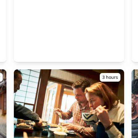
![]
dikirim ulang. Koreksi dilakukan untuk
e06_c783a28d377046a2a498007c40b08596~mv2.jpg)
(https://assets.hldycdn.com/experiences/022047_3c094a
membangkitkan suasana tertentu, dan jika
![]
diinginkan, penyesuaian dapat dilakukan pada
d
e06_a972e8691e5e4555b4ee940e81faea09~mv2.jpg)
acara
(https://assets.hldycdn.com/experiences/d3ae06_27653
suasana hati dan warna. Biarkan kami
mengabadikan momen spesial Anda di Kyoto
e06_26b2260633ef4b8cb740b9cd940c77e1~mv2.jpg)
melalui layanan fotografi kami! Informasi
u
penting: ・Jika Anda terlambat tiba untuk waktu
e06_a1228cc428d14874b37e23680eaa2fce~mv2.jpg)
pertemuan yang dijadwalkan, durasi
pemotretan dan jumlah foto yang dikirimkan
e06_8279058ae36941b1b2f911553c44e007~mv2.jpg)
dapat dikurangi. ・Jika hujan diperkirakan akan
a
turun di lokasi pemotretan 3 hari sebelum
ae06_9d4da342802e42b499abd9b01134e51a~mv2.jpg)
tanggal yang dijadwalkan atau jika tiba-tiba
hujan pada hari pemotretan, tiga opsi tersedia:
r
3 hours
ae06_cddc3066920048e0b8d81c755530d3e4~mv2.jpg)
(1) menjadwal ulang tanggal dan waktu, (2)
mengubah lokasi, atau (3) membatalkan
pemotretan.
a
acara
a