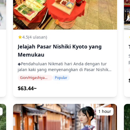
4.5
(4 ulasan)
Jelajah Pasar Nishiki Kyoto yang
Memukau
◆Pendahuluan Nikmati hari Anda dengan tur
jalan kaki yang menyenangkan di Pasar Nishiki
Kyoto. Ini adalah kesempatan sempurna untuk
Gion/Higashiyama (Kiyomizu-dera, Yasaka, Heian)
Popular
s
menyelami dunia kuliner Jepang lokal sambil
menjelajahi permata tersembunyi yang
$63.44~
Mat
mungkin Anda lewatkan. Mulai dengan berjalan
santai melalui distrik Gion yang bersejarah, lalu
cicipi hidangan lezat di pasar berusia 400
tahun! ◆Termasuk ・Tur 2,5 jam dengan
r
1 hour
pemandu lokal ・Foto tur ・1 jajanan kaki lima
◆Tidak Termasuk ・Makanan dan minuman
tambahan (Tersedia untuk dibeli) ◆Jadwal