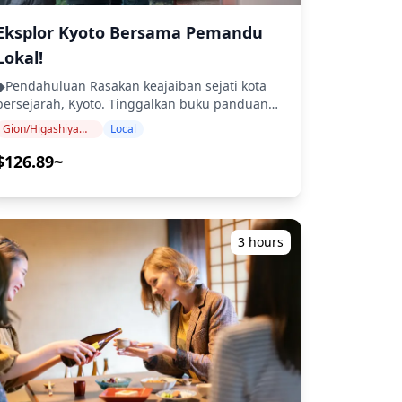
pemotretan. Oleh karena itu, ada kemungkinan
khusus secara individu di kemudian hari.
gambar yang tidak fokus atau terlalu gelap
︎Pemilihan kursi tidak tersedia. ## **Tentang
Eksplor Kyoto Bersama Pemandu
mungkin termasuk. Mohon pengertiannya.
aket akomodasi** ・Rencana menginap untuk
Lokal!
■Termasuk: ・Pemandu Fotografi yang
Rinn Kyoto Gion Shinbashi Pemesanan hanya
berbicara bahasa Inggris, Mandarin, atau
untuk rombongan berdua Silakan pergi sendiri
◆Pendahuluan Rasakan keajaiban sejati kota
Korea sesuai dengan preferensi bahasa Anda
ke hotel dan check in. Menginap dua malam
bersejarah, Kyoto. Tinggalkan buku panduan
・Perawatan medis tanpa uang tunai jika
termasuk sehari sebelum dan hari festival
Anda dan mulailah petualangan otentik,
terjadi cedera atau sakit selama tur ■Tidak
Gion/Higashiyama (Kiyomizu-dera, Yasaka, Heian)
Local
Kamar twin standar Hanya kamar (Makanan
menjelajahi kuil-kuil ikonis dan distrik budaya,
Termasuk: ・Jika Anda ingin pemotretan di luar
tidak termasuk) ALAMAT: 2-415-1,
menemukan lingkungan yang dinamis, permata
$126.89~
pusat kota Kyoto atau di beberapa lokasi, biaya
Hashimotocho, Higashiyama Ward, Kyoto City 〒
tersembunyi, dan landmark simbolis di
transportasi tambahan atau biaya masuk ke
-0083 ・Rencana menginap untuk Rihga
sepanjang jalan. Pemandu Anda akan membuat
tempat wisata mungkin berlaku. ・Biaya
Place Kyoto Shijo Karasuma Pemesanan hanya
rute yang dipersonalisasi yang disesuaikan
transportasi umum ・Biaya masuk ・Biaya
untuk rombongan berdua Silakan pergi sendiri
dengan minat Anda, memungkinkan Anda
pengembangan film dan konversi data
ke hotel dan check in. Menginap dua malam
3 hours
untuk membenamkan diri dalam budaya dan
◆Ikhtisar Tur ■Lokasi ・Di mana saja di Kyoto
termasuk sehari sebelum dan hari festival
pesona kota yang kaya dengan cerita dan
*Harap diperhatikan bahwa biaya lokasi yang
Kamar twin standar Sarapan termasuk ALAMAT:
wawasan yang hanya dapat dibagikan oleh
jauh mungkin berlaku jika tempat yang Anda
551-Sanno-cho, Takatsuji-agaru, Muromachi-
enduduk setempat. ・Ini adalah tur pribadi
ilih jauh dari pusat kota Kyoto. ■Waktu yang
ori, Shimogyo-ku 600-8424 ## **Cara
yang disesuaikan untuk menyesuaikan minat
ibutuhkan 1 jam ■Titik pertemuan Titik
nggunaan** - Harap tunjukkan tiket kertas
dan jadwal Anda ・Pemandu Anda mengatur
pertemuan akan ditentukan berdasarkan lokasi
Anda kepada petugas di gerbang masuk. -
pengalaman dan menjelajahi kota bersama
pemotretan yang Anda pilih. Kami akan
Setelah Anda memasuki tempat tersebut,
◆Termasuk ・Pengalaman berjalan kaki
memberi tahu Anda titik pertemuan melalui
silakan duduk di kursi yang tertera di tiket
pribadi dan personal yang dipimpin oleh
obrolan grup Whatsapp, jadi harap tetap