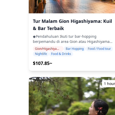
hari sebelum tanggal yang dijadwalkan atau
beruntung, dapat melihat sekilas Maiko atau
jika tiba-tiba hujan pada hari pemotretan, tiga
Geiko! ■Yasui-Konpiragu Kuil yang terkenal
opsi tersedia: (1) menjadwal ulang tanggal dan
karena kekuatannya untuk memutuskan ikatan
waktu, (2) mengubah lokasi, atau (3)
nasib negatif. Ini adalah tempat yang ideal
Tur Malam Gion Higashiyama: Kuil
membatalkan pemotretan. ・Jika tur tidak dapa
untuk memutuskan hubungan yang buruk.
& Bar Terbaik
dilakukan karena hujan pada hari itu, ada
■Sannenzaka Ninenzaka Jalan-jalan tradisional
kemungkinan untuk menjadwal ulang ke
yang indah hanya berjalan kaki singkat dari Kui
◆Pendahuluan Ikuti tur bar-hopping
tanggal lain. Namun, harap dicatat bahwa
Kiyomizu-dera. ■Kuil Ryōzen Kannon Dibangun
berpemandu di area Gion atau Higashiyama
biaya pembatalan penuh untuk sewa kimono
pada tahun 1955 untuk berdoa bagi
Kyoto dan rasakan kehidupan malam yang
akan dikenakan. Pengembalian dana akan
Gion/Higashiyama (Kiyomizu-dera, Yasaka, Heian)
Bar Hopping
Food / Food tour
peristirahatan jiwa para korban Perang Dunia
mewah di ibu kota kuno Jepang. Pilih distrik
diproses setelah dikurangi biaya pembatalan. !
Nightlife
Food & Drinks
II, kuil ini juga menampilkan patung Kannon
pilihan Anda dan kunjungi 2–3 izakaya atau ba
[]
yang sangat besar. ■Kuil Kodai-ji Dibangun
pilihan untuk menikmati hidangan khas lokal
$107.85~
(https://assets.hldycdn.com/experiences/d3a
sekitar 400 tahun yang lalu, kuil ini
seperti tofu kaiseki, obanzai (masakan
![]
menawarkan pengunjung pengalaman yang
rumahan), koktail yang terinspirasi dari matcha
(https://assets.hldycdn.com/experiences/d3a
tenang dengan taman yang indah, kedai teh
dan masakan tradisional Kyoto. Sambil
![]
berusia 400 tahun, dan hutan bambu yang
berjalan-jalan di jalanan berbatu yang
1 hou
(https://assets.hldycdn.com/experiences/d3a
damai. Tidak seperti Kuil Kiyomizu-dera yang
atmosferik, temukan permata tersembunyi yan
![]
ramai, tempat ini tidak terlalu ramai. ■Kuil
terselip di rumah-rumah kota machiya
(https://assets.hldycdn.com/experiences/d3
Yasaka Kuil Yasaka dirayakan karena berkatnya
tradisional yang tidak akan pernah ditemukan
![]
yang melindungi dari kemalangan, menarik
oleh sebagian besar wisatawan. ・Kunjungi 2–3
(https://assets.hldycdn.com/experiences/d3
keberuntungan, dan meningkatkan kecantikan.
izakaya atau bar di area pilihan Anda (Gion ata
![]
◆Informasi Tambahan ・Tidak dapat diakses
Higashiyama) ・Tur kelompok kecil memastikan