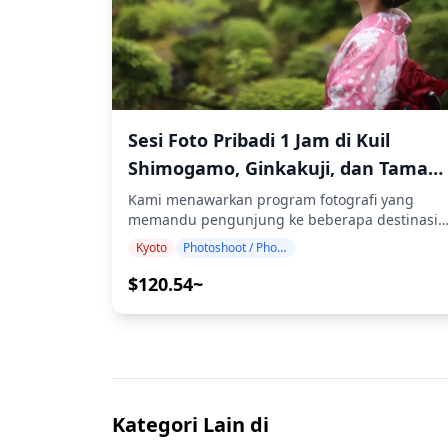
(https://assets.hldycdn.com/experiences/d3a
kursi roda ・Dekat dengan transportasi umum !
pengalaman yang intim dan otentik ・Nikmati
[]
hidangan khas lokal Kyoto yang mewah,
(https://assets.hldycdn.com/experiences/022
termasuk obanzai, tofu kaiseki, dan koktail
![]
matcha ・Pelajari tentang budaya tradisional
(https://assets.hldycdn.com/experiences/022
dan etika makan dari pemandu Anda ・Rasaka
![]
kehidupan malam Gion yang elegan, salah sat
(https://assets.hldycdn.com/experiences/022
distrik geisha paling terkenal di Jepang, atau
Sesi Foto Pribadi 1 Jam di Kuil
![]
pesona bersejarah Higashiyama ◆Termasuk ・2
Shimogamo, Ginkakuji, dan Taman
(https://assets.hldycdn.com/experiences/022
minuman di setiap 3 tempat (total 6 minuman)
![]
・Makan malam: hidangan izakaya dan
Istana Kekaisaran Kyoto
Kami menawarkan program fotografi yang
(https://assets.hldycdn.com/experiences/022
hidangan khas lokal ・Kunjungi 2–3 tempat —
memandu pengunjung ke beberapa destinasi
seperti warung makan, izakaya, atau bar —
paling sakral dan indah di Kyoto, termasuk Kuil
Kyoto
Photoshoot / Photo tour
bersama dengan pemandu lokal ◆Tidak
Shimogamo, Ginkakuji (Paviliun Perak), dan
Termasuk ・Penjemputan dan pengantaran
Taman Istana Kekaisaran Kyoto. Dipandu oleh
$120.54~
hotel ・Tip ・Biaya transportasi ・Minuman
fotografer berkualifikasi tinggi, program kami
atau makanan tambahan yang tidak termasuk
menyesuaikan jadwal perjalanan Anda,
dalam biaya tur ・Pengeluaran pribadi atau
menangkap komposisi alami, dan
belanja ◆Info Tambahan ・Jumlah maksimum
mengidentifikasi tempat foto yang ideal.
peserta untuk tur ini adalah 8 orang. ・Anak-
(Silakan bagikan lokasi pilihan Anda dengan
anak harus didampingi oleh orang dewasa. ・
kami!) Sesi fotografi tersedia di mana saja di
Alkohol hanya disajikan untuk peserta berusia
area Kuil Shimogamo/Ginkakuji/Taman Istana
Kategori Lain di
20 tahun ke atas (usia minum legal di Jepang).
Kekaisaran Kyoto dan dapat dipesan hingga 3