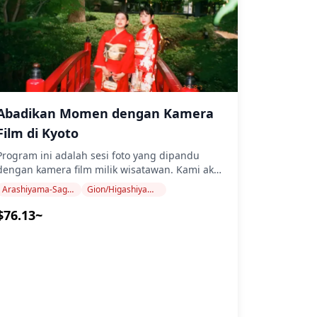
0 Yamaboko): 24 Juli Kedua prosesi
menampilkan arak-arakan yang megah, musik
tradisional, dan warisan budaya Kyoto yang
kaya. Dengan tempat duduk yang dipesan,
Anda dapat bersantai dan menikmati
pemandangan tanpa halangan—tidak perlu
khawatir tentang keramaian atau berdiri
rjam-jam. ✨ Paket Hotel Terbatas Tersedia
Abadikan Momen dengan Kamera
(Opsional) Untuk pengalaman yang lebih
nyaman dan lancar, kami juga menawarkan
Film di Kyoto
paket hotel dengan jumlah terbatas, termasuk 2
Program ini adalah sesi foto yang dipandu
malam (sehari sebelum dan hari festival)
dengan kamera film milik wisatawan. Kami akan
dengan tiket tempat duduk yang dipesan. Hotel
mengabadikan momen perjalanan santai Anda
yang tersedia: ・Rinn Kyoto Gion Shinbashi ・
Arashiyama-Sagano
Gion/Higashiyama (Kiyomizu-dera, Yasaka, Heian)
Kyoto. Lokasi pemotretan dapat dilakukan di
ihga Place Kyoto Shijo Karasuma Paket hotel
mana saja di Kyoto. Rekomendasi: 1) Hutan
$76.13~
tersedia dalam jumlah terbatas dan akan dijual
Bambu Arashiyama: Tempat yang tenang dan
berdasarkan siapa cepat dia dapat. **Waktu &
ikonis dengan bambu-bambu menjulang,
Lokasi** Saki Matsuri: 17 Juli 10:20 -- 11:20 Ato
sempurna untuk mengabadikan lanskap mistis
atsuri: 24 Juli 09:30 -- 09:50 ## **Informasi &
 alami. 2) Kiyomizu-dera (Kuil Kiyomizu):
engambilan Tiket** Ini adalah tiket kertas fisik,
Landmark bersejarah dengan pemandangan
bukan e-tiket. Pada hari festival, silakan datang
Kyoto yang menakjubkan dari panggung
ke lokasi berikut untuk menerima tiket Anda
0d279644cda911d6f019fca2aa0~mv2.jpg)
kayunya yang terkenal. Dikelilingi oleh
langsung dari staf kami. Setelah reservasi