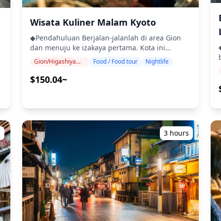
s
⚠
Wisata Kuliner Malam Kyoto
p
◆Pendahuluan Berjalan-jalanlah di area Gion
e
dan menuju ke izakaya pertama. Kota ini
dipenuhi dengan banyak bangunan Kyo-
Gion/Higashiyama (Kiyomizu-dera, Yasaka, Heian)
Food / Food tour
Nightlife
machiya tua. Di perhentian pertama, nikmati
cita rasa sederhana dari sayuran dan daging
$150.04~
Kyoto, yang disiapkan dengan bumbu minimal
untuk menonjolkan rasa alami dari bahan-
605
bahannya. Di restoran kedua, nikmati tempura
yang bergaya dan teh hijau dalam suasana
8e17_2aa435e894aa4bd0a3f096a06b02c481~mv2.png)
o
retro era Showa. Terakhir, kunjungi bar berdiri
i
s
3 hours
untuk mencicipi sake lokal (tersedia juga pilihan
8e17_78d69b6c80e743b7a2dd7073d3d8db35~mv2.png)
non-alkohol). Baik bepergian dengan keluarga
dan teman atau sendirian, wisata kuliner ini
8e17_c0d69484c40945bca93c66dde094021d~mv2.png)
p
direkomendasikan untuk semua jenis
p
d
wisatawan. ・Nikmati pengalaman budaya
e17_9157c42b0a1745258fba83fac79ca2ac~mv2.png)
d
Pe
makanan Kyoto yang lebih kaya daripada
menjelajah sendirian. ・Termasuk mencicipi 4-5
e17_8e95ca5662044f36b6a999444c8bea8e~mv2.png)
Anda 
hidangan dan 3 minuman. ・Pelajari tentang
budaya dan sejarah lokal dari pemandu Anda.
e17_29305fa298e34d0fa2ffc56ca62303ba~mv2.png)