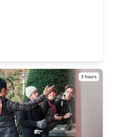
keindahan musiman, tempat ini sangat cocok
Anda, kami akan menghubungi Anda dengan
ff2e5440fd93c7d76bc3f6c98f~mv2.jpg)
untuk mengabadikan momen-momen ikonis
waktu pengambilan tertentu pada hari sebelum
an kaya budaya. 3) Distrik Gion: Jantung
. ・Lokasi Pengambilan: TKP Kyoto Shijo
57ad10248aa82fbbe15d1fcc533~mv2.jpg)
budaya tradisional Kyoto, dengan jalan-jalan
Conference Center 6F Shijo SET Bldg. 99
bersejarah dan rumah-rumah machiya, ideal
Tachiurinakano-cho, Shimogyo-ku Kyoto-shi,
ntuk foto-foto otentik dan nostalgia. 4) Fushimi
Kyoto 600-8006, Jepang
Inari Taisha: Terkenal dengan ribuan gerbang
https://maps.app.goo.gl/K3dsev1z8tRygfhx9 ![]
torii merahnya yang semarak, menawarkan
(https://assets.hldycdn.com/227125a5-545c-
latar belakang dinamis dan spiritual.
4df4-81a1-5bc928dc872d.png) ・Waktu
■Informasi Penting: ・Pada hari pemotretan,
Pengambilan Tiket: Jendela waktu pengambilan
kami akan mengambil gambar dengan kamera
untuk 17 Juli: 07:30〜10:00 Jendela waktu
film yang disediakan oleh wisatawan. (Harap
pengambilan untuk 24 Juli: 07:30〜09:00 ⚠︎ Dari
3 hours
siapkan kamera film Anda sendiri sebelumnya.)
TKP Kyoto Shijo Conference Center (lokasi
・Terlepas dari jumlah film, waktu pemotretan
pengambilan tiket) ke kursi penonton Gion,
adalah satu jam. (Tergantung pada situasi,
dibutuhkan satu pemberhentian kereta atau
mungkin tidak memungkinkan untuk
sekitar 15–20 menit berjalan kaki. Harap
mengambil semua gambar dalam batas waktu.)
sediakan waktu yang cukup dan datang lebih
・Pengembangan film dan konversi data akan
awal untuk mengambil tiket Anda pada hari
dilakukan oleh wisatawan. ・Tidak ada
. *Jika Anda tidak dapat mengambil tiket
pekerjaan koreksi atau koreksi kosmetik yang
Anda selama waktu yang ditentukan, kami tidak
akan dilakukan. ・Karena menggunakan film,
dapat mengeluarkan pengembalian dana.
foto tidak dapat diperiksa segera setelah
*Kami akan memberi Anda jam penerimaan