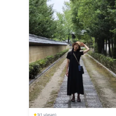
dan Anda dapat memilih 10 foto favorit Anda
untuk dikirim ulang. Koreksi dibuat untuk
membangkitkan suasana tertentu, dan jika
diinginkan, penyesuaian dapat dilakukan pada
suasana hati dan warna. Biarkan kami
mengabadikan momen spesial Anda di Kyoto
melalui layanan fotografi kami! ◆ Informasi
penting: ・Jika Anda terlambat tiba untuk wakt
pertemuan yang dijadwalkan, durasi
pemotretan dan jumlah foto yang dikirimkan
dapat dikurangi. ・Jika hujan diperkirakan aka
turun di lokasi pemotretan 3 hari sebelum
tanggal yang dijadwalkan atau jika tiba-tiba
hujan pada hari pemotretan, tiga opsi tersedia:
(1) menjadwalkan ulang tanggal dan waktu, (2)
mengubah lokasi, atau (3) membatalkan
pemotretan. ![]
(https://assets.hldycdn.com/experiences/d3a
![]
(https://assets.hldycdn.com/experiences/d3
![]
(https://assets.hldycdn.com/experiences/d3a
5
(1 ulasan)
![]