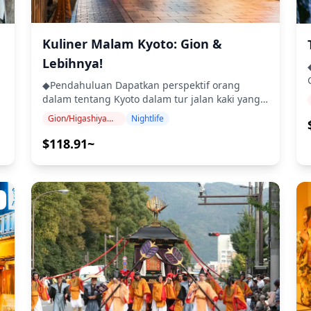
Anda.
◆Termasuk ・Makan malam lengkap dengan
#
hidangan penutup ・Tiga minuman (tersedia
e17_3131425be0084225b17d187a18eace36~mv2.jpg)
pe
pilihan alkohol dan non-alkohol) ・Foto wisata
*
Kuliner Malam Kyoto: Gion &
・Tiga jam bersama pemandu lokal ・Menu
e17_bf351c8a0c8943f881927e686660f4b3~mv2.png)
0
vegetarian tersedia hanya berdasarkan
Lebihnya!
permintaan (pilihan vegan dan bebas gluten
8e17_9c98bbef782443b0b86239c3ea565e8a~mv2.png)
s
◆Pendahuluan Dapatkan perspektif orang
tidak tersedia) ◆Tidak Termasuk ・Barang-
me
dalam tentang Kyoto dalam tur jalan kaki yang
barang yang tidak termasuk di atas ◆Jadwal
8e17_eb10857709774be99e66a64310a6c8b7~mv2.png)
b
menggabungkan tur makanan dengan
Perjalanan ・Gion Shirakawa (Lewat): Jelajahi
Gion/Higashiyama (Kiyomizu-dera, Yasaka, Heian)
Nightlife
wawasan antropologis. Jelajahi jalan-jalan kota
area Shirakawa yang indah. ・Gion: Berhenti di
dan pahami dunia hiburan malam, dari geiko
$118.91~
restoran tradisional yang menawarkan masakan
d
(geisha) hingga para hostess. Setelah itu, cicipi
lokal Kyoto, seperti obanzai (piring sayur ala
hidangan khas daerah yang disertai minuman
Kyoto). Durasi: 1 jam • Termasuk tiket masuk ・
di bar/restoran. ・Dapatkan wawasan tentang
Distrik Pontocho: Di perhentian kedua di Jalan
m
ekonomi malam Kyoto, dari geisha tradisional
m
s
Pontocho, cicipi berbagai jenis sate. Durasi: 1
hingga hostess modern ・Cicipi hidangan khas
jam • Termasuk tiket masuk ・Kawaramachidori:
daerah di bar/restoran lokal ・Dapatkan
Selesaikan dengan pengalaman bar sake
wawasan lebih dalam tentang budaya kota dari
berdiri, dengan minuman ringan juga tersedia.
pemandu Anda ・Termasuk dua minuman
Durasi: 1 jam • Masuk gratis ・Sungai
beralkohol atau non-alkohol ◆Contoh Menu ・
Kamogawa (Lewat): Nikmati pemandangan
Tempura・Sashimi・Tahu ala Kyoto, dll. ・Salad
Sungai Kamo. ◆Info Tambahan ・Beberapa
(
fusion Jepang-Mediterania ・Dada ayam kukus
p
lokasi dalam tur ini mungkin tidak dapat
dengan taburan cabai renyah yang ringan ・
a