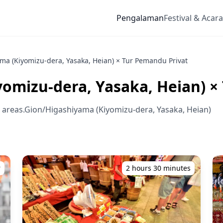
Pengalaman
Festival & Acara
ma (Kiyomizu-dera, Yasaka, Heian) × Tur Pemandu Privat
omizu-dera, Yasaka, Heian) ×
reas.Gion/Higashiyama (Kiyomizu-dera, Yasaka, Heian)
r
2 hours 30 minutes