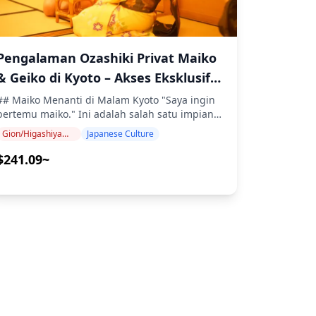
dan mencicipi sake Kyoto Anda di Fushimi. ・
kondisi fisik yang baik. Bahkan jika Anda tidak
layar berlapis emas yang menakjubkan dari
Museum Sake Gekkeikan Okura Pelajari tentang
haus, harap sering minum air. Harap lakukan
ewa angin dan guntur! ■Gion Jelajahi distrik
proses pembuatan sake di Museum Sake
tindakan pencegahan terhadap panas, seperti
Gion yang bersejarah di Kyoto, dimulai dengan
Gekkeikan Okura. Durasi: 30 menit, termasuk
membawa topi. (Payung tidak diperbolehkan
berjalan-jalan di sepanjang jalan Hanami-koji.
Pengalaman Ozashiki Privat Maiko
aya masuk. ・Teradaya (Lewat) ・Galeri Kappa
karena menghalangi pandangan.) - Kami
Seberangi Jembatan Tatsumi untuk menemukan
Temukan seni pembuatan sake di Galeri Kappa.
& Geiko di Kyoto – Akses Eksklusif
menyarankan Anda membawa jas hujan jika
Shimbashi, area menawan dengan rumah-
Durasi: 30 menit, termasuk biaya masuk. ◆Info
hujan. (Payung hujan tidak diperbolehkan
ke Tradisi Budaya Paling Intim di
rumah kayu elegan, restoran mewah, kafe-kafe
## Maiko Menanti di Malam Kyoto "Saya ingin
Tambahan ・Tidak dapat diakses kursi roda ・
karena menghalangi pandangan.) Harap
yaman, dan kedai teh tradisional. ■Kuil Yasaka
bertemu maiko." Ini adalah salah satu impian
Jepang
Tidak disarankan untuk wanita hamil ・Tidak
perhatikan bahwa fasilitas toilet di ⚠︎ tidak
Dengan sejarah yang membentang lebih dari
c006bbb4641ac22ca085d64e077~mv2.jpg)
diam-diam yang dipegang oleh para pelancong
cocok untuk mereka yang memiliki kondisi
Gion/Higashiyama (Kiyomizu-dera, Yasaka, Heian)
Japanese Culture
memadai. - Penggunaan tripod dilarang di area
1.350 tahun, Kuil Yasaka berfungsi sebagai
yang mengunjungi Kyoto. Namun ozashiki yang
jantung atau penyakit serius lainnya ![]
tribun. Fotografi dan videografi tidak
pelindung spiritual distrik Gion Kyoto yang
528b0ec4b97868e48c308d5e99f~mv2.jpg)
autentik — dunia perjamuan pribadi tempat
$241.09~
(https://assets.hldycdn.com/experiences/2e8e17_1785f125e3fb474
diperbolehkan di area tribun. - Orang yang
ramai. Terkenal karena menjadi tuan rumah
maiko dan geiko menghibur tamu — telah lama
[]
berperilaku dengan cara yang mengganggu
Gion Matsuri setiap bulan Juli. ■Taman
4c6132b41039b5cfbdc6519e1c3~mv2.jpg)
dijaga oleh aturan terkenal "ichigen-san
(https://assets.hldycdn.com/experiences/2e8e17_e00696c1ae5940
pelanggan lain di dalam atau di luar tempat
Maruyama Taman ini menawarkan pelarian
okotowari": tidak ada tamu pertama kali tanpa
[]
tersebut dan yang tidak mengikuti instruksi staf
damai di setiap musim. Terkenal dengan bunga
af92e904b58a7446ae8321db81e~mv2.jpg)
pengantar dari kenalan. Bagi kebanyakan
(https://assets.hldycdn.com/experiences/d3ae06_c70f2c793a6e4b
akan diminta secara paksa untuk meninggalkan
sakura yang menakjubkan di musim semi, ini
wisatawan, pintu itu tertutup rapat. **Utage
[]
tempat tersebut. Tiket tidak akan dikembalikan
adalah tempat yang ideal untuk bersantai dan
3b647394c54901b773fec611990~mv2.jpg)
(宴) membuka pintu itu.** Di ruang tatami
(https://assets.hldycdn.com/experiences/2e8e17_d7180a173b4e41
dalam kasus seperti itu. - Acara dapat berubah
mengisi ulang tenaga selama jalan-jalan. ■Kuil
pribadi sebuah ryotei mitra di kawasan
[]
atau dibatalkan karena efek infeksi virus corona
Kiyomizu-dera Kunjungan ke kuil Jepang yang
bersejarah Higashiyama, Kyoto, Anda disambut
(https://assets.hldycdn.com/experiences/2e8e17_acff9d4f4115472
baru, dll. - Harap bertindak sesuai dengan
terkenal ini adalah suatu keharusan!
oleh maiko dan geiko asli yang dikirim
kebijakan pemerintah nasional dan daerah
Sannenzaka dan Ninenzaka, dua jalan
langsung dari okiya (rumah geisha) tradisional.
mengenai tindakan pengendalian infeksi. -
bersejarah yang menawan, juga hanya berjarak
Ini bukan pertunjukan panggung, dan bukan