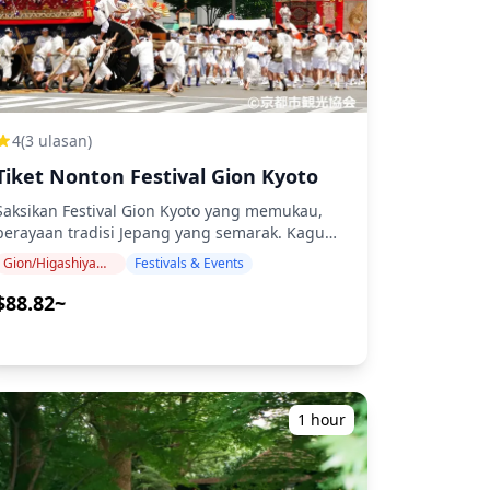
4
(3 ulasan)
Tiket Nonton Festival Gion Kyoto
Saksikan Festival Gion Kyoto yang memukau,
perayaan tradisi Jepang yang semarak. Kagumi
arak-arakan warna-warni, musik tradisional,
Gion/Higashiyama (Kiyomizu-dera, Yasaka, Heian)
Festivals & Events
dan pertunjukan yang memesona. Pesan
ebelum tiket habis! Saksikan Prosesi Arak-
$88.82~
arakan Yamaboko Junko yang Ikonik dari Gion
suri! Saksikan salah satu festival paling
legendaris di Jepang, Prosesi Arak-arakan Gion
Matsuri Yamaboko, dari tempat duduk yang
dipesan dengan visibilitas yang sangat baik.
1 hour
Tradisi berusia berabad-abad ini diadakan dua
kali: ・Saki Matsuri (menampilkan 23
Yamaboko): 17 Juli ・Ato Matsuri (menampilkan