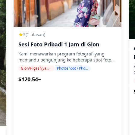
1
perjalanan ■Titik pertemuan: Patung Izumo-no-
Okuni Pemandu Anda akan menunggu Anda di
depan Patung Izumo no Okuni di Stasiun Gion
Shijo, tepat di luar Pintu Keluar 5 ■Jembatan
Shijo Lihat jembatan ikonik ■Distrik Pontocho
Jelajahi gang daerah atmosfer ■Nishiki
5
(1 ulasan)
Tenmangu Kuil yang indah ■Distrik
u
be
Sesi Foto Pribadi 1 Jam di Gion
Perbelanjaan Pasar Nishiki Jelajahi pasar
dengan pemandu lokal! Berjalan-jalanlah
Kami menawarkan program fotografi yang
melalui lorong-lorong bersejarah, cicipi
memandu pengunjung ke beberapa spot foto
n
makanan jalanan Kyoto yang otentik, dan
populer dan unik di Gion. Dipandu oleh
Gion/Higashiyama (Kiyomizu-dera, Yasaka, Heian)
Photoshoot / Photo tour
benamkan diri Anda dalam budaya kuliner kota
fotografer berkualifikasi tinggi, program kami
yang kaya. ◆Informasi Tambahan ・Tidak dapat
menyesuaikan jadwal perjalanan Anda,
$120.54~
diakses kursi roda atau kereta bayi ・Dekat
menangkap komposisi alami, dan
di 
R
dengan transportasi umum ・Kami tidak dapat
mengidentifikasi spot foto ideal. (Mohon
mengakomodasi permintaan bebas gluten
bagikan lokasi pilihan Anda kepada kami!) Sesi
untuk tur ini. ・Harap diperhatikan bahwa kami
fotografi tersedia di mana saja di area Gion dan
e06_540e33792cfd4ca4b40f5cd114f0ddce~mv2.jpg)
tidak dapat menjamin makanan bebas alergi
dapat dipesan hingga 3 hari sebelumnya. Kami
M
atau mengakomodasi batasan diet, karena
akan mengatur fotografer berbahasa
dan
ae06_0438bb5e230e45feb3b2551b06a57254~mv2.jpg)
P
makanan disiapkan di dapur yang tidak
Inggris/Mandarin/Korea. File asli 100+ foto
dioperasikan oleh Holiday Travel. ![]
dikirimkan dalam waktu seminggu, dan Anda
e06_ebd3d18a4f334352a03f09b64ded3444~mv2.jpg)
(https://assets.hldycdn.com/experiences/2e8e17_15b9d
dapat memilih 10 foto favorit Anda untuk