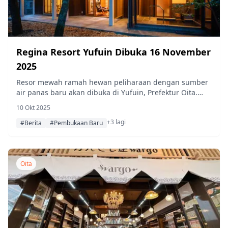
Regina Resort Yufuin Dibuka 16 November
2025
Resor mewah ramah hewan peliharaan dengan sumber
air panas baru akan dibuka di Yufuin, Prefektur Oita.
Semua kamar dilengkapi dengan sumber air panas
10 Okt 2025
alami, dan suite vila memiliki area bermain anjing
+3 lagi
pribadi.
#Berita
#Pembukaan Baru
Oita