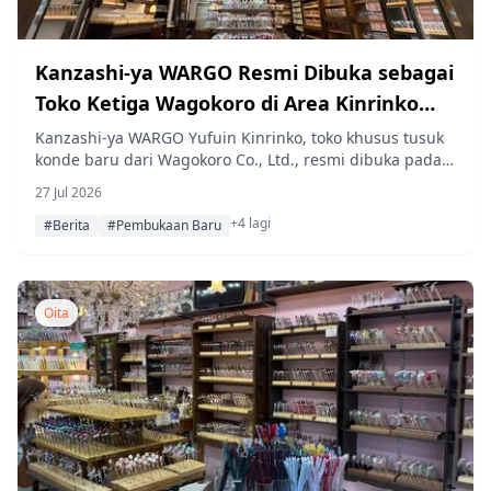
Kanzashi-ya WARGO Resmi Dibuka sebagai
Toko Ketiga Wagokoro di Area Kinrinko
Yufuin
Kanzashi-ya WARGO Yufuin Kinrinko, toko khusus tusuk
konde baru dari Wagokoro Co., Ltd., resmi dibuka pada
24 Juli 2026 di area Kinrinko, Yufuin, Prefektur Oita,
27 Jul 2026
menjadi toko jenama ketiga perusahaan tersebut di area
+4 lagi
itu dan menghadirkan kerajinan tradisional kanzashi
#Berita
#Pembukaan Baru
Jepang bagi para pengunjung.
Oita