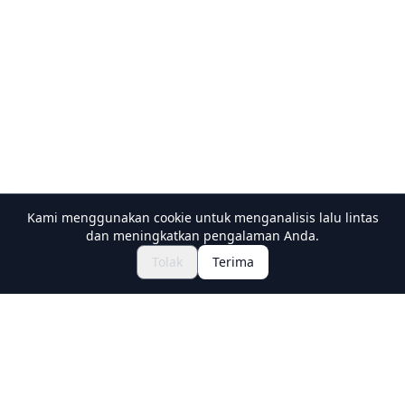
Kami menggunakan cookie untuk menganalisis lalu lintas
dan meningkatkan pengalaman Anda.
Jelajahi Festival & Acara
🎆
Tolak
Terima
Dapatkan Tiket Matsuri Jepang
Holiday Travel
Discover Amazing Experiences in Japan