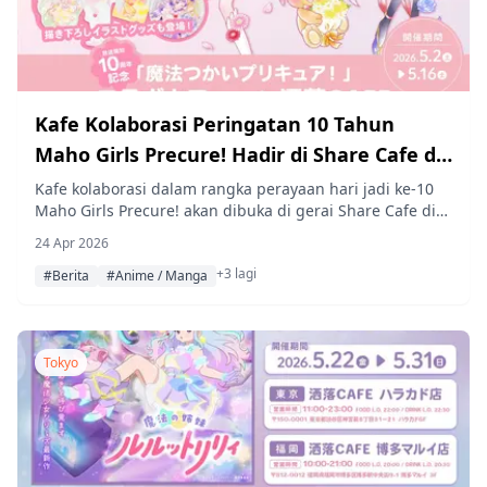
Kafe Kolaborasi Peringatan 10 Tahun
Maho Girls Precure! Hadir di Share Cafe di
Tiga Kota
Kafe kolaborasi dalam rangka perayaan hari jadi ke-10
Maho Girls Precure! akan dibuka di gerai Share Cafe di
Harajuku, Shinsaibashi, dan Hakata dari tanggal 2 Mei
24 Apr 2026
hingga 16 Mei 2026, menyajikan menu orisinal, produk
+3 lagi
terbatas, dan ilustrasi karakter yang digambar khusus.
#Berita
#Anime / Manga
Tokyo