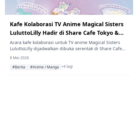
Kafe Kolaborasi TV Anime Magical Sisters
LuluttoLilly Hadir di Share Cafe Tokyo &
Fukuoka
Acara kafe kolaborasi untuk TV anime Magical Sisters
LuluttoLilly dijadwalkan dibuka serentak di Share Cafe
Harajuku, Tokyo dan Hakata, Fukuoka, mulai dari 22 Mei
8 Mei 2026
hingga 31 Mei 2026.
+4 lagi
#Berita
#Anime / Manga