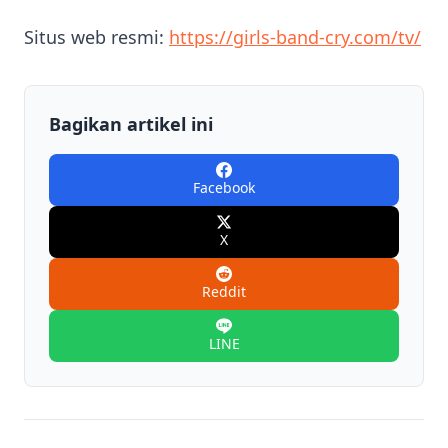
Situs web resmi:
https://girls-band-cry.com/tv/
Bagikan artikel ini
Facebook
X
Reddit
LINE