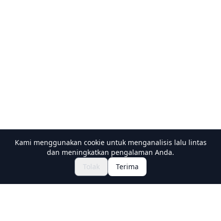
Kami menggunakan cookie untuk menganalisis lalu lintas
dan meningkatkan pengalaman Anda.
Jelajahi Festival & Acara
🎆
Tolak
Terima
Dapatkan Tiket Matsuri Jepang
Holiday Travel