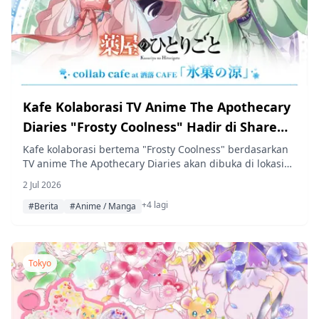
Kafe Kolaborasi TV Anime The Apothecary
Diaries "Frosty Coolness" Hadir di Share
CAFE Tokyo, Osaka & Fukuoka
Kafe kolaborasi bertema "Frosty Coolness" berdasarkan
TV anime The Apothecary Diaries akan dibuka di lokasi
Share CAFE di Harajuku, Shinsaibashi, dan Hakata mulai
2 Jul 2026
24 Juli 2026, menampilkan ilustrasi baru dan cendera
+4 lagi
mata orisinal untuk musim panas.
#Berita
#Anime / Manga
Tokyo