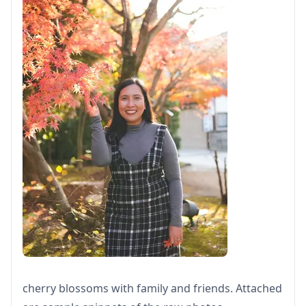
belakang, atau menghapus objek.
Yang Tidak Termasuk
・Biaya masuk atau reservasi tiket untuk fasilitas
berbayar
(Biaya masuk fotografer, jika ada, ditanggung oleh
pelanggan.)
・Biaya transportasi ke lokasi pemotretan untuk
pelanggan
・Jika pelanggan ingin memotret di beberapa lokasi,
biaya transportasi fotografer saat berpindah antar
lokasi dalam waktu yang dipesan akan ditanggung
oleh pelanggan.
cherry blossoms with family and friends. Attached
・Biaya tambahan mungkin berlaku jika lokasi