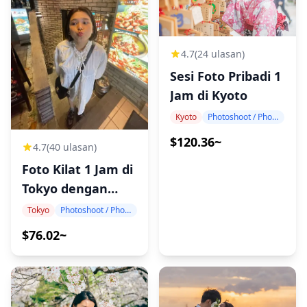
4.7
(24 ulasan)
Sesi Foto Pribadi 1
Jam di Kyoto
Kyoto
Photoshoot / Photo tour
$120.36~
4.7
(40 ulasan)
Foto Kilat 1 Jam di
Tokyo dengan
Smartphone!
Tokyo
Photoshoot / Photo tour
$76.02~