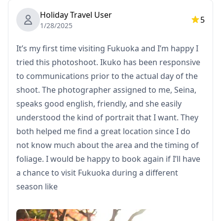
Holiday Travel User
5
1/28/2025
It’s my first time visiting Fukuoka and I’m happy I
tried this photoshoot. Ikuko has been responsive
to communications prior to the actual day of the
shoot. The photographer assigned to me, Seina,
speaks good english, friendly, and she easily
understood the kind of portrait that I want. They
both helped me find a great location since I do
Yang Termasuk
not know much about the area and the timing of
・Sesi foto 1 jam
foliage. I would be happy to book again if I’ll have
・Data foto (100+ file asli)
a chance to visit Fukuoka during a different
・Koreksi warna hingga 10 foto sesuai permintaan
season like
Harap dicatat: Pengeditan tidak termasuk retouching
atau mengubah bentuk tubuh, fitur wajah, latar