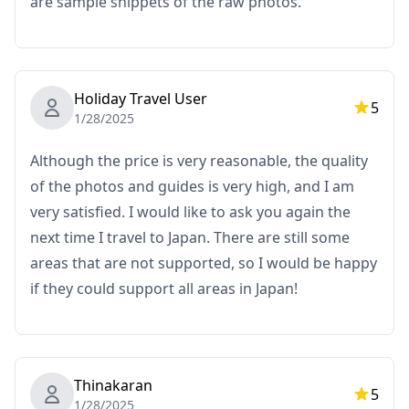
are sample snippets of the raw photos.
pemotretan yang diminta berada di daerah terpencil
(Anda akan diberitahu terlebih dahulu jika ini berlaku.)
・Pengeluaran pribadi lainnya
Holiday Travel User
5
1/28/2025
Catatan Penting Sebelum/Setelah Pemesanan
・Setelah pemesanan Anda dikonfirmasi, Anda akan
Although the price is very reasonable, the quality
diundang ke grup chat LINE dengan fotografer yang
of the photos and guides is very high, and I am
ditugaskan untuk memastikan komunikasi yang lancar
very satisfied. I would like to ask you again the
selama sesi.
next time I travel to Japan. There are still some
Pastikan Anda sudah menginstal aplikasi LINE
areas that are not supported, so I would be happy
sebelumnya. (Mohon beri tahu kami jika Anda
if they could support all areas in Japan!
mengalami masalah dalam menggunakan LINE.)
・Jika Anda ingin berfoto di resort, restoran, hotel,
atau fasilitas lain yang memerlukan izin sebelumnya,
Thinakaran
5
pastikan untuk mendapatkan izin pemotretan yang
1/28/2025