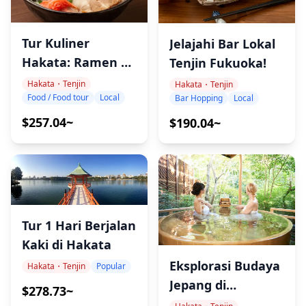
Tur Kuliner
Jelajahi Bar Lokal
Hakata: Ramen &
Tenjin Fukuoka!
Jajanan Lokal
Hakata・Tenjin
Hakata・Tenjin
Food / Food tour
Local
Bar Hopping
Local
$257.04~
$190.04~
Tur 1 Hari Berjalan
Kaki di Hakata
Eksplorasi Budaya
Hakata・Tenjin
Popular
Jepang di
$278.73~
Fukuoka!