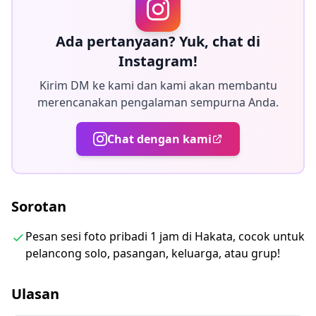
penyesuaian dapat dilakukan pada suasana hati dan
warna.
Ada pertanyaan? Yuk, chat di
Biarkan kami mengabadikan momen spesial Anda di
Instagram!
Hakata melalui layanan fotografi kami!
Kirim DM ke kami dan kami akan membantu
merencanakan pengalaman sempurna Anda.
◆ Informasi penting:
・Jika Anda terlambat tiba untuk waktu pertemuan
Chat dengan kami
yang dijadwalkan, durasi pemotretan dan jumlah foto
yang dikirimkan dapat dikurangi.
・Jika hujan diperkirakan akan turun di lokasi
Sorotan
pemotretan 3 hari sebelum tanggal yang dijadwalkan
atau jika tiba-tiba hujan pada hari pemotretan, tiga
Pesan sesi foto pribadi 1 jam di Hakata, cocok untuk
opsi tersedia: (1) menjadwal ulang tanggal dan waktu,
pelancong solo, pasangan, keluarga, atau grup!
(2) mengubah lokasi, atau (3) membatalkan
pemotretan.
Ulasan