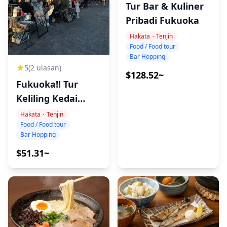
Tur Bar & Kuliner
Pribadi Fukuoka
Hakata・Tenjin
Food / Food tour
Bar Hopping
5
(2 ulasan)
$128.52~
Fukuoka!! Tur
Keliling Kedai
Makanan &
Hakata・Tenjin
Food / Food tour
Izakaya!
Bar Hopping
$51.31~