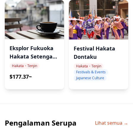
Eksplor Fukuoka
Festival Hakata
Hakata Setengah
Dontaku
Hari + Kopi
Hakata・Tenjin
Hakata・Tenjin
Festivals & Events
$177.37~
Japanese Culture
Pengalaman Serupa
Lihat semua →