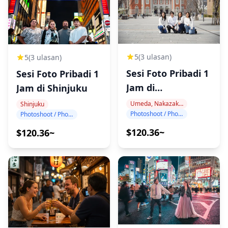
5
(3 ulasan)
5
(3 ulasan)
Sesi Foto Pribadi 1
Sesi Foto Pribadi 1
Jam di
Jam di Shinjuku
Nakanoshima
Umeda, Nakazakicho, Nakanoshima
Shinjuku
Photoshoot / Photo tour
Photoshoot / Photo tour
$120.36~
$120.36~