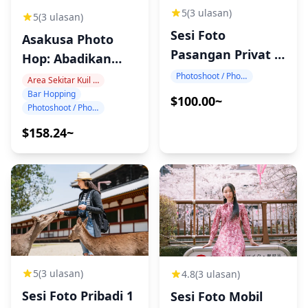
5
(3 ulasan)
5
(3 ulasan)
Sesi Foto
Asakusa Photo
Pasangan Privat 1
Hop: Abadikan
Jam di Jepang
Malam Tokyo!
Photoshoot / Photo tour
Area Sekitar Kuil Sensoji
Bar Hopping
$100.00~
Photoshoot / Photo tour
$158.24~
5
(3 ulasan)
4.8
(3 ulasan)
Sesi Foto Pribadi 1
Sesi Foto Mobil