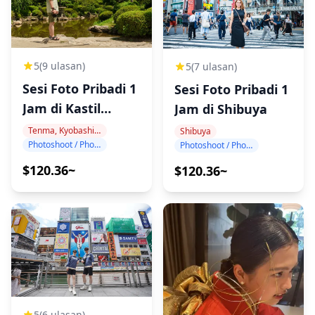
5
(9 ulasan)
5
(7 ulasan)
Sesi Foto Pribadi 1
Sesi Foto Pribadi 1
Jam di Kastil
Jam di Shibuya
Osaka
Tenma, Kyobashi, Osaka-jo
Shibuya
Photoshoot / Photo tour
Photoshoot / Photo tour
$120.36~
$120.36~
5
(6 ulasan)