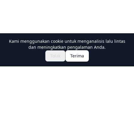
Kami menggunakan cookie untuk menganalisis lalu lintas
dan meningkatkan pengalaman Anda.
$120.36~
Pesan Sekarang
Tolak
Terima
Holiday Travel
Discover Amazing Experiences in Japan
Explore
Experiences