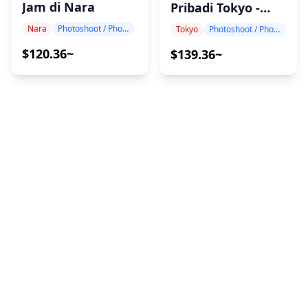
Jam di Nara
Pribadi Tokyo -
Antar Jemput
Nara
Photoshoot / Photo tour
Tokyo
Photoshoot / Photo tour
Hotel
$120.36~
$139.36~