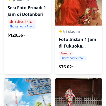
Sesi Foto Pribadi 1
Jam di Dotonbori
Shinsaibashi・Namba
Photoshoot / Photo tour
5
(4 ulasan)
$120.36~
Foto Instan 1 Jam
di Fukuoka
dengan
Fukuoka
Photoshoot / Photo tour
Smartphone!
$76.02~