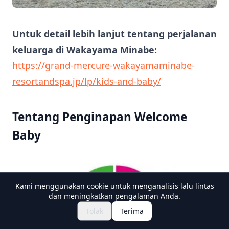
Untuk detail lebih lanjut tentang perjalanan
keluarga di Wakayama Minabe:
Kami menggunakan cookie untuk menganalisis lalu lintas
dan meningkatkan pengalaman Anda.
https://grand-mercure-wakayamaminabe-
Jelajahi Festival & Acara
🎆
Tolak
Terima
Dapatkan Tiket Matsuri Jepang
resortandspa.jp/lp/kids-and-baby/