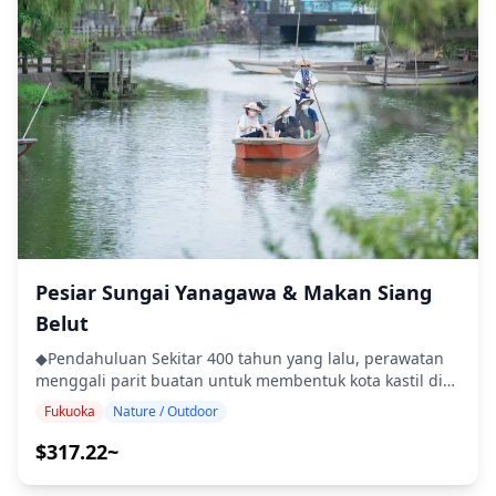
percakapan dengan penduduk setempat, dan kagumi
lebih dari 300 tahun, tempat Anda dapat menikmati teh
keindahan arsitektur tradisional Jepang. 1 jam • Gratis
premium. Tur ini menawarkan gambaran yang kaya
biaya masuk ◆Info Tambahan ・Tidak dapat diakses
tentang kancah kuliner dan warisan budaya Hakata.
kursi roda ・Tidak disarankan untuk individu dengan
◆Termasuk ・Kopi dan/atau Teh Makanan dan minuman
sakit punggung ・Tidak disarankan untuk individu hamil
seperti yang disebutkan dalam deskripsi ・Tur kuliner
・Tidak cocok untuk mereka yang memiliki penyakit
berpemandu di Hakata ◆Tidak Termasuk ・Transportasi
jantung atau kondisi medis serius lainnya ![]
ke & dari titik pertemuan ・Makanan & minuman
(https://assets.hldycdn.com/experiences/d3ae06_baa71ae0e
tambahan ◆Jadwal Perjalanan ・Hakata Guruguru
![]
Torikawa (15 menit) Terkenal dengan sate kulit ayam
(https://assets.hldycdn.com/experiences/d3ae06_c6261875
yang diasinkan selama 72 jam yang lezat, yang terjual
![]
800.000 per bulan! ・Hakata Mentaiko France Bakery (30
(https://assets.hldycdn.com/experiences/d3ae06_bcd5fa29
menit) Manjakan lidah Anda dengan mampir ke toko roti
![]
Mentaiko France yang memenangkan penghargaan.
Pesiar Sungai Yanagawa & Makan Siang
(https://assets.hldycdn.com/experiences/d3ae06_ae58786f6
Coba roti mentaiko (telur ikan cod), perpaduan unik
Belut
![]
antara cita rasa Jepang dan Prancis. Pada puncaknya,
(https://assets.hldycdn.com/experiences/d3ae06_33b7d8c64
mereka memanggang roti gurih ini setiap 10 menit,
◆Pendahuluan Sekitar 400 tahun yang lalu, perawatan
dengan lebih dari 1000 terjual setiap hari. ・Kuil
menggali parit buatan untuk membentuk kota kastil di
Kushida (15 menit) Ambil jalan memutar budaya singkat
dalam benteng Kastil Yanagawa. Di Yanagawa, sistem
Fukuoka
Nature / Outdoor
dan kunjungi Kuil Kushida yang sakral, sebuah oasis
pasokan air yang sangat unik untuk pengendalian
ketenangan di jantung Hakata. ・Hakataya Ramen (30
banjir, irigasi, berbagai mekanisme oleh kebijaksanaan
$317.22~
menit) Hakata terkenal dengan gaya ramennya yang
nenek moyang kita masih hidup. Yanagawa adalah kota
khas, dan di Hakataya Ramen (didirikan pada tahun
tempat era feodal warisan masih hidup, dengan saluran