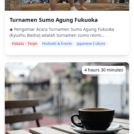
(karaage) - Babi panggang jahe (shogayaki) - Pangsit
(gyoza) - Tempura - Semur daging sapi dan kentang
Jepang (nikujaga) - Nasi masak panci (tanpa rice cooker)
- Omu-rice - Oyako-donburi (mangkuk nasi ayam dan
Turnamen Sumo Agung Fukuoka
telur) - Agedashi tofu - Custard telur gurih (chawan-
◆ Pengantar Acara Turnamen Sumo Agung Fukuoka
mushi) - Pilihan dessert (yatsuhashi, puding teh hijau,
(Kyushu Basho) adalah turnamen sumo resmi
warabi-mochi, atau daifuku) Catatan: Karena
(honbasho) keenam dan terakhir tahun ini, yang
keterbatasan waktu, udon dan bakpao kukus tidak dapat
Hakata・Tenjin
Festivals & Events
Japanese Culture
diadakan setiap bulan November di Fukuoka Kokusai
dipilih bersamaan. ![]
Center (Pusat Internasional Fukuoka) di Distrik Hakata,
(https://assets.hldycdn.com/3cff34e4-0388-4ce1-9032-
Kota Fukuoka. Sebagai penutup kalender sumo tahunan,
80cb4ea4fb1a.webp) Setelah sesi memasak, nikmati
turnamen 15 hari ini memiliki makna khusus, sering kali
kreasi buatan Anda bersama teh atau kopi. Jika tertarik,
4 hours 30 minutes
menentukan hasil promosi dan degradasi penting saat
Sayaka juga dapat mengajak Anda berkeliling
para pegulat melakukan dorongan terakhir mereka
supermarket lokal untuk mempelajari bahan-bahan
sebelum tahun baru. Suasana intim tempat tersebut,
Jepang (tambahan 1 jam). ![]
dikombinasikan dengan dukungan penuh semangat
(https://assets.hldycdn.com/35f438d0-472c-4dd1-a3d2-
dari para pegulat kelahiran Kyushu oleh penggemar
e4d39decf179.webp)
lokal, menciptakan pengalaman tak terlupakan yang
membedakan turnamen ini dari rekan-rekannya di
Tokyo, Osaka, dan Nagoya. ◆ Latar Belakang Sejarah
Sumo memiliki sejarah yang membentang lebih dari
1.500 tahun di Jepang, dengan asal-usul yang berakar
kuat pada mitologi Shinto dan upacara pengadilan kuno.