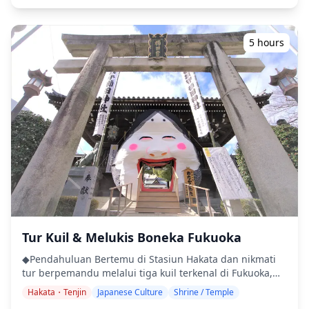
Kyoto. Kuil Tenmangu didedikasikan untuk arwah
menikmati. Mari ciptakan kenangan indah bersama
Sugawara Michizane, seorang sarjana dan politisi dari
dalam pengalaman yang tak terlupakan ini! ◆Termasuk
Periode Heian. Karena pengetahuannya yang luas,
・Biaya transportasi ・Biaya aktivitas budaya ・Makan
Michizane dikaitkan dengan Tenjin, dewa pendidikan
5 hours
siang ◆Tidak Termasuk ・Makanan dan minuman selain
Shinto, dan populer di kalangan pelajar.. ・Gerbang Air
makan siang ◆Jadwal Perjalanan ・Stasiun
Parit Kastil Yanagawa (3 jam) Anda dapat merasakan
Hakataminami (博多南駅) | Sensasi Naik Shinkansen
Pesiar Sungai Yanagawa. ◆Info Tambahan ・Ini adalah
Pernah ingin naik Shinkansen? Meskipun dianggap
tur/aktivitas pribadi. Hanya grup Anda yang akan
sebagai kereta ekspres terbatas, perjalanan kereta ini
berpartisipasi ・Wisatawan harus memiliki tingkat
hanya dikenakan biaya 330 yen untuk perjalanan satu
kebugaran fisik sedang ・Tidak dapat diakses kursi roda
arah antara Stasiun Hakata dan Stasiun Hakataminami.
![]
Ini adalah pengalaman langka untuk menikmati
(https://assets.hldycdn.com/experiences/d3ae06_03d1541fc
Shinkansen dengan harga yang sangat murah di jalur
![]
terkenal ini, yang menghubungkan Stasiun Hakata dan
(https://assets.hldycdn.com/experiences/d3ae06_31b48c768
Depo Hakata. ・Buat Kaos Kaligrafi Anda Sendiri |
![]
Souvenir Unik Dekat stasiun, cobalah membuat kaos
(https://assets.hldycdn.com/experiences/d3ae06_c357beb86
kanji Anda sendiri. Pilih karakter Jepang, tulis dengan
![]
kaligrafi kuas, dan cetak desain Anda di kaos untuk
(https://assets.hldycdn.com/experiences/d3ae06_20690524
Tur Kuil & Melukis Boneka Fukuoka
souvenir yang unik! Pengalaman ini pasti akan menjadi
![]
◆Pendahuluan Bertemu di Stasiun Hakata dan nikmati
bagian tak terlupakan dari perjalanan Anda. (50 menit •
(https://assets.hldycdn.com/experiences/d3ae06_9eac12d15c
tur berpemandu melalui tiga kuil terkenal di Fukuoka,
Gratis) ・Kuil Arahito (荒仁神社) | Kuil Keberuntungan
dengan biaya transportasi umum termasuk. Rasakan
dan Kecantikan Terkenal karena membawa
Hakata・Tenjin
Japanese Culture
Shrine / Temple
Melukis Boneka Hakata dan kunjungi Kuil Shofuku-Ji,
keberuntungan dalam bisnis, Kuil Arahito didekorasi