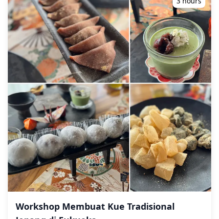
memiliki 2 anjing kecil di rumah. - Tur supermarket
3 hours
Sumo Selama periode turnamen, Fukuoka berubah
keindahan alam dengan pemandangan panorama 360
opsional tersedia dengan biaya JPY 2.000 per orang
menjadi kota sumo. Kandang sumo mendirikan basis
derajat Fukuoka Tower, garis pantai Itoshima yang
(silakan minta saat pemesanan).
pelatihan sementara di sekitar kota, dan adalah hal yang
menakjubkan yang menampilkan torii putih ikonik di
umum untuk melihat rikishi (pegulat) dengan yukata
Sakurai Futamigaura tempat matahari terbenam di
tradisional mereka berjalan-jalan di jalanan, makan di
antara bebatuan yang menikah, dan suasana spiritual
restoran lokal, atau menggunakan transportasi umum.
Dazaifu Tenmangū dengan 6.000 pohon plum dan
Kesempatan unik untuk bertemu pegulat di luar arena
bangunan kuil berwarna merah terang. Sesi fotografi
ini menambah pesona khusus pada pengalaman Kyushu
tersedia di mana saja di Fukuoka dan dapat dipesan
basho. 🍲 Budaya Kuliner Lokal Area Hakata di sekitar
hingga 3 hari sebelumnya. Kami akan mengatur
tempat tersebut terkenal dengan pemandangan
fotografer berbahasa Inggris/Jepang. File asli 100+ foto
makanannya yang luar biasa. Pengunjung dapat
dikirimkan dalam waktu seminggu, dan Anda dapat
menikmati Hakata ramen, mentaiko (telur ikan cod
memilih 10 foto favorit Anda untuk dikirim ulang.
pedas), dan motsu-nabe (hot pot jeroan), serta chanko-
Koreksi dilakukan untuk membangkitkan suasana
nabe, rebusan hot pot yang lezat yang merupakan
tertentu, dan jika diinginkan, penyesuaian dapat
makanan pokok pegulat sumo. ◆ Catatan Penting ⚠️
dilakukan pada suasana hati dan warna. Biarkan kami
Halaman ini hanya untuk informasi acara. Untuk
mengabadikan momen spesial Anda dalam lanskap
pertanyaan tentang turnamen, jangan ragu untuk
Fukuoka yang beragam, mulai dari kecanggihan
menghubungi kami secara langsung. ⚠️ Arena bisa
perkotaan hingga ketenangan pesisir melalui layanan
menjadi sangat ramai selama turnamen, terutama pada
fotografi kami! ◆ Informasi penting: ・Jika Anda
akhir pekan dan hari-hari terakhir. Rencanakan
terlambat tiba untuk waktu pertemuan yang
kunjungan Anda jauh-jauh hari. ⚠️ Aturan fotografi
dijadwalkan, durasi pemotretan dan jumlah foto yang
Workshop Membuat Kue Tradisional
mungkin berlaku di dalam arena. Harap ikuti panduan
dikirimkan dapat dikurangi. ・Jika hujan diperkirakan
tempat mengenai kamera dan perangkat perekam. ⚠️