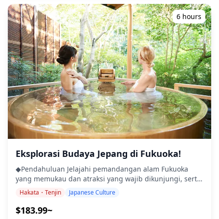
dikaitkan dengan Tenjin, dewa pendidikan Shinto, dan
berfungsi sebagai parit untuk Kastil Fukuoka. Saat ini,
populer di kalangan pelajar. Kota kedua, Yanagawa,
taman ini dicintai oleh penduduk setempat sebagai
6 hours
adalah kota kecil dengan sistem penyediaan air yang
oasis di pusat kota tempat banyak burung air dan kura-
sangat unik untuk pengendalian banjir, irigasi, dan
kura tinggal. ・Hakata Hyakunenkura (30 menit) Pabrik
berbagai mekanisme berdasarkan kearifan leluhur kita
bir berusia 140 tahun satu-satunya di Hakata
yang masih hidup. Di sana Anda dapat melihat warisan
menawarkan sake yang unik, segar, dan fruity, termasuk
era feodal yang masih hidup, dengan jalur air
stroberi dan mencicipi sake "baru" eksklusif. ・Stasiun
terkemuka di dunia yang selaras dengan kanal yang
Hakata Titik akhir tur ini. ◆Info Tambahan ・Ini adalah
membentang ke pusat kota seluas 2 km persegi hingga
tur/aktivitas pribadi. Hanya grup Anda yang akan
perpanjangan 60 km. Itulah mengapa kota ini memiliki
berpartisipasi ・Wisatawan harus memiliki tingkat
nama lain "Venesia di Jepang". Serahkan pada jalan air
kebugaran fisik sedang ![]
parit, silakan nikmati perjalanan perahu dengan lagu
(https://assets.hldycdn.com/experiences/d3ae06_b80126851
Funauta yang dinyanyikan oleh seorang tukang perahu,
![]
sambil melihat pemandangan indah setiap musim.
(https://assets.hldycdn.com/experiences/d3ae06_206b4b0a
◆Termasuk ・Pemandu ・Tiket Kereta ・Tiket Pesiar
![]
Sungai Yanagawa ・Umegae-mochi (kue beras dengan
(https://assets.hldycdn.com/experiences/d3ae06_9a25e7fe53
Eksplorasi Budaya Jepang di Fukuoka!
pasta kacang manis di dalamnya) ◆Tidak Termasuk ・
◆Pendahuluan Jelajahi pemandangan alam Fukuoka
Minuman Beralkohol ・Transportasi Pribadi ・Makan
yang memukau dan atraksi yang wajib dikunjungi, serta
Siang ◆Jadwal Perjalanan ・Dazaifu Temmangu (1 jam)
nikmati berbagai pengalaman budaya Jepang di
Di antara ratusan Kuil Tenmangu di seluruh Jepang,
Hakata・Tenjin
Japanese Culture
sepanjang jalan. Staf bilingual kami, yang sangat
Dazaifu (大宰府天満宮, Dazaifu Tenmangū) adalah yang
mengenal daerah ini, akan memandu Anda melalui
$183.99~
paling penting bersama dengan Kitano Tenmangu di
pesona Fukuoka, sehingga Anda dapat bersantai dan