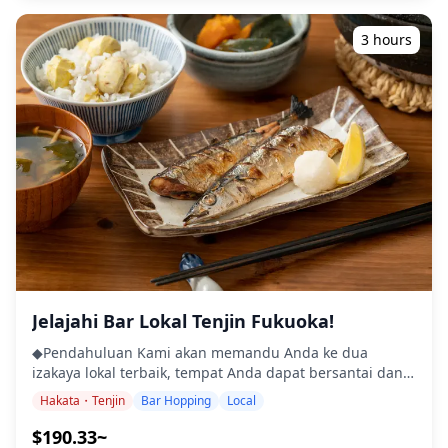
1976), Anda akan memiliki kesempatan untuk menikmati
air terkemuka di dunia yang selaras dengan kanal yang
harta lokal ini. Ramen ala Hakata dicirikan oleh kaldu
membentang ke pusat kota seluas 2km persegi hingga
3 hours
tulang babi yang kaya dan lembut, mie lurus tipis, dan
perpanjangan 60km. Itulah mengapa kota ini memiliki
topping sederhana, menjadikannya hidangan regional
nama lain "Venesia di Jepang" Serahkan pada jalan air
yang digemari. ・Toko Daun Teh Mitsuyasu Seikaen (1
parit, silakan nikmati perjalanan perahu dengan
jam) Teh dan Camilan Jepang di Mitsuya Seikaen Chaho:
Funauta (lagu tukang perahu) yang dinyanyikan oleh
Akhiri perjalanan Anda dengan selingan tenang di
seorang tukang perahu, melihat pemandangan indah
Mitsuya Seikaen Chaho, kedai teh terkenal yang
setiap musim. ◆Termasuk ・Makan Siang Nasi Belut
didirikan lebih dari 300 tahun yang lalu. Coba hon
Panggang. Makan siang bayi tidak termasuk. ・Biaya
gyokuro, teh terkenal dari Fukuoka dengan rasa yang
pemandu berbahasa Inggris yang efisien ・Ongkos
kaya seperti espresso. ◆Info Tambahan ・Tidak dapat
pelayaran sungai ・Tiket kereta api pulang pergi Tenjin-
diakses kursi roda ・Ini adalah tur/aktivitas pribadi.
Yanagawa ◆Tidak Termasuk ・Transportasi pribadi ・
Hanya grup Anda yang akan berpartisipasi ![]
Minuman ◆Jadwal perjalanan ・Temui Pemandu di
(https://assets.hldycdn.com/experiences/d3ae06_b80126851
Stasiun Nishitetsu Fukuoka, dan naik Kereta Nishitetsu
![]
ke Yanagawa (Pulang-pergi) ・Gerbang Air Parit Kastil
(https://assets.hldycdn.com/experiences/d3ae06_c71f17067
Yanagawa (3 jam) Nikmati pelayaran perahu
Jelajahi Bar Lokal Tenjin Fukuoka!
![]
"donkobune", dan nikmati makan siang belut panggang
(https://assets.hldycdn.com/experiences/d3ae06_162d263fd
◆Pendahuluan Kami akan memandu Anda ke dua
lezat yang terkenal di daerah Yanagawa ini. Pemandu
izakaya lokal terbaik, tempat Anda dapat bersantai dan
berbahasa Inggris profesional akan menemani Anda
menikmati hidangan serta minuman lokal. Dengan
untuk semua rencana perjalanan. ◆Info Tambahan ・
Hakata・Tenjin
Bar Hopping
Local
pemandu yang ramah, Anda akan merasa nyaman
Tidak dapat diakses kursi roda ・Bayi harus duduk di
bahkan di tempat-tempat yang mungkin tidak
$190.33~
pangkuan ・Tur/aktivitas ini akan menampung maksimal