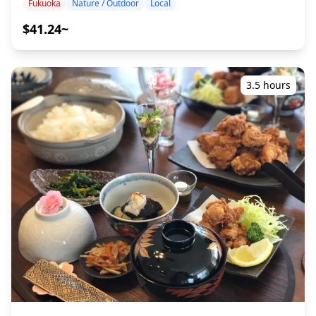
perjalanan Anda. (40 menit • Gratis) ◆Info Tambahan ・
Fukuoka
Nature / Outdoor
Local
nelayan tua masih tersisa. Dahulu, pulau ini memainkan
yang terkenal. Pengunjung juga dapat menikmati
Tidak tersedia kursi roda ・Mereka yang memiliki
peran penting sebagai titik kunci untuk perdagangan
$41.24~
pemandangan unik seperti topeng Otafuku terbesar di
kondisi jantung atau masalah kesehatan serius lainnya
maritim. Banyak ritual yang diadakan di Kuil Shikaumi,
Jepang dan sumur yang diyakini mengabulkan doa
tidak dapat berpartisipasi
yang telah memainkan peran penting dalam budaya
untuk awet muda. ■Toko Boneka Hakata Shogetsudo
dan sejarah pulau ini, bahkan jarang ditemukan di
Boneka Hakata adalah salah satu seni dan kerajinan
Jepang. Dalam beberapa tahun terakhir, tempat ini telah
Jepang yang paling indah dan terkenal. Di Shogetsudo,
3.5 hours
menjadi tempat bersepeda yang dicintai oleh para
toko Boneka Hakata yang terkenal, Anda akan memiliki
pesepeda lokal Fukuoka karena memungkinkan Anda
kesempatan untuk merasakan Melukis Boneka Hakata.
untuk berkeliling di sepanjang garis pantai. Dalam tur
Temukan asal-usul dan sejarah boneka ikonik ini dan
ini, Anda akan ditemani oleh seorang pemandu yang
nikmati mendekorasinya sendiri dalam sesi langsung
akan memperkenalkan Anda pada pandangan Jepang
selama satu jam. ■Titik akhir: Kawabata Shopping
tentang alam serta gaya hidup dan tradisi kota nelayan
Arcade ◆Informasi Tambahan ・Tidak dapat diakses
sambil menikmati pemandangan alam yang spektakuler.
kursi roda ・Tidak disarankan untuk wanita hamil ・
◆Termasuk ・Penggunaan sepeda ・Air botolan ・
Harap tiba di titik pertemuan 10 menit sebelum waktu
Makanan ringan ・Pemandu ◆Tidak Termasuk ・
yang dijadwalkan. ・Bayi hingga usia 5 tahun dapat
Pengeluaran pribadi lainnya ◆Jadwal Perjalanan ・
bergabung secara gratis. ![]
Shikashima Cycle (20 menit) Ini adalah titik awal untuk
(https://assets.hldycdn.com/experiences/022047_1a45223a8
tur. Ini adalah basis untuk bersepeda di Shikanoshima.
![]
Anda dapat menyewa berbagai jenis sepeda. Mulai
(https://assets.hldycdn.com/experiences/022047_44d28636
bersepeda setelah menerima kuliah dasar dari
![]
pemandu. ・Pulau Shikanoshima (10 menit) Kunjungi
(https://assets.hldycdn.com/experiences/022047_010408326
desa-desa nelayan kecil dan rasakan sejarah pulau serta