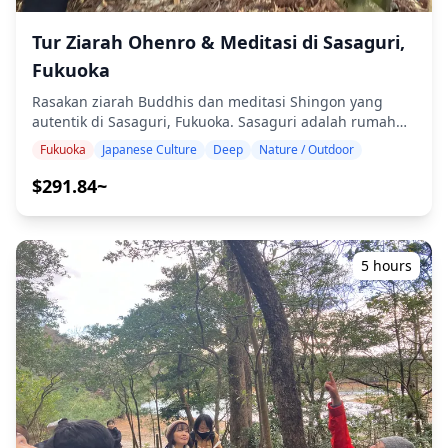
atau penyakit selama tur ■Tidak termasuk: ・Jika Anda
ingin melakukan pemotretan di luar pusat kota Fukuoka
Tur Ziarah Ohenro & Meditasi di Sasaguri,
atau di beberapa lokasi, biaya transportasi tambahan
Fukuoka
atau biaya masuk ke tempat-tempat wisata mungkin
berlaku. ・Biaya transportasi umum ・Biaya masuk ・
Rasakan ziarah Buddhis dan meditasi Shingon yang
Biaya pengembangan film dan konversi data ◆Ikhtisar
autentik di Sasaguri, Fukuoka. Sasaguri adalah rumah
Tur ■Lokasi ・Di mana saja di Fukuoka *Harap
bagi "Ziarah 88 Kuil Sasaguri Shikoku," salah satu dari
Fukuoka
Japanese Culture
Deep
Nature / Outdoor
perhatikan bahwa biaya lokasi yang jauh mungkin
tiga rute ziarah Shin-Shikoku utama di Jepang, yang
berlaku jika tempat yang Anda pilih jauh dari pusat kota
terletak hanya 20 menit dengan kereta dari Stasiun
$291.84~
Fukuoka. ■Waktu yang dibutuhkan 1 jam ■Titik
Hakata. Mengenakan perlengkapan Ohenro tradisional
pertemuan Titik pertemuan akan ditentukan
(jubah putih, topi suge, dan tongkat Kongo), Anda akan
berdasarkan lokasi pemotretan yang Anda pilih. Kami
berjalan di jalur ziarah kuno melalui pemandangan
akan memberi tahu Anda titik pertemuan melalui
pegunungan yang hijau, mengunjungi kuil-kuil suci,
5 hours
obrolan grup Whatsapp, jadi harap tetap berhubungan!
dan merasakan pengalaman membaca sutra. Tur
diakhiri dengan sesi meditasi Shingon autentik di Kuil
Henshoin, situs suci ke-62, di mana Anda akan belajar
teknik meditasi yang benar. **Termasuk:** - Pinjaman
gratis perlengkapan Ohenro (tongkat Kongo, jubah
putih, dan topi suge) - Tur dipandu oleh biksu Buddha -
Pengalaman ziarah mengunjungi kuil-kuil di sepanjang
rute 88 Kuil Sasaguri - Pengalaman membaca sutra di
kuil Shinto - Sesi meditasi Shingon di Kuil Henshoin -