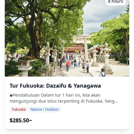
8 hours
![]
![]
Hakata dengan pemandu agar Anda tidak tersesat ・
(https://assets.hldycdn.com/experiences/2e8e17_64b97a607
(https://assets.hldycdn.com/experiences/2e8e17_8bf54a458
Kunjungi salah satu kuil tertua di Fukuoka—Kuil Kushida
![]
![]
・Nikmati layanan personal dari tur pribadi hanya untuk
(https://assets.hldycdn.com/experiences/2e8e17_c39a7354a
(https://assets.hldycdn.com/experiences/2e8e17_c447d0003
grup Anda ・Pelajari wawasan menarik tentang sejarah
![]
dan budaya Hakata ◆Termasuk ・Semua Biaya dan Pajak
(https://assets.hldycdn.com/experiences/2e8e17_8aa63f09e
・Pemandu ・Tiket Kereta Api ・Penjemputan Hotel ・
![]
Mencicipi Sake ◆Tidak Termasuk ・Makanan & Minuman
(https://assets.hldycdn.com/experiences/d3ae06_c71f17067
・Pengantaran Hotel ◆Jadwal Perjalanan ・Kuil Tochoji
![]
(40 menit) Pagoda berwarna merah terang yang
(https://assets.hldycdn.com/experiences/2e8e17_4319baf92
mencolok dan Buddha Agung yang menjulang tinggi
![]
adalah simbol Kuil Tochoji. ・Kuil Kushida (40 menit) Kuil
(https://assets.hldycdn.com/experiences/2e8e17_d351c2eec
Kushida, yang tertua di Fukuoka, disayangi karena dewa
kemakmuran dan umur panjangnya. Sorotan termasuk
mata air roh untuk umur panjang, batu pengangkat
Tur Fukuoka: Dazaifu & Yanagawa
"Chikaraishi", dan arak-arakan festival yang dipajang
◆Pendahuluan Dalam tur 1 hari ini, kita akan
sepanjang tahun. ・Hakatamachiya Furusatokan (40
mengunjungi dua situs terpenting di Fukuoka. Yang
menit) Rasakan kehidupan Hakata abad ke-19 hingga ke-
pertama, Dazaifu, adalah tempat yang sangat populer di
20, coba kerajinan tradisional seperti Boneka Hakata,
Fukuoka
Nature / Outdoor
kalangan wisatawan domestik dan mancanegara.
dan berbelanja suvenir lokal dan barang-barang
Dazaifu Tenmangu didedikasikan untuk arwah Sugawara
$285.50~
festival. ・Jalan Perbelanjaan Kawabatadori (45 menit) ・
Michizane, seorang sarjana dan politisi dari Periode
Lewati Canal City Hakata ・Taman Ohori (45 menit)
Heian. Karena pengetahuannya yang luas, Michizane
Taman Ohori adalah taman bersejarah yang awalnya