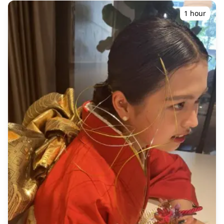
di Hakata dan dapat dipesan hingga 3 hari sebelumnya.
Kami akan mengatur fotografer yang berbahasa
1 hour
Inggris/Mandarin/Korea. File asli 100+ foto akan
dikirimkan dalam waktu seminggu, dan Anda dapat
memilih 10 foto favorit Anda untuk dikirimkan ulang.
Koreksi dilakukan untuk membangkitkan suasana
tertentu, dan jika diinginkan, penyesuaian dapat
dilakukan pada suasana hati dan warna. Biarkan kami
mengabadikan momen spesial Anda di Hakata melalui
layanan fotografi kami! ◆ Informasi penting: ・Jika Anda
terlambat tiba untuk waktu pertemuan yang
dijadwalkan, durasi pemotretan dan jumlah foto yang
dikirimkan dapat dikurangi. ・Jika hujan diperkirakan
akan turun di lokasi pemotretan 3 hari sebelum tanggal
yang dijadwalkan atau jika tiba-tiba hujan pada hari
pemotretan, tiga opsi tersedia: (1) menjadwal ulang
tanggal dan waktu, (2) mengubah lokasi, atau (3)
membatalkan pemotretan. ![]
(https://assets.hldycdn.com/experiences/d3ae06_9cbeb787
![]
(https://assets.hldycdn.com/experiences/d3ae06_bbc2fb8ab
![]
(https://assets.hldycdn.com/experiences/d3ae06_9d4da342