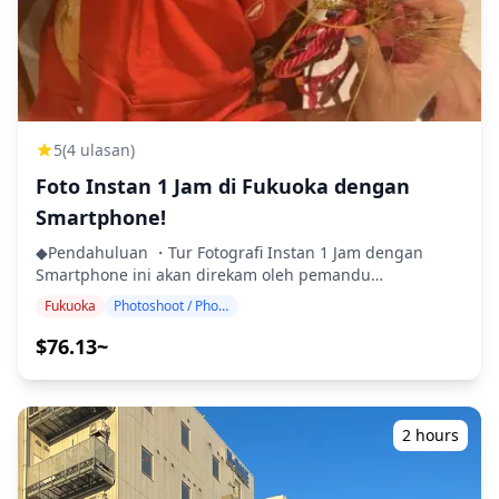
![]
(https://assets.hldycdn.com/experiences/d3ae06_72d11a3c8
![]
(https://assets.hldycdn.com/experiences/d3ae06_a972e8691
![]
(https://assets.hldycdn.com/experiences/d3ae06_31a9272a6
![]
5
(4 ulasan)
(https://assets.hldycdn.com/experiences/d3ae06_61cffb5f3
Foto Instan 1 Jam di Fukuoka dengan
![]
Smartphone!
(https://assets.hldycdn.com/experiences/d3ae06_a9001c791
**Yang Termasuk** ・Sesi foto 1 jam ・Data foto (100+
◆Pendahuluan ・Tur Fotografi Instan 1 Jam dengan
file asli) ・Koreksi warna hingga 10 foto sesuai
Smartphone ini akan direkam oleh pemandu
permintaan Harap dicatat: Pengeditan tidak termasuk
menggunakan smartphone atau kamera digital Anda. 💙
retouching atau mengubah bentuk tubuh, fitur wajah,
Fukuoka
Photoshoot / Photo tour
◆Direkomendasikan Untuk: ・Mereka yang
latar belakang, atau menghapus objek. **Yang Tidak
menginginkan foto natural seperti yang diambil oleh
$76.13~
Termasuk** ・Biaya masuk atau reservasi tiket untuk
teman ・Mereka yang menginginkan foto dikirim pada
fasilitas berbayar (Biaya masuk fotografer, jika ada,
hari yang sama ・Mereka yang ingin segera
ditanggung oleh pelanggan.) ・Biaya transportasi ke
memposting foto di media sosial ◆Waktu Pemotretan: 1
lokasi pemotretan untuk pelanggan ・Jika pelanggan
jam. Pilih slot waktu yang sesuai dengan jadwal
2 hours
ingin memotret di beberapa lokasi, biaya transportasi
perjalanan Anda! ◆Pemandu: Bahasa Inggris, Mandarin,
fotografer saat berpindah antar lokasi dalam waktu yang
Korea, dll. Beri tahu kami bahasa pilihan Anda, dan kami
dipesan akan ditanggung oleh pelanggan. ・Biaya
akan mengatur pemandu yang berbicara bahasa