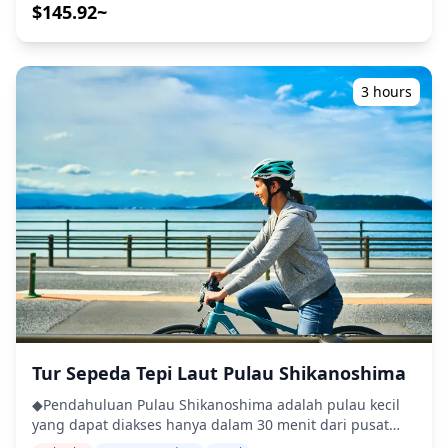
Kuil Tochoji, Kuil Kushida, dan Toko Boneka Hakata
$145.92~
dengan motif kelinci lucu untuk tahun 2023, Tahun
Shogetsudo, mengakhiri tur di Kawabata Shopping
Kelinci. Tarik omikuji (ramalan) untuk menjelajahi masa
Arcade. ◆Termasuk ・Pemandu ・Biaya masuk ・Biaya
depan Anda dan dapatkan pengalaman yang tak
transportasi umum ◆Jadwal perjalanan ■Titik
terlupakan di kuil Jepang. (30 menit • Gratis) ・Restoran
pertemuan: Stasiun Hakata Pemandu Anda akan
Shabu-Shabu Jepang di Nakagawa Nikmati shabu-
3 hours
menunggu Anda di stasiun Hakata ■Kuil Shofuku-ji
shabu, hotpot populer di mana Anda mencelupkan
Didirikan pada tahun 1195 oleh pendeta Eisai, Kuil
irisan tipis daging, tahu, dan sayuran ke dalam kaldu
Shofuku-ji menandai pengenalan sekte Rinzai dari Zen
panas, lalu dipadukan dengan ponzu atau saus wijen.
Buddhisme dari Cina ke Jepang. Meskipun pengunjung
Hidangan klasik Jepang ini sekarang menjadi favorit di
tidak dapat memasuki bangunan kuil, mereka
kalangan wisatawan juga. Harap dicatat bahwa ini
dipersilakan untuk menjelajahi halaman Shofuku-ji yang
adalah makan sepuasnya, tetapi jadwal dapat bervariasi.
tenang, menikmati pemandangan arsitektur bersejarah
(1 jam • Gratis) ・Pemandian Air Panas Nakagawa | Air
kuil dari luar. ■Kuil Tochoji Salah satu kuil Buddha tertua
Panas Alami di Nakagawa Rasakan relaksasi berendam
yang masih ada di Jepang, adalah daya tarik utama di
di pemandian air panas alami Nakagawa, yang dialiri air
Kota Fukuoka. Didirikan pada tahun 806 oleh biksu yang
jernih dari Pegunungan Seihō. Nikmati pemandangan
dihormati Kobo-Daishi Kukai, kadang-kadang disebut
musiman, dari dedaunan yang berdesir hingga aroma
"Kuil Tocho-mitsuji." Setelah perjalanannya ke Dinasti
alam, saat Anda bersantai di lingkungan yang tenang. (1
Tang Cina untuk pelatihan spiritual yang ketat, Kobo-
jam 30 menit • Gratis) ・Stasiun Hakata | Mencicipi Sake
Daishi kembali ke Hakata, tempat ia berdoa untuk
Jepang terkenal dengan sake-nya, dan Anda dapat
Tur Sepeda Tepi Laut Pulau Shikanoshima
penyebaran dan kehadiran abadi Buddhisme Esoterik
menikmati pengalaman mencicipi sake di Hakata. Cicipi
◆Pendahuluan Pulau Shikanoshima adalah pulau kecil
Shingon di Jepang. ■Kuil Kushida Kuil bersejarah ini,
sake dan shochu premium dalam suasana yang nyaman,
yang dapat diakses hanya dalam 30 menit dari pusat
salah satu yang tertua di Fukuoka, terkenal karena
cocok untuk menambahkan sentuhan budaya pada
Fukuoka. Pemandangan kota dan gaya hidup desa
menjadi tuan rumah Festival Hakata Gion Yamakasa