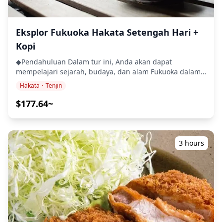
Referensi paling awal muncul dalam catatan sejarah
tertua Jepang, Kojiki dan Nihon Shoki, yang
menggambarkan pertandingan gulat di antara para
Eksplor Fukuoka Hakata Setengah Hari +
dewa. Selama periode Nara dan Heian, sumo dilakukan
di istana kekaisaran sebagai ritual seremonial. Olahraga
Kopi
ini berevolusi menjadi hiburan populer selama periode
◆Pendahuluan Dalam tur ini, Anda akan dapat
Edo (1603 hingga 1868), ketika banyak tradisi yang dapat
mempelajari sejarah, budaya, dan alam Fukuoka dalam
dikenali saat ini, termasuk pemurnian dengan
setengah hari. Untuk transportasi, kita akan
melempar garam, kostum tradisional wasit, dan upacara
Hakata・Tenjin
menggunakan transportasi umum seperti kereta bawah
masuk ring yang rumit, ditetapkan. Turnamen Kyushu
tanah dan bus. Anda dapat merasakan kebiasaan warga
$177.64~
diangkat menjadi honbasho penuh (turnamen resmi)
Jepang sehari-hari. Tur ini termasuk pemandu
pada tahun 1957, menjadikannya tambahan terbaru
berbahasa Inggris profesional yang tinggal di Fukuoka
dalam kalender sumo tahunan. Sejak tahun 1981,
dan berbicara tentang sejarah dan budaya di Jepang.
turnamen ini telah diadakan di Fukuoka Kokusai Center,
◆Termasuk ・Biaya Pemandu ・Biaya Transportasi
3 hours
yang telah menjadi rumah tercinta bagi sumo bulan
Umum ・Biaya masuk Menara Fukuoka ◆Tidak Termasuk
November. Selama beberapa dekade, Kyushu basho
・Makan Siang ◆Jadwal Perjalanan ・Taman Ohori (30
telah menyaksikan banyak momen yang tak terlupakan,
menit) Taman Ohori dibangun dengan memanfaatkan
termasuk pertandingan-pertandingan penting yang
parit luar Kastil Fukuoka. Di Taman Maizuru, bunga-
membantu memicu ledakan sumo di seluruh negeri. ◆
bunga musim bermekaran penuh. Area tempat kedua
Jadwal Turnamen 📅 Tanggal: Diadakan setiap tahun
taman ini berdampingan adalah oasis air dan tanaman
pada bulan November, biasanya dimulai pada hari
hijau Fukuoka. ・Sisa-sisa Kastil Fukuoka (45 menit)
Minggu kedua bulan itu dan berlangsung selama 15
Kuroda Nagamasa, penguasa pertama provinsi Fukuoka,