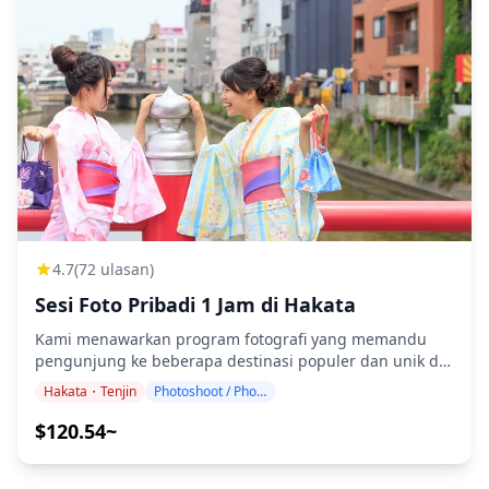
4.7
(72 ulasan)
Sesi Foto Pribadi 1 Jam di Hakata
Kami menawarkan program fotografi yang memandu
pengunjung ke beberapa destinasi populer dan unik di
Hakata. Dipandu oleh fotografer berkualifikasi tinggi,
Hakata・Tenjin
Photoshoot / Photo tour
program kami menyesuaikan jadwal perjalanan Anda,
menangkap komposisi alami, dan mengidentifikasi
$120.54~
tempat foto yang ideal. (Mohon bagikan lokasi pilihan
Anda dengan kami!) Sesi fotografi tersedia di mana saja