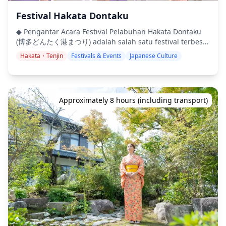
Anda juga akan belajar membuat puding matcha yang
creamy dan lezat. Setelah menguasai prosesnya, mudah
Festival Hakata Dontaku
untuk membuat ulang resepnya di rumah, bahkan
◆ Pengantar Acara Festival Pelabuhan Hakata Dontaku
mungkin menggunakan matcha dari Jepang. Terakhir,
(博多どんたく港まつり) adalah salah satu festival terbesar
tuan rumah akan mengajarkan cara membuat daifuku,
dan paling dicintai di Jepang, yang diadakan setiap
kue mochi Jepang terkenal yang diisi dengan anko
Hakata・Tenjin
Festivals & Events
Japanese Culture
tahun pada tanggal 3 dan 4 Mei selama Pekan Emas di
(pasta kacang merah). Kemudian Anda akan menikmati
jantung Kota Fukuoka. Biasanya menarik sekitar dua juta
aneka kue yang masih segar dan hangat, disandingkan
pengunjung setiap tahun, perayaan spektakuler ini
dengan secangkir teh hijau panas atau kopi, sambil
mengubah jalan-jalan Hakata dan Tenjin menjadi
mengetahui lebih banyak tentang budaya dan masakan
Approximately 8 hours (including transport)
panggung yang hidup dengan parade, pertunjukan tari,
Jepang dari tuan rumah yang ramah. ![]
dan prosesi tradisional. Sebagai simbol semangat pesta
(https://assets.hldycdn.com/ee1f2fca-eea4-48a2-971e-
dan warisan budaya yang kaya di Fukuoka, Hakata
840592f68e70.webp) ![]
Dontaku adalah pengalaman yang wajib dilihat bagi
(https://assets.hldycdn.com/f4fe1042-f4e1-4697-8a65-
siapa pun yang mengunjungi Kyushu selama musim
f0ac6be197fe.jpeg) ![]
semi. ◆ Latar Belakang Sejarah Akar Hakata Dontaku
(https://assets.hldycdn.com/6fa1a355-4e1b-471d-96f4-
dapat ditelusuri kembali sekitar 840 tahun ke tahun
67117c715859.jpeg) ![]
1179, ketika ritual rakyat tradisional yang dikenal
(https://assets.hldycdn.com/9198dee6-6a2d-4c34-b840-
sebagai “Hakata Matsubayashi” dikatakan telah dimulai.
32a8e7aa2733.jpeg) ![]
Awalnya merupakan prosesi ucapan Tahun Baru di
(https://assets.hldycdn.com/be859567-1778-4300-83c6-
mana para pemain yang berpakaian seperti Tiga Dewa
6c42cc389e90.webp) ![]
Keberuntungan (Fukujin, Ebisu, dan Daikoku)
(https://assets.hldycdn.com/ab17bb8f-9d9b-4586-b577-
mengunjungi penguasa lokal, kuil, dan rumah tangga
b23483b92f88.webp) ![]