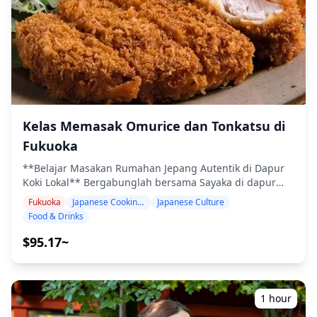
hari berturut-turut 📍 Tempat: Fukuoka Kokusai Center
mulai membangun kastil Fukuoka pada tahun 1601 dan
(Pusat Internasional Fukuoka), Chikkohonmachi, Distrik
membutuhkan waktu 7 tahun untuk menyelesaikannya.
Hakata, Kota Fukuoka ◆ Jadwal Harian Hari dimulai pada
Kastil itu bertipe dataran rendah dan memiliki sekitar 50
pagi hari dengan pertandingan dari pegulat peringkat
menara observasi dengan berbagai ukuran.
bawah di divisi bawah (jonokuchi, jonidan, sandanme,
Diantaranya, Tamon-yagura (ditetapkan sebagai properti
dan makushita). Pertandingan juryo (divisi tertinggi
budaya penting), Shiomi-yagura, Otemon, Kinen-yagura,
kedua) berlangsung pada tengah sore, diikuti oleh
Najima-mon dilestarikan hingga saat ini. Reruntuhan
pertandingan makuuchi (divisi teratas) yang sangat
kastil ditetapkan sebagai situs bersejarah nasional dan
dinantikan pada larut sore. Pertandingan terakhir hari
Kelas Memasak Omurice dan Tonkatsu di
juga disebut "Maizuru-jo (kastil)". ・Menara Fukuoka (30
itu, yang dikenal sebagai musubi no ichiban, biasanya
menit) Menara setinggi 234 meter di atas permukaan
berakhir sekitar pukul 18:00. Hari terakhir turnamen,
Fukuoka
laut ini adalah menara pantai tertinggi di Jepang.
yang disebut senshuraku, adalah kesimpulan klimaks di
Bangunan simbol pusat sub-barat Fukuoka ini, yang
**Belajar Masakan Rumahan Jepang Autentik di Dapur
mana juara turnamen (yusho) diputuskan dan
ditutupi oleh sebanyak 8000 setengah cermin dan
Koki Lokal** Bergabunglah bersama Sayaka di dapur
dianugerahi Piala Kaisar yang bergengsi bersama
menawarkan penampilan yang tajam dengan struktur
rumahnya yang nyaman di Fukuoka untuk pengalaman
dengan berbagai hadiah dan trofi lainnya. ◆ Tempat:
Fukuoka
Japanese Cooking Class
Japanese Culture
segitiganya, dikenal dengan nama Mirror Sail.
memasak langsung yang tak terlupakan. Dalam kelas 3
Fukuoka Kokusai Center 📍 Lokasi: 2-2 Chikkohonmachi,
Food & Drinks
Pemandangan panorama kota Fukuoka dari ruang
jam ini, Anda akan belajar membuat dua hidangan khas
Distrik Hakata, Kota Fukuoka, Prefektur Fukuoka 🚃
observasi di lantai 5 setinggi 123 meter sangat fantastis.
Jepang yang sangat digemari: omurice (nasi goreng
$95.17~
Akses: Sekitar 10 hingga 15 menit dengan bus dari
Kamar ini dilengkapi dengan teleskop termodern. ◆Info
berbumbu yang dibungkus omelet bergaya Jepang
Stasiun JR Hakata; beberapa jalur bus berhenti di dekat
Tambahan ・Tur/aktivitas ini akan menampung
tradisional) dan tonkatsu (potongan daging babi goreng
“Kokusai Center Sunpalace-mae” Fukuoka Kokusai Center
maksimal 5 wisatawan ・Titik pertemuan berada di
tepung yang renyah). Dengan pengalaman mengajar
dibuka pada tahun 1981 sebagai bagian dari kompleks
lantai dasar Pintu Keluar 3, Stasiun Taman Ohori (Kereta
selama 12 tahun, Sayaka akan membimbing Anda di
1 hour
Fukuoka Convention Center. Aula utama memiliki desain
Bawah Tanah Kota Fukuoka Jalur Bandara) ![]
setiap langkah dengan kesabaran dan keahliannya.
tanpa pilar yang membentang lebih dari 5.000 meter