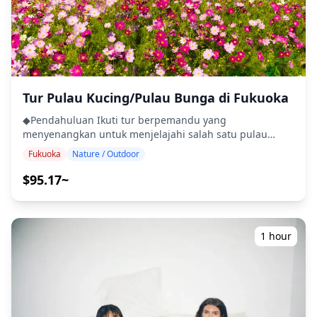
yang Anda terima dan area yang Anda inginkan saat
melakukan pemesanan. 🎈 Pemilihan Toko: Beri tahu
kami preferensi Anda untuk suasana atau makanan, dan
kami akan menyesuaikan pengalaman untuk Anda! 🍜
Pemandu lokal Anda, yang mengetahui dunia kuliner
Fukuoka, akan memilihkan tempat yang sempurna. 🩷 ・
Setelah pemesanan Anda dikonfirmasi, Anda akan
Tur Pulau Kucing/Pulau Bunga di Fukuoka
diundang ke obrolan grup LINE dengan pemandu yang
◆Pendahuluan Ikuti tur berpemandu yang
ditugaskan untuk memastikan komunikasi yang lancar
menyenangkan untuk menjelajahi salah satu pulau
selama sesi. Harap pastikan Anda telah menginstal
paling mempesona di Fukuoka, yang disesuaikan
aplikasi LINE sebelumnya. (Harap beri tahu kami jika
Fukuoka
Nature / Outdoor
dengan preferensi Anda. ◆Pulau Kucing Ainoshima
Anda mengalami masalah saat menggunakan LINE.) 🎈
Dijuluki "Surga Kucing," Ainoshima adalah desa nelayan
$95.17~
Makanan: Ini adalah tur di mana Anda akan makan
yang tenang di mana kucing lebih banyak daripada
bersama pemandu. ※Biaya makan untuk pelanggan dan
manusia. Kucing-kucing ramah ini berkeliaran dengan
pemandu ditanggung oleh pelanggan. Rata-rata biaya
bebas, menambah pesona pada suasana pulau yang
makan di kedai makanan adalah ¥2.000~¥3.000 per
damai. Pengunjung dapat menikmati jalan-jalan santai,
orang, dan sekitar ¥500 per minuman 🍶. Tinggalkan
1 hour
bertemu dengan kucing-kucing menggemaskan, dan
Fukuoka dengan kenangan lezat dan perut kenyang! 💜
mengabadikan foto-foto kenangan sambil
◆Termasuk ・Biaya Pemandu/Biaya Interpretasi ・
membenamkan diri dalam gaya hidup lokal. ■Pulau
Asuransi Perjalanan Luar Negeri (untuk perawatan
Bunga Nokonoshima Bagi para penggemar alam, pulau
cedera atau penyakit selama tur) ◆Tidak Termasuk ・
Nokonoshima adalah surga. Terkenal dengan tampilan
Biaya Makan untuk Wisatawan dan Pemandu ・Biaya