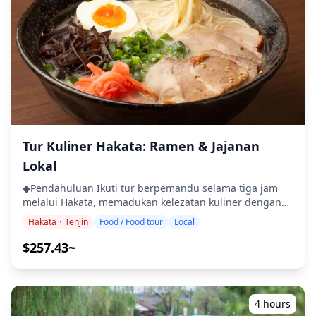
Hakata Ramen Cabang Nishijin Didirikan pada tahun
Tambahan ・Tidak dapat diakses kursi roda ・Tidak
1976, toko ramen ini memiliki 8 lokasi di Fukuoka.
disarankan untuk wisatawan dengan masalah
Meskipun biaya meningkat, mereka terus menawarkan
punggung ・Tidak disarankan untuk wanita hamil ・
ramen seharga $2, menyoroti hidangan ini sebagai
Tidak ada masalah jantung atau kondisi medis serius
hidangan yang dibuat untuk rakyat. Dicintai oleh
lainnya ・Sebagian besar wisatawan dapat
penduduk setempat, bukan hanya harganya, tetapi rasa
berpartisipasi ・Kami ingin mengetahui alergi makanan
yang menarik orang. 20 menit • Termasuk biaya masuk
atau persyaratan diet terlebih dahulu. Mohon tunjukkan
・Distrik Perbelanjaan Nishijin Seorang koki yang
pada persyaratan khusus pada saat pemesanan. ・
terlatih di Osaka menciptakan takoyaki unik yang
Tur/aktivitas ini akan menampung maksimal 8
menarik pelanggan dari seluruh Fukuoka. Gulungan
wisatawan ![]
telur khas mereka, diisi dengan mentaiko Fukuoka yang
Tur Kuliner Hakata: Ramen & Jajanan
(https://assets.hldycdn.com/experiences/d3ae06_9f7a1342e
terkenal, adalah suatu keharusan untuk dicoba.
![]
Lokal
Kepribadian ramah koki juga menambah daya tarik
(https://assets.hldycdn.com/experiences/d3ae06_b99328b83
restoran. 40 menit • Termasuk biaya masuk ・Distrik
◆Pendahuluan Ikuti tur berpemandu selama tiga jam
![]
Perbelanjaan Nishijin Benamkan diri Anda dalam
melalui Hakata, memadukan kelezatan kuliner dengan
(https://assets.hldycdn.com/experiences/d3ae06_2221c6cf0
budaya bar berdiri Jepang yang mendalam. Nikmati sesi
landmark budaya. Mulai di Stasiun Hakata dengan sate
![]
Hakata・Tenjin
Food / Food tour
Local
minum sepuasnya selama satu jam yang menampilkan
kulit ayam 72 jam yang terkenal di Hakata Guruguru
(https://assets.hldycdn.com/experiences/d3ae06_e0808827b
minuman Jepang berkualitas seperti sake, shochu, bir,
Torikawa. Kemudian, cicipi roti mentaiko unik di
$257.43~
![]
dan highball, bersama dengan taco yang lezat. 1 jam •
Mentaiko France Bakery, perpaduan cita rasa Jepang dan
(https://assets.hldycdn.com/experiences/d3ae06_27ea1d7cf
Termasuk biaya masuk ・Fujisaki-machi Toko makanan
Prancis. Kunjungi Kuil Kushida yang tenang, jantung
![]
ini, yang bertempat di rumah tradisional berusia 100
spiritual Hakata, dan nikmati ramen kaldu tulang babi
(https://assets.hldycdn.com/experiences/d3ae06_0137854f56
tahun, adalah favorit di kalangan penduduk setempat
lembut yang terkenal di Hakataya Ramen. Selesai di
4 hours
mulai dari siang hari. Cicipi sake lezat, terlibat dalam
Mitsuya Seikaen Chaho, kedai teh bersejarah berusia