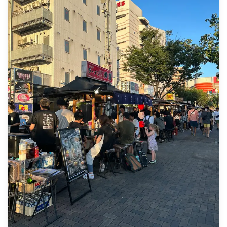
tambahan mungkin berlaku jika lokasi pemotretan yang
tersebut! (Jika jadwal Anda tidak sesuai, kami akan
diminta berada di daerah terpencil (Anda akan
mencoba mengatur opsi bahasa lain.) ◆Lokasi: Di mana
diberitahu terlebih dahulu jika ini berlaku.) ・
saja di Fukuoka! Beri tahu kami lokasi pilihan Anda saat
Pengeluaran pribadi lainnya **Catatan Penting
memesan agar sesuai dengan rencana perjalanan Anda!
Sebelum/Setelah Pemesanan** ・Setelah pemesanan
◆Info Penting: Jika Anda ingin mengambil foto di
Anda dikonfirmasi, Anda akan diundang ke grup chat
beberapa lokasi, Anda harus menggunakan transportasi
LINE dengan fotografer yang ditugaskan untuk
umum. Anda akan bertanggung jawab atas biaya
memastikan komunikasi yang lancar selama sesi.
transportasi, termasuk biaya pemandu, serta biaya
Pastikan Anda sudah menginstal aplikasi LINE
masuk ke lokasi mana pun. ◆Pengiriman Foto ・Foto
sebelumnya. (Mohon beri tahu kami jika Anda
akan diambil dengan smartphone/kamera digital
mengalami masalah dalam menggunakan LINE.) ・Jika
wisatawan pada hari pemotretan. ・Tidak ada
Anda ingin berfoto di resort, restoran, hotel, atau
retouching atau pengeditan kosmetik yang akan
fasilitas lain yang memerlukan izin sebelumnya,
dilakukan. Foto-foto tersebut akan menangkap momen
pastikan untuk mendapatkan izin pemotretan yang
alami Anda menjelajahi Jepang! ![]
diperlukan terlebih dahulu secara mandiri.
(https://assets.hldycdn.com/experiences/2e8e17_b090c0de
![]
(https://assets.hldycdn.com/experiences/2e8e17_3131425b
![]
(https://assets.hldycdn.com/experiences/2e8e17_334360531
![]
(https://assets.hldycdn.com/experiences/2e8e17_45279f2ee
![]