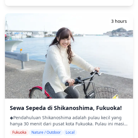
menggunakan bahasa Inggris. Cukup bawa uang tunai,
7 wisatawan ![]
dan kami akan mengurus semuanya. Nikmati
(https://assets.hldycdn.com/experiences/d3ae06_e014c2ce8
pengalaman lokal terbaik! ◆Termasuk ・Minuman
![]
beralkohol Kami akan memperkenalkan Anda pada
(https://assets.hldycdn.com/experiences/d3ae06_9eac12d15c
3 hours
minuman khas Fukuoka dan cara menikmatinya. ・
![]
Makan malam Nikmati hidangan yang sering dimakan
(https://assets.hldycdn.com/experiences/d3ae06_20690524
penduduk setempat. ◆Tidak Termasuk ・Biaya
tambahan untuk makanan dan minuman tidak
termasuk. ◆Jadwal perjalanan Tenjin kemungkinan
merupakan area tersibuk di Fukuoka, karena penduduk
setempat menghabiskan banyak waktu di Hakata.
Meskipun ada beberapa jebakan turis, yakinlah bahwa
tempat yang kami rekomendasikan aman. Kami akan
memperkenalkan Anda ke izakaya lokal tempat Anda
dapat menikmati ikan segar, hidangan sayuran, dan
minuman. ・Izakaya pertama adalah restoran "ikan",
yang menawarkan berbagai cara untuk menikmati ikan,
seperti sashimi, ikan bakar, dan ikan rebus. Sashimi
Sewa Sepeda di Shikanoshima, Fukuoka!
Jepang sangat segar dan populer di kalangan penduduk
◆Pendahuluan Shikanoshima adalah pulau kecil yang
setempat, jadi pastikan untuk menikmati cita rasa
hanya 30 menit dari pusat kota Fukuoka. Pulau ini masih
Jepang yang otentik. Selain hidangan ikan, Anda juga
mempertahankan suasana menawan dari desa nelayan
akan menikmati berbagai macam minuman beralkohol,
Fukuoka
Nature / Outdoor
Local
tua, yang dulunya merupakan pusat utama
dengan sake Jepang yang sangat direkomendasikan.