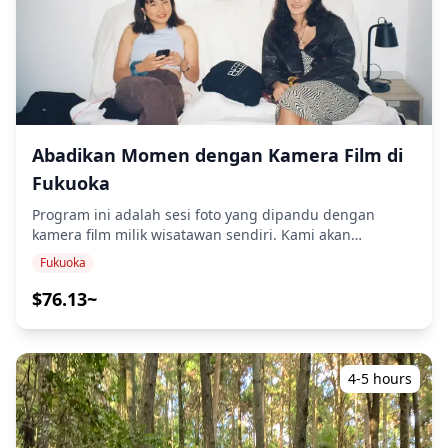
bunga musiman yang menakjubkan, pulau ini adalah
Transportasi Umum (untuk perjalanan antar lokasi)
surga bunga-bunga yang semarak dan tanaman hijau
◆Info Tambahan ・Waktu Pertemuan: Jam kerja dasar
yang subur. Mulai dari bunga sakura di musim semi
adalah dari pukul 18.00 hingga 20.00. Silakan pilih
hingga ladang kosmos di musim gugur, pemandangan
waktu dalam jam-jam ini berdasarkan rencana
berubah sepanjang tahun, menawarkan peluang tak
perjalanan Anda! ・Tempat Pertemuan: Lokasi akan
terbatas untuk foto-foto yang menakjubkan. Pilihlah
dikonfirmasi setelah reservasi dilakukan, berdasarkan
petualangan pulau Anda dan biarkan pemandu kami
pemilihan toko. ・Konfirmasi Diperlukan: Kedai makanan
yang berpengalaman memimpin jalan, memastikan
tersedia di mana saja di Fukuoka. Beri tahu kami lokasi
Abadikan Momen dengan Kamera Film di
pengalaman yang santai dan memperkaya yang
pilihan Anda sesuai dengan jadwal perjalanan Anda! ・
Fukuoka
disesuaikan dengan minat Anda. Baik Anda seorang
Jika Anda ingin mengunjungi beberapa lokasi,
pecinta kucing atau penggemar alam, Anda akan pulang
transportasi dengan transportasi umum akan
Program ini adalah sesi foto yang dipandu dengan
dengan kenangan tak terlupakan tentang permata
diperlukan. 🚃 Biaya tambahan mungkin berlaku untuk
kamera film milik wisatawan sendiri. Kami akan
tersembunyi Fukuoka. ◆Termasuk ・Pemandu ◆Tidak
transportasi. 🙏 ・Tergantung pada tingkat keramaian
mengambil foto Anda saat Anda menikmati perjalanan
Termasuk ・Transportasi pribadi ◆Jadwal perjalanan
Fukuoka
di setiap kedai makanan, waktu tunggu mungkin terjadi.
santai di sekitar Fukuoka. Lokasi pemotretan dapat di
■Titik pertemuan: Kami menawarkan penjemputan dari
・Jika terjadi angin kencang, salju, atau kondisi cuaca
mana saja di Fukuoka. Rekomendasi: 1) Canal City
$76.13~
hotel atau pelabuhan di Tenjin atau Hakata. Untuk
lainnya, kedai makanan dapat berhenti beroperasi. Jika
Hakata: Kompleks perbelanjaan dan hiburan yang
pelanggan di luar area penjemputan, kami akan
ini terjadi, kami akan pindah ke lokasi lain. Harap
dinamis dengan arsitektur warna-warni dan fitur air
mengatur penjemputan di stasiun kereta bawah tanah
dipahami bahwa operasi kedai makanan tidak dijamin.
yang sempurna untuk bidikan urban yang dinamis. 2)
terdekat. ◆Sorotan Pengalaman ■Pulau Ainoshima:
Kuil Kushida: Tangkap esensi Jepang tradisional dengan
4-5 hours
Menuju ke Terminal Feri Ainoshima dan naik perahu
arsitektur indah kuil dan lingkungan yang tenang. 3)
menuju Pulau Kucing Ainoshima. Rumah bagi sekitar 50
Tepi Sungai Nakasu: Area tepi sungai yang indah
kucing ramah, pulau ini menawarkan pengalaman yang
dengan pemandangan menawan, terutama memukau di
menawan dan unik. ■Pulau Nokonoshima: Bagi mereka