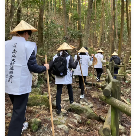
malam hari dengan lampu kota yang terpantul di air. 4)
yang menyukai bunga dan pemandangan alam yang
Taman Ohori: Taman yang damai dengan kolam besar,
menakjubkan, mulailah perjalanan Anda di Terminal Feri
ideal untuk menangkap lanskap yang tenang dan
Meinohama dan naik perahu ke Pulau Nokonoshima. ![]
keindahan alam. 5) Taman Maizuru: Taman bersejarah
(https://assets.hldycdn.com/experiences/022047_9f4674e0e9
dengan sisa-sisa Kastil Fukuoka, menawarkan
![]
perpaduan alam dan budaya untuk kesempatan foto
(https://assets.hldycdn.com/experiences/022047_01d511796
yang menakjubkan. ■Informasi penting: ・Pada hari
![]
pemotretan, kami akan mengambil gambar dengan
(https://assets.hldycdn.com/experiences/022047_ac310ce15
kamera film yang disediakan oleh wisatawan. (Harap
![]
siapkan kamera film Anda sendiri sebelumnya.) ・
(https://assets.hldycdn.com/experiences/2e8e17_81bebf164
Terlepas dari jumlah film, waktu pemotretan adalah satu
![]
jam. (Tergantung pada situasinya, mungkin tidak
(https://assets.hldycdn.com/experiences/d3ae06_85d72cb77
mungkin untuk mengambil semua gambar dalam batas
waktu.) ・Pengembangan film dan konversi data akan
dilakukan oleh wisatawan. ・Tidak ada pekerjaan koreksi
atau koreksi kosmetik yang akan dilakukan. ・Karena ini
adalah film, foto tidak dapat diperiksa segera setelah
pemotretan. Oleh karena itu, ada kemungkinan gambar
di luar fokus atau gambar yang terlalu gelap mungkin
disertakan. Harap mengerti ini. ■Termasuk: ・Pemandu
Fotografi yang berbicara bahasa Inggris, Mandarin, atau
Korea sesuai dengan preferensi bahasa Anda ・
Perawatan medis tanpa uang tunai jika terjadi cedera