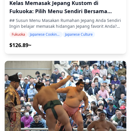
Kelas Memasak Jepang Kustom di
kehidupan desa nelayan. ・Kuil Shikaumi (30 menit)
Budaya unik Pulau Shikanoshima telah dipelihara
Fukuoka: Pilih Menu Sendiri Bersama
melalui ritual dan festival Kuil Shikaumi. Pemandu kami
Sayaka
dan pendeta Shinto akan memberi Anda gambaran
## Susun Menu Masakan Rumahan Jepang Anda Sendiri
umum. Anda juga akan mempelajari cara dasar
Ingin belajar memasak hidangan Jepang favorit Anda?
beribadah, yang umum di kuil-kuil lain. ・Pantai
Di kelas memasak yang sepenuhnya dapat disesuaikan
Fukuoka
Japanese Cooking Class
Japanese Culture
Katsuma (30 menit) Akan ada istirahat makan nasi kepal.
ini, Anda bisa memilih 4 hingga 5 hidangan dari
Pantai lokal dengan transparansi tinggi. Ini adalah titik
beragam resep masakan rumahan Jepang yang populer.
$126.89~
pandang di mana Anda dapat melihat Teluk Hakata dan
Mulai dari karaage yang renyah dan gyoza yang lembut
Laut Entrance. ・Pulau Shikanoshima (1 jam) Bersepeda
hingga udon buatan tangan dan bakpao kukus, menu
di sepanjang jalan lingkar dengan pemandu di depan.
sepenuhnya terserah Anda. Diselenggarakan di dapur
Anda dapat menikmati garis pantai. ◆Info Tambahan ・
rumah Sayaka yang nyaman di Fukuoka, kelas praktik
Tur/aktivitas ini akan diikuti oleh maksimal 6 wisatawan
langsung ini memungkinkan Anda menyelami seni
masakan rumahan Jepang. Dengan pengalaman
mengajar selama 12 tahun dan kepribadian yang
hangat dan ramah, Sayaka akan membimbing Anda di
setiap langkah, berbagi tips dan trik profesional yang
bisa Anda praktikkan di rumah. ![]
(https://assets.hldycdn.com/0770db4f-66ff-49ed-8e41-
a28bc1591e91.webp) ## Pilih 4 hingga 5 Hidangan dari
Menu - Bakpao kukus (nikuman) - Udon buatan tangan
dari awal - Katsu babi (tonkatsu) - Ayam goreng Jepang