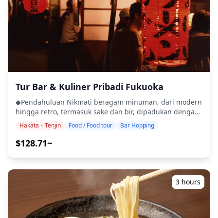
Dekat transportasi umum - Tidak disarankan untuk
empat tathagata dan empat bodhisattva, set makanan
wisatawan dengan masalah punggung - Tidak
ziarah Sasaguri juga memiliki mangkuk besar di tengah
disarankan untuk wisatawan hamil - Tidak cocok untuk
dengan delapan hidangan yang lebih kecil di sekitarnya.
wisatawan dengan masalah jantung serius atau kondisi
Hidangan ini terbuat dari bahan-bahan lokal musiman
medis lainnya - Sebagian besar wisatawan dapat
dan lembut di tubuh. ◆Termasuk ・Semua Biaya dan
berpartisipasi - Ini adalah tur/aktivitas pribadi - hanya
Pajak ・Makan Siang ・Kopi dan/atau Teh ◆Tidak
grup Anda yang berpartisipasi Temukan jantung
termasuk ・Transportasi ke Titik Pertemuan ◆Jadwal
spiritual Fukuoka dengan pengalaman ziarah dan
perjalanan ■Titik Pertemuan：Tempat Parkir
meditasi unik ini - tidak perlu pengetahuan Buddha
Tur Bar & Kuliner Pribadi Fukuoka
Wakasugiokunoin Lokasi ■Wakasugiokunoin Kota
sebelumnya!
Sasaguri terletak sekitar 30 menit dengan mobil atau 15
◆Pendahuluan Nikmati beragam minuman, dari modern
menit dengan kereta api dari Kota Fukuoka, pintu
hingga retro, termasuk sake dan bir, dipadukan dengan
gerbang perjalanan di Kyushu. Ini adalah rencana
hidangan lezat seperti ramen tonkotsu dan takoyaki.
terapi hutan setengah hari untuk menyembuhkan diri di
Hakata・Tenjin
Food / Food tour
Bar Hopping
Manjakan diri dengan taco lezat dan sesi minum
alam Sasaguri yang kaya. Pemandu bersertifikat akan
sepuasnya selama 1 jam, dan akhiri malam dengan sake
$128.71~
memimpin Anda di sepanjang jalan terapi hutan yang
dan mackerel goreng. Pesan tempat untuk malam
terawat dengan baik. Pemandu akan memandu Anda
spesial yang penuh eksplorasi dan persahabatan.
melalui terapi, tidak hanya berjalan, untuk
Bersulang untuk rahasia Nishijin! ◆Termasuk ・Makan
meningkatkan kesehatan dan manfaat rekreasi Anda,
Malam 4 tempat kuliner Fukuoka, 5 hidangan ・
3 hours
jadi nikmati waktu Anda di hutan sambil menggunakan
Minuman Beralkohol 2 minuman + minum sepuasnya
semua indra Anda. ■Sasaguri Setelah terapi, makan
selama 1 jam ◆Tidak Termasuk ・Barang-barang yang
siang yang sehat dan lezat akan disiapkan, yang unik
tidak termasuk di atas ◆Jadwal Perjalanan ・Hakataya
untuk Sasaguri dengan budaya ziarahnya. ◆Info