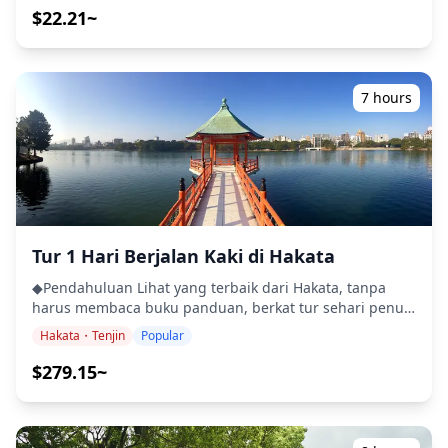
perdagangan maritim. Signifikansi budaya dan sejarah
$22.21~
(Sake adalah minuman tradisional Jepang yang lembut.
pulau ini ditampilkan melalui ritual unik Kuil Shiga, yang
Pastikan untuk mencobanya saat Anda berada di
jarang ditemukan bahkan di Jepang. Baru-baru ini,
Jepang!) *Urutan izakaya dapat berubah. （1 jam 30
Shikanoshima telah menjadi tempat bersepeda favorit di
menit） Setelah menikmati hidangan ikan, kita akan
kalangan pesepeda lokal Fukuoka, menawarkan rute
menuju ke perhentian kedua. ・Izakaya kedua
7 hours
pesisir yang indah. Seluruh pulau adalah bagian dari
mengkhususkan diri pada "yakitori" (sate ayam
Taman Nasional Genkai, memungkinkan pengunjung
panggang). Ada berbagai jenis yakitori, dan Anda dapat
untuk mengalami keindahan alam yang megah dan
memilih antara garam dan saus, menyesuaikannya
kehidupan tradisional desa nelayan. Jam Buka
dengan keinginan Anda. Anda akan dapat menikmati
Penyewaan Sepeda: 10:00 - 18:00 ◆Termasuk ・Sewa
yakitori dan berbagai minuman beralkohol, jadi jangan
Sepeda (Helm dan lampu tersedia untuk disewa gratis.)
lewatkan hidangan khas Fukuoka ini. *Urutan izakaya
◆Tidak Termasuk ・Pengeluaran pribadi lainnya ・Biaya
dapat berubah. （1 jam 30 menit） ◆Info Tambahan ・
transportasi ke pulau ◆Info Tambahan ・Peserta
Tur 1 Hari Berjalan Kaki di Hakata
Tidak dapat diakses kursi roda ・Tidak disarankan untuk
dengan kondisi jantung atau penyakit serius lainnya
individu dengan sakit punggung ・Tidak disarankan
◆Pendahuluan Lihat yang terbaik dari Hakata, tanpa
tidak diperbolehkan untuk bergabung. ・Tur ini tidak
untuk individu hamil ・Tidak cocok untuk mereka yang
harus membaca buku panduan, berkat tur sehari penuh
disarankan untuk wanita hamil. ・Tur ini tidak dapat
memiliki penyakit jantung atau kondisi medis serius
yang komprehensif ini dengan pemandu pribadi. Selain
diakses kursi roda. ![]
Hakata・Tenjin
Popular
lainnya ![]
menjelajahi kota dengan berjalan kaki, tur ini termasuk
(https://assets.hldycdn.com/experiences/2e8e17_0e5f6295c
(https://assets.hldycdn.com/experiences/d3ae06_bcd5fa29
tiket kereta api untuk membantu Anda menjelajahi area
$279.15~
![]
![]
yang lebih luas dengan lebih cepat. Selama perjalanan,
(https://assets.hldycdn.com/experiences/2e8e17_6ff31a8b2
(https://assets.hldycdn.com/experiences/d3ae06_33b7d8c64
lihat kuil-kuil indah—seperti Kuil Tochoji—serta Jalan
![]
![]
Perbelanjaan Kawabatadori, Taman Ohori yang indah,
(https://assets.hldycdn.com/experiences/2e8e17_91e026274
(https://assets.hldycdn.com/experiences/2e8e17_c9732385b0
dan pabrik sake. ・Jelajahi tempat-tempat menarik di