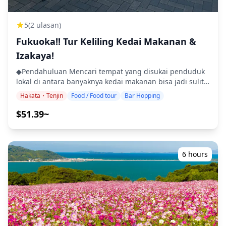
(https://assets.hldycdn.com/experiences/2e8e17_29305fa29
![]
5
(2 ulasan)
(https://assets.hldycdn.com/experiences/2e8e17_3fa481fee2
![]
Fukuoka!! Tur Keliling Kedai Makanan &
(https://assets.hldycdn.com/experiences/2e8e17_78d69b6c
Izakaya!
![]
(https://assets.hldycdn.com/experiences/2e8e17_74153d30f
◆Pendahuluan Mencari tempat yang disukai penduduk
![]
lokal di antara banyaknya kedai makanan bisa jadi sulit,
(https://assets.hldycdn.com/experiences/2e8e17_c0d69484
tapi jangan khawatir—Anda akan ditemani pemandu
Hakata・Tenjin
Food / Food tour
Bar Hopping
![]
kami! Bergabunglah dengan penduduk lokal di kedai
(https://assets.hldycdn.com/experiences/d3ae06_2f553ff508
makanan yang nyaman, dan nikmati waktu yang lebih
$51.39~
berkesan dan menyenangkan bersama! 💕 ◆Rencana
perjalanan Durasi: 2 jam Pilih slot waktu yang Anda
inginkan antara pukul 18.00 dan 20.00, berdasarkan
rencana perjalanan Anda! Pemandu: Seorang pemandu
6 hours
yang berbicara bahasa Inggris/Korea/Jepang akan
ditugaskan. Lokasi: Jelajahi kedai makanan di seluruh
Kota Fukuoka! 1. Area Tenjin: Terletak di pusat kota,
memiliki banyak penduduk lokal dan turis. 2. Area
Nakasu: Terletak di tepi sungai, terkenal dengan kedai
makanannya. 3. Area Nagahama: Terkenal dengan
makanan khas lokalnya. Harap informasikan bahasa