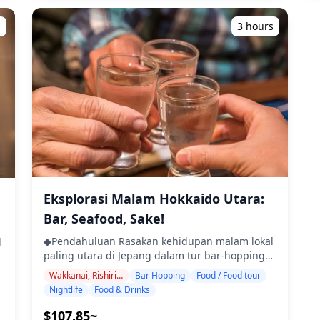
peserta untuk tur ini adalah 8 orang. ・Anak-
mampir ke tempat-tempat menarik dan
i
anak harus didampingi oleh orang dewasa. ・
menemukan permata tersembunyi yang tidak
s
3 hours
i
Alkohol hanya disajikan untuk peserta berusia
akan ditemukan oleh sebagian besar
20 tahun ke atas (usia minum legal di Jepang).
wisatawan. ・Kunjungi tiga izakaya atau bar di
・Harap dicatat bahwa makanan disiapkan di
lokasi pilihan Anda di Sapporo ・Tur kelompok
dapur yang terpisah dari Holiday Travel, jadi
kecil memastikan pengalaman yang intim dan
kami tidak dapat menjamin makanan bebas
otentik ・Nikmati hidangan khas lokal Sapporo,
alergi atau mengakomodasi batasan diet.
termasuk miso ramen, jingisukan, dan makanan
◆Area Muroran, Toya & Noboribetsu – Makanan
laut segar ・Pelajari tentang budaya daerah
& Kehidupan Malam Muroran terkenal dengan
dan etika makan dari pemandu Anda ・Rasakan
makanan khasnya seperti yakitori Muroran (sate
kehidupan malam Susukino yang semarak,
babi panggang) dan ramen kari, dengan
distrik hiburan terbesar di Hokkaido ◆Termasuk
o
banyak izakaya dan bar makanan ringan yang
・2 minuman di masing-masing dari 3 tempat
berkerumun di sekitar Stasiun Higashi-
(total 6 minuman) ・Makan malam: hidangan
Eksplorasi Malam Hokkaido Utara:
Muroran. Toya menawarkan daging sapi wagyu,
lokal termasuk makanan laut ・Kunjungi 3
Bar, Seafood, Sake!
sayuran segar, dan makanan laut, dengan
tempat — dipilih dari warung makan, izakaya,
izakaya dan bar kecil yang tersebar di seluruh
atau bar — bersama dengan pemandu lokal
◆Pendahuluan Rasakan kehidupan malam lokal
l
kota pemandian air panas. Noboribetsu
◆Tidak Termasuk ・Penjemputan dan
paling utara di Jepang dalam tur bar-hopping
terkenal dengan suasana pemandian air
pengantaran hotel ・Tip ・Biaya transportasi ・
berpemandu di area Wakkanai, Rishiri, dan
Wakkanai, Rishiri, Rebun
Bar Hopping
Food / Food tour
panasnya, tempat Anda dapat menikmati
Minuman atau makanan tambahan yang tidak
Rebun. Kunjungi izakaya dan bar pilihan untuk
Nightlife
Food & Drinks
produk susu dan hidangan gourmet kelas B
termasuk dalam biaya tur ・Pengeluaran
menikmati hidangan khas daerah seperti
lokal yang unik, sambil menghabiskan malam di
pribadi atau belanja ◆Info Tambahan ・Jumlah
n
shabu-shabu gurita Wakkanai yang terkenal
$107.85~
bel