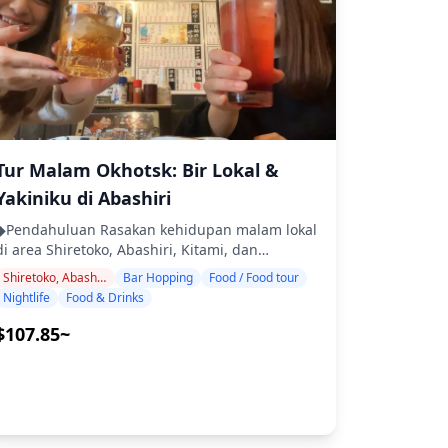
・Makan malam: hidangan izakaya dan
kepiting segar, bulu babi, dan jingisukan
makanan khas lokal ・Kunjungi 2–3 tempat —
(daging domba panggang) dengan sake lokal
seperti warung makan, izakaya, atau bar —
atau bir Sapporo. Di sekitar Tanukikoji, bar
bersama dengan pemandu lokal ◆Tidak
kasual dan izakaya ramah membuat kegiatan
rmasuk ・Penjemputan dan pengantaran
ar hopping menjadi mudah. Di Otaru, bar dan
hotel ・Tip ・Biaya transportasi ・Minuman
izakaya berjejer di sepanjang kanal,
atau makanan tambahan yang tidak termasuk
menawarkan suasana romantis untuk minum.
dalam biaya tur ・Pengeluaran pribadi atau
Hakodate menjadi hidup di malam hari di
Tur Malam Okhotsk: Bir Lokal &
anja ◆Info Tambahan ・Jumlah peserta
Daimon Yokocho, tempat hidangan lokal sangat
maksimum untuk tur ini adalah 8 orang. ・
cocok dipadukan dengan sake daerah. Kota-
Yakiniku di Abashiri
Anak-anak harus didampingi oleh orang
kota seperti Asahikawa dan Kushiro juga
◆Pendahuluan Rasakan kehidupan malam lokal
dewasa. ・Alkohol hanya disajikan untuk
menampilkan kehidupan malam yang meriah,
di area Shiretoko, Abashiri, Kitami, dan
peserta berusia 20 tahun ke atas (usia minum
memberi wisatawan kesempatan untuk berbaur
Monbetsu dalam tur bar hopping berpemandu.
legal di Jepang). ・Harap diperhatikan bahwa
engan penduduk setempat. Beberapa tempat
Shiretoko, Abashiri, Kitami, Mombetsu
Bar Hopping
Food / Food tour
Kunjungi tiga izakaya atau bar pilihan untuk
makanan disiapkan di dapur yang terpisah dari
mungkin tidak berbahasa Inggris, tetapi
Nightlife
Food & Drinks
menikmati cita rasa regional seperti hidangan
Holiday Travel, jadi kami tidak dapat menjamin
dengan pemandu lokal Anda dapat bersantai
laut segar dan bir lokal dari Abashiri, yakiniku
$107.85~
makanan bebas alergi atau mengakomodasi
dan menikmati. Di daerah tertentu, bar
terkenal dari Kitami, kepiting dan kerang dari
tasan diet. ◆Niseko/Rusutsu – Makanan &
mungkin terbatas, jadi kami akan memeriksa
Monbetsu, serta hidangan laut langka dari
ehidupan Malam Area Niseko–Rusutsu adalah
apakah bar hopping memungkinkan. Jangan
Shiretoko dan Rausu. Sambil berjalan-jalan di
tujuan resor populer sepanjang tahun. Di
ragu untuk memesan.
jalanan pada malam hari, Anda dapat mampir
Niseko, distrik Hirafu dan Kutchan
ke tempat-tempat menarik dan menemukan
menampilkan berbagai izakaya dan bar, dan