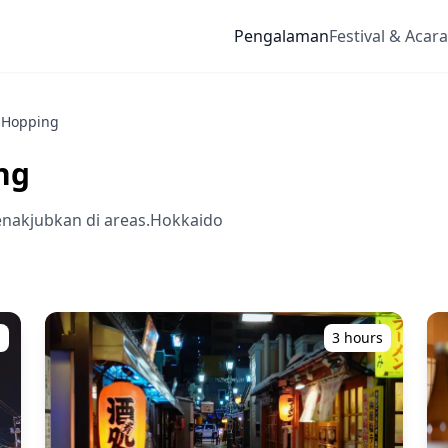
Pengalaman
Festival & Acara
r Hopping
ng
akjubkan di areas.Hokkaido
s
3 hours