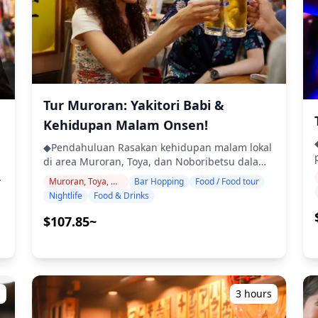
Tur kelompok kecil memastikan pengalaman
l
k
yang intim dan otentik ・Nikmati minuman dan
makanan laut segar Hakodate ・Pelajari
tentang budaya lokal dan etika makan dari
pemandu Anda ・Rasakan suasana nostalgia
Daimon Yokocho, yang dicintai oleh penduduk
Te
setempat ◆Termasuk ・2 minuman di setiap 3
g
tempat (total 6 minuman) ・Makan malam:
Tur Muroran: Yakitori Babi &
hidangan lokal termasuk makanan laut ・
Kehidupan Malam Onsen!
Kunjungi 3 tempat — dipilih dari warung
bel
◆P
makan, izakaya, atau bar — bersama dengan
◆Pendahuluan Rasakan kehidupan malam lokal
pemandu lokal ◆Tidak Termasuk ・
di area Muroran, Toya, dan Noboribetsu dalam
Penjemputan dan pengantaran hotel ・Tip ・
tur bar hopping berpemandu. Kunjungi tiga
Muroran, Toya, Noboribetsu
Bar Hopping
Food / Food tour
Biaya transportasi ・Minuman atau makanan
izakaya atau bar untuk menikmati hidangan
Nightlife
Food & Drinks
tambahan yang tidak termasuk dalam biaya tur
khas daerah seperti yakitori (sate babi
te
・Pengeluaran pribadi atau belanja ◆Info
panggang) dan ramen kari Muroran yang
$107.85~
Tambahan ・Jumlah maksimum peserta untuk
terkenal, daging sapi wagyu dan hidangan
tur ini adalah 8 orang. ・Anak-anak harus
sayuran segar Toya, serta masakan lokal unik
didampingi oleh orang dewasa. ・Alkohol
ba
dari kota pemandian air panas Noboribetsu.
hanya disajikan untuk peserta berusia 20 tahun
K
Sambil berjalan-jalan di jalanan pada malam
ke atas (usia minum legal di Jepang). ・Harap
hari, Anda dapat dengan santai mampir ke
s
3 hours
y
perhatikan bahwa makanan disiapkan di dapur
tempat-tempat menarik dan menemukan
yang terpisah dari Holiday Travel, jadi kami
permata tersembunyi yang tidak akan pernah