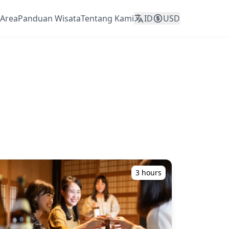
Area
Panduan Wisata
Tentang Kami
ID
USD
3 hours