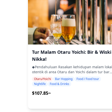
bar di lokasi pilihan Anda di dalam area (tur
・Harap perhatikan bahwa makanan disiapkan
tidak mencakup ketiga area tersebut) ・Tur
di dapur yang terpisah dari Holiday Travel, jadi
kelompok kecil memastikan pengalaman yang
kami tidak dapat menjamin makanan bebas
intim dan otentik ・Nikmati hidangan laut lokal
alergi atau mengakomodasi batasan diet. ・
dan spesialisasi regional ・Cicipi sake dan bir
Asahikawa adalah rumah bagi Sanroku-gai,
kerajinan sambil belajar tentang budaya lokal
distrik hiburan terbesar di area Hokkaido Utara
・Rasakan suasana hangat dan ramah dari
Dengan sekitar 1.000 tempat usaha termasuk
tempat-tempat hiburan malam lokal ◆Termasuk
bar makanan ringan, izakaya, pub, dan toko
・2 minuman di masing-masing dari 3 tempat
ramen, ini adalah salah satu distrik kehidupan
(total 6 minuman) ・Makan malam: hidangan
malam terkemuka di Hokkaido. ・Asahikawa
lokal termasuk hidangan laut ・Kunjungi 3
Tur Malam Otaru Yoichi: Bir & Wiski
terutama terkenal dengan hidangan lokal yang
tempat — dipilih dari warung makan, izakaya,
Nikka!
lezat seperti ramen, shinko-yaki (ayam muda
atau bar — bersama dengan pemandu lokal
panggang), dan horumon-yaki (jeroan
◆Tidak Termasuk ・Penjemputan dan
◆Pendahuluan Rasakan kehidupan malam loka
panggang), serta merek sake bersejarahnya
pengantaran hotel ・Tip ・Biaya transportasi 
otentik di area Otaru dan Yoichi dalam tur bar-
seperti Otokoyama dan Kokushi Muso. ・Furan
Minuman atau makanan tambahan yang tidak
hopping berpemandu. Kunjungi tiga izakaya
Otaru/Yoichi
Bar Hopping
Food / Food tour
terkenal dengan anggur, keju, dan "omu-curry"
termasuk dalam biaya tur ・Pengeluaran
atau bar pilihan untuk menikmati hidangan lau
Nightlife
Food & Drinks
(omelet kari). Area ini juga menarik karena
pribadi atau belanja ◆Info Tambahan ・Jumlah
segar dan spesialisasi lokal, dipadukan dengan
menawarkan sake lokal dan bir kerajinan
maksimum peserta untuk tur ini adalah 8
sake Otaru dan anggur serta wiski Yoichi.
$107.85~
bersama dengan masakan gaya Hokkaido yang
orang. ・Anak-anak harus didampingi oleh
Sambil berjalan-jalan di jalanan bersejarah,
unik. ・Biei tidak memiliki distrik kehidupan
orang dewasa. ・Alkohol hanya disajikan
Anda dapat mampir ke tempat-tempat menarik
malam yang besar, tetapi menampilkan izakaya
kepada peserta berusia 20 tahun ke atas (usia
dan menemukan permata tersembunyi yang
kecil, bar makanan ringan, dan pub yang
minum legal di Jepang). ・Harap dicatat bahwa
tidak akan pernah ditemukan oleh sebagian