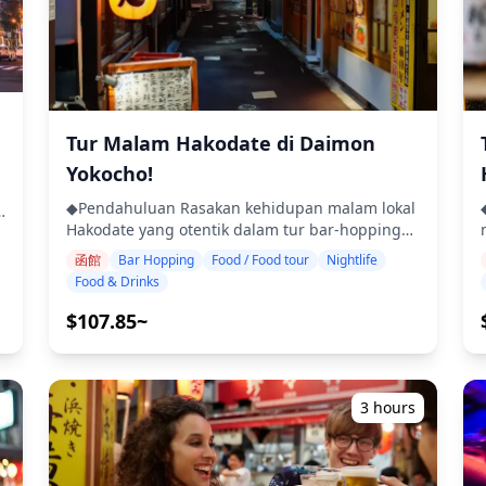
Tur Malam Hakodate di Daimon
Yokocho!
◆Pendahuluan Rasakan kehidupan malam lokal
◆
Hakodate yang otentik dalam tur bar-hopping
yang dipandu melalui gang makanan Daimon
函館
Bar Hopping
Food / Food tour
Nightlife
Yokocho yang terkenal di kota ini. Kunjungi tiga
g
Food & Drinks
yatai (warung makan) dan izakaya pilihan untuk
menikmati hidangan khas Hakodate seperti
$107.85~
cumi-cumi segar dan ramen shio (garam) yang
ber
terkenal. Sambil berjalan-jalan di sepanjang
gang, Anda juga dapat mampir ke tempat-
tempat menarik di sepanjang jalan dan
s
3 hours
menemukan permata tersembunyi yang disukai
penduduk setempat. ・Kunjungi tiga warung
yatai dan izakaya otentik di Daimon Yokocho ・
k