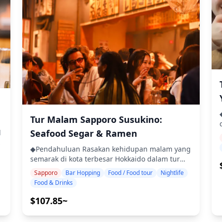
tidak dapat menjamin makanan bebas alergi
ditemukan oleh sebagian besar wisatawan. ・
atau mengakomodasi batasan diet. ![]
Kunjungi tiga izakaya atau bar di lokasi pilihan
(https://assets.hldycdn.com/7389239c-bbb7-
Anda di area Muroran, Toya & Noboribetsu (tur
4053-9e78-8557e8ca8159.jpg) ![]
tidak mencakup ketiga area tersebut) ・Tur
Te
(https://assets.hldycdn.com/6d894861-774f-
b
kelompok kecil memastikan pengalaman yang
41a7-b1b9-1f118e311c99.webp) ![]
.
intim dan otentik ・Nikmati yakitori Muroran,
(https://assets.hldycdn.com/cf9139f1-92a0-
daging sapi wagyu Toya, dan hidangan
434d-aedf-ab1f60c3a09c.jpg) ![]
gourmet kelas B lokal Noboribetsu ・Pelajari
bel
(https://assets.hldycdn.com/12aa2b4a-fd80-
tentang budaya daerah dan etika makan dari
4fce-839a-932fb5d41e4c.jpg) ![]
pemandu Anda ・Rasakan suasana kehidupan
(https://assets.hldycdn.com/0e93fb79-4710-
malam yang hangat dan ramah yang dicintai
4c9a-9108-ca927547b74e.webp) ![]
Tur Malam Sapporo Susukino:
oleh penduduk setempat ◆Termasuk ・2
(https://assets.hldycdn.com/50e9a869-6cc3-
minuman di masing-masing dari 3 tempat (total
Seafood Segar & Ramen
l
4adc-9b60-5ab1d2350257.webp)
d
6 minuman) ・Makan malam: hidangan lokal
・
o
termasuk makanan laut ・Kunjungi 3 tempat —
◆Pendahuluan Rasakan kehidupan malam yang
dipilih dari warung makan, izakaya, atau bar —
semarak di kota terbesar Hokkaido dalam tur
t
bersama dengan pemandu lokal ◆Tidak
bar-hopping berpemandu di Sapporo. Kunjungi
Sapporo
Bar Hopping
Food / Food tour
Nightlife
ba
Termasuk ・Penjemputan dan pengantaran
tiga izakaya atau bar pilihan untuk menikmati
Food & Drinks
K
hotel ・Tip ・Biaya transportasi ・Minuman
hidangan khas lokal seperti miso ramen,
atau makanan tambahan yang tidak termasuk
jingisukan (daging domba panggang), sup kari,
$107.85~
dalam biaya tur ・Pengeluaran pribadi atau
dan makanan laut segar. Sambil berjalan-jalan
belanja ◆Info Tambahan ・Jumlah maksimum
di distrik Susukino yang ramai, Anda dapat