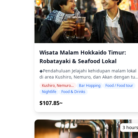
mencakup ketiga area tersebut) ・Tur kelompo
kecil memastikan pengalaman yang intim dan
otentik ・Nikmati anggur Furano, sake lokal,
dan hidangan Hokkaido seperti jingisukan
(daging kambing panggang) ・Pelajari tentang
budaya lokal dan etika makan dari pemandu
Anda ・Rasakan tempat kehidupan malam yan
ramai dan ramah yang disukai penduduk
setempat ◆Termasuk ・2 minuman di masing-
Wisata Malam Hokkaido Timur:
masing dari 3 tempat (total 6 minuman) ・
Robatayaki & Seafood Lokal
Makan malam: hidangan lokal termasuk
makanan laut ・Kunjungi 3 tempat — dipilih
◆Pendahuluan Jelajahi kehidupan malam lokal
dari warung makan, izakaya, atau bar —
di area Kushiro, Nemuro, dan Akan dengan tur
bersama dengan pemandu lokal ◆Tidak
bar hopping berpemandu. Kunjungi tiga
Kushiro, Nemuro, Akan
Bar Hopping
Food / Food tour
Termasuk ・Penjemputan dan pengantaran
izakaya atau bar untuk menikmati hidangan
Nightlife
Food & Drinks
hotel ・Tip ・Biaya transportasi ・Minuman
laut segar dan spesialisasi regional yang unik
atau makanan tambahan yang tidak termasuk
di setiap kota. Cicipi sake terkenal Kushiro,
$107.85~
dalam biaya tur ・Pengeluaran pribadi atau
Fukutsukasa, Kita no Katsu dari Nemuro, dan
belanja ◆Info Tambahan ・Jumlah maksimum
bir kerajinan lokal dari area Akan, sambil
peserta untuk tur ini adalah 8 orang. ・Anak-
mengungkap permata tersembunyi yang tidak
anak harus didampingi oleh orang dewasa. ・
akan pernah ditemukan oleh sebagian besar
3 hour
Alkohol hanya disajikan untuk peserta berusia
wisatawan sendiri. ・Kunjungi tiga izakaya atau
20 tahun ke atas (usia minum legal di Jepang).