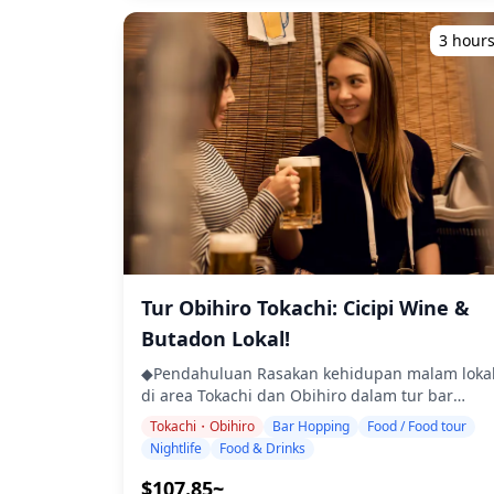
tersebar di sekitar kota, sehingga sangat cocok
makanan disiapkan di dapur yang terpisah dar
besar wisatawan. ・Kunjungi tiga izakaya atau
untuk menikmati satu atau dua tempat yang
Holiday Travel, jadi kami tidak dapat menjamin
3 hour
bar di lokasi pilihan Anda di area Otaru & Yoich
nyaman dengan santai. ![]
makanan bebas alergi atau mengakomodasi
(tur tidak mencakup kedua area) ・Tur
(https://assets.hldycdn.com/d6adf697-c8ad-
batasan diet. ◆Area Kushiro, Nemuro & Akan –
kelompok kecil memastikan pengalaman yang
49aa-acae-1fd96ba4b707.webp?
Makanan & Hiburan Malam Lokal Area Kushiro,
intim dan otentik ・Nikmati sake, anggur, dan
w=1200&h=800&fit=crop&q=80) ![]
Nemuro, dan Akan kaya akan hidangan laut
wiski lokal bersama dengan hidangan laut
(https://assets.hldycdn.com/ba1426d3-5ef9-
segar dan hidangan lokal yang unik. Kushiro
Hokkaido segar ・Pelajari tentang budaya
4d2e-9701-ac41b0412816.webp?
adalah tempat kelahiran robatayaki dan juga
daerah dan etika makan dari pemandu Anda ・
w=1200&h=800&fit=crop&q=80) ![]
terkenal dengan ramen Kushiro dan supakatsu
Rasakan suasana kehidupan malam yang
(https://assets.hldycdn.com/2c5da75c-f9cc-
(spaghetti dengan potongan daging babi).
semarak yang disukai oleh penduduk setempat
4904-be51-130c6a84e922.jpg?
Nemuro terkenal dengan kepiting hanasaki,
◆Termasuk ・2 minuman di masing-masing
w=1200&h=800&fit=crop&q=80) ![]
saury Pasifik, dan hidangan gourmet kelas B
dari 3 tempat (total 6 minuman) ・Makan
(https://assets.hldycdn.com/44417409-00d9-
lokal escallop. Di Akan, Anda dapat menikmati
malam: hidangan lokal termasuk hidangan laut
4e89-830d-afdb01292aa7.webp?
hidangan wakasagi (ikan smelt) dan masakan
Tur Obihiro Tokachi: Cicipi Wine &
・Kunjungi 3 tempat — dipilih dari warung
w=1200&h=800&fit=crop&q=80)
tradisional Ainu. Untuk hiburan malam, distrik
makan, izakaya, atau bar — bersama dengan
Butadon Lokal!
Suehirocho di Kushiro adalah area hiburan
pemandu lokal ◆Tidak Termasuk ・
terbesar di Hokkaido Timur, dengan ratusan
◆Pendahuluan Rasakan kehidupan malam loka
Penjemputan dan pengantaran hotel ・Tip ・
izakaya, bar, dan bar makanan ringan. Di
di area Tokachi dan Obihiro dalam tur bar
Biaya transportasi ・Minuman atau makanan
Nemuro, izakaya kecil di dekat stasiun
hopping berpemandu. Kunjungi tiga izakaya
tambahan yang tidak termasuk dalam biaya tur
Tokachi・Obihiro
Bar Hopping
Food / Food tour
menawarkan hidangan laut musiman segar
atau bar pilihan untuk menikmati cita rasa
・Pengeluaran pribadi atau belanja ◆Info
Nightlife
Food & Drinks
dalam suasana yang nyaman. Di Akan, kota
daerah seperti butadon (nasi daging babi)
Tambahan ・Jumlah maksimum peserta untuk
pemandian air panas menampilkan izakaya da
terkenal dari Obihiro, hidangan keju Tokachi,
tur ini adalah 8 orang. ・Anak-anak harus
$107.85~