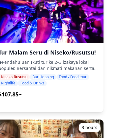
ebih pribadi dan otentik ◆Termasuk ・Sekitar 6
minuman total ・Makan malam: hidangan
izakaya dan makanan khas lokal ・Kunjungi 2–3
tempat — seperti warung makan, izakaya, atau
bar — bersama dengan pemandu lokal ◆Tidak
rmasuk ・Penjemputan dan pengantaran
hotel ・Tip ・Biaya transportasi ・Minuman
atau makanan tambahan yang tidak termasuk
dalam biaya tur ・Pengeluaran pribadi atau
Tur Malam Seru di Niseko/Rusutsu!
anja ◆Info Tambahan ・Jumlah peserta
endahuluan Ikuti tur ke 2–3 izakaya lokal
maksimum untuk tur ini adalah 8 orang. ・
populer. Bersantai dan nikmati makanan serta
Anak-anak harus didampingi oleh orang
minuman khas daerah dengan santai. Cukup
dewasa. ・Alkohol hanya disajikan kepada
Niseko-Rusutsu
Bar Hopping
Food / Food tour
bawa uang tunai, dan serahkan sisanya kepada
peserta berusia 20 tahun ke atas (usia minum
Nightlife
Food & Drinks
kami. Mari berbagi pengalaman lokal yang tak
legal di Jepang). ・Harap perhatikan bahwa
rlupakan! ・Pilih area yang Anda sukai:
makanan disiapkan di dapur terpisah dari
$107.85~
Niseko atau Rusutsu (tur tidak mencakup
Holiday Travel, jadi kami tidak dapat menjamin
semua area) ・Nikmati ketenangan pikiran
makanan bebas alergi atau mengakomodasi
dengan pemandu ramah, bahkan di tempat-
tasan diet. ◆Hokkaido – Makanan &
tempat yang mungkin tidak berbahasa Inggris
ehidupan Malam Susukino di Sapporo adalah
・Tur kelompok kecil memastikan pengalaman
salah satu distrik kehidupan malam terbesar di
3 hours
ang lebih pribadi dan otentik ◆Termasuk ・2
Jepang, rumah bagi ribuan izakaya, bar, dan
minuman di setiap 3 tempat (total 6 minuman)
toko ramen. Pengunjung dapat menikmati