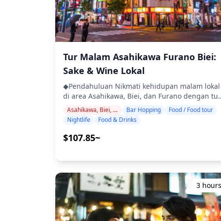
Tur Malam Asahikawa Furano Biei:
Sake & Wine Lokal
◆Pendahuluan Nikmati kehidupan malam lokal
di area Asahikawa, Biei, dan Furano dengan tur
bar hopping berpemandu. Kunjungi tiga
Asahikawa, Biei, Furano
Bar Hopping
Food / Food tour
izakaya atau bar di lokasi pilihan Anda di area
Nightlife
Food & Drinks
tersebut, dan nikmati hidangan khas lokal yan
dibuat dengan bahan-bahan segar Hokkaido,
$107.85~
bersama dengan anggur Furano dan sake
regional. Tur ini juga menawarkan kesempatan
unik untuk menemukan permata tersembunyi
yang akan dilewatkan oleh sebagian besar
wisatawan, sambil menikmati pertukaran
3 hour
hangat dengan penduduk setempat. ・
Kunjungi tiga izakaya atau bar di lokasi pilihan
Anda di area Asahikawa, Biei & Furano (tur tida