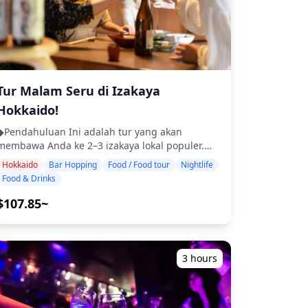
Tur Malam Seru di Izakaya
Hokkaido!
Pendahuluan Ini adalah tur yang akan
membawa Anda ke 2–3 izakaya lokal populer.
Bersantai dan nikmati makanan dan minuman
Hokkaido
Bar Hopping
Food / Food tour
Nightlife
khas daerah dengan santai. Cukup bawa uang
Food & Drinks
tunai, dan serahkan sisanya kepada kami. Mari
berbagi pengalaman lokal yang tak terlupakan
$107.85~
sama! ・Pilih area pilihan Anda: Lokasi yang
Anda inginkan di Prefektur Hokkaido (tur tidak
mencakup semua area di Prefektur Hokkaido) ・
Nikmati ketenangan pikiran dengan pemandu
3 hours
yang ramah, bahkan di tempat-tempat yang
mungkin tidak berbahasa Inggris ・Tur
kelompok kecil memastikan pengalaman yang