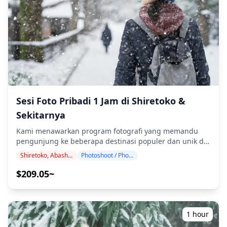
membangkitkan suasana danau biru yang murni, dan
jika diinginkan, penyesuaian dapat dilakukan pada
suasana dan warna. Biarkan kami mengabadikan
momen spesial Anda di Onsen Shikotsuko melalui
layanan fotografi kami! ◆ Informasi penting: ・Jika Anda
terlambat tiba untuk waktu pertemuan yang
dijadwalkan, durasi pemotretan dan jumlah foto yang
dikirimkan dapat dikurangi. ・Jika hujan diperkirakan
akan turun di lokasi pemotretan 3 hari sebelum tanggal
yang dijadwalkan atau jika tiba-tiba hujan pada hari
Sesi Foto Pribadi 1 Jam di Shiretoko &
pemotretan, tiga opsi tersedia: (1) menjadwal ulang
Sekitarnya
tanggal dan waktu, (2) mengubah lokasi, atau (3)
membatalkan pemotretan. ![]
Kami menawarkan program fotografi yang memandu
(https://assets.hldycdn.com/5854b8f8-d04f-46a8-8b3e-
pengunjung ke beberapa destinasi populer dan unik di
ef01b1db829b.jpg) ![]
Shiretoko, Abashiri, Kitami, dan Monbetsu. Dipandu oleh
(https://assets.hldycdn.com/17e7590e-b24b-4578-bb26-
Shiretoko, Abashiri, Kitami, Mombetsu
Photoshoot / Photo tour
fotografer berkualifikasi tinggi, program kami
f66baeafc49b.jpg)
menyesuaikan jadwal perjalanan Anda, menangkap
$209.05~
komposisi alami, dan mengidentifikasi tempat foto yang
ideal. (Mohon bagikan lokasi pilihan Anda kepada kami!)
Jelajahi hutan belantara yang masih alami dan garis
pantai dramatis di Hokkaido timur. Dari hutan yang
1 hour
belum tersentuh dan air terjun dramatis di