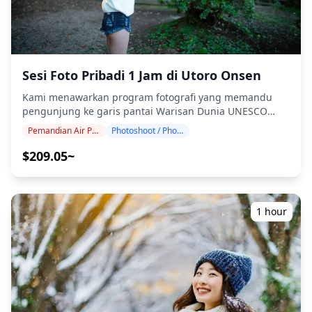
waktu pertemuan yang dijadwalkan, durasi pemotretan
dan jumlah foto yang dikirimkan dapat dikurangi. ・Jika
hujan diperkirakan akan turun di lokasi pemotretan 3
hari sebelum tanggal yang dijadwalkan atau jika tiba-
tiba hujan pada hari pemotretan, tiga opsi tersedia: (1)
menjadwalkan ulang tanggal dan waktu, (2) mengubah
Sesi Foto Pribadi 1 Jam di Utoro Onsen
lokasi, atau (3) membatalkan pemotretan.
Kami menawarkan program fotografi yang memandu
pengunjung ke garis pantai Warisan Dunia UNESCO
Utoro Onsen dan lanskap air terjun yang dramatis.
Pemandian Air Panas Utoro
Photoshoot / Photo tour
Dipandu oleh fotografer berkualifikasi tinggi, program
kami menyesuaikan jadwal perjalanan Anda,
$209.05~
mengabadikan komposisi alami di Air Terjun
Oshinkoshin, fenomena es hanyut di Laut Okhotsk, dan
hutan belantara Shiretoko yang masih alami. Sesi
fotografi tersedia di mana saja di Utoro Onsen dan
1 hour
dapat dipesan hingga 3 hari sebelumnya. Kami akan
mengatur fotografer yang berbahasa Inggris/Jepang.
File asli 100+ foto dikirimkan dalam waktu seminggu,
dan Anda dapat memilih 10 foto favorit Anda untuk
dikirim ulang. Koreksi dilakukan untuk membangkitkan
suasana hutan belantara Warisan Dunia, dan jika
diinginkan, penyesuaian dapat dilakukan pada suasana