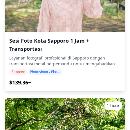
untuk dikirimkan ulang. Koreksi dilakukan untuk
membangkitkan suasana tertentu, dan jika diinginkan,
penyesuaian dapat dilakukan pada suasana dan warna.
Biarkan kami mengabadikan momen spesial Anda di
Otaru dan Yoichi melalui layanan fotografi kami! ◆
Informasi penting: ・Jika Anda terlambat tiba untuk
Sesi Foto Kota Sapporo 1 Jam +
waktu pertemuan yang dijadwalkan, durasi pemotretan
dan jumlah foto yang dikirimkan dapat dikurangi. ・Jika
Transportasi
hujan diperkirakan akan turun di lokasi pemotretan 3
hari sebelum tanggal yang dijadwalkan atau jika tiba-
Layanan fotografi profesional di Sapporo dengan
tiba hujan pada hari pemotretan, tiga opsi tersedia: (1)
transportasi mobil berpemandu untuk mengabadikan
menjadwalkan ulang tanggal dan waktu, (2) mengubah
momen sempurna Anda di ibu kota Hokkaido yang
Sapporo
Photoshoot / Photo tour
lokasi, atau (3) membatalkan pemotretan. ![]
dinamis. Fotografer berpengalaman kami akan
(https://assets.hldycdn.com/cfb256e2-10ee-40ab-837f-
mengantar Anda ke berbagai lokasi indah di sekitar
$139.36~
2f932fa8da23.jpg) ![]
Sapporo, memastikan Anda mendapatkan bidikan
(https://assets.hldycdn.com/6dd189fb-4277-48cc-afe7-
terbaik sambil bersantai dan menikmati pengalaman.
e3bf3ebd9243.jpg) ![]
Pengalaman fotografi pribadi ini mencakup transportasi
(https://assets.hldycdn.com/b4c54c7c-31c3-473f-8126-
oleh fotografer/pemandu kami ke berbagai tempat
1 hour
f4c8569749d2.jpg) ![]
fotogenik di sekitar Sapporo. Baik Anda mencari
(https://assets.hldycdn.com/a27f0ac2-f7d2-4009-858c-
pemandangan kota ikonik dari Gunung Moiwa,
1745a701f5f6.jpg) ![]
bangunan bata merah bersejarah, arsitektur modern di
(https://assets.hldycdn.com/04a3631f-0905-4751-8c88-
sekitar Taman Odori, atraksi musiman, atau latar alami