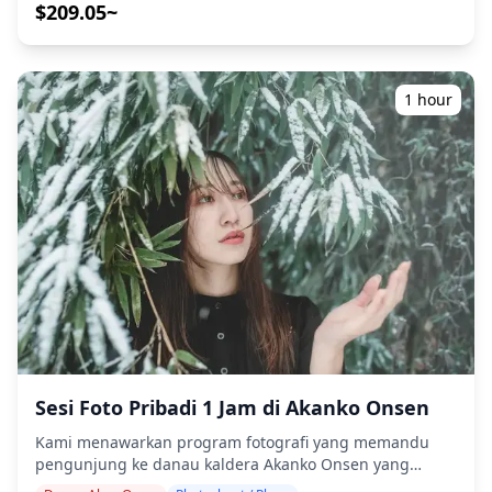
menangkap komposisi alami, dan mengidentifikasi
$209.05~
![]
tempat foto yang ideal. (Mohon bagikan lokasi pilihan
(https://assets.hldycdn.com/experiences/d3ae06_ac938d1cf
Anda dengan kami!) Sesi fotografi tersedia di mana saja
![](https://assets.hldycdn.com/211e862b-9810-4546-
di Niseko dan dapat dipesan hingga 3 hari sebelumnya.
82b5-fa94a13904e5.jpg) ![]
Kami akan mengatur fotografer berbahasa
(https://assets.hldycdn.com/129f4a9e-3d95-43e8-919d-
1 hour
Inggris/Mandarin/Korea. File asli 100+ foto akan
2622006d39e6.jpg) ![]
dikirimkan dalam waktu seminggu, dan Anda dapat
(https://assets.hldycdn.com/c092fd0f-71f9-4c9f-a08c-
memilih 10 foto favorit Anda untuk dikirim ulang.
2b067ceaefed.jpg) ![]
Koreksi dilakukan untuk membangkitkan suasana
(https://assets.hldycdn.com/experiences/d3ae06_1429d1c26
tertentu, dan jika diinginkan, penyesuaian dapat
**Yang Termasuk** ・Sesi foto 1 jam ・Data foto (100+
dilakukan pada suasana hati dan warna. Biarkan kami
file asli) ・Koreksi warna hingga 10 foto sesuai
mengabadikan momen spesial Anda di Niseko melalui
permintaan Harap dicatat: Pengeditan tidak termasuk
layanan fotografi kami! ◆ Informasi penting: ・Jika Anda
retouching atau mengubah bentuk tubuh, fitur wajah,
terlambat tiba untuk waktu pertemuan yang
latar belakang, atau menghapus objek. **Yang Tidak
dijadwalkan, durasi pemotretan dan jumlah foto yang
Termasuk** ・Biaya masuk atau reservasi tiket untuk
dikirimkan dapat dikurangi. ・Jika hujan diperkirakan
fasilitas berbayar (Biaya masuk fotografer, jika ada,
akan turun di tempat pemotretan 3 hari sebelum
ditanggung oleh pelanggan.) ・Biaya transportasi ke
tanggal yang dijadwalkan atau jika tiba-tiba hujan pada
lokasi pemotretan untuk pelanggan ・Jika pelanggan
hari pemotretan, tiga opsi tersedia: (1) menjadwal ulang
Sesi Foto Pribadi 1 Jam di Akanko Onsen
ingin memotret di beberapa lokasi, biaya transportasi
tanggal dan waktu, (2) mengubah lokasi, atau (3)
fotografer saat berpindah antar lokasi dalam waktu yang
Kami menawarkan program fotografi yang memandu
membatalkan pemotretan. ![]
dipesan akan ditanggung oleh pelanggan. ・Biaya
pengunjung ke danau kaldera Akanko Onsen yang
(https://assets.hldycdn.com/67cf2779-c106-49c2-a561-
tambahan mungkin berlaku jika lokasi pemotretan yang
masih alami dan pemandangan gunung berapi.
bed557f882a8.jpg) ![]