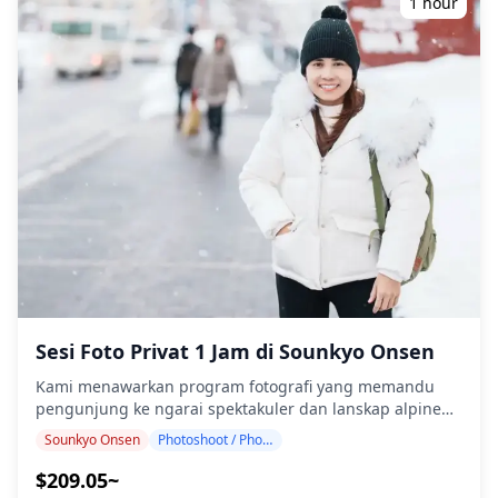
1 hour
ulang tanggal dan waktu, (2) mengubah lokasi, atau (3)
keemasan. Sesi fotografi tersedia di mana saja di
membatalkan pemotretan. ![]
Shirogane Onsen dan dapat dipesan hingga 3 hari
(https://assets.hldycdn.com/33e1dbf4-01b1-43ac-b6ec-
sebelumnya. Kami akan mengatur fotografer berbahasa
e51bc1247782.jpg)
Inggris/Jepang. File foto asli 100+ akan dikirimkan dalam
waktu seminggu, dan Anda dapat memilih 10 foto favorit
Anda untuk dikirim ulang. Koreksi dilakukan untuk
membangkitkan suasana air biru supernatural, dan jika
diinginkan, penyesuaian dapat dilakukan pada suasana
hati dan warna. Biarkan kami mengabadikan momen
spesial Anda di Shirogane Onsen melalui layanan
fotografi kami! ◆ Informasi penting: ・Jika Anda
terlambat tiba untuk waktu pertemuan yang
dijadwalkan, durasi pemotretan dan jumlah foto yang
dikirimkan dapat dikurangi. ・Jika hujan diperkirakan
akan turun di lokasi pemotretan 3 hari sebelum tanggal
Sesi Foto Privat 1 Jam di Sounkyo Onsen
yang dijadwalkan atau jika tiba-tiba hujan pada hari
pemotretan, tiga opsi tersedia: (1) menjadwal ulang
Kami menawarkan program fotografi yang memandu
tanggal dan waktu, (2) mengubah lokasi, atau (3)
pengunjung ke ngarai spektakuler dan lanskap alpine
membatalkan pemotretan. ![]
Sounkyo Onsen. Dipandu oleh fotografer berkualifikasi
Sounkyo Onsen
Photoshoot / Photo tour
(https://assets.hldycdn.com/1494b675-c359-4e76-be2d-
tinggi, program kami menyesuaikan jadwal perjalanan
e9b828705dba.png) ![]
Anda, menangkap komposisi alami di ngarai tebing
$209.05~
(https://assets.hldycdn.com/1934fc1d-c4ae-4044-b4c1-
dramatis setinggi 200m, air terjun kembar Ginga dan