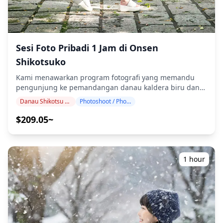
memastikan kelancaran komunikasi selama sesi.
dalam 48 jam berdasarkan ketersediaan fotografer) -
Pastikan Anda telah menginstal aplikasi LINE
Kebijakan fleksibel cuaca dengan opsi untuk menjadwal
sebelumnya. (Harap beri tahu kami jika Anda mengalami
ulang, mengubah lokasi, atau menerima pengembalian
masalah saat menggunakan LINE.) ・Jika Anda ingin
dana penuh - Pengaturan kendaraan yang dapat diakses
mengambil foto di resor, restoran, hotel, atau fasilitas
kursi roda dan kereta bayi tersedia - Sempurna untuk
Sesi Foto Pribadi 1 Jam di Onsen
lain yang memerlukan izin sebelumnya, pastikan untuk
pelancong solo, pasangan, keluarga, atau grup
Shikotsuko
mendapatkan izin pemotretan yang diperlukan
**Informasi Penting:** - Keterlambatan kedatangan
sebelumnya sendiri.
dapat mengurangi waktu pemotretan dan kuantitas
Kami menawarkan program fotografi yang memandu
pengiriman foto - Tamu menanggung biaya masuk
pengunjung ke pemandangan danau kaldera biru dan
untuk tempat berbayar yang dipilih sebagai lokasi
gunung berapi yang terkenal di Onsen Shikotsuko.
fotografi (misalnya, dek observasi Menara TV Sapporo,
Danau Shikotsu Onsen
Photoshoot / Photo tour
Dipandu oleh fotografer berkualifikasi tinggi, program
kereta gantung Gunung Moiwa) - Foto dikirim dalam
kami menyesuaikan jadwal perjalanan Anda,
$209.05~
waktu satu minggu setelah sesi - Opsi pesan sekarang
menangkap komposisi alami di danau 'Shikotsu-ko Blue'
dan bayar nanti tersedia dengan pembatalan gratis
yang sebening kristal dan tidak pernah membeku,
hingga 24 jam sebelumnya - Sesi musim dingin
puncak gunung berapi Mt. Eniwa dan Mt. Tarumae,
mencakup pertimbangan khusus untuk fotografi cuaca
serta pantulan gunung yang masih alami. Sesi fotografi
1 hour
dingin Biarkan kami mengabadikan kenangan Sapporo
tersedia di mana saja di Onsen Shikotsuko dan dapat
Anda dengan kenyamanan transportasi berpemandu
dipesan hingga 3 hari sebelumnya. Kami akan mengatur
dan keahlian fotografi profesional!
fotografer yang berbahasa Inggris/Jepang. File foto asli
sejumlah 100+ akan dikirimkan dalam waktu seminggu,
dan Anda dapat memilih 10 foto favorit Anda untuk
dikirimkan ulang. Koreksi dilakukan untuk