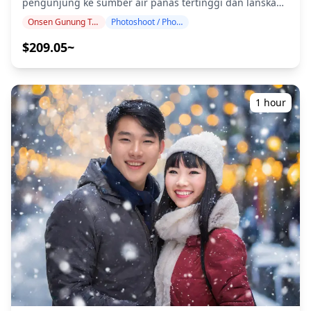
hujan diperkirakan akan turun di tempat pemotretan 3
pengunjung ke sumber air panas tertinggi dan lanskap
hari sebelum tanggal yang dijadwalkan atau jika tiba-
vulkanik aktif di Tokachidake Onsen. Dipandu oleh
Onsen Gunung Tokachi
Photoshoot / Photo tour
tiba hujan pada hari pemotretan, tiga opsi tersedia: (1)
fotografer berkualifikasi tinggi, program kami
menjadwalkan ulang tanggal dan waktu, (2) mengubah
menyesuaikan jadwal perjalanan Anda, mengabadikan
$209.05~
lokasi, atau (3) membatalkan pemotretan. ![]
komposisi alami di kawah gunung berapi aktif Mt.
(https://assets.hldycdn.com/65c3ae86-51e6-4d44-a0d4-
Tokachi, panorama peternakan publik terbesar di
a368d8ad6fd9.png)
Jepang, dan 'Jembatan Hantu' Taushubetsu musiman
yang misterius. Sesi fotografi tersedia di mana saja di
1 hour
Tokachidake Onsen dan dapat dipesan hingga 3 hari
sebelumnya. Kami akan mengatur fotografer berbahasa
Inggris/Jepang. File asli dari 100+ foto akan dikirimkan
dalam waktu seminggu, dan Anda dapat memilih 10 foto
favorit Anda untuk dikirimkan kembali. Koreksi dilakukan
untuk membangkitkan suasana vulkanik dataran tinggi,
dan jika diinginkan, penyesuaian dapat dilakukan pada
suasana hati dan warna. Biarkan kami mengabadikan
momen spesial Anda di Tokachidake Onsen melalui
layanan fotografi kami! ◆ Informasi penting: ・Jika Anda
terlambat tiba untuk waktu pertemuan yang
dijadwalkan, durasi pemotretan dan jumlah foto yang
dikirimkan dapat dikurangi. ・Jika hujan diperkirakan
akan turun di lokasi pemotretan 3 hari sebelum tanggal
yang dijadwalkan atau jika tiba-tiba hujan pada hari