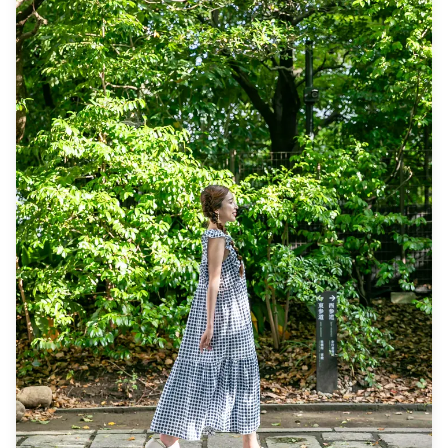
72c2a80a397e.png) ![]
di Taman Maruyama, kami akan membawa Anda ke
(https://assets.hldycdn.com/125bfcbf-82e4-4e2f-a87e-
lokasi sempurna yang sesuai dengan visi Anda. **Detail
87bfa765ce84.png) **Apa yang Termasuk** ・Sesi foto 1
Transportasi & Transfer:** - Transfer mobil berpemandu
jam ・Data foto (100+ file asli) ・Koreksi warna hingga 10
pribadi termasuk dalam layanan - Fotografer
foto sesuai permintaan Harap diperhatikan: Pengeditan
menyediakan transportasi antara lokasi fotografi terbaik
tidak termasuk retouching atau mengubah bentuk
di Sapporo - Tidak diperlukan izin khusus untuk layanan
tubuh, fitur wajah, latar belakang, atau menghilangkan
mobil berpemandu - Biaya transportasi (bahan bakar,
objek. **Apa yang Tidak Termasuk** ・Biaya masuk atau
parkir, tol) dibayar langsung oleh tamu sesuai biaya
reservasi tiket untuk fasilitas berbayar (Biaya masuk
aktual - Alternatif: Transportasi umum tersedia jika lebih
fotografer, jika berlaku, harus ditanggung oleh
disukai (tamu menanggung biaya tiket sendiri) - Lokasi
pelanggan.) ・Biaya transportasi ke lokasi pemotretan
penjemputan fleksibel: Pilih titik pertemuan yang
untuk pelanggan ・Jika pelanggan ingin melakukan
nyaman di Sapporo (pilihan populer termasuk Stasiun
pemotretan di beberapa lokasi, biaya transportasi apa
Sapporo, Susukino, Taman Odori) **Apa yang
pun untuk fotografer saat berpindah antar lokasi dalam
Termasuk:** - Biaya fotografer profesional - 100-150
waktu yang dipesan akan ditanggung oleh pelanggan.
gambar digital resolusi tinggi - Retouching dan
・Biaya tambahan mungkin berlaku jika lokasi
peningkatan profesional dari sekitar 10 foto pilihan -
pemotretan yang diminta berada di daerah terpencil
Perlindungan cedera/sakit selama sesi fotografi -
(Anda akan diberitahu sebelumnya jika ini berlaku.) ・
Transportasi mobil berpemandu pribadi antara lokasi
Biaya pribadi lainnya **Catatan Penting
pemotretan - Dukungan multi-bahasa (Inggris, Jepang,
Sebelum/Sesudah Pemesanan** ・Setelah pemesanan
Cina, Korea, Spanyol) - E-tiket seluler (tidak perlu dicetak)
Anda dikonfirmasi, Anda akan diundang ke obrolan grup
**Detail Layanan Fotografi:** - Durasi: Sekitar 1 jam
LINE dengan fotografer yang ditugaskan untuk
waktu pemotretan - Waktu mulai fleksibel (dikonfirmasi