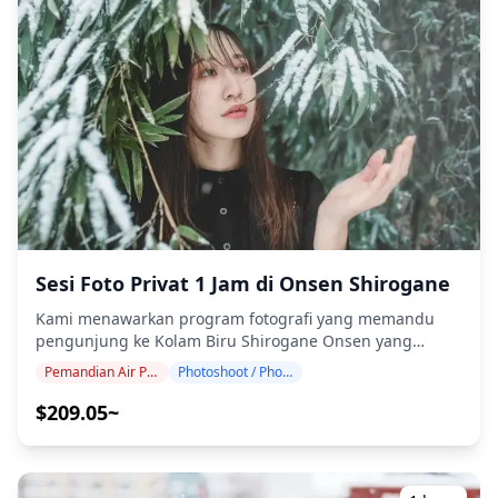
Semenanjung Shiretoko yang merupakan Warisan Dunia
UNESCO hingga pemandangan es hanyut yang
spektakuler di Laut Okhotsk dan ladang bunga
berwarna-warni, abadikan keindahan mentah dari
perbatasan terakhir Jepang. Sesi fotografi tersedia di
mana saja di Shiretoko, Abashiri, Kitami, dan Monbetsu
dan dapat dipesan hingga 3 hari sebelumnya. Kami
akan mengatur fotografer berbahasa Inggris/Jepang.
File asli 100+ foto dikirimkan dalam waktu seminggu,
dan Anda dapat memilih 10 foto favorit Anda untuk
dikirim ulang. Koreksi dilakukan untuk membangkitkan
suasana tertentu, dan jika diinginkan, penyesuaian
dapat dilakukan pada suasana hati dan warna. Biarkan
Sesi Foto Privat 1 Jam di Onsen Shirogane
kami mengabadikan momen spesial Anda di Shiretoko,
Kami menawarkan program fotografi yang memandu
Abashiri, Kitami, dan Monbetsu melalui layanan
pengunjung ke Kolam Biru Shirogane Onsen yang
fotografi kami! ◆ Informasi penting: ・Jika Anda
terkenal di dunia dan lanskap air kaya mineral
terlambat tiba untuk waktu pertemuan yang
Pemandian Air Panas Shirogane
Photoshoot / Photo tour
supernatural. Dipandu oleh fotografer berkualifikasi
dijadwalkan, durasi pemotretan dan jumlah foto yang
tinggi, program kami menyesuaikan jadwal perjalanan
$209.05~
dikirimkan dapat dikurangi. ・Jika hujan diperkirakan
Anda, mengabadikan komposisi alami di Kolam Biru
akan turun di tempat pemotretan 3 hari sebelum
kobalt yang ikonik dengan siluet pohon birch mati yang
tanggal yang dijadwalkan atau jika tiba-tiba hujan pada
halus, Air Terjun Shirahige setinggi 30m yang jatuh ke
hari pemotretan, tiga opsi tersedia: (1) menjadwalkan
sungai berwarna pirus, dan koridor hutan birch