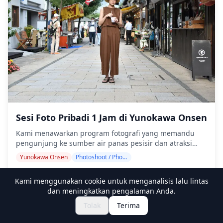
abadikan hutan belantara yang belum tersentuh dan
lanskap unik di ujung utara. Sesi fotografi tersedia di
mana saja di Wakkanai, Rishiri, dan Rebun dan dapat
dipesan hingga 3 hari sebelumnya. Kami akan mengatur
fotografer berbahasa Inggris/Jepang. File asli 100+ foto
dikirimkan dalam waktu seminggu, dan Anda dapat
memilih 10 foto favorit Anda untuk dikirim ulang.
Koreksi dibuat untuk membangkitkan suasana tertentu,
dan jika diinginkan, penyesuaian dapat dilakukan pada
suasana hati dan warna. Biarkan kami mengabadikan
momen spesial Anda di Wakkanai, Rishiri, dan Rebun
melalui layanan fotografi kami! ◆ Informasi penting: ・
Sesi Foto Pribadi 1 Jam di Yunokawa Onsen
Jika Anda terlambat tiba untuk waktu pertemuan yang
Kami menawarkan program fotografi yang memandu
dijadwalkan, durasi pemotretan dan jumlah foto yang
pengunjung ke sumber air panas pesisir dan atraksi
dikirimkan dapat dikurangi. ・Jika hujan diperkirakan
bersejarah Yunokawa Onsen. Dipandu oleh fotografer
akan turun di tempat pemotretan 3 hari sebelum
Yunokawa Onsen
Photoshoot / Photo tour
berkualifikasi tinggi, program kami menyesuaikan
tanggal yang dijadwalkan atau jika tiba-tiba hujan pada
jadwal perjalanan Anda, mengabadikan komposisi alami
$209.05~
hari pemotretan, tiga opsi tersedia: (1) menjadwalkan
Kami menggunakan cookie untuk menganalisis lalu lintas
di tempat monyet salju yang terkenal mandi air panas,
ulang tanggal dan waktu, (2) mengubah lokasi, atau (3)
dan meningkatkan pengalaman Anda.
pemandangan pesisir Selat Tsugaru, dan arsitektur
membatalkan pemotretan. ![]
tradisional. Sesi fotografi tersedia di mana saja di
(https://assets.hldycdn.com/c517cf08-7e72-4772-b0a9-
Tolak
Terima
Yunokawa Onsen dan dapat dipesan hingga 3 hari
be2a28cb333f.png)
sebelumnya. Kami akan mengatur fotografer berbahasa