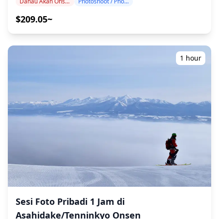
diminta berada di daerah terpencil (Anda akan
Danau Akan Onsen
Photoshoot / Photo tour
Dipandu oleh fotografer berkualifikasi tinggi, program
(https://assets.hldycdn.com/dbdc2098-cb3c-46d7-8db1-
diberitahu terlebih dahulu jika ini berlaku.) ・
kami menyesuaikan jadwal perjalanan Anda,
$209.05~
c76d0c041a8a.jpg) ![]
Pengeluaran pribadi lainnya **Catatan Penting
menangkap komposisi alami di Danau Akan yang
(https://assets.hldycdn.com/5b59e7c2-e29a-4542-ae73-
Sebelum/Setelah Pemesanan** ・Setelah pemesanan
berwarna kobalt dengan alga marimo yang unik, puncak
dd740d410b70.png) ![]
Anda dikonfirmasi, Anda akan diundang ke grup chat
gunung berapi Mt. Oakan dan Mt. Meakan, dan elemen
(https://assets.hldycdn.com/8b5326ea-ae0e-4a80-a34a-
LINE dengan fotografer yang ditugaskan untuk
budaya Ainu. Sesi fotografi tersedia di mana saja di
1 hour
c471f26250a1.png) ![]
memastikan komunikasi yang lancar selama sesi.
Akanko Onsen dan dapat dipesan hingga 3 hari
(https://assets.hldycdn.com/4049b430-f9ee-4c42-b2bf-
Pastikan Anda sudah menginstal aplikasi LINE
sebelumnya. Kami akan mengatur fotografer berbahasa
1d640eadf33a.png) ![]
sebelumnya. (Mohon beri tahu kami jika Anda
Inggris/Jepang. File foto asli 100+ dikirimkan dalam
(https://assets.hldycdn.com/0e7ab056-dc5f-455b-939e-
mengalami masalah dalam menggunakan LINE.) ・Jika
waktu seminggu, dan Anda dapat memilih 10 foto favorit
ca9464c78535.jpg) ![]
Anda ingin berfoto di resort, restoran, hotel, atau
Anda untuk dikirim ulang. Koreksi dilakukan untuk
(https://assets.hldycdn.com/2c754075-ae90-40e6-84da-
fasilitas lain yang memerlukan izin sebelumnya,
membangkitkan suasana hutan belantara yang masih
6ad96627485d.jpg) ![]
pastikan untuk mendapatkan izin pemotretan yang
alami, dan jika diinginkan, penyesuaian dapat dilakukan
(https://assets.hldycdn.com/e5e947bc-28cb-4ea7-ac68-
diperlukan terlebih dahulu secara mandiri.
pada suasana dan warna. Biarkan kami mengabadikan
8f9ccd31e765.png) **Apa yang Termasuk** ・Sesi foto 1
momen spesial Anda di Akanko Onsen melalui layanan
jam ・Data foto (100+ file asli) ・Koreksi warna untuk
fotografi kami! ◆ Informasi penting: ・Jika Anda
hingga 10 foto berdasarkan permintaan Harap
terlambat tiba untuk waktu pertemuan yang
diperhatikan: Pengeditan tidak termasuk retouching
dijadwalkan, durasi pemotretan dan jumlah foto yang
atau perubahan bentuk tubuh, fitur wajah, latar
dikirimkan dapat dikurangi. ・Jika hujan diperkirakan
belakang, atau penghapusan objek. **Apa yang Tidak
akan turun di lokasi pemotretan 3 hari sebelum tanggal
Termasuk** ・Biaya masuk atau reservasi tiket untuk
Sesi Foto Pribadi 1 Jam di
yang dijadwalkan atau jika tiba-tiba hujan pada hari
fasilitas berbayar (Biaya masuk fotografer, jika ada,
pemotretan, tiga opsi tersedia: (1) menjadwalkan ulang
Asahidake/Tenninkyo Onsen
ditanggung oleh pelanggan.) ・Biaya transportasi ke