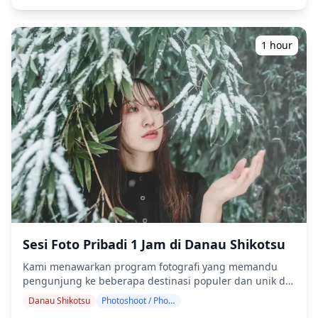
bagikan lokasi pilihan Anda dengan kami!) Temukan
lahan basah yang masih alami dan lanskap vulkanik di
Hokkaido timur. Dari burung bangau mahkota merah
1 hour
yang megah di Rawa Kushiro dan danau kaldera
sebening kristal di Taman Nasional Akan-Mashu hingga
garis pantai dramatis Tanjung Nosappu, abadikan
esensi dari surga margasatwa Jepang. Sesi fotografi
tersedia di mana saja di Kushiro, Nemuro, dan Akan dan
dapat dipesan hingga 3 hari sebelumnya. Kami akan
mengatur fotografer berbahasa Inggris/Jepang. File asli
100+ foto dikirimkan dalam waktu seminggu, dan Anda
dapat memilih 10 foto favorit Anda untuk dikirim ulang.
Koreksi dibuat untuk membangkitkan suasana tertentu,
dan jika diinginkan, penyesuaian dapat dilakukan pada
suasana hati dan warna. Biarkan kami mengabadikan
momen spesial Anda di Kushiro, Nemuro, dan Akan
melalui layanan fotografi kami! ◆ Informasi penting: ・
Sesi Foto Pribadi 1 Jam di Danau Shikotsu
Jika Anda terlambat tiba untuk waktu pertemuan yang
Kami menawarkan program fotografi yang memandu
dijadwalkan, durasi pemotretan dan jumlah foto yang
pengunjung ke beberapa destinasi populer dan unik di
dikirimkan dapat dikurangi. ・Jika hujan diperkirakan
Danau Shikotsu. Dipandu oleh fotografer berkualifikasi
akan turun di tempat pemotretan 3 hari sebelum
Danau Shikotsu
Photoshoot / Photo tour
tinggi, program kami menyesuaikan jadwal perjalanan
tanggal yang dijadwalkan atau jika tiba-tiba hujan pada