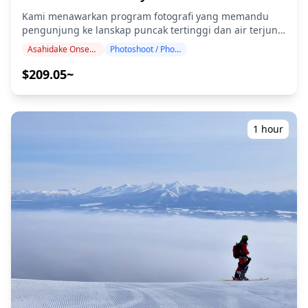
tanggal dan waktu, (2) mengubah lokasi, atau (3)
lokasi pemotretan untuk pelanggan ・Jika pelanggan
Kami menawarkan program fotografi yang memandu
membatalkan pemotretan. ![]
ingin memotret di beberapa lokasi, biaya transportasi
pengunjung ke lanskap puncak tertinggi dan air terjun
(https://assets.hldycdn.com/1494b675-c359-4e76-be2d-
fotografer saat berpindah lokasi dalam waktu
spektakuler Asahidake dan Tenninkyo Onsen. Dipandu
e9b828705dba.png) ![]
pemesanan akan ditanggung oleh pelanggan. ・Biaya
Asahidake Onsen・Tenninkyo Onsen
Photoshoot / Photo tour
oleh fotografer berkualifikasi tinggi, program kami
(https://assets.hldycdn.com/1934fc1d-c4ae-4044-b4c1-
tambahan mungkin berlaku jika lokasi pemotretan yang
menyesuaikan jadwal perjalanan Anda, menangkap
$209.05~
d80239dd2bbb.jpg)
diminta berada di area terpencil (Anda akan diberi tahu
komposisi alami di Gunung Asahi (puncak tertinggi
terlebih dahulu jika ini berlaku.) ・Pengeluaran pribadi
Hokkaido pada 2.290m), Air Terjun Hagoromo setinggi
lainnya **Catatan Penting Sebelum/Sesudah
270m, dan warna tundra alpine musim gugur paling
Pemesanan** ・Setelah pemesanan Anda dikonfirmasi,
awal di Jepang. Sesi fotografi tersedia di mana saja di
1 hour
Anda akan diundang ke chat grup LINE dengan
Asahidake Onsen / Tenninkyo Onsen dan dapat dipesan
fotografer yang ditugaskan untuk memastikan
hingga 3 hari sebelumnya. Kami akan mengatur
komunikasi yang lancar selama sesi. Pastikan Anda telah
fotografer berbahasa Inggris/Jepang. File asli 100+ foto
menginstal aplikasi LINE terlebih dahulu. (Beri tahu
dikirimkan dalam waktu seminggu, dan Anda dapat
kami jika Anda mengalami masalah dalam
memilih 10 foto favorit Anda untuk dikirim ulang.
menggunakan LINE.) ・Jika Anda ingin mengambil foto
Koreksi dilakukan untuk membangkitkan suasana
di resort, restoran, hotel, atau fasilitas lain yang
dramatis dataran tinggi, dan jika diinginkan,
memerlukan izin sebelumnya, pastikan untuk
penyesuaian dapat dilakukan pada suasana hati dan
mendapatkan izin pemotretan yang diperlukan terlebih
warna. Biarkan kami mengabadikan momen spesial
dahulu secara mandiri.
Anda di Asahidake Onsen / Tenninkyo Onsen melalui
layanan fotografi kami! ◆ Informasi penting: ・Jika Anda
terlambat tiba untuk waktu pertemuan yang
dijadwalkan, durasi pemotretan dan jumlah foto yang