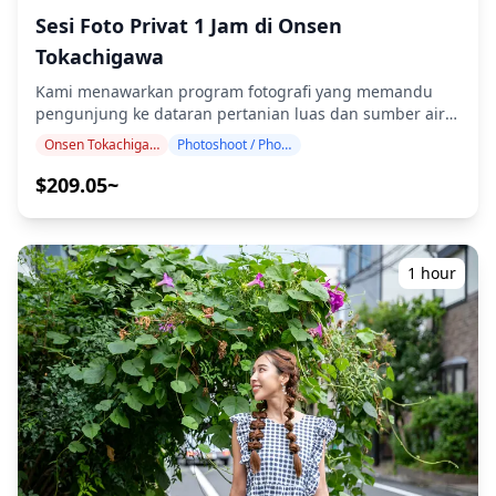
pemotretan, tiga opsi tersedia: (1) menjadwalkan ulang
Sesi Foto Privat 1 Jam di Onsen
tanggal dan waktu, (2) mengubah lokasi, atau (3)
Tokachigawa
membatalkan pemotretan. ![]
(https://assets.hldycdn.com/284b369b-1481-46b4-810c-
Kami menawarkan program fotografi yang memandu
2ca93c28f865.png) ![]
pengunjung ke dataran pertanian luas dan sumber air
(https://assets.hldycdn.com/4e9716ff-6214-4707-a3fc-
panas unik di Onsen Tokachigawa. Dipandu oleh
Onsen Tokachigawa
Photoshoot / Photo tour
975509dca5ba.jpg)
fotografer berkualifikasi tinggi, program kami
menyesuaikan jadwal perjalanan Anda, mengabadikan
$209.05~
komposisi alami di pemandangan tak berujung Dataran
Tokachi, lokasi pengamatan angsa musim dingin di
sepanjang sungai, dan lanskap mata air gambut
berwarna amber. Sesi fotografi tersedia di mana saja di
1 hour
Onsen Tokachigawa dan dapat dipesan hingga 3 hari
sebelumnya. Kami akan mengatur fotografer berbahasa
Inggris/Jepang. File asli dari 100+ foto akan dikirimkan
dalam waktu seminggu, dan Anda dapat memilih 10 foto
favorit Anda untuk dikirimkan ulang. Koreksi dilakukan
untuk membangkitkan suasana pedesaan yang luas,
dan jika diinginkan, penyesuaian dapat dilakukan pada
suasana dan warna. Biarkan kami mengabadikan
momen spesial Anda di Onsen Tokachigawa melalui
layanan fotografi kami! ◆ Informasi penting: ・Jika Anda