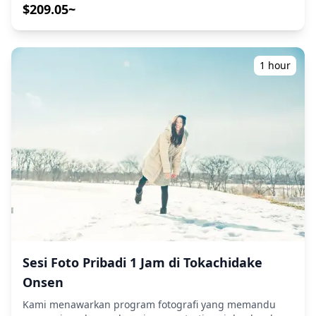
jadwal perjalanan Anda, menangkap komposisi alami
$209.05~
dan mengidentifikasi tempat foto yang ideal. (Mohon
bagikan lokasi pilihan Anda dengan kami!) Temukan
lanskap pertanian yang luas dan langit luas di wilayah
Tokachi. Dari pemandangan yang luas di Naitai
1 hour
Highland Farm dan taman bunga yang berwarna-warni
hingga pacuan kuda Ban'ei yang unik dan ladang
tambal sulam yang berbukit-bukit, tangkap esensi
jantung pertanian Hokkaido. Sesi fotografi tersedia di
mana saja di Tokachi dan Obihiro dan dapat dipesan
hingga 3 hari sebelumnya. Kami akan mengatur
fotografer berbahasa Inggris/Jepang. File asli 100+ foto
dikirimkan dalam waktu seminggu, dan Anda dapat
memilih 10 foto favorit Anda untuk dikirim ulang.
Koreksi dilakukan untuk membangkitkan suasana
tertentu, dan jika diinginkan, penyesuaian dapat
dilakukan pada suasana hati dan warna. Biarkan kami
mengabadikan momen spesial Anda di Tokachi dan
Obihiro melalui layanan fotografi kami! ◆ Informasi
Sesi Foto Pribadi 1 Jam di Tokachidake
penting: ・Jika Anda terlambat tiba untuk waktu
Onsen
pertemuan yang dijadwalkan, durasi pemotretan dan
jumlah foto yang dikirimkan dapat dikurangi. ・Jika
Kami menawarkan program fotografi yang memandu