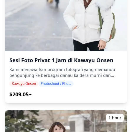
gugur yang dramatis, dan jika diinginkan, penyesuaian
dapat dilakukan pada suasana dan warna. Biarkan kami
mengabadikan momen spesial Anda di Jozankei Onsen
melalui layanan fotografi kami! ◆ Informasi penting: ・
Jika Anda terlambat tiba untuk waktu pertemuan yang
dijadwalkan, durasi pemotretan dan jumlah foto yang
dikirimkan dapat dikurangi. ・Jika hujan diperkirakan
akan turun di lokasi pemotretan 3 hari sebelum tanggal
yang dijadwalkan atau jika tiba-tiba hujan pada hari
pemotretan, tiga opsi tersedia: (1) menjadwalkan ulang
Sesi Foto Privat 1 Jam di Kawayu Onsen
tanggal dan waktu, (2) mengubah lokasi, atau (3)
membatalkan pemotretan. ![]
Kami menawarkan program fotografi yang memandu
(https://assets.hldycdn.com/dcbfd86c-18c4-4be6-aa3c-
pengunjung ke berbagai danau kaldera murni dan
40be675a1d6f.png) ![]
lanskap vulkanik aktif di Kawayu Onsen. Dipandu oleh
Kawayu Onsen
Photoshoot / Photo tour
(https://assets.hldycdn.com/f8c3a9cf-ae92-449d-b19b-
fotografer berkualifikasi tinggi, program kami
fece4f541698.jpg)
menyesuaikan jadwal perjalanan Anda, mengabadikan
$209.05~
komposisi alami di 'Mashu Blue' Danau Mashu yang
terkenal, gunung belerang aktif Gunung Io dengan
kristal kuning, dan perairan zamrud jernih kolam
Kaminoko-ike. Sesi fotografi tersedia di mana saja di
1 hour
Kawayu Onsen dan dapat dipesan hingga 3 hari
sebelumnya. Kami akan mengatur fotografer berbahasa