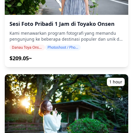
terlambat tiba untuk waktu pertemuan yang
dijadwalkan, durasi pemotretan dan jumlah foto yang
dikirimkan dapat dikurangi. ・Jika hujan diperkirakan
akan turun di lokasi pemotretan 3 hari sebelum tanggal
Sesi Foto Pribadi 1 Jam di Toyako Onsen
yang dijadwalkan atau jika tiba-tiba hujan pada hari
Kami menawarkan program fotografi yang memandu
pemotretan, tiga opsi tersedia: (1) menjadwal ulang
pengunjung ke beberapa destinasi populer dan unik di
tanggal dan waktu, (2) mengubah lokasi, atau (3)
Toyako Onsen. Dipandu oleh fotografer berkualifikasi
membatalkan pemotretan. ![]
Danau Toya Onsen
Photoshoot / Photo tour
tinggi, program kami menyesuaikan jadwal perjalanan
(https://assets.hldycdn.com/74d6224a-cf26-463b-9747-
Anda, menangkap komposisi alami dan mengidentifikasi
$209.05~
79ceb92f389b.png)
tempat foto yang ideal. (Silakan bagikan lokasi pilihan
Anda dengan kami!) Sesi fotografi tersedia di mana saja
di Toyako Onsen dan dapat dipesan hingga 3 hari
sebelumnya. Kami akan mengatur fotografer berbahasa
1 hour
Inggris/Jepang. File asli 100+ foto akan dikirimkan dalam
waktu seminggu, dan Anda dapat memilih 10 foto favorit
Anda untuk dikirim ulang. Koreksi dilakukan untuk
membangkitkan suasana tertentu, dan jika diinginkan,
penyesuaian dapat dilakukan pada suasana hati dan
warna. Biarkan kami mengabadikan momen spesial
Anda di Toyako Onsen melalui layanan fotografi kami! ◆
Informasi penting: ・Jika Anda terlambat tiba pada