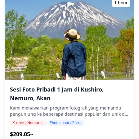
fotografi tersedia di mana saja di Kitayuzawa Onsen dan
1 hour
dapat dipesan hingga 3 hari sebelumnya. Kami akan
mengatur fotografer berbahasa Inggris/Jepang. File foto
asli 100+ akan dikirimkan dalam waktu seminggu, dan
Anda dapat memilih 10 foto favorit Anda untuk dikirim
ulang. Koreksi dilakukan untuk membangkitkan suasana
termal hutan, dan jika diinginkan, penyesuaian dapat
dilakukan pada suasana dan warna. Biarkan kami
mengabadikan momen spesial Anda di Kitayuzawa
Onsen melalui layanan fotografi kami! ◆ Informasi
penting: ・Jika Anda terlambat tiba untuk waktu
pertemuan yang dijadwalkan, durasi pemotretan dan
jumlah foto yang dikirimkan dapat dikurangi. ・Jika
hujan diperkirakan akan turun di lokasi pemotretan 3
hari sebelum tanggal yang dijadwalkan atau jika tiba-
Sesi Foto Pribadi 1 Jam di Kushiro,
tiba hujan pada hari pemotretan, tiga opsi tersedia: (1)
Nemuro, Akan
menjadwalkan ulang tanggal dan waktu, (2) mengubah
lokasi, atau (3) membatalkan pemotretan. ![]
Kami menawarkan program fotografi yang memandu
(https://assets.hldycdn.com/65c3ae86-51e6-4d44-a0d4-
pengunjung ke beberapa destinasi populer dan unik di
a368d8ad6fd9.png) ![]
Kushiro, Nemuro, dan Akan. Dipandu oleh fotografer
Kushiro, Nemuro, Akan
Photoshoot / Photo tour
(https://assets.hldycdn.com/7b32d471-5e32-46e9-a8f7-
berkualifikasi tinggi, program kami menyesuaikan
54f3d556215a.jpg)
jadwal perjalanan Anda, menangkap komposisi alami
$209.05~
dan mengidentifikasi tempat foto yang ideal. (Mohon