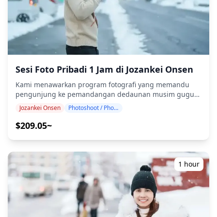
Informasi penting: ・Jika Anda terlambat tiba untuk
waktu pertemuan yang dijadwalkan, durasi pemotretan
dan jumlah foto yang dikirimkan dapat dikurangi. ・Jika
hujan diperkirakan akan turun di lokasi pemotretan 3
hari sebelum tanggal yang dijadwalkan atau jika tiba-
tiba hujan pada hari pemotretan, tiga opsi tersedia: (1)
menjadwalkan ulang tanggal dan waktu, (2) mengubah
Sesi Foto Pribadi 1 Jam di Jozankei Onsen
lokasi, atau (3) membatalkan pemotretan. ![]
Kami menawarkan program fotografi yang memandu
(https://assets.hldycdn.com/284b369b-1481-46b4-810c-
pengunjung ke pemandangan dedaunan musim gugur
2ca93c28f865.png)
dan ngarai yang spektakuler di Jozankei Onsen. Dipandu
Jozankei Onsen
Photoshoot / Photo tour
oleh fotografer berkualifikasi tinggi, program kami
menyesuaikan jadwal perjalanan Anda, menangkap
$209.05~
komposisi alami di jembatan gantung merah Futami
yang ikonik, air terjun yang mengalir, dan pemandangan
ngarai maple yang berwarna-warni. Sesi fotografi
tersedia di mana saja di Jozankei Onsen dan dapat
1 hour
dipesan hingga 3 hari sebelumnya. Kami akan mengatur
fotografer berbahasa Inggris/Jepang. File asli 100+ foto
akan dikirimkan dalam waktu seminggu, dan Anda
dapat memilih 10 foto favorit Anda untuk dikirim ulang.
Koreksi dilakukan untuk membangkitkan suasana musim