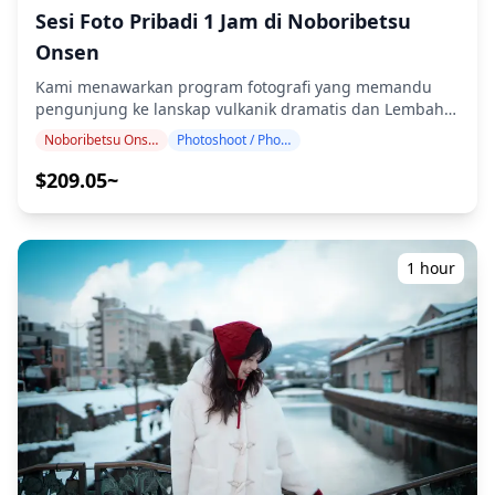
Sesi Foto Pribadi 1 Jam di Noboribetsu
Anda di Muroran, Toya, dan Noboribetsu melalui
layanan fotografi kami! ◆ Informasi penting: ・Jika Anda
Onsen
terlambat tiba pada waktu pertemuan yang dijadwalkan,
durasi pemotretan dan jumlah foto yang dikirimkan
Kami menawarkan program fotografi yang memandu
dapat dikurangi. ・Jika hujan diperkirakan akan turun di
pengunjung ke lanskap vulkanik dramatis dan Lembah
lokasi pemotretan 3 hari sebelum tanggal yang
Neraka di Noboribetsu Onsen. Dipandu oleh fotografer
Noboribetsu Onsen
Photoshoot / Photo tour
dijadwalkan atau jika tiba-tiba hujan pada hari
berkualifikasi tinggi, program kami menyesuaikan
pemotretan, tiga opsi tersedia: (1) menjadwal ulang
jadwal perjalanan Anda, mengabadikan komposisi alami
$209.05~
tanggal dan waktu, (2) mengubah lokasi, atau (3)
di kawah vulkanik yang mengepul, danau sulfur
membatalkan pemotretan. ![]
Oyunuma, dan latar belakang pegunungan yang indah.
(https://assets.hldycdn.com/74d6224a-cf26-463b-9747-
Sesi fotografi tersedia di mana saja di Noboribetsu
79ceb92f389b.png)
Onsen dan dapat dipesan hingga 3 hari sebelumnya.
1 hour
Kami akan mengatur fotografer berbahasa
Inggris/Jepang. File asli dari 100+ foto akan dikirimkan
dalam waktu seminggu, dan Anda dapat memilih 10 foto
favorit Anda untuk dikirim ulang. Koreksi dilakukan
untuk membangkitkan suasana vulkanik yang dramatis,
dan jika diinginkan, penyesuaian dapat dilakukan pada
suasana dan warna. Biarkan kami mengabadikan
momen spesial Anda di Noboribetsu Onsen melalui
layanan fotografi kami! ◆ Informasi penting: ・Jika Anda
terlambat tiba untuk waktu pertemuan yang