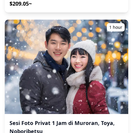
Anda, menangkap komposisi alami dan mengidentifikasi
$209.05~
hari pemotretan, tiga opsi tersedia: (1) menjadwal ulang
tempat foto yang ideal. (Silakan bagikan lokasi pilihan
tanggal dan waktu, (2) mengubah lokasi, atau (3)
Anda dengan kami!) Benamkan diri Anda dalam
membatalkan pemotretan. ![]
keindahan Danau Shikotsu yang masih alami, terkenal
(https://assets.hldycdn.com/afc9b132-f232-45b0-8066-
dengan airnya yang jernih dan lanskap vulkanik yang
1 hour
25be42434059.png)
menakjubkan. Abadikan pantulan sempurna Gunung
Tarumae dan Gunung Fuppushi, warna air 'Shikotsu
Blue' yang terkenal, dan formasi es dramatis selama
Festival Es musim dingin. Sesi fotografi tersedia di mana
saja di Danau Shikotsu dan dapat dipesan hingga 3 hari
sebelumnya. Kami akan mengatur fotografer berbahasa
Inggris/Jepang. File asli 100+ foto dikirimkan dalam
waktu seminggu, dan Anda dapat memilih 10 foto favorit
Anda untuk dikirim ulang. Koreksi dilakukan untuk
membangkitkan suasana tertentu, dan jika diinginkan,
penyesuaian dapat dilakukan pada suasana hati dan
warna. Biarkan kami mengabadikan momen spesial
Anda di Danau Shikotsu melalui layanan fotografi kami!
◆ Informasi penting: ・Jika Anda terlambat tiba untuk
waktu pertemuan yang dijadwalkan, durasi pemotretan
dan jumlah foto yang dikirimkan dapat dikurangi. ・Jika
Sesi Foto Privat 1 Jam di Muroran, Toya,
hujan diperkirakan akan turun di tempat pemotretan 3
Noboribetsu
hari sebelum tanggal yang dijadwalkan atau jika tiba-