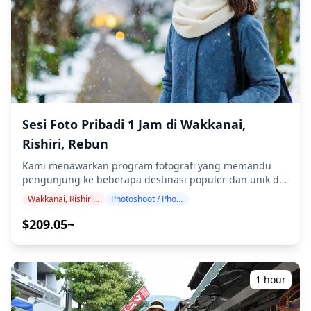
hati dan warna. Biarkan kami mengabadikan momen
spesial Anda di Utoro Onsen melalui layanan fotografi
kami! ◆ Informasi penting: ・Jika Anda terlambat tiba
untuk waktu pertemuan yang dijadwalkan, durasi
pemotretan dan jumlah foto yang dikirimkan dapat
dikurangi. ・Jika hujan diperkirakan akan turun di lokasi
pemotretan 3 hari sebelum tanggal yang dijadwalkan
atau jika tiba-tiba hujan pada hari pemotretan, tiga opsi
tersedia: (1) menjadwalkan ulang tanggal dan waktu, (2)
Sesi Foto Pribadi 1 Jam di Wakkanai,
mengubah lokasi, atau (3) membatalkan pemotretan. ![]
Rishiri, Rebun
(https://assets.hldycdn.com/2166facd-7f93-4b5d-bd27-
da4631afaf8d.png) ![]
Kami menawarkan program fotografi yang memandu
(https://assets.hldycdn.com/48bb0333-bf88-4efc-a286-
pengunjung ke beberapa destinasi populer dan unik di
a92641cabcdf.jpg)
Wakkanai, Rishiri, dan Rebun. Dipandu oleh fotografer
Wakkanai, Rishiri, Rebun
Photoshoot / Photo tour
berkualifikasi tinggi, program kami menyesuaikan
jadwal perjalanan Anda, menangkap komposisi alami
$209.05~
dan mengidentifikasi tempat foto yang ideal. (Mohon
bagikan lokasi pilihan Anda kepada kami!) Rasakan
keindahan terpencil dari perbatasan paling utara
Jepang. Dari pemandangan pesisir dramatis Cape Soya
1 hour
dan bunga alpine murni Pulau Rebun hingga puncak
megah Gunung Rishiri yang menjulang dari laut,