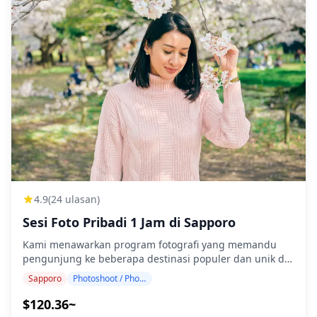
4.9
(24 ulasan)
Sesi Foto Pribadi 1 Jam di Sapporo
Kami menawarkan program fotografi yang memandu
pengunjung ke beberapa destinasi populer dan unik di
Sapporo. Dipandu oleh fotografer berkualifikasi tinggi,
Sapporo
Photoshoot / Photo tour
program kami menyesuaikan jadwal perjalanan Anda,
menangkap komposisi alami, dan mengidentifikasi
$120.36~
tempat foto yang ideal. (Mohon bagikan lokasi pilihan