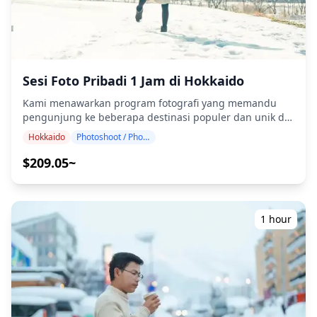
Inggris/Jepang. File asli 100+ foto dikirimkan dalam
waktu seminggu, dan Anda dapat memilih 10 foto favorit
Anda untuk dikirim ulang. Koreksi dilakukan untuk
membangkitkan suasana tertentu, dan jika diinginkan,
penyesuaian dapat dilakukan pada suasana hati dan
warna. Biarkan kami mengabadikan momen spesial
Sesi Foto Pribadi 1 Jam di Hokkaido
Anda di Hakodate melalui layanan fotografi kami! ◆
Kami menawarkan program fotografi yang memandu
Informasi penting: ・Jika Anda terlambat tiba untuk
pengunjung ke beberapa destinasi populer dan unik di
waktu pertemuan yang dijadwalkan, durasi pemotretan
Hokkaido. Dipandu oleh fotografer berkualifikasi tinggi,
dan jumlah foto yang dikirimkan dapat dikurangi. ・Jika
Hokkaido
Photoshoot / Photo tour
program kami menyesuaikan jadwal perjalanan Anda,
hujan diperkirakan akan turun di tempat pemotretan 3
menangkap komposisi alami, dan mengidentifikasi
$209.05~
hari sebelum tanggal yang dijadwalkan atau jika tiba-
tempat foto yang ideal. (Mohon bagikan lokasi pilihan
tiba hujan pada hari pemotretan, tiga opsi tersedia: (1)
Anda dengan kami!) Sesi fotografi tersedia di mana saja
menjadwal ulang tanggal dan waktu, (2) mengubah
di Hokkaido dan dapat dipesan hingga 3 hari
lokasi, atau (3) membatalkan pemotretan. ![]
sebelumnya. Kami akan mengatur fotografer berbahasa
1 hour
(https://assets.hldycdn.com/f3ebb557-2f06-4060-b7ce-
Inggris/Jepang. File asli 100+ foto akan dikirimkan dalam
f48e63a68cf9.png)
waktu seminggu, dan Anda dapat memilih 10 foto favorit
Anda untuk dikirimkan ulang. Koreksi dilakukan untuk
membangkitkan suasana tertentu, dan jika diinginkan,
penyesuaian dapat dilakukan pada suasana hati dan
warna. Biarkan kami mengabadikan momen spesial
Anda di Hokkaido melalui layanan fotografi kami! ◆