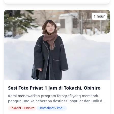
d80239dd2bbb.jpg)
Ryusei, dan dedaunan musim gugur paling awal di
Jepang melalui akses ropeway. Sesi fotografi tersedia di
mana saja di Sounkyo Onsen dan dapat dipesan hingga
1 hour
3 hari sebelumnya. Kami akan mengatur fotografer
berbahasa Inggris/Jepang. File asli berisi 100+ foto akan
dikirimkan dalam waktu seminggu, dan Anda dapat
memilih 10 foto favorit Anda untuk dikirimkan ulang.
Koreksi dilakukan untuk membangkitkan suasana alpine
yang dramatis, dan jika diinginkan, penyesuaian dapat
dilakukan pada suasana dan warna. Biarkan kami
mengabadikan momen spesial Anda di Sounkyo Onsen
melalui layanan fotografi kami! ◆ Informasi penting: ・
Jika Anda terlambat tiba untuk waktu pertemuan yang
dijadwalkan, durasi pemotretan dan jumlah foto yang
dikirimkan dapat dikurangi. ・Jika hujan diperkirakan
akan turun di lokasi pemotretan 3 hari sebelum tanggal
yang dijadwalkan atau jika tiba-tiba hujan pada hari
Sesi Foto Privat 1 Jam di Tokachi, Obihiro
pemotretan, tiga opsi tersedia: (1) menjadwalkan ulang
Kami menawarkan program fotografi yang memandu
tanggal dan waktu, (2) mengubah lokasi, atau (3)
pengunjung ke beberapa destinasi populer dan unik di
membatalkan pemotretan. ![]
Tokachi dan Obihiro. Dipandu oleh fotografer
(https://assets.hldycdn.com/b925a59a-322a-446b-bc34-
Tokachi・Obihiro
Photoshoot / Photo tour
berkualifikasi tinggi, program kami menyesuaikan
5b3377b166b5.png)