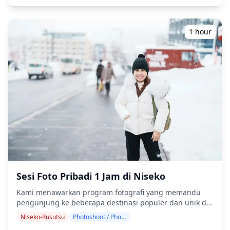
Anda dengan kami!) Sesi fotografi tersedia di mana saja
di Sapporo dan dapat dipesan hingga 3 hari
sebelumnya. Kami akan mengatur fotografer berbahasa
1 hour
Inggris/Mandarin/Korea. File asli 100+ foto akan
dikirimkan dalam waktu seminggu, dan Anda dapat
memilih 10 foto favorit Anda untuk dikirim ulang.
Koreksi dilakukan untuk membangkitkan suasana
tertentu, dan jika diinginkan, penyesuaian dapat
dilakukan pada suasana hati dan warna. Biarkan kami
mengabadikan momen spesial Anda di Sapporo melalui
layanan fotografi kami! ◆ Informasi penting: ・Jika Anda
terlambat tiba untuk waktu pertemuan yang
dijadwalkan, durasi pemotretan dan jumlah foto yang
dikirimkan dapat dikurangi. ・Jika hujan diperkirakan
akan turun di lokasi pemotretan 3 hari sebelum tanggal
yang dijadwalkan atau jika tiba-tiba hujan pada hari
pemotretan, tiga opsi tersedia: (1) menjadwalkan ulang
Sesi Foto Pribadi 1 Jam di Niseko
tanggal dan waktu, (2) mengubah lokasi, atau (3)
Kami menawarkan program fotografi yang memandu
membatalkan pemotretan. ![]
pengunjung ke beberapa destinasi populer dan unik di
(https://assets.hldycdn.com/experiences/d3ae06_fcd67c091
Niseko. Dipandu oleh fotografer berkualifikasi tinggi,
![]
Niseko-Rusutsu
Photoshoot / Photo tour
program kami menyesuaikan jadwal perjalanan Anda,
(https://assets.hldycdn.com/experiences/d3ae06_6df658a139