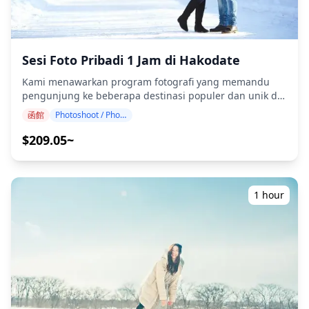
untuk dikirimkan ulang. Koreksi dilakukan untuk
membangkitkan suasana tertentu, dan jika diinginkan,
penyesuaian dapat dilakukan pada suasana dan warna.
Biarkan kami mengabadikan momen spesial Anda di
Sesi Foto Pribadi 1 Jam di Hakodate
Asahikawa, Biei, dan Furano melalui layanan fotografi
kami! ◆ Informasi penting: ・Jika Anda terlambat tiba
Kami menawarkan program fotografi yang memandu
pada waktu pertemuan yang dijadwalkan, durasi
pengunjung ke beberapa destinasi populer dan unik di
pemotretan dan jumlah foto yang dikirimkan dapat
Hakodate. Dipandu oleh fotografer berkualifikasi tinggi,
dikurangi. ・Jika hujan diperkirakan akan turun di lokasi
函館
Photoshoot / Photo tour
program kami menyesuaikan jadwal perjalanan Anda,
pemotretan 3 hari sebelum tanggal yang dijadwalkan
menangkap komposisi alami dan mengidentifikasi
$209.05~
atau jika tiba-tiba hujan pada hari pemotretan, tiga opsi
tempat foto yang ideal. (Mohon bagikan lokasi pilihan
tersedia: (1) menjadwalkan ulang tanggal dan waktu, (2)
Anda dengan kami!) Temukan pesona bersejarah dan
mengubah lokasi, atau (3) membatalkan pemotretan. ![]
pemandangan menakjubkan Hakodate, mulai dari
(https://assets.hldycdn.com/24515ca5-dacc-4211-af77-
pemandangan malam Gunung Hakodate yang terkenal
1 hour
2ffc15f0befb.jpg)
di dunia dan distrik Motomachi yang bersejarah hingga
Gudang Batu Bata Merah Kanemori yang ikonik dan
Benteng Goryokaku berbentuk bintang. Abadikan
perpaduan sempurna antara arsitektur Barat dan
Jepang dengan latar belakang pemandangan pelabuhan
yang indah. Sesi fotografi tersedia di mana saja di
Hakodate dan dapat dipesan hingga 3 hari sebelumnya.
Kami akan mengatur fotografer berbahasa