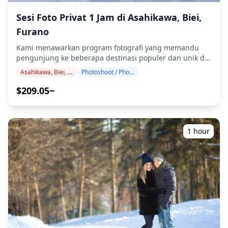
dikirimkan dapat dikurangi. ・Jika hujan diperkirakan
Sesi Foto Privat 1 Jam di Asahikawa, Biei,
akan turun di lokasi pemotretan 3 hari sebelum tanggal
yang dijadwalkan atau jika tiba-tiba hujan pada hari
Furano
pemotretan, tiga opsi tersedia: (1) menjadwalkan ulang
Kami menawarkan program fotografi yang memandu
tanggal dan waktu, (2) mengubah lokasi, atau (3)
pengunjung ke beberapa destinasi populer dan unik di
membatalkan pemotretan. ![]
Asahikawa, Biei, dan Furano. Dipandu oleh fotografer
(https://assets.hldycdn.com/24515ca5-dacc-4211-af77-
Asahikawa, Biei, Furano
Photoshoot / Photo tour
berkualifikasi tinggi, program kami menyesuaikan
2ffc15f0befb.jpg) ![]
jadwal perjalanan Anda, menangkap komposisi alami,
$209.05~
(https://assets.hldycdn.com/65c3ae86-51e6-4d44-a0d4-
dan mengidentifikasi tempat foto yang ideal. (Mohon
a368d8ad6fd9.png)
bagikan lokasi pilihan Anda dengan kami!) Rasakan
keindahan pemandangan Hokkaido tengah yang
menakjubkan dengan perbukitan tambal sulam, ladang
1 hour
bunga terkenal, dan lanskap musiman. Dari Kolam Biru
Biei yang ikonik dan Pohon Tujuh Bintang hingga ladang
lavender Furano dan Farm Tomita, abadikan esensi
pedesaan Jepang yang paling fotogenik. Sesi fotografi
tersedia di mana saja di Asahikawa, Biei, dan Furano
dan dapat dipesan hingga 3 hari sebelumnya. Kami
akan mengatur fotografer berbahasa Inggris/Jepang.
File asli 100+ foto akan dikirimkan dalam waktu
seminggu, dan Anda dapat memilih 10 foto favorit Anda