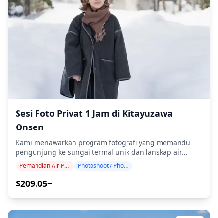
Inggris/Jepang. File asli 100+ foto dikirimkan dalam
waktu seminggu, dan Anda dapat memilih 10 foto favorit
Anda untuk dikirim ulang. Koreksi dilakukan untuk
membangkitkan suasana vulkanik yang murni, dan jika
diinginkan, penyesuaian dapat dilakukan pada suasana
hati dan warna. Biarkan kami mengabadikan momen
spesial Anda di Kawayu Onsen melalui layanan fotografi
kami! ◆ Informasi penting: ・Jika Anda terlambat untuk
waktu pertemuan yang dijadwalkan, durasi pemotretan
dan jumlah foto yang dikirimkan dapat dikurangi. ・Jika
hujan diperkirakan akan turun di lokasi pemotretan 3
hari sebelum tanggal yang dijadwalkan atau jika tiba-
Sesi Foto Privat 1 Jam di Kitayuzawa
tiba hujan pada hari pemotretan, tiga opsi tersedia: (1)
Onsen
menjadwalkan ulang tanggal dan waktu, (2) mengubah
lokasi, atau (3) membatalkan pemotretan. ![]
Kami menawarkan program fotografi yang memandu
(https://assets.hldycdn.com/b925a59a-322a-446b-bc34-
pengunjung ke sungai termal unik dan lanskap air
5b3377b166b5.png) ![]
terjun bertingkat di Kitayuzawa Onsen. Dipandu oleh
Pemandian Air Panas Kitayuzawa
Photoshoot / Photo tour
(https://assets.hldycdn.com/48bb0333-bf88-4efc-a286-
fotografer berkualifikasi tinggi, program kami
a92641cabcdf.jpg)
menyesuaikan jadwal perjalanan Anda, mengabadikan
$209.05~
komposisi alami di sungai termal Shiraginu-no-Toko
dengan dasar berwarna kuning pucat, Air Terjun Sankai-
taki tiga tingkat, dan latar mata air panas hutan. Sesi