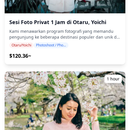
dijadwalkan, durasi pemotretan dan jumlah foto yang
dikirimkan dapat dikurangi. ・Jika hujan diperkirakan
akan turun di lokasi pemotretan 3 hari sebelum tanggal
yang dijadwalkan atau jika tiba-tiba hujan pada hari
Sesi Foto Privat 1 Jam di Otaru, Yoichi
pemotretan, tiga opsi tersedia: (1) menjadwal ulang
Kami menawarkan program fotografi yang memandu
tanggal dan waktu, (2) mengubah lokasi, atau (3)
pengunjung ke beberapa destinasi populer dan unik di
membatalkan pemotretan. ![]
Otaru dan Yoichi. Dipandu oleh fotografer berkualifikasi
(https://assets.hldycdn.com/f3ebb557-2f06-4060-b7ce-
Otaru/Yoichi
Photoshoot / Photo tour
tinggi, program kami menyesuaikan dengan jadwal
f48e63a68cf9.png) ![]
perjalanan Anda, menangkap komposisi alami dan
$120.36~
(https://assets.hldycdn.com/7b32d471-5e32-46e9-a8f7-
mengidentifikasi tempat foto yang ideal. (Mohon
54f3d556215a.jpg)
beritahu kami lokasi pilihan Anda!) Rasakan pesona
romantis kanal bersejarah Otaru dan keindahan pesisir
Yoichi. Dari Kanal Otaru yang berderet lampu gas dan
1 hour
museum kotak musik yang menawan hingga tebing
pantai yang dramatis dan Penyulingan Wiski Nikka yang
terkenal, abadikan keindahan abadi kota-kota pelabuhan
yang indah ini. Sesi fotografi tersedia di mana saja di
Otaru dan Yoichi dan dapat dipesan hingga 3 hari
sebelumnya. Kami akan mengatur fotografer berbahasa
Inggris/Mandarin/Jepang berdasarkan preferensi Anda.
File foto asli sejumlah 100+ akan dikirimkan dalam waktu
seminggu, dan Anda dapat memilih 10 foto favorit Anda