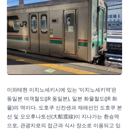
이와테현 이치노세키시에 있는 ‘이치노세키역’은
동일본 여객철도(JR 동일본), 일본 화물철도(JR 화
물)의 역이다. 도호쿠 신칸센과 재래선인 도호쿠 본
선 및 오오후나토선(大船渡線)이 지나가는 환승역
으로, 관광지로의 접근과 식사 장소로 이용되고 있