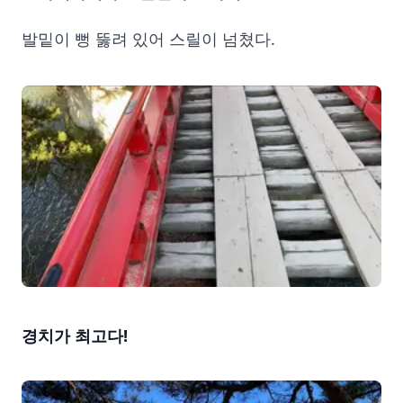
발밑이 뻥 뚫려 있어 스릴이 넘쳤다.
경치가 최고다!