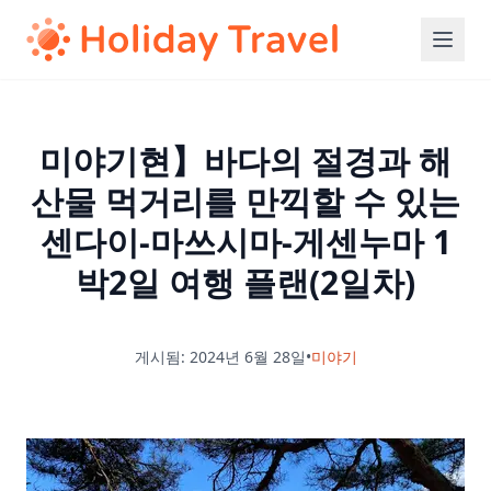
미야기현】바다의 절경과 해
산물 먹거리를 만끽할 수 있는
센다이-마쓰시마-게센누마 1
박2일 여행 플랜(2일차)
게시됨: 2024년 6월 28일
•
미야기