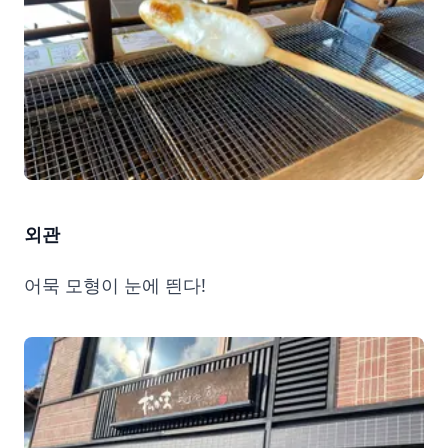
외관
어묵 모형이 눈에 띈다!