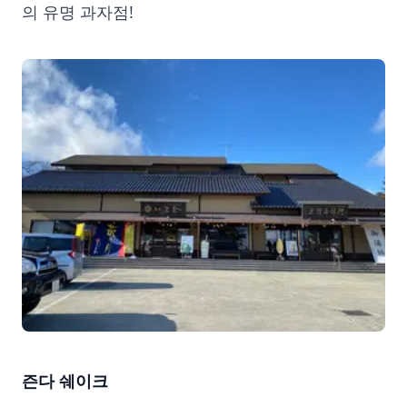
의 유명 과자점!
즌다 쉐이크