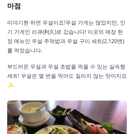
마점
미야기현 하면 우설이죠!우설 가게는 많았지만, 인
기 가게인 리큐(利久)로 갔습니다! 이곳의 매장 한
정 메뉴인 우설 주먹밥과 우설 구이 세트(2,120엔)
를 먹었습니다.
부드러운 우설과 우설 초밥을 먹을 수 있는 실속형
세트! 우설은 몇 번을 먹어도 질리지 않는 맛이지요
✨.