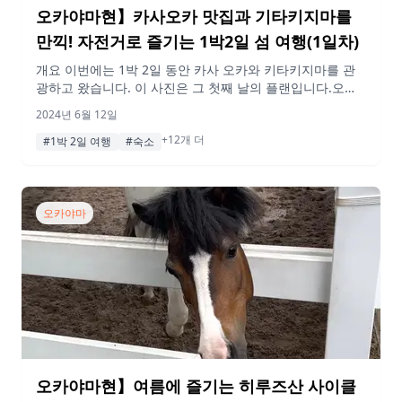
오카야마현】카사오카 맛집과 기타키지마를
만끽! 자전거로 즐기는 1박2일 섬 여행(1일차)
개요 이번에는 1박 2일 동안 카사 오카와 키타키지마를 관
광하고 왔습니다. 이 사진은 그 첫째 날의 플랜입니다.오카
야마 역에서 디자인이 매우 멋진 관광열차를 타고 기간 한정
2024년 6월 12일
으로 정차하는 가사오카역에서 하차한다. 현지 인기 먹거리
+12개 더
인 ‘카사오카 라멘’으로 배를 채운 후 항구로 향하여 페리를
#1박 2일 여행
#숙소
타고 키타키지마로 향했다!이미 알고 계신 분들도 계시겠지
만, 키타키지마는 개그맨 치도리 다오의 고향으로 ‘돌의
섬’으로 유명하다.꼭 참고해 주세요 […]
오카야마
오카야마현】여름에 즐기는 히루즈산 사이클