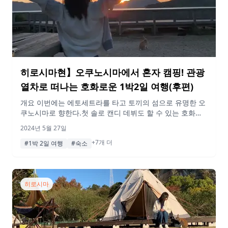
히로시마현】오쿠노시마에서 혼자 캠핑! 관광
열차로 떠나는 호화로운 1박2일 여행(후편)
개요 이번에는 에토세트라를 타고 토끼의 섬으로 유명한 오
쿠노시마로 향한다.첫 솔로 캔디 데뷔도 할 수 있는 호화로
운 여행입니다. 이번 기사는 그 두 번째 날의 내용을 소개합
2024년 5월 27일
니다. 꼭 참고해 보시기 바랍니다! 게재된 정보 및 가격은 변
+7개 더
동될 수 있습니다. 전편(1일차) 보기 공정 09:00 휴가마을 오
#1박 2일 여행
#숙소
쿠노시마 캠핑장 아사히 토끼도 있습니다 호텔 뷔페 조식은
호텔에서 뷔페로 제공된다. 일식, 양식, 빵 […]
히로시마