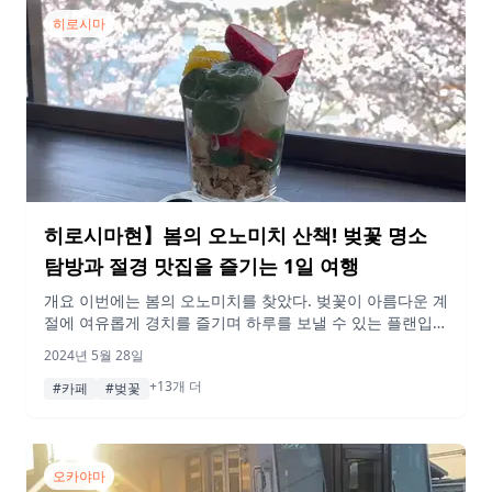
빡빡한 스케줄이므로 열차 […]
히로시마
히로시마현】봄의 오노미치 산책! 벚꽃 명소
탐방과 절경 맛집을 즐기는 1일 여행
개요 이번에는 봄의 오노미치를 찾았다. 벚꽃이 아름다운 계
절에 여유롭게 경치를 즐기며 하루를 보낼 수 있는 플랜입니
다.로프웨이를 타거나 페리를 타거나 평소와 다른 산책을 하
2024년 5월 28일
며 기분전환을 할 수 있다! 현지인들에게 사랑받는 가게로,
+13개 더
맛있는 밥과 디저트도 먹을 수 있어 만족도가 높다.오노미치
#카페
#벚꽃
에 놀러 갈 때 꼭 참고해 보세요. 게재된 정보 및 가격은 변
동될 수 있습니다. 행선지 오노미치역 오노미치역에서 출발
✨. […]
오카야마