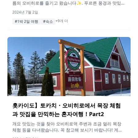
름의 오비히로를 즐기고 왔습니다✨. 푸르른 풍경과 맛있는
밥, 그리고 약간의 술 한잔으로 기분전환을 할 수 있는 최고
2024년 7월 2일
의 장소다!초여름의 오비히로는 청량하고 쾌적했다! 게재된
+9개 더
정보 및 가격은 변동될 수 있습니다. Part1, Part2 기사는 여
#1박 2일 여행
#숙소
기 행선지 09:30 오비히로 공항(토카치 오비히로 공항) 이번
에는 하네다 공항에서 출발한다. 직항편으로 토카치 오비히
로 공항에 […]
홋카이도】토카치・오비히로에서 목장 체험
과 맛집을 만끽하는 혼자여행！Part2
개요 맛있는 것을 찾아 오비히로역 주변과 조금 멀리 목장
체험 등을 다녀왔습니다. 꼭 참고해 보시기 바랍니다! 게재
된 정보 및 가격은 변동될 수 있습니다. Part1 기사는 여기