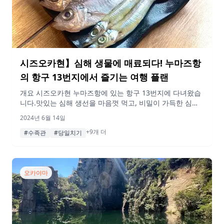
시즈오카현】심해 생물에 매료되다! 누마즈항
의 항구 13번지에서 즐기는 여행 플랜
개요 시즈오카현 누마즈항에 있는 항구 13번지에 다녀왔습
니다.맛있는 심해 생선을 마음껏 먹고, 비밀이 가득한 심해
의 세계도 들여다보았다. 생선 애호가라면 꼭 가봐야 할 곳!
2024년 6월 14일
가족, 데이트, 혼자서도 즐길 수 있다! 추천 명소입니다. 꼭
+9개 더
참고해 보시기 바랍니다! 게재된 정보 및 가격은 변동될 수
#수족관
#당일치기
있습니다. 행선지 10:50 누마즈역 누마즈역에서 출발! 버스
를 타고 누마즈항으로 향합니다.토카이 버스, 이즈 하코네
버스를 이용하면 […]
오카야마