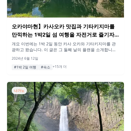
오카야마현】카사오카 맛집과 기타키지마를
만끽하는 1박2일 섬 여행을 자전거로 즐기자(2
일차)
개요 이번에는 1박 2일 동안 카사 오카와 기타키지마를 관
광하고 왔습니다. 이 글은 그 둘째 날의 플랜을 소개합니다.
자전거를 대여하여 기타키지마 섬을 산책.따뜻한 사람들에
2024년 6월 12일
둘러싸여 섬을 떠날 때면 감상에 젖는다✨ 다시 꼭 가고 싶
+15개 더
은 섬이었다! 그 밖에도 카사오카 시내에 있는 추천 양과자
#1박 2일 여행
#숙소
가게와 카사오카 베이 팜도 방문하며 즐거운 시간을 보냈습
니다.가사오카에 가면 꼭 기타키지마에도 들러보세요✨. 게
재된 정보 및 […]
나가노