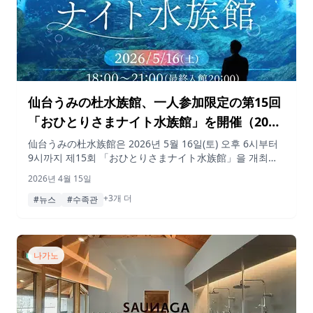
仙台うみの杜水族館、一人参加限定の第15回
「おひとりさまナイト水族館」を開催（2026
年5月16日）
仙台うみの杜水族館은 2026년 5월 16일(토) 오후 6시부터
9시까지 제15회 「おひとりさまナイト水族館」을 개최합
니다. 이 야간 행사는 조용하고 여유롭게 수족관을 즐기고
2026년 4월 15일
싶은 혼자 방문하는 분들을 위해 마련되었습니다.
+3개 더
#뉴스
#수족관
나가노