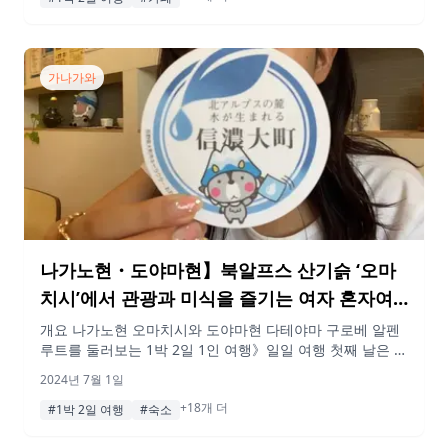
직접 로스팅한 커피와 가나무초의 특산품인 텀을 사용한 디
저트로 유명한 카페다.가게가 캠프 한센 GATE1과 가까워서
그런지 […]
가나가와
나가노현・도야마현】북알프스 산기슭 ‘오마
치시’에서 관광과 미식을 즐기는 여자 혼자여
행! (1일차)
개요 나가노현 오마치시와 도야마현 다테야마 구로베 알펜
루트를 둘러보는 1박 2일 1인 여행》일일 여행 첫째 날은 나
가노현 오마치시를 관광했습니다. 오마치시는 나가노현 북
2024년 7월 1일
서부에 위치하고 있으며, 알펜루트의 나가노현 쪽 관문으로
+18개 더
유명하다.신주쿠에서 버스로 환승 없이 약 4시간 반이면 갈
#1박 2일 여행
#숙소
수 있다!일본 유수의 산악지대로 산과 인연이 깊은 오마치