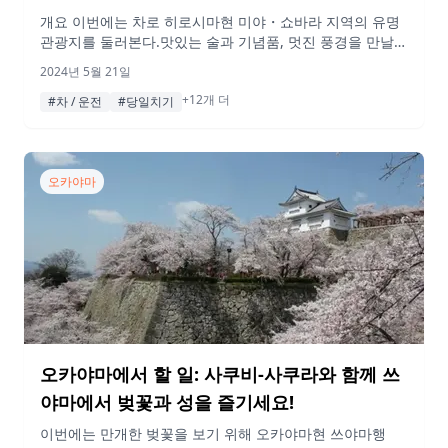
개요 이번에는 차로 히로시마현 미야・쇼바라 지역의 유명
관광지를 둘러본다.맛있는 술과 기념품, 멋진 풍경을 만날
수 있는… 알찬 하루였다. 꼭 참고해 보시기 바랍니다! 게재
2024년 5월 21일
된 정보 및 가격은 변동될 수 있습니다. 행선지 09:00 삼차
+12개 더
역 이번 여행의 시작은 미야기역이다! 여기서부터 차로 이동
#차 / 운전
#당일치기
해 둘러본다. 스팟 개요 ‘미죠역’은 히로시마현 미죠시에 있
는 서일본 여객철도(JR 니시니혼) 게이비선의 역이다. 주변
에는 관광 명소와 상업시설이 […]
오카야마
오카야마에서 할 일: 사쿠비-사쿠라와 함께 쓰
야마에서 벚꽃과 성을 즐기세요!
이번에는 만개한 벚꽃을 보기 위해 오카야마현 쓰야마행