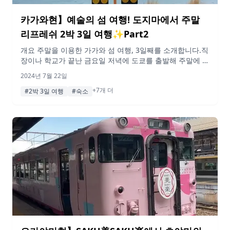
카가와현】예술의 섬 여행! 도지마에서 주말
리프레쉬 2박 3일 여행✨Part2
개요 주말을 이용한 가가와 섬 여행, 3일째를 소개합니다.직
장이나 학교가 끝난 금요일 저녁에 도쿄를 출발해 주말에 섬
을 관광하는 계획. 섬은 굉장히 먼 곳이라고 생각했는데, 의
2024년 7월 22일
외로 쉽게 갈 수 있는 곳이에요! 마지막 날은 가가와현의 예
+7개 더
술의 섬이라 불리는 도요시마로 향한다.섬 전체에 예술작품
#2박 3일 여행
#숙소
이 곳곳에 있고, 사진 찍을 수 있는 장소도 많았다! 자연과
예술을 모두 즐길 수 있어 주말 리프레쉬 […]