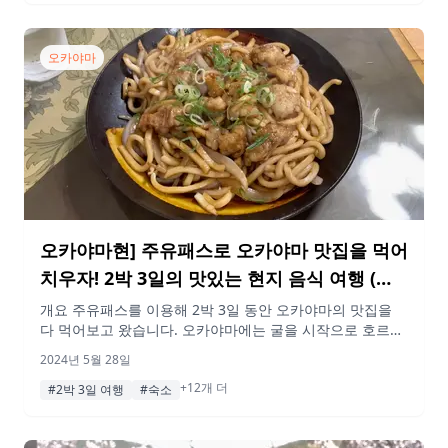
을 참고하여 오카야마 미식여행을 떠나보시기 바랍니다.(매
우 빡빡한 스케줄이므로 열차 […]
오카야마
오카야마현] 주유패스로 오카야마 맛집을 먹어
치우자! 2박 3일의 맛있는 현지 음식 여행 (전
편)
개요 주유패스를 이용해 2박 3일 동안 오카야마의 맛집을
다 먹어보고 왔습니다. 오카야마에는 굴을 시작으로 호르몬
우동, 카사오카 라멘 등 오카야마에는 너무 맛있는 향토 음
2024년 5월 28일
식이 많다! 주유패스는 개찰구에서 역무원에게 스마트폰 화
+12개 더
면을 보여주기만 하면 기차를 탈 수 있는 편리하고 저렴한
#2박 3일 여행
#숙소
티켓이다. 이 기사는 그 전편입니다. 여러분도 꼭 이 플랜을
참고하여 오카야마 미식여행을 떠나보시기 바랍니다.(매우