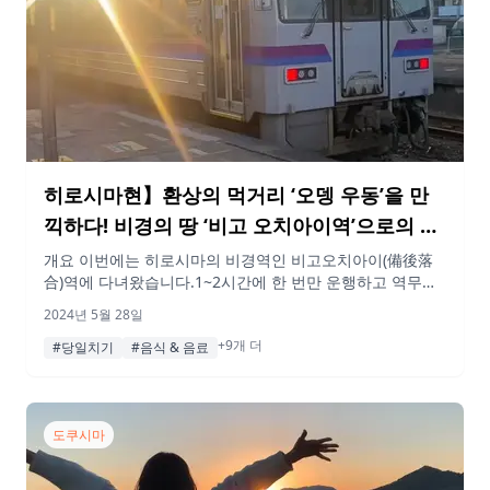
히로시마현】환상의 먹거리 ‘오뎅 우동’을 만
끽하다! 비경의 땅 ‘비고 오치아이역’으로의 여
행
개요 이번에는 히로시마의 비경역인 비고오치아이(備後落
合)역에 다녀왔습니다.1~2시간에 한 번만 운행하고 역무원
도 없는 산속 깊숙한 곳에 조용히 자리한 무인역이다. 철도
2024년 5월 28일
팬들 사이에서 은근히 인기 있는, 역사가 느껴지는 조용하고
+9개 더
멋진 역이었다. 오뎅 우동도 먹을 수 있어 대만족! 꼭 한번
#당일치기
#음식 & 음료
가보시기 바랍니다! 게재된 정보 및 가격은 변동될 수 있습
니다. 행선지 13:00 신미역 신미역에서 출발! JR 게이비선을
탑니다. 게이비선 차량은 […]
도쿠시마