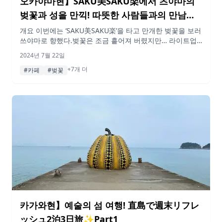
오카야마현】SAKU美SAKU楽에서 츠야마의
벚꽃과 성을 만끽! 따뜻한 사람들과의 만남도
즐기는 여행
개요 이번에는 ‘SAKU美SAKU楽’을 타고 만개한 벚꽃을 보러
쓰야마로 향했다.벚꽃은 조금 흩어져 버렸지만… 라이트업
된 츠야마성과 맛있는 밥, 그리고 츠야마의 따뜻한 사람들과
2024년 7월 22일
의 만남을 통해 다시 가고 싶다는 생각이 들었습니다! 라고
+7개 더
생각하게 만드는 즐거운 여행이 되었습니다. 오카야마현 츠
#카페
#벚꽃
야마, 추천하는 곳이니 꼭 한 번 확인해 보세요. 게재된 정보
및 가격은 변동될 수 있습니다. 행선지 10:50 오카야마역
‘SAKU美SAKU楽’이라는 관광열차를 타고 […]
카가와현】예술의 섬 여행! 直島で週末リフレ
ッシュ2泊3日旅✨Part1