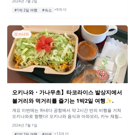
2024년 7월 2일
행선지 오비히로역 이번에는 오비히로역에서 출발한다. 현
+9개 더
지에서 인기 있는 디저트와 미식 여행을 떠난다! 스팟 개요
#1박 2일 여행
#숙소
오비히로역은 홋카이도 오비히로시에 있는 대표 역이다. 특
급 ‘토카치’의 시발역이자 종착역으로, 특급 ‘오조라’를 포함
한 모든 여객 […]
오키나와
오키나와・가나무초】타코라이스 발상지에서
볼거리와 먹거리를 즐기는 1박2일 여행✨.
개요 이번에는 하네다 공항에서 약 2시간 반의 비행을 거쳐
오키나와로 향했다! 오키나와 음식과 아와모리, 카누 체험,
아메리칸 스타일 바 등… 긴타케의 매력을 만끽하는 1박2일
2024년 7월 1일
여행✨. 게재된 정보 및 가격은 변동될 수 있습니다. 행선지
+13개 더
13:00 richamocha cafe(리카모카 카페) 먼저 방문한 곳은
#1박 2일 여행
#카페