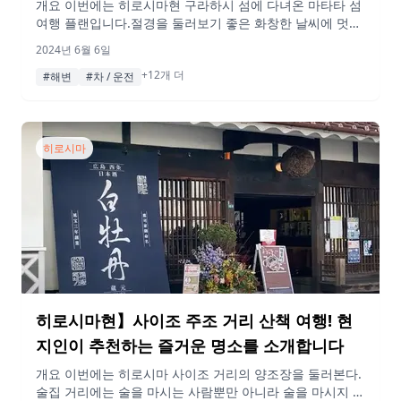
개요 이번에는 히로시마현 구라하시 섬에 다녀온 마타타 섬
여행 플랜입니다.절경을 둘러보기 좋은 화창한 날씨에 멋진
경치를 즐길 수 있었습니다!여유롭게 드라이브도 하고 산책
2024년 6월 6일
도 하고 알찬 하루였네요. 꼭 참고해서 가보시기 바랍니다!
+12개 더
게재된 정보 및 가격은 변동될 수 있습니다. 행선지 10:00
#해변
#차 / 운전
오토노세토 공원 구라하시 섬은 히로시마 시내에서 차로 약
1시간 반 정도 소요된다! 섬으로 건너가기 전에 먼저 이 […]
히로시마
히로시마현】사이조 주조 거리 산책 여행! 현
지인이 추천하는 즐거운 명소를 소개합니다
개요 이번에는 히로시마 사이조 거리의 양조장을 둘러본다.
술집 거리에는 술을 마시는 사람뿐만 아니라 술을 마시지 않