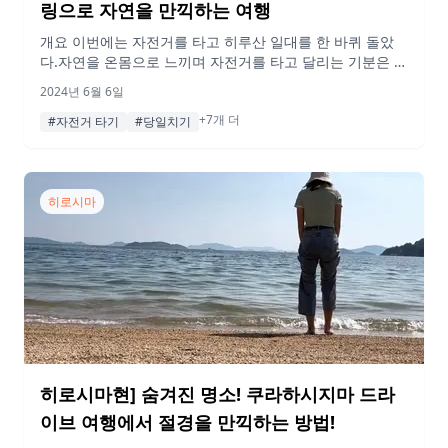
링으로 자연을 만끽하는 여행
개요 이번에는 자전거를 타고 히루산 일대를 한 바퀴 돌았
다.자연을 온몸으로 느끼며 자전거를 타고 달리는 기분은 정
말 좋았다, 풀, 흙, 꽃향기, 샘솟는 냉천, 광활한 녹지, 동물
2024년 6월 6일
들… 다시 한 번 자연의 경이로움과 고마움을 확인했다. 곳
+7개 더
곳의 명소를 들르면서 자전거를 탈 수 있어서 정말 즐거웠고
#자전거 타기
#당일치기
요, 무엇보다 자전거를 타고 이동하는 것이 왠지 모르게 친
환경적인 느낌이 들었다. 자연에 감사하는 힐링 여행이 […]
히로시마
히로시마현] 숨겨진 명소! 쿠라하시지마 드라
이브 여행에서 절경을 만끽하는 방법!