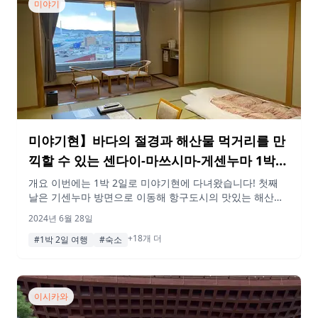
미야기
미야기현】바다의 절경과 해산물 먹거리를 만
끽할 수 있는 센다이-마쓰시마-게센누마 1박2
일 여행 플랜(1일차)
개요 이번에는 1박 2일로 미야기현에 다녀왔습니다! 첫째
날은 기센누마 방면으로 이동해 항구도시의 맛있는 해산물
요리를 즐긴다.알면 알수록 기센누마는 매력 넘치는 곳이었
2024년 6월 28일
다. 도쿄에서도 쉽게 갈 수 있으니 여행에 갈 때 꼭 참고해
+18개 더
보시기 바랍니다. 게재된 정보 및 가격은 변동될 수 있습니
#1박 2일 여행
#숙소
다. 행선지 10:15 센다이역 센다이역에서 출발! 도쿄에서 신
칸센으로 1시간 남짓한 거리. 생각보다 접근성이 좋아서 좋
았어요. 스팟 […]
이시카와