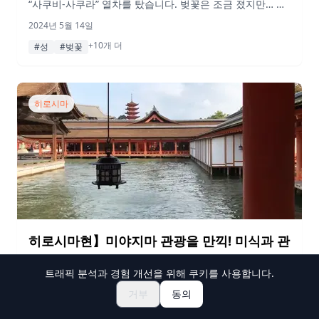
“사쿠비-사쿠라” 열차를 탔습니다. 벚꽃은 조금 졌지만… 조
명이 켜진 쓰야마성과 맛있는 음식, 그리고 따뜻한 마음을
2024년 5월 14일
가진 쓰야마 사람들은 저를 다시 돌아가고 싶게 만들었습니
+10개 더
다! 다시 가고 싶게 만드는 즐거운 여행이었습니다!
#성
#벚꽃
히로시마
히로시마현】미야지마 관광을 만끽! 미식과 관
광 명소를 둘러보는 1박 2일 여행
트래픽 분석과 경험 개선을 위해 쿠키를 사용합니다.
개요 이번에는 히로시마현을 대표하는 관광지 ‘미야지마’로
거부
동의
1박2일 여행을 다녀왔다.미야지마의 상징인 ‘이쓰쿠시마 신
사’는 물론 굴과 아게모미지 만두 등 먹거리도 만끽할 수 있
2024년 5월 14일