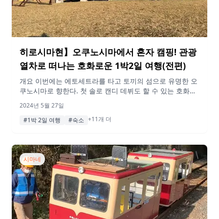
히로시마현】오쿠노시마에서 혼자 캠핑! 관광
열차로 떠나는 호화로운 1박2일 여행(전편)
개요 이번에는 에토세트라를 타고 토끼의 섬으로 유명한 오
쿠노시마로 향한다. 첫 솔로 캔디 데뷔도 할 수 있는 호화로
운 여행입니다. 이 기사는 그 1일차를 소개합니다. 꼭 참고
2024년 5월 27일
해 보시기 바랍니다! 게재된 정보 및 가격은 변동될 수 있습
+11개 더
니다. 행선지 14:40 삼원역 미하라 역에서 출발! 관광열차
#1박 2일 여행
#숙소
etSETOra에 탑승합니다. 개찰구 홈 스팟 개요 히로시마현
미하라시에 있는 ‘미하라 역’은 서일본 여객철도(JR서일본)의
역으로, […]
시마네