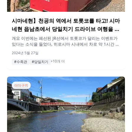
시마네현】천공의 역에서 토롯코를 타고! 시마
네현 읍남초에서 당일치기 드라이브 여행을 즐
기자!
개요 이번에는 폐선된 JR선에서 토롯코가 달리는 이벤트가
있다는 소식을 들었다, 히로시마 시내에서 차로 약 1시간 반
거리에 있는 시마네현 읍남마을에 다녀왔습니다.이 우쓰이
2024년 5월 27일
역은 무려 지상 20m에 있는 ‘하늘의 역’이다.토롯코와 맛집,
+10개 더
자연을 만끽하며 히로시마 현 경계 부근을 만끽할 수 있는
#수족관
#당일치기
하루입니다. 꼭 참고해 보시기 바랍니다! 게재된 정보 및 가
격은 변동될 수 있습니다. 행선지 10:00 우쓰이역 폐선된 JR
선에서 […]
야마구치