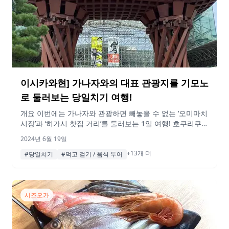
이시카와현] 가나자와의 대표 관광지를 기모노
로 둘러보는 당일치기 여행!
개요 이번에는 가나자와 관광하면 빼놓을 수 없는 ‘오미마치
시장’과 ‘히가시 찻집 거리’를 둘러보는 1일 여행! 호쿠리쿠
특유의 신선한 해산물과 처음 먹어보는 가나자와 오뎅을 맛
2024년 6월 19일
볼 수 있다.기모노를 입고 산책한 ‘히가시 찻집거리’도 ‘주계
+13개 더
가 찻집거리’도 분위기가 너무 좋았어요✨. 가나자와 관광
#당일치기
#먹고 걷기 / 음식 투어
시 꼭 참고해 보시기 바랍니다. 게재된 정보 및 가격은 변동
될 수 있습니다. 행선지 10:00 가나자와역 이번 여행은 가나
자와역에서 […]
시즈오카