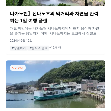
나가노현】신나노초의 먹거리와 자연을 만끽
하는 1일 여행 플랜
개요 이번에는 나가노현 시나노마치에서 현지 음식과 자연
을 즐기는 당일치기 여행! 시나노마치는 도쿄에서 전철로 2
시간 20분이면 도착할 수 있어 당일치기로도 즐길 수 있는
2024년 6월 12일
것이 매력이다✨. 물도 채소도 밥도 맛있고, 무엇보다 공기
+12개 더
가 좋다! 시나노마치를 만끽하고 싶다면 이 플랜을 꼭 참고
#당일치기
#음식 & 음료
해 보세요. 게재된 정보 및 가격은 변동될 수 있습니다. 행선
지 09:20 나가노역 이번 여행의 출발지는 나가노역! 시나노
철도를 […]
오카야마