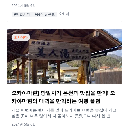
는 사람도 즐길 수 있는 장소가 많아요✨. 이번 산책 여행에
2024년 6월 6일
서는 현지인이 추천하는 명소를 소개합니다! 모두 걸어서 갈
+9개 더
수 있는 거리의 명소들이니 사이조에 가면 꼭 참고해 보길
#당일치기
#음식 & 음료
바란다! 게재된 정보 및 가격은 변동될 수 있습니다. 행선지
10:00 사이조역 이번 여행은 사이조역에서 출발한다! […]
오카야마
오카야마현] 당일치기 온천과 맛집을 만끽! 오
카야마현의 매력을 만끽하는 여행 플랜
개요 이번에는 렌터카를 빌려 드라이브 여행을 즐겼다.가고
싶은 곳이 너무 많아서 다 돌아보지 못했으니 다시 한 번 복
수하고 싶다.오쿠츠 온천을 추천합니다! 꼭 참고해 보시기
2024년 6월 6일
바랍니다! 게재된 정보 및 가격은 변동될 수 있습니다. 행선