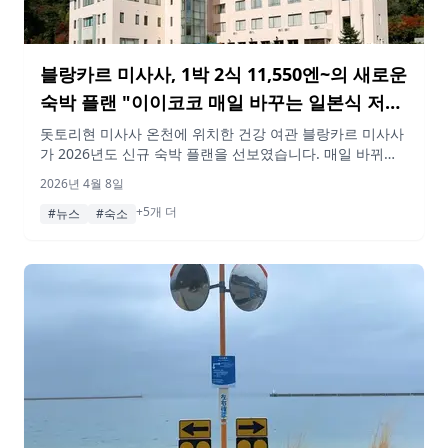
블랑카르 미사사, 1박 2식 11,550엔~의 새로운
숙박 플랜 "이이코코 매일 바꾸는 일본식 저녁
플랜" 출시
돗토리현 미사사 온천에 위치한 건강 여관 블랑카르 미사사
가 2026년도 신규 숙박 플랜을 선보였습니다. 매일 바뀌는
일본식 저녁 식사와 800kcal 이하의 아침 식사를 포함하여
2026년 4월 8일
1인당 11,550엔부터 시작합니다.
+5개 더
#뉴스
#숙소