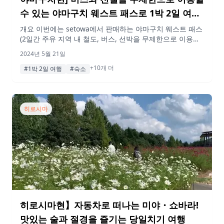
수 있는 야마구치 웨스트 패스로 1박 2일 여행!
전편
개요 이번에는 setowa에서 판매하는 야마구치 웨스트 패스
(2일간 주유 지역 내 철도, 버스, 선박을 무제한으로 이용할
수 있는 패스)를 이용해 야마구치현의 시모노세키, 가쿠시
2024년 5월 21일
마, 나가토, 나가토유모토를 둘러보았다! 해산물도 맛있었
+10개 더
고, 온천도 즐거웠고, 1박 2일의 여행은 매우 만족스러웠다.
#1박 2일 여행
#숙소
이 기사는 그 첫 번째 날입니다. 꼭 참고해 보시기 바랍니다!
게재된 정보 및 가격은 변동될 수 있습니다. 행선지 08:50
시모노세키역 이번 […]
히로시마
히로시마현】자동차로 떠나는 미야・쇼바라!
맛있는 술과 절경을 즐기는 당일치기 여행