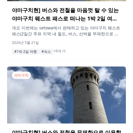
야마구치현] 버스와 전철을 마음껏 탈 수 있는
야마구치 웨스트 패스로 떠나는 1박 2일 여행!
후편
개요 이번에는 setowa에서 판매하고 있는 야마구치 웨스트
패스(2일간 주유 지역 내 철도, 버스, 선박을 무제한으로 이
용할 수 있는 패스)를 이용해 시모노세키, 가쿠시마, 나가토,
2024년 5월 21일
나가토유모토를 둘러보았다! 해산물도 맛있었고, 온천도 즐
+9개 더
거웠고, 1박 2일의 여행은 매우 만족스러웠다. 이 기사는 그
#1박 2일 여행
#숙소
두 번째 날입니다! 꼭 참고해 보시기 바랍니다! 게재된 정보
및 가격은 변동될 수 있습니다. 전편(1일차) 보기 행선지
09:50 […]
야마구치
야마구치현] 버스와 전철을 무제한으로 이용할