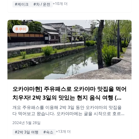
+10개 더
지 10:00 쓰산역 이번 시작은 쓰야마 역에서 시작한다.온천
#케이크
#차 / 운전
을 많이 돌아다니며 재충전하자! 스팟 개요 오카야마현 쓰야
마시에 있는 ‘쓰야마역’은 서일본 여객철도(JR서일본)의 역이
다. 주변에는 철도 보존 […]
후쿠이
오카야마현] 주유패스로 오카야마 맛집을 먹어
치우자! 2박 3일의 맛있는 현지 음식 여행 (후
편)
개요 주유패스를 이용해 2박 3일 동안 오카야마의 맛집을
다 먹어보고 왔습니다. 오카야마에는 굴을 시작으로 호르몬
우동, 카사오카 라멘 등 오카야마에는 너무 맛있는 향토 음
2024년 5월 28일
식이 많다! 주유패스는 개찰구에서 역무원에게 스마트폰 화
+13개 더
면을 보여주기만 하면 기차를 탈 수 있는 편리하고 저렴한
#2박 3일 여행
#숙소
티켓이다. 이번 기사는 그 후편입니다. 여러분도 꼭 이 플랜