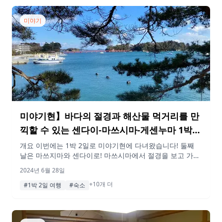
시. 아름다운 산의 경치에 둘러싸여 오마치시의 역사와 사람
의 따뜻함을 느낄 수 있는 하루가 […]
미야기
미야기현】바다의 절경과 해산물 먹거리를 만
끽할 수 있는 센다이-마쓰시마-게센누마 1박2
일 여행 플랜(2일차)
개요 이번에는 1박 2일로 미야기현에 다녀왔습니다! 둘째
날은 마쓰지마와 센다이로! 마쓰시마에서 절경을 보고 가볍
게 먹방도 했어요. 미야기 바닷가에 있는 맛있는 음식을 많
2024년 6월 28일
이 먹을 수 있었던 여행이었다! 도쿄에서도 쉽게 갈 수 있으
+10개 더
니 여행에 갈 때 꼭 참고해 보시기 바랍니다. 게재된 정보 및
#1박 2일 여행
#숙소
가격은 변동될 수 있습니다. 1일차 기사 보기 행선지 07:30
산마린 기센누마 호텔 관양 아침 […]