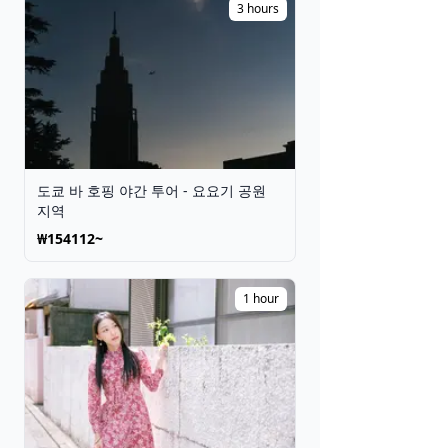
3 hours
도쿄 바 호핑 야간 투어 - 요요기 공원
지역
₩154112~
1 hour