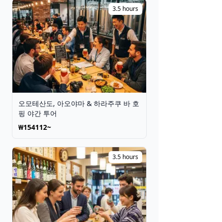
3.5 hours
오모테산도, 아오야마 & 하라주쿠 바 호
핑 야간 투어
₩154112~
3.5 hours