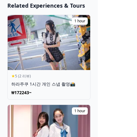
일본 2026
Related Experiences & Tours
🎆 마츠리 &
축제
1 hour
티켓 보기
5 (2 리뷰)
하라주쿠 1시간 개인 스냅 촬영📸
₩172243~
1 hour