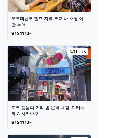
오모테산도 힐즈 지역 도쿄 바 호핑 야
간 투어
₩154112~
3.5 hours
도쿄 젊음의 거리 밤 문화 체험: 다케시
타 & 하라주쿠
₩154112~