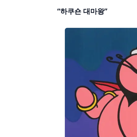
“하쿠숀 대마왕”