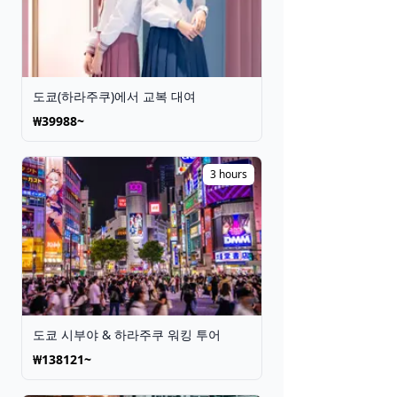
도쿄(하라주쿠)에서 교복 대여
₩39988~
3 hours
도쿄 시부야 & 하라주쿠 워킹 투어
₩138121~