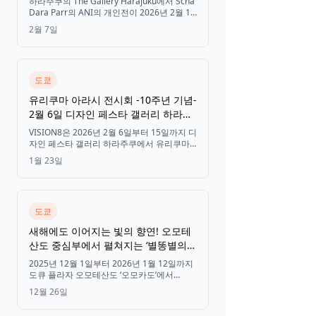
하라주쿠의 The Gallery Harajuku에서 Scha
Dara Parr의 ANI의 개인전이 2026년 2월 13
일부터 2월 22일까지 열립니다. 수십 년에 걸
2월 7일
쳐 제작된 콜라주 작품을 선보입니다.
도쿄
유리쿠마 아라시 전시회 -10주년 기념-
2월 6일 디자인 페스타 갤러리 하라주
쿠에서 개최
VISION8은 2026년 2월 6일부터 15일까지 디
자인 페스타 갤러리 하라주쿠에서 유리쿠마
아라시 10주년 기념 특별 전시회를 개최합니
1월 23일
다. 이번 전시회에서는 새롭게 제작된 일러스
트, 상징적인 애니메이션 장면, 오리지널 컨셉
일러스트, 설정 자료 등을 선보일 예정입니다.
도쿄
새해에도 이어지는 빛의 향연! 오모테
산도 중심부에서 펼쳐지는 ‘별똥별의
숲’ 오모하라 크리스마스 일루미네이션
2025년 12월 1일부터 2026년 1월 12일까지
도큐 플라자 오모테산도 ‘오모카도’에서
NAKED의 혁신적인 레이저 매핑 기술을 활용
12월 26일
한 매혹적인 크리스마스 일루미네이션 행사
가 열립니다. 오모테산도 중심부에서 마법 같