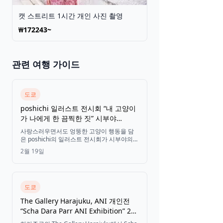
캣 스트리트 1시간 개인 사진 촬영
₩172243~
관련 여행 가이드
도쿄
poshichi 일러스트 전시회 “내 고양이
가 나에게 한 끔찍한 짓” 시부야
Galerie GEEK/ART에서 단 2일 만에
사랑스러우면서도 엉뚱한 고양이 행동을 담
1,500명 방문
은 poshichi의 일러스트 전시회가 시부야의
작은 갤러리에 전례 없는 인파를 불러모아, 주
2월 19일
말 오프닝에 최대 40분까지 줄을 서서 기다리
고 상품이 매진되었습니다.
도쿄
The Gallery Harajuku, ANI 개인전
“Scha Dara Parr ANI Exhibition” 2월
13일부터 개최