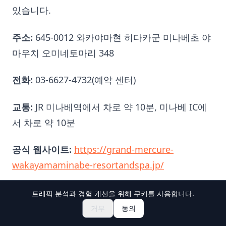
있습니다.
주소:
645-0012 와카야마현 히다카군 미나베초 야
마우치 오미네토마리 348
전화:
03-6627-4732(예약 센터)
교통:
JR 미나베역에서 차로 약 10분, 미나베 IC에
서 차로 약 10분
공식 웹사이트:
https://grand-mercure-
wakayamaminabe-resortandspa.jp/
트래픽 분석과 경험 개선을 위해 쿠키를 사용합니다.
축제 & 이벤트 둘러보기
🎆
그랜드 메르 큐어에 대하여
거부
동의
일본 마츠리 티켓 예약하기