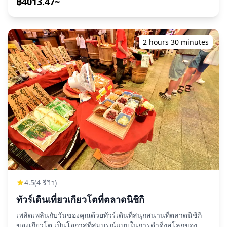
฿4013.47~
ที่เหมาะสม (กรุณาแบ่งปันสถานที่ที่คุณต้องการกับเรา!) เซสชัน
การถ่ายภาพสามารถจัดได้ทุกที่ในเกียวโตและสามารถจองล่วง
หน้าได้ถึง 3 วัน เราจะจัดหาช่างภาพที่พูดภาษาอังกฤษ/จีน/
เกาหลีให้ ไฟล์ภาพต้นฉบับ 100+ ไฟล์จะส่งมอบภายในหนึ่ง
2 hours 30 minutes
สัปดาห์ และคุณสามารถเลือกภาพที่ชื่นชอบ 10 ภาพสำหรับการ
ส่งมอบซ้ำ การแก้ไขจะทำเพื่อสร้างบรรยากาศเฉพาะ และหาก
ต้องการ สามารถปรับแต่งอารมณ์และสีได้ ให้เราจับภาพช่วง
เวลาพิเศษของคุณในเกียวโตผ่านบริการถ่ายภาพของ
เรา!hotography services!\n\n◆ข้อมูลสำคัญ:\n・หากคุณมา
ถึงช้ากว่าเวลานัดหมายที่กำหนด, ระยะเวลาการถ่ายภาพและ
จำนวนภาพที่ส่งมอบอาจลดลง.\n・หากมีการพยากรณ์ฝนสำหรับ
จุดถ่ายภาพ 3 วันก่อนวันที่กำหนด หรือหากฝนตกโดยไม่คาดคิด
ในวันถ่ายภาพ, มีตัวเลือก 3 ข้อ: (1) เลื่อนวันและเวลา, (2)
เปลี่ยนสถานที่, หรือ (3) ยกเลิกการถ่ายภาพ.วันและเวลา, (2)
เปลี่ยนสถานที่, หรือ (3) ยกเลิกการถ่ายภาพ.\n\n\n![]
(https://assets.hldycdn.com/experiences/d3ae06_540e33792c
[]
(https://assets.hldycdn.com/experiences/d3ae06_0438bb5e2
4.5
(4 รีวิว)
[]
ทัวร์เดินเที่ยวเกียวโตที่ตลาดนิชิกิ
(https://assets.hldycdn.com/experiences/d3ae06_ebd3d18a4
[]
เพลิดเพลินกับวันของคุณด้วยทัวร์เดินที่สนุกสนานที่ตลาดนิชิกิ
(https://assets.hldycdn.com/experiences/d3ae06_c783a28d3
ของเกียวโต เป็นโอกาสที่สมบูรณ์แบบในการดำดิ่งสู่โลกของ