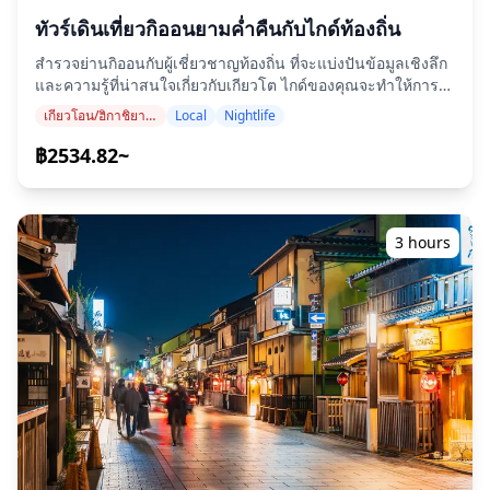
◆กำหนดการ ■จุดนัดพบ: 📍Starbucks Coffee - Kyoto Sanjo-
ทัวร์เดินเที่ยวกิออนยามค่ำคืนกับไกด์ท้องถิ่น
ohashi สะพาน ไกด์ของคุณจะรอคุณอยู่หน้าร้าน Starbucks
สำรวจย่านกิออนกับผู้เชี่ยวชาญท้องถิ่น ที่จะแบ่งปันข้อมูลเชิงลึก
คุณสามารถปรับจุดนัดพบให้เหมาะกับความต้องการของคุณ—
และความรู้ที่น่าสนใจเกี่ยวกับเกียวโต ไกด์ของคุณจะทำให้การ
แค่แจ้งให้เราทราบหากคุณต้องการหารือเกี่ยวกับตัวเลือก! Here’s
สนทนาน่าสนใจและสนุกสนานตลอดทัวร์ ระหว่างทาง คุณจะได้
a sample itinerary for your reference: ■Pontocho District
เกียวโอน/ฮิกาชิยามะ (วัดคิโยมิซุ, ศาลเจ้ายาซากะ, ศาลเจ้าเฮอัน)
Local
Nightlife
ไปยังเส้นทางที่ซ่อนอยู่และจุดที่ไม่ค่อยมีคนรู้จักซึ่งมีทิวทัศน์ที่
Pontocho Alley, often called Kyoto’s most beautiful street,
งดงาม เหมาะสำหรับการค้นพบเสน่ห์แท้จริงของพื้นที่ ◆บทนำ
฿2534.82~
is a timeless escape with traditional shops และ cozy
สำรวจย่านกิออนกับผู้เชี่ยวชาญท้องถิ่น ที่จะแบ่งปันข้อมูลเชิงลึก
restaurants. Free from cars และ modern architectures, it
และความรู้ที่น่าสนใจเกี่ยวกับเกียวโต ไกด์ของคุณจะทำให้การ
offers an authentic glimpse of Kyoto's charm. ■Kennin-ji
สนทนาน่าสนใจและสนุกสนานตลอดทัวร์ ระหว่างทาง คุณจะได้
Temple Visit Kyoto's oldest Zen temple, featuring a
ไปยังเส้นทางที่ซ่อนอยู่และจุดที่ไม่ค่อยมีคนรู้จักซึ่งมีทิวทัศน์ที่
stunning gilded screen of wind และ thunder gods! ■Gion
3 hours
งดงาม เหมาะสำหรับการค้นพบเสน่ห์แท้จริงของพื้นที่ ◆รวมอยู่
Wander through Kyoto's historic Gion district, beginning
ในราคา ・ทัวร์กับไกด์ท้องถิ่น ・รูปถ่ายทัวร์ ไกด์ของคุณจะถ่าย
with a stroll down Hanami-koji street. Cross Tatsumi
รูปให้คุณ! ◆กำหนดการ ■จุดนัดพบ: โรงละครมินามิซะ ไกด์ของ
สะพาน to discover Shimbashi, a charming area with
คุณจะรอคุณอยู่หน้าโรงละครมินามิซะ ■Gionmachi
elegant wooden houses, upscale restaurants, cozy cafes,
Minamigawa One of Kyoto’s most famous streets, where,
และ traditional tea houses. ■Yasaka Shrine With a history
if you’re lucky, you might catch a glimpse of a Maiko หรือ
spanning over 1,350 years, Yasaka Shrine serves as the
Geiko! ■Yasui-Konpiragu A shrine renowned for its
spiritual protector of Kyoto's lively Gion district. Famous
power to sever negative ties of fate. It’s an ideal place to
for hosting the Gion Matsuri every July. ■Maruyama Park
cut off the bad relationships. ■Sannenzaka Ninenzaka
This park offers a peaceful escape in every season.
ถนนแบบดั้งเดิมที่สวยงาม เดินเพียงระยะสั้นจากวัดคิโยมิซุเดระ
Famous for its stunning cherry blossoms in spring, it’s
■Ryōzen Kannon Temple สร้างขึ้นในปี 1955 เพื่อสวดมนต์ให้
an ideal spot to relax และ recharge during sightseeing.