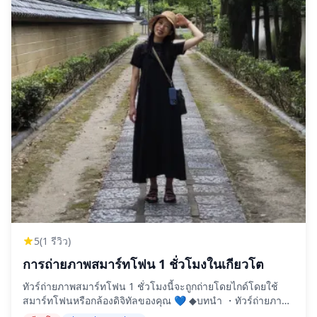
9:30 น. -- 9:50 น. ## **ข้อมูลตั๋วและการรับ** นี่คือตั๋ว
กระดาษ ไม่ใช่ e-ticket ในวันจัดงานเทศกาล โปรดมาที่สถานที่
ต่อไปนี้เพื่อรับตั๋วโดยตรงจากเจ้าหน้าที่ของเรา หลังจากทำการ
จอง เราจะติดต่อคุณเพื่อแจ้งเวลารับสินค้าที่แน่นอนภายในวัน
ก่อนวันจัดงาน ・สถานที่รับ: TKP Kyoto Shijo Conference
Center 6F Shijo SET Bldg. 99 Tachiurinakano-cho,
Shimogyo-ku Kyoto-shi, Kyoto 600-8006, Japan
https://maps.app.goo.gl/K3dsev1z8tRygfhx9 ![]
(https://assets.hldycdn.com/227125a5-545c-4df4-81a1-
5bc928dc872d.png) ・เวลารับตั๋ว: ช่วงเวลารับตั๋วสำหรับวันที่
17 กรกฎาคม：7:30〜10:00 ช่วงเวลารับตั๋วสำหรับวันที่ 24
กรกฎาคม：7:30〜9:00 ⚠︎ จาก TKP Kyoto Shijo Conference
Center (สถานที่รับตั๋ว) ไปยังที่นั่งชมเทศกาลกิออน ใช้เวลาหนึ่ง
สถานีรถไฟ หรือเดินเท้าประมาณ 15–20 นาที กรุณาเผื่อเวลาให้
เพียงพอและมาถึงเร็วเพื่อรับตั๋วของคุณในวันงาน *หากคุณไม่
สามารถรับตั๋วได้ในช่วงเวลาที่กำหนด เราจะไม่สามารถคืนเงิน
ให้ได้ *เราจะแจ้งเวลาทำการรับเป็นการส่วนตัวให้คุณทราบใน
5
(1 รีวิว)
ภายหลัง ⚠︎ไม่สามารถเลือกที่นั่งได้ ## **เกี่ยวกับแพ็กเกจ
ที่พัก** ・แผนการเข้าพักสำหรับ Rinn Kyoto Gion Shinbashi
การถ่ายภาพสมาร์ทโฟน 1 ชั่วโมงในเกียวโต
การจองสำหรับผู้เข้าพักสองท่านเท่านั้น โปรดเดินทางไปยัง
ทัวร์ถ่ายภาพสมาร์ทโฟน 1 ชั่วโมงนี้จะถูกถ่ายโดยไกด์โดยใช้
โรงแรมและเช็คอินด้วยตนเอง พักสองคืนรวมวันก่อนและวันจัด
สมาร์ทโฟนหรือกล้องดิจิทัลของคุณ 💙 ◆บทนำ ・ทัวร์ถ่ายภาพ
งานเทศกาล ห้องพักเตียงแฝดมาตรฐาน เฉพาะห้องพักเท่านั้น (ไม่
สมาร์ทโฟน 1 ชั่วโมงนี้จะถูกถ่ายโดยไกด์โดยใช้สมาร์ทโฟนหรือ
รวมอาหาร) ที่อยู่: 2-415-1, Hashimotocho, Higashiyama