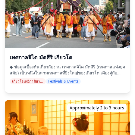
รับประทานอาหารจากไกด์ของคุณ ・สัมผัสประสบการณ์สถาน
บันเทิงยามค่ำคืนอันหรูหราของกิออน ซึ่งเป็นหนึ่งในย่านเกอิชาที่
มีชื่อเสียงที่สุดของญี่ปุ่น หรือเสน่ห์ทางประวัติศาสตร์ของฮิกา
ชิยามะ ◆สิ่งที่รวมอยู่ในทัวร์ ・เครื่องดื่ม 2 แก้วในแต่ละสถานที่
3 แห่ง (รวม 6 แก้ว) ・อาหารค่ำ: อาหารอิซากายะและอาหารพื้น
เมืองขึ้นชื่อ ・เยี่ยมชม 2–3 สถานที่ เช่น แผงขายอาหาร, อิซากา
ยะ หรือบาร์ พร้อมกับไกด์ท้องถิ่น ◆สิ่งที่ไม่รวมอยู่ในทัวร์ ・
บริการรับส่งจากโรงแรม ・ทิป ・ค่าเดินทาง ・เครื่องดื่มหรือ
อาหารเพิ่มเติมที่ไม่ได้รวมอยู่ในค่าทัวร์ ・ค่าใช้จ่ายส่วนตัวหรือ
ค่าซื้อของ ◆ข้อมูลเพิ่มเติม ・จำนวนผู้เข้าร่วมทัวร์สูงสุดคือ 8
เทศกาลจิได มัตสึริ เกียวโต
คน ・เด็กต้องมีผู้ใหญ่มาด้วย ・เครื่องดื่มแอลกอฮอล์มีให้บริการ
◆ ข้อมูลเบื้องต้นเกี่ยวกับงาน เทศกาลจิได มัตสึริ (เทศกาลแห่งยุค
เฉพาะผู้ที่มีอายุ 20 ปีขึ้นไปเท่านั้น (อายุที่ดื่มแอลกอฮอล์ได้ตาม
สมัย) เป็นหนึ่งในสามเทศกาลที่ยิ่งใหญ่ของเกียวโต เคียงคู่กับ
กฎหมายในญี่ปุ่น) ・โปรดทราบว่าอาหารปรุงในครัวที่แยกจาก
เทศกาลอาโออิ มัตสึริ และเทศกาลกิออน มัตสึริ จัดขึ้นเป็นประจำ
Holiday Travel ดังนั้นเราจึงไม่สามารถรับประกันอาหารที่
เกียวโอน/ฮิกาชิยามะ (วัดคิโยมิซุ, ศาลเจ้ายาซากะ, ศาลเจ้าเฮอัน)
Festivals & Events
ทุกปีในวันที่ 22 ตุลาคม ขบวนแห่เครื่องแต่งกายทาง
ปราศจากสารก่อภูมิแพ้ หรือรองรับข้อจำกัดด้านอาหารได้ ◆กิ
ประวัติศาสตร์อันตระการตานี้รวบรวมผู้เข้าร่วมประมาณ 2,000
ออน ฮิกาชิยามะ – อาหาร & สถานบันเทิงยามค่ำคืน ย่านกิออน
คนที่แต่งกายด้วยเครื่องแต่งกายประจำยุคสมัยที่ถูกต้องตาม
ผสมผสานเสน่ห์ทางประวัติศาสตร์เข้ากับสถานบันเทิงยามค่ำคืน
ประวัติศาสตร์ ครอบคลุมประวัติศาสตร์ญี่ปุ่นกว่า 1,000 ปี ขบวน
ที่มีชีวิตชีวา บ้านพักสไตล์มาจิยะที่ได้รับการอนุรักษ์ไว้เป็นเจ้า
Approximately 2 to 3 hours
แห่มีความยาวประมาณ 2 กิโลเมตร ในขณะที่เส้นทางจาก
ภาพจัดงานต่างๆ มากมาย ตั้งแต่ร้านอาหารรสเลิศสุดพิเศษและ
พระราชวังหลวงเกียวโตไปยังศาลเจ้าเฮอันจิงกูครอบคลุมระยะ
บาร์หรู ไปจนถึงอิซากายะสบายๆ ที่เสิร์ฟเครื่องดื่มและของว่าง
ทางประมาณ 4.5 กิโลเมตร ในแต่ละปี เทศกาลนี้ดึงดูดผู้ชมกว่า
ในท้องถิ่น บางแห่งยังมีค็อกเทลสร้างสรรค์ที่ได้รับแรงบันดาลใจ
100,000 คนจากญี่ปุ่นและทั่วโลก ◆ ความเป็นมาทาง
จากรสชาติของเกียวโตอีกด้วย ในฮิกาชิยามะ ประเพณีการทำ
ประวัติศาสตร์ เทศกาลจิได มัตสึริ จัดขึ้นครั้งแรกในปี พ.ศ. 2438
อาหารของเกียวโตกลับมามีชีวิตชีวาอีกครั้ง ผู้เข้าชมสามารถ