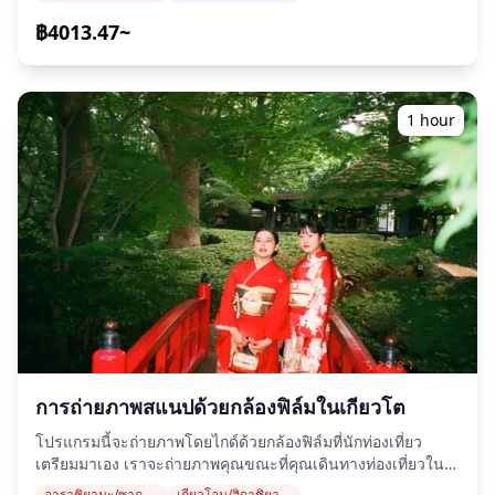
ช่างภาพผู้เชี่ยวชาญ, โปรแกรมของเราปรับให้เข้ากับตารางการ
(https://assets.hldycdn.com/experiences/2e8e17_9157c42b0
ดูแลให้ร่างกายได้รับน้ำเพียงพอและอยู่ในสภาพร่างกายที่ดี แม้ว่า
เดินทางของคุณ, จับภาพองค์ประกอบที่เป็นธรรมชาติ และระบุ
฿4013.47~
![]
คุณจะไม่รู้สึกกระหายน้ำ โปรดดื่มน้ำบ่อย ๆ โปรดใช้มาตรการ
จุดถ่ายภาพที่เหมาะสม. (โปรดแบ่งปันสถานที่ที่คุณต้องการกับ
(https://assets.hldycdn.com/experiences/2e8e17_8e95ca56
ป้องกันความร้อน เช่น การสวมหมวก (ไม่อนุญาตให้ใช้ร่ม
เรา!)\n\nเซสชันการถ่ายภาพมีให้บริการ ทุกที่ใน Gion area
![]
กันแดดเนื่องจากบดบังทัศนวิสัย) - เราแนะนำให้คุณนำเสื้อกันฝน
และสามารถจองได้ล่วงหน้า 3 วัน. เราจะจัดหาช่างภาพที่พูด
(https://assets.hldycdn.com/experiences/2e8e17_29305fa29
ติดตัวไปด้วยในกรณีที่ฝนตก (ไม่อนุญาตให้ใช้ร่มกันฝนเนื่องจาก
ภาษาอังกฤษ/จีน/เกาหลี.\n\nไฟล์ภาพต้นฉบับ 100+ ไฟล์จะส่ง
![]
1 hour
บดบังทัศนวิสัย) โปรดทราบว่าสิ่งอำนวยความสะดวกในห้องน้ำที่
มอบภายในหนึ่งสัปดาห์, และคุณสามารถเลือกภาพโปรด 10 ภาพ
(https://assets.hldycdn.com/experiences/2e8e17_3131425b
⚠︎ ไม่เพียงพอ - ห้ามใช้ขาตั้งกล้องในบริเวณอัฒจันทร์ ไม่
เพื่อแต่งแต้ม. การแก้ไขจะทำเพื่อสร้างบรรยากาศเฉพาะ และ
![]
อนุญาตให้ถ่ายภาพและวิดีโอในบริเวณอัฒจันทร์ - ผู้ที่มี
หากต้องการ สามารถปรับแต่งอารมณ์และสีสันได้\n\nให้เราจับ
(https://assets.hldycdn.com/experiences/2e8e17_bf351c8a0
พฤติกรรมรบกวนผู้อื่นทั้งภายในและภายนอกสถานที่จัดงาน และ
ภาพช่วงเวลาพิเศษของคุณ ในเกียวโต ผ่านบริการถ่ายภาพของ
![]
ไม่ปฏิบัติตามคำแนะนำของเจ้าหน้าที่จะถูกขอให้ออกจากสถานที่
เรา!\n\nข้อมูลสำคัญ:\n・หากคุณมาถึงช้ากว่าเวลานัดหมายที่
(https://assets.hldycdn.com/experiences/2e8e17_9c98bbef
จัดงานโดยเด็ดขาด จะไม่มีการคืนเงินตั๋วในกรณีดังกล่าว -
กำหนด, ระยะเวลาการถ่ายภาพและจำนวนภาพที่ส่งมอบอาจลด
![]
กิจกรรมอาจมีการเปลี่ยนแปลงหรือยกเลิกเนื่องจากผลกระทบของ
ลง.\n・หากมีการพยากรณ์ฝนสำหรับจุดถ่ายภาพ 3 วันก่อนวันที่
(https://assets.hldycdn.com/experiences/2e8e17_eb108577
การติดเชื้อไวรัสโคโรนาสายพันธุ์ใหม่ เป็นต้น - โปรดปฏิบัติตาม
กำหนด หรือหากฝนตกโดยไม่คาดคิดในวันถ่ายภาพ มีตัวเลือก 3
นโยบายของรัฐบาลระดับชาติและระดับท้องถิ่นเกี่ยวกับการ
ข้อ: (1) เลื่อนวันและเวลา (2) เปลี่ยนสถานที่ หรือ (3) ยกเลิกการ
ควบคุมการติดเชื้อ - ผู้จัดงานจะไม่รับผิดชอบต่อความเสียหายใด
ถ่ายภาพ\n\n![]
ๆ ที่เกิดขึ้นภายในอัฒจันทร์ ![]
(https://assets.hldycdn.com/experiences/022047_be1a436b1
(https://assets.hldycdn.com/events/d3ae06_de017cd43ba64
[]
(https://assets.hldycdn.com/experiences/022047_6fe6effdfb
การถ่ายภาพสแนปด้วยกล้องฟิล์มในเกียวโต
[]
โปรแกรมนี้จะถ่ายภาพโดยไกด์ด้วยกล้องฟิล์มที่นักท่องเที่ยว
(https://assets.hldycdn.com/experiences/d3ae06_c08c694cbe
เตรียมมาเอง เราจะถ่ายภาพคุณขณะที่คุณเดินทางท่องเที่ยวใน
[]
เกียวโตอย่างสบายๆ โปรแกรมนี้จะถ่ายภาพโดยไกด์ด้วยกล้อง
(https://assets.hldycdn.com/experiences/022047_976476caa
อาราชิยามะ/ซากาโน
เกียวโอน/ฮิกาชิยามะ (วัดคิโยมิซุ, ศาลเจ้ายาซากะ, ศาลเจ้าเฮอัน)