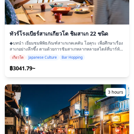
เมดิเตอร์เรเนียน ・Steamed chicken breast with crispy,
mild chili topping ・"Obanzai" variety tastes ผักใบเขียว
ท้องถิ่น ไข่เจียวญี่ปุ่น ผักรากต้ม, ฯลฯ ◆รวมอยู่ในราคา ・
Dinner ・ไกด์ที่พูดภาษาอังกฤษ/จีน/เกาหลี ・Two Alcoholic
หรือ Non-Alcoholic Beverages (one in each restaurant) ・
Alcoholic Beverages ◆ไม่รวมในราคา ・Drinks beyond the
ทัวร์โรงเบียร์สาเกเกียวโต ชิมสาเก 22 ชนิด
two included. Additional drinks can be purchased
◆บทนำ เยี่ยมชมพิพิธภัณฑ์สาเกเกคเคคัน โอคุระ เพื่อศึกษาเรื่อง
directly from the restaurants if you wish. ・รับส่งที่โรงแรม
สาเกอย่างลึกซึ้ง ตามด้วยการชิมสาเกหลากหลายสไตล์ที่บาร์ท้อง
◆กำหนดการ ・Begin your evening tour at Gion Shijo
ถิ่น ค้นพบประวัติศาสตร์ กระบวนการผลิต และรสชาติของสาเก
สถานี with a guided walk through Kyoto’s renowned Gion
เกียวโต
Japanese Culture
Bar Hopping
ขณะที่คุณลิ้มลองสาเกหลายชนิดที่ผลิตในเกียวโต เยี่ยมชม
district. Learn about the unique culture of geiko (Kyoto’s
พิพิธภัณฑ์เพื่อสำรวจประวัติศาสตร์สาเก และเดินผ่านย่านผลิต
฿3041.79~
term for geisha) และ the district's history. Gain insight
สาเกของเกียวโตเพื่อเรียนรู้เพิ่มเติม ◆รวมอยู่ในราคา ・การชิม
into the evolution of Kyoto's evening entertainment,
สาเก (18 ชนิดที่ร้านอาหารสาเก) ・รูปถ่ายทัวร์รวมอยู่ด้วย ・ค่า
including modern hostess clubs. This tour is informative
เข้าชมพิพิธภัณฑ์เกคเคคัน โอคุระ *ผู้เข้าร่วมอายุต่ำกว่า 20 ปี
และ suitable for teens และ older participants. ・After an
สามารถเปลี่ยนการชิมสาเกเป็นอาหารหรือขนมเบาๆ ได้ ◆ไม่
hour of cultural exploration, enjoy regionally inspired
3 hours
รวมในราคา ・อาหารหรือเครื่องดื่มเพิ่มเติม (สามารถซื้อได้)
dishes และ a drink (beer, shochu, หรือ sake). Dietary
◆กำหนดการ ・สถานีชูโชจิมะ (ผ่าน) เริ่มทัวร์โรงเบียร์สาเกและ
preferences และ tastes are gladly accommodated. ・
การชิมรสในฟุชิมิ ・พิพิธภัณฑ์สาเกเกคเคคัน โอคุระ เรียนรู้
Stroll through Kyoto's diverse restaurant และ
เกี่ยวกับกระบวนการผลิตสาเกที่พิพิธภัณฑ์สาเกเกคเคคัน โอคุระ
entertainment districts west of the Kamogawa River,
ระยะเวลา: 30 นาที รวมค่าเข้าชม ・เทระดายะ (ผ่าน) ・แกล
including Pontocho, Kiyamachi, และ Kawaramachi.
เลอรี่คัปปะ ค้นพบศิลปะการผลิตสาเกที่แกลเลอรี่คัปปะ ระยะ
Experience the blend of traditional และ modern culture,
เวลา: 30 นาที รวมค่าเข้าชม ◆ข้อมูลเพิ่มเติม ・ไม่สามารถเข้า
showcasing Kyoto's respect for heritage และ embrace of