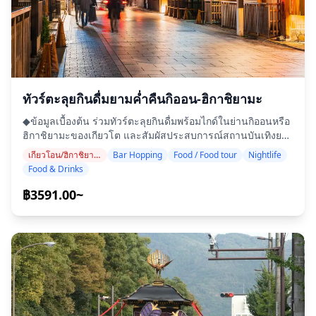
ถึงได้สำหรับรถเข็น ・ไม่แนะนำสำหรับหญิงตั้งครรภ์ ・ไม่
the present. ・We'll visit a second, highly recommended
เหมาะสำหรับผู้ที่มีโรคหัวใจหรือโรคร้ายแรงอื่นๆ ![]
restaurant for more delicious dishes และ drinks. The
(https://assets.hldycdn.com/experiences/2e8e17_1785f125e3
evening wraps up with a deeper appreciation of Kyoto's
![]
cuisine, nightlife, และ unique atmosphere. ◆ข้อมูลเพิ่ม
(https://assets.hldycdn.com/experiences/2e8e17_e00696c1a
เติม ・ไม่สามารถเข้าถึงได้สำหรับรถเข็น ・ทัวร์/กิจกรรมนี้จะมี
![]
นักเดินทางสูงสุด 6 คน ・The minimum drinking age in
(https://assets.hldycdn.com/experiences/d3ae06_c70f2c793
Japan is 20 years old. ・Infants must sit on laps ![]
ทัวร์ตะลุยกินดื่มยามค่ำคืนกิออน-ฮิกาชิยามะ
![]
(https://assets.hldycdn.com/experiences/d3ae06_7911f764f
◆ข้อมูลเบื้องต้น ร่วมทัวร์ตะลุยกินดื่มพร้อมไกด์ในย่านกิออนหรือ
(https://assets.hldycdn.com/experiences/2e8e17_d7180a173
![]
ฮิกาชิยามะของเกียวโต และสัมผัสประสบการณ์สถานบันเทิงยาม
![]
(https://assets.hldycdn.com/experiences/d3ae06_5cfdb821a
ค่ำคืนอันประณีตบรรจงของเมืองหลวงเก่าแก่แห่งญี่ปุ่น เลือกย่าน
(https://assets.hldycdn.com/experiences/2e8e17_acff9d4f41
![]
เกียวโอน/ฮิกาชิยามะ (วัดคิโยมิซุ, ศาลเจ้ายาซากะ, ศาลเจ้าเฮอัน)
Bar Hopping
Food / Food tour
Nightlife
ที่คุณต้องการ แล้วไปเยือนร้านอิซากายะหรือบาร์ที่คัดสรรมา
(https://assets.hldycdn.com/experiences/d3ae06_e6b18d94b
Food & Drinks
อย่างดี 2–3 แห่ง เพื่อลิ้มลองอาหารพื้นเมืองขึ้นชื่อ เช่น เต้าหู้ไค
![]
เซกิ, โอบันไซ (อาหารปรุงเองที่บ้าน), ค็อกเทลที่ได้แรงบันดาลใจ
฿3591.00~
(https://assets.hldycdn.com/experiences/d3ae06_e22f25ff2
จากมัทฉะ และอาหารเกียวโตแบบดั้งเดิม ขณะที่คุณเดินเล่นไป
![]
ตามถนนที่ปูด้วยหินซึ่งเต็มไปด้วยบรรยากาศ พบกับอัญมณีที่ซ่อน
(https://assets.hldycdn.com/experiences/d3ae06_585c4b23
ตัวอยู่ในบ้านพักสไตล์มาจิยะแบบดั้งเดิม ซึ่งนักเดินทางส่วนใหญ่
ไม่มีทางหาเจอ ・เยี่ยมชมร้านอิซากายะหรือบาร์ 2–3 แห่งใน
ย่านที่คุณเลือก (กิออนหรือฮิกาชิยามะ) ・ทัวร์กลุ่มเล็กรับประกัน
ประสบการณ์ที่ใกล้ชิดและเป็นของแท้ ・ลิ้มลองอาหารพื้นเมือง
รสเลิศของเกียวโต เช่น โอบันไซ, เต้าหู้ไคเซกิ และมัทฉะ
ค็อกเทล ・เรียนรู้เกี่ยวกับวัฒนธรรมดั้งเดิมและมารยาทในการ