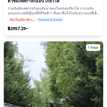
ตั๋วชมเทศกาลกิออน เกียวโต
อยู่ในพื้นที่ห่างไกล (คุณจะได้รับแจ้งล่วงหน้าหากเป็นกรณีนี้) ・
อาหารถูกเตรียมในครัวที่ไม่ได้ดำเนินการโดย Holiday Travel !
ค่าใช้จ่ายส่วนตัวอื่นๆ **หมายเหตุสำคัญก่อน/หลังการจอง** ・
[]
ร่วมสัมผัสเทศกาลกิออนอันน่าหลงใหลของเกียวโต การเฉลิม
หลังจากการจองของคุณได้รับการยืนยัน คุณจะได้รับเชิญเข้า
(https://assets.hldycdn.com/experiences/2e8e17_15b9d0d27
ฉลองประเพณีญี่ปุ่นที่มีชีวิตชีวา ตื่นตาตื่นใจไปกับขบวนแห่ที่เต็ม
ร่วมแชทกลุ่ม LINE กับช่างภาพที่ได้รับมอบหมายเพื่อให้การ
![]
ไปด้วยสีสัน ดนตรีพื้นเมือง และการแสดงอันน่าทึ่ง จองก่อนตั๋วจะ
สื่อสารราบรื่นระหว่างเซสชั่น กรุณาตรวจสอบให้แน่ใจว่าคุณได้
เกียวโอน/ฮิกาชิยามะ (วัดคิโยมิซุ, ศาลเจ้ายาซากะ, ศาลเจ้าเฮอัน)
Festivals & Events
(https://assets.hldycdn.com/experiences/022047_3c094aff2e
หมด! สัมผัสประสบการณ์ขบวนแห่ Yamaboko Junko อันเป็น
ติดตั้งแอป LINE ล่วงหน้า (กรุณาแจ้งให้เราทราบหากคุณมีปัญหา
![]
สัญลักษณ์ของเทศกาลกิออนมัตสึริ! ชมเทศกาลที่มีชื่อเสียงที่สุด
฿2957.29~
ในการใช้ LINE) ・หากคุณต้องการถ่ายภาพที่รีสอร์ท ร้านอาหาร
(https://assets.hldycdn.com/experiences/d3ae06_2765357ad
แห่งหนึ่งของญี่ปุ่น ขบวนแห่ Gion Matsuri Yamaboko Float
โรงแรม หรือสถานที่อื่นๆ ที่ต้องได้รับอนุญาตล่วงหน้า กรุณาขอ
Procession จากที่นั่งสำรองพร้อมทัศนวิสัยที่ยอดเยี่ยม ประเพณี
อนุญาตถ่ายภาพที่จำเป็นด้วยตนเองล่วงหน้า
เก่าแก่นับศตวรรษนี้จัดขึ้นสองครั้ง: ・Saki Matsuri (มี
Yamaboko 23 ขบวน): 17 กรกฎาคม ・Ato Matsuri (มี
1 hour
Yamaboko 10 ขบวน): 24 กรกฎาคม ขบวนแห่ทั้งสองมีการจัด
แสดงอย่างงดงามด้วยขบวนแห่ ดนตรีพื้นเมือง และมรดกทาง
วัฒนธรรมอันรุ่มรวยของเกียวโต ด้วยที่นั่งสำรอง คุณสามารถพัก
ผ่อนและเพลิดเพลินกับทัศนียภาพที่ไม่ถูกบดบัง ไม่ต้องกังวลเรื่อง
ฝูงชนหรือการยืนเป็นเวลานาน ✨ แพ็กเกจโรงแรมจำนวนจำกัด
(ไม่บังคับ) เพื่อประสบการณ์ที่สะดวกสบายและราบรื่นยิ่งขึ้น เรา
ยังมีแพ็กเกจโรงแรมจำนวนจำกัด ซึ่งรวมถึงที่พัก 2 คืน (วันก่อน
และวันจัดงานเทศกาล) พร้อมตั๋วที่นั่งสำรองของคุณ โรงแรมที่
เข้าร่วม: ・Rinn Kyoto Gion Shinbashi ・Rihga Place
Kyoto Shijo Karasuma แพ็กเกจโรงแรมมีจำนวนจำกัดและจะ
จำหน่ายตามลำดับก่อนหลัง **เวลาและสถานที่** Saki
Matsuri : 17 ก.ค. 10:20 น. -- 11:20 น. Ato Matsuri : 24 ก.ค.