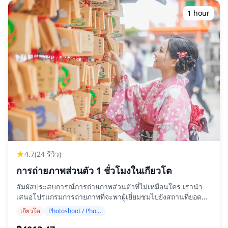
1 hour
4.7
(24 รีวิว)
การถ่ายภาพส่วนตัว 1 ชั่วโมงในเกียวโต
สัมผัสประสบการณ์การถ่ายภาพส่วนตัวที่ไม่เหมือนใคร เรานำ
เสนอโปรแกรมการถ่ายภาพที่จะพาผู้เยี่ยมชมไปยังสถานที่ยอด
นิยมและมีเอกลักษณ์ของเกียวโต ดำเนินการโดยช่างภาพที่มี
เกียวโต
Photoshoot / Photo tour
คุณสมบัติสูง โปรแกรมของเราปรับให้เข้ากับตารางการเดินทาง
ของคุณ จับภาพองค์ประกอบที่เป็นธรรมชาติและระบุจุดถ่ายภาพ