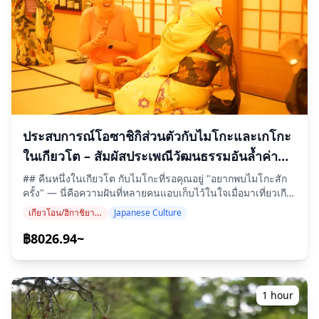
เพื่อเฉลิมฉลองครบรอบ 1,100 ปีของการย้ายเมืองหลวงไปยังเฮ
เพลิดเพลินกับโอบันไซ (อาหารปรุงเองที่บ้าน), อาหารเต้าหู้รส
อันเกียว (เกียวโตในปัจจุบัน) โดยจักรพรรดิคัมมุในปี พ.ศ. 1337
เลิศ และอาหารขึ้นชื่ออย่างยูโดฟุ (เต้าหู้ร้อน) ซึ่งเข้ากันได้อย่าง
ในปีเดียวกันนั้น ศาลเจ้าเฮอันจิงกูถูกสร้างขึ้นในพื้นที่โอคาซากิ
ลงตัวกับสาเกหรือค็อกเทลในท้องถิ่น สถานประกอบการหลายแห่ง
เพื่ออุทิศให้กับจักรพรรดิคัมมุ และงานนิทรรศการอุตสาหกรรม
ปิดค่อนข้างเร็ว ดังนั้นจึงแนะนำให้เริ่มต้นช่วงเย็นของคุณเร็ว
แห่งชาติครั้งที่สี่จัดขึ้นที่เกียวโตเพื่อนำความมีชีวิตชีวากลับคืนสู่
กว่าปกติ
เมืองหลังจากที่มีการย้ายเมืองหลวงไปยังโตเกียว เทศกาลนี้ถูก
สร้างขึ้นเพื่อเป็นงานเฉลิมฉลองครั้งยิ่งใหญ่ โดยมีขบวนแห่
เครื่องแต่งกายทางประวัติศาสตร์ครั้งแรกเกิดขึ้นในฤดูใบไม้ร่วง
ของปีนั้น วันที่ 22 ตุลาคมได้รับเลือกให้เป็นวันจัดงานเทศกาล
ประสบการณ์โอซาชิกิส่วนตัวกับไมโกะและเกโกะ
เนื่องจากถือว่าเป็นวันที่จักรพรรดิคัมมุเสด็จเข้าสู่เมืองหลวงใหม่
แห่งเฮอันเกียวอย่างเป็นทางการ ทำให้เป็นวันเกิดของเกียวโต
ในเกียวโต – สัมผัสประเพณีวัฒนธรรมอันล้ำค่าที่
โดยแท้จริง ◆ ขบวนแห่เครื่องแต่งกายทางประวัติศาสตร์ (จิได
หาได้ยากที่สุดในญี่ปุ่น
## คืนหนึ่งในเกียวโต กับไมโกะที่รอคุณอยู่ "อยากพบไมโกะสัก
เกียวเร็ตสึ) ไฮไลท์ของเทศกาลจิได มัตสึริ คือ จิได เกียวเร็ตสึ ซึ่ง
ครั้ง" — นี่คือความฝันที่หลายคนแอบเก็บไว้ในใจเมื่อมาเที่ยวเกีย
เป็นขบวนแห่เครื่องแต่งกายทางประวัติศาสตร์ที่ซับซ้อน ซึ่งสืบ
วโต แต่โอซาชิกิ (ozashiki) แท้จริง — งานเลี้ยงส่วนตัวที่ไมโกะ
ย้อนประวัติศาสตร์ญี่ปุ่นไปตามกาลเวลา เริ่มต้นจากยุคฟื้นฟูเมจิ
เกียวโอน/ฮิกาชิยามะ (วัดคิโยมิซุ, ศาลเจ้ายาซากะ, ศาลเจ้าเฮอัน)
Japanese Culture
และเกโกะมาต้อนรับแขก — ถูกปิดกั้นด้วยธรรมเนียม "อิจิเง็น-
และย้อนกลับไปจนถึงยุคเอ็นเรียคุ (ปลายศตวรรษที่ 8) ขบวนแห่มี
ซัง โอโคโตะวาริ" (ichigen-san okotowari) มาช้านาน กล่าว
฿8026.94~
การจำลองเครื่องแต่งกาย ทรงผม อาวุธ และวัตถุทางพิธีการที่
คือผู้มาครั้งแรกโดยไม่มีคนรู้จักแนะนำจะไม่ได้รับอนุญาตให้เข้า
แสดงถึงแต่ละยุคสมัยอย่างพิถีพิถัน ขบวนแห่เริ่มต้นด้วยยุคฟื้นฟู
สำหรับนักท่องเที่ยวส่วนใหญ่ ประตูบานนั้นจึงปิดสนิทมาตลอด
เมจิ โดยมีบุคคลสำคัญ เช่น ซามูไรผู้ภักดีและรัฐบุรุษในเครื่อง
**Utage (宴) เปิดประตูนั้นให้คุณ** ในห้องทาทามิส่วนตัวของ
แต่งกายแบบดั้งเดิมและแบบตะวันตก เมื่อขบวนพาเหรดดำเนิน
ryotei พันธมิตรในย่านประวัติศาสตร์ Higashiyama เกียวโต
ต่อไป คุณจะได้เห็นซามูไรจากยุคเอโดะ อาซูจิ-โมโมยามะ มูโร
1 hour
คุณจะได้รับการต้อนรับจากไมโกะและเกโกะจริงๆ ที่ส่งมาจาก
มาจิ และคามากูระในชุดเกราะและหมวกที่โดดเด่น บุคคลสำคัญ