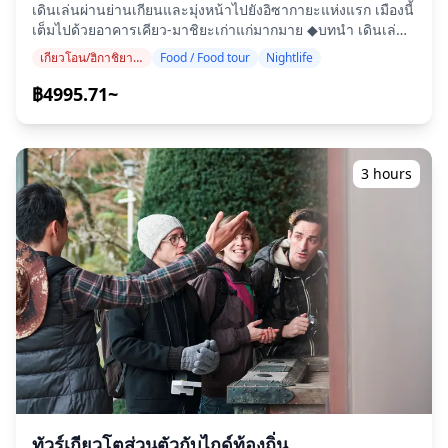
เดินเล่นผ่านย่านเกียนและมุ่งหน้าไปยังอิซากายะแห่งแรก เมืองนี้
มอบในรูปแบบดิจิทัลภายในหนึ่งสัปดาห์ ◆ข้อมูลสำคัญ: ・หาก
![]
เต็มไปด้วยอาคารเคียว-มาชิยะเก่าแก่มากมาย ◆บทนำ เดินเล่น
คุณมาถึงช้ากว่าเวลานัดหมายที่กำหนด, ระยะเวลาการถ่ายภาพ
(https://assets.hldycdn.com/experiences/2e8e17_9725458b
ผ่านย่านเกียนและมุ่งหน้าไปยังอิซากายะแห่งแรก เมืองนี้เต็มไป
และจำนวนภาพที่ส่งมอบอาจลดลง. ・หลังจากจอง เราอาจติดต่อ
![]
เกียวโอน/ฮิกาชิยามะ (วัดคิโยมิซุ, ศาลเจ้ายาซากะ, ศาลเจ้าเฮอัน)
Food / Food tour
Nightlife
ด้วยอาคารเคียว-มาชิยะเก่าแก่มากมาย ที่จุดแรก เพลิดเพลินกับ
คุณทางอีเมลหรือ WhatsApp เราแนะนำให้ดาวน์โหลด
(https://assets.hldycdn.com/experiences/2e8e17_cd6f7e7ed
รสชาติเรียบง่ายของผักและเนื้อสัตว์เกียวโต ที่ปรุงด้วยเครื่องปรุง
฿4995.71~
WhatsApp ล่วงหน้า ・หากมีการพยากรณ์ฝนสำหรับจุดถ่ายภาพ
![]
น้อยที่สุดเพื่อเน้นรสชาติธรรมชาติของวัตถุดิบ ที่ร้านอาหารแห่ง
3 วันก่อนวันที่กำหนด หรือหากฝนตกโดยไม่คาดคิดในวันถ่าย
(https://assets.hldycdn.com/experiences/022047_4a77650f3
ที่สอง ลิ้มรสเทมปุระสไตล์และชาเขียวในบรรยากาศย้อนยุคสมัย
ภาพ มีตัวเลือก 3 ข้อ: (1) เลื่อนวันและเวลา (2) เปลี่ยนสถานที่
![]
โชวะ สุดท้าย เยี่ยมชมบาร์ยืนเพื่อลิ้มรสสาเกท้องถิ่น (มีตัวเลือก
หรือ (3) ยกเลิกการถ่ายภาพ ・หากไม่สามารถดำเนินการทัวร์ได้
(https://assets.hldycdn.com/experiences/022047_d0906299c
ไม่มีแอลกอฮอล์ด้วย) ไม่ว่าจะเดินทางกับครอบครัวและเพื่อนหรือ
เนื่องจากฝนตกในวันนั้น สามารถเลื่อนกำหนดการไปยังวันอื่นได้
3 hours
![]
คนเดียว ทัวร์อาหารนี้แนะนำสำหรับนักเดินทางทุกประเภท ・
อย่างไรก็ตาม โปรดทราบว่าค่าธรรมเนียมการยกเลิกเต็มจำนวน
(https://assets.hldycdn.com/experiences/022047_07c4203e
เพลิดเพลินกับประสบการณ์วัฒนธรรมอาหารเกียวโตที่ลึกซึ้งกว่า
สำหรับการเช่าชุดกิโมโนจะถูกเรียกเก็บ การคืนเงินจะดำเนิน
การสำรวจคนเดียว ・รวมการชิมอาหาร 4-5 จานและเครื่องดื่ม
การหลังจากหักค่าธรรมเนียมการยกเลิกแล้ว ![]
3 แก้ว ・เรียนรู้เกี่ยวกับวัฒนธรรมและประวัติศาสตร์ท้องถิ่นจาก
(https://assets.hldycdn.com/experiences/d3ae06_0f7408ed7
ไกด์ของคุณ ◆รวมอยู่ในราคา ・อาหารเย็นคอร์สเต็มพร้อมของ
![]
หวาน ・เครื่องดื่ม 3 แก้ว (มีตัวเลือกแอลกอฮอล์และไม่มี
(https://assets.hldycdn.com/experiences/d3ae06_c12e1a3e3
แอลกอฮอล์) ・รูปถ่ายทัวร์ ・สามชั่วโมงกับไกด์ท้องถิ่น ・เมนู
![]
มังสวิรัติมีให้เฉพาะเมื่อขอเท่านั้น (ไม่มีตัวเลือกวีแกนและปลอด
(https://assets.hldycdn.com/experiences/d3ae06_ee77206e0
กลูเตน) ◆ไม่รวมในราคา ・รายการที่ไม่รวมข้างต้น
![]
◆กำหนดการ ・Gion Shirakawa (ผ่าน): สำรวจพื้นที่ชิราคาวะที่
(https://assets.hldycdn.com/experiences/d3ae06_fbb45a28
งดงาม ・Gion: Stop at a traditional restaurant offering
![]
Kyoto's local cuisine, such as obanzai (Kyoto-style
(https://assets.hldycdn.com/experiences/d3ae06_403a6b13
vegetable plate). ระยะเวลา: 1 hour • รวมค่าเข้าชม ・
![]
ทัวร์เกียวโตส่วนตัวกับไกด์ท้องถิ่น