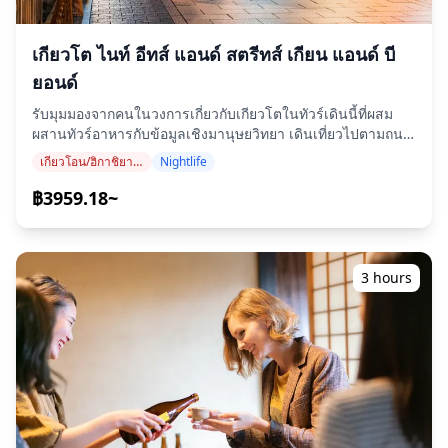
กับวิญญาณของเหยื่อสงครามโลกครั้งที่สอง วัดนี้ยังมีรูปปั้นพระ
■Kiyomizu-dera Temple A visit to this famous Japanese
กวนอิมขนาดใหญ่มาก ■Kodai-ji Temple สร้างขึ้นเมื่อประมาณ
temple is a must! Sannenzaka และ Ninenzaka, two
400 ปีที่แล้ว วัดนี้มอบประสบการณ์อันเงียบสงบแก่ผู้มาเยือนด้วย
charming historical streets, are also just a short walk
เกียวโต ไนท์ อีทส์ แอนด์ สตรีทส์ เกียน แอนด์ บี
สวนที่สวยงาม ศาลาชาอายุ 400 ปี และป่าไผ่อันเงียบสงบ ต่างจา
away. ◆ข้อมูลเพิ่มเติมrmation ・ไม่สามารถเข้าถึงได้สำหรับรถ
ยอนด์
กวัดคิโยมิซุเดระที่คึกคัก สถานที่นี้มีคนน้อยกว่า ■Yasaka Shrine
เข็น ・สามารถเข้าถึงได้ด้วยรถเข็นเด็ก ・นี่คือทัวร์ส่วนตัว ![]
ศาลเจ้ายาซากะมีชื่อเสียงในเรื่องพรที่ปกป้องจากความโชคร้าย
(https://assets.hldycdn.com/experiences/022047_6a9b05ccc
รับมุมมองจากคนในวงการเกี่ยวกับเกียวโตในทัวร์เดินนี้ที่ผสม
ดึงดูดโชคดี และเสริมความงาม ◆ข้อมูลเพิ่มเติม ・ไม่สามารถ
![]
ผสานทัวร์อาหารกับข้อมูลเชิงมานุษยวิทยา เดินเที่ยวไปตามถนน
เข้าถึงได้สำหรับรถเข็น ・ใกล้ระบบขนส่งสาธารณะ ![]
(https://assets.hldycdn.com/experiences/022047_38b23ce78
ในเมืองและทำความเข้าใจฉากความบันเทิงยามค่ำคืน ตั้งแต่เกอิ
เกียวโอน/ฮิกาชิยามะ (วัดคิโยมิซุ, ศาลเจ้ายาซากะ, ศาลเจ้าเฮอัน)
Nightlife
(https://assets.hldycdn.com/experiences/022047_b4cac6863
![]
โกะ (เกอิชา) ไปจนถึงโฮสเตส หลังจากนั้นลิ้มรสอาหารพิเศษของ
![]
(https://assets.hldycdn.com/experiences/022047_81873c678
ภูมิภาคพร้อมเครื่องดื่มที่รวมอยู่ในราคาที่บาร์/ร้านอาหารแบบยืน
฿3959.18~
(https://assets.hldycdn.com/experiences/022047_705e9c31f
![]
◆บทนำ รับมุมมองจากคนในวงการเกี่ยวกับเกียวโตในทัวร์เดินนี้
![]
(https://assets.hldycdn.com/experiences/022047_06cc085ad
ที่ผสมผสานทัวร์อาหารกับข้อมูลเชิงมานุษยวิทยา เดินเที่ยวไป
(https://assets.hldycdn.com/experiences/022047_a7d52e8e8
![]
ตามถนนในเมืองและทำความเข้าใจฉากความบันเทิงยามค่ำคืน
![]
(https://assets.hldycdn.com/experiences/022047_a7d52e8e8
ตั้งแต่เกอิโกะ (เกอิชา) ไปจนถึงโฮสเตส หลังจากนั้นลิ้มรสอาหาร
3 hours
(https://assets.hldycdn.com/experiences/022047_499358a68
![]
พิเศษของภูมิภาคพร้อมเครื่องดื่มที่รวมอยู่ในราคาที่บาร์/ร้าน
![]
(https://assets.hldycdn.com/experiences/022047_36b42b12
อาหารแบบยืน ・Get insight into the nighttime economies
(https://assets.hldycdn.com/experiences/022047_9e3df36da
![]
of Kyoto, from traditional geisha to modern-day
(https://assets.hldycdn.com/experiences/022047_2a3fda203
hostesses ・Sample regional specialties at locals'
bars/restaurants ・Get an even deeper insight into the
city's culture from your guide ・Includes two alcoholic
หรือ non-alcoholic beverages ◆Sample Menu ・เทมปุระ・
ซาชิมิ・เต้าหู้สไตล์เกียวโต ฯลฯ ・สลัดฟิวชั่นญี่ปุ่น-