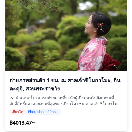
okiya (บ้านเกอิชา) โดยตรง นี่ไม่ใช่การแสดงบนเวที และไม่ใช่
ในราชสำนักจากยุคฟูจิวาระและเฮอันปรากฏตัวในชุดคลุมหลาย
บริการ "เพื่อนคู่คืน" แต่คือโอซาชิกิที่แท้จริง ที่เปิดรับแขกต่าง
ชั้นที่สวยงาม (จูนิฮิโตเอะ) พร้อมด้วยรถม้าเทียมวัวและสิ่ง
ชาติเป็นครั้งแรก ![Maiko in Kyoto]
ประดิษฐ์อื่น ๆ ของวัฒนธรรมราชสำนักคลาสสิก บุคคลสำคัญ
(https://assets.hldycdn.com/48b2add6-c5ff-4fc3-802f-
ทางประวัติศาสตร์ที่มีชื่อเสียงถูกนำมาแสดงให้เห็นในขบวนแห่
bc2133cc0637.jpeg) ## คืนแห่งวัฒนธรรม ครบครันทุกราย
รวมถึงโอดะ โนบุนางะ โทโยโทมิ ฮิเดโยชิ ไซโก ทากาโมริ และ
ละเอียด ตลอดสองถึงสามชั่วโมงอันเงียบงาม คุณจะได้
นักประพันธ์ชื่อดัง เช่น มุราซากิ ชิกิบุ และเซ โชนางอน แต่
เพลิดเพลินกับอาหารค่ำแบบ kaiseki หลายคอร์สพร้อมเครื่องดื่ม
ขบวนแห่ไม่ได้จำกัดอยู่เฉพาะผู้มีชื่อเสียงเท่านั้น นอกจากนี้ยังมี
ไม่อั้น ชมการแสดงระบำดั้งเดิมอันงดงามของไมโกะ ร่วมเล่น
คนธรรมดาทั่วไปในเกียวโตในอดีต รวมถึงพ่อค้า ชาวเมือง และผู้
เกมโอซาชิกิคลาสสิกอย่าง konpira fune-fune และสนทนาโดย
หญิงทำงาน เช่น โอฮาระ-เมะ (ผู้หญิงจากโอฮาระ) และชิรากา
ตรงกับไมโกะและเกโกะเกี่ยวกับชีวิต การฝึกฝน และวัฒนธรรม
วะ-เมะ (ผู้หญิงจากชิรากาวะ) มีการใช้วัตถุประมาณ 12,000 ชิ้น
อันยาวนานหลายศตวรรษของฮานามาจิ (hanamachi) เกียวโต
รวมถึงเครื่องแต่งกาย ชุดเกราะ และเครื่องประดับในขบวนแห่
ค่าใช้จ่ายทุกอย่างรวมไว้หมดแล้ว: ค่า "โอฮานะได" (ohana-
ทั้งหมดถูกสร้างขึ้นใหม่อย่างพิถีพิถันโดยคำนึงถึงความถูกต้องทาง
dai) หรือค่าตัวของไมโกะ, อาหาร kaiseki, เครื่องดื่มแอลกอฮอล์
ประวัติศาสตร์โดยใช้ฝีมือดั้งเดิมของเกียวโต นี่คือเหตุผลที่
และไม่แอลกอฮอล์แบบไม่อั้น, ภาษีมูลค่าเพิ่ม, ค่าบริการ และ
เทศกาลจิได มัตสึริ มักถูกอธิบายว่าเป็น 'พิพิธภัณฑ์ที่มีชีวิต' แห่ง
ถ่ายภาพส่วนตัว 1 ชม. ณ ศาลเจ้าชิโมกาโมะ, กิน
ล่ามภาษาอังกฤษ **ไม่มีทิป ไม่มีค่าใช้จ่ายแฝง ไม่มีค่าใช้จ่ายที่
ประวัติศาสตร์ญี่ปุ่น ◆ ขบวนแห่ศักดิ์สิทธิ์ (ชินโก-เร็ตสึ) หลังจาก
คะคุจิ, สวนพระราชวัง
ต้องลุ้น** — นี่คือความแตกต่างอย่างสิ้นเชิงจากธรรมเนียม
กลุ่มเครื่องแต่งกายทางประวัติศาสตร์ ขบวนแห่ศักดิ์สิทธิ์ (ชินโก-
"อิอิเนะ" (iine) ดั้งเดิมในย่านเกอิชา ที่มักรู้ค่าใช้จ่ายก็ต่อเมื่อสิ้น
เร็ตสึ) เป็นหัวใจทางจิตวิญญาณของเทศกาล ศาลเจ้าแบบพกพาส
เรานำเสนอโปรแกรมถ่ายภาพที่จะนำผู้เยี่ยมชมไปยังสถานที่
คืนแล้ว ![Ozashiki dance performance]
องแห่งที่เรียกว่า โก-โฮเร็น บรรจุวิญญาณของจักรพรรดิคัมมุ
ศักดิ์สิทธิ์และสวยงามที่สุดของเกียวโต เช่น ศาลเจ้าชิโมกาโมะ,
(https://assets.hldycdn.com/281fc3fd-4d61-47f1-9eee-
และจักรพรรดิโคเม ซึ่งเป็นจักรพรรดิองค์แรกและองค์สุดท้ายที่
กินคะคุจิ (วัดเงิน) และอุทยานพระราชวังอิมพีเรียลเกียวโต
เกียวโต
Photoshoot / Photo tour
d37e648527fd.png) ## ทำไมนักท่องเที่ยวต่างชาติถึงเลือก
ครองราชย์จากเกียวโต อันที่จริง ขบวนแห่ทางประวัติศาสตร์
โปรแกรมของเราดำเนินการโดยช่างภาพผู้ทรงคุณวุฒิ ซึ่งจะ
ประสบการณ์นี้ - **ก้าวข้ามกำแพง "อิจิเง็น-ซัง โอโคโตะ
ทั้งหมดทำหน้าที่เป็นผู้คุ้มกันสำหรับเสลี่ยงศักดิ์สิทธิ์เหล่านี้ใน
ปรับให้เข้ากับตารางการเดินทางของคุณ จับภาพองค์ประกอบที่
฿4013.47~
วาริ"** — สัมผัสโลกที่แม้แต่คนญี่ปุ่นส่วนใหญ่ยังไม่เคยเข้า ใน
ขณะที่พวกเขากลับไปยังศาลเจ้าเฮอันจิงกู ◆ รายละเอียด
เป็นธรรมชาติ และระบุจุดถ่ายภาพที่เหมาะสมที่สุด (โปรดแจ้ง
ห้องทาทามิส่วนตัวของ ryotei พันธมิตร - **ทายาทแห่งประเพณี
กิจกรรม 📅 วันที่: 22 ตุลาคมของทุกปี (กิจกรรมดำเนินต่อไปใน