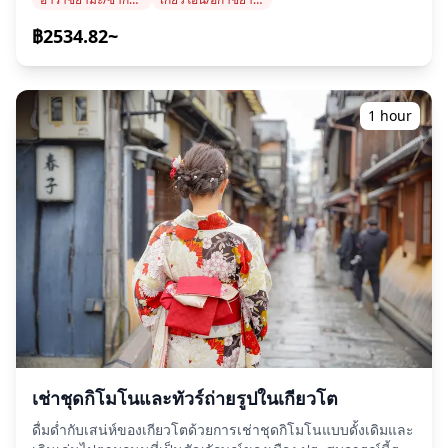
ฟิล์มที่นักท่องเที่ยวเตรียมมาเอง เราจะถ่ายภาพคุณขณะที่คุณเดิน
[]
ทางท่องเที่ยวในเกียวโตอย่างสบายๆ Shooting location can be
฿2534.82~
(https://assets.hldycdn.com/experiences/022047_f9a3cb6c70
ทุกที่ใน Kyoto. Recommendations: 1) ป่าไผ่อาราชิยาม่า:
[]
สถานที่เงียบสงบและเป็นสัญลักษณ์ที่มีไผ่สูงตระหง่าน เหมาะ
(https://assets.hldycdn.com/experiences/022047_2206f50559
สำหรับการถ่ายภาพธรรมชาติที่ลึกลับ 2) Kiyomizu-dera
[]
(Kiyomizu Temple): A historic landmark with stunning
1 hour
(https://assets.hldycdn.com/experiences/022047_1c183dc94
views of Kyoto from its famous wooden stage.
Surrounded by seasonal beauty, it’s perfect for capturing
iconic และ culturally rich moments. 3) Gion District: The
heart of Kyoto’s traditional culture, with historic streets
และ machiya houses, ideal for authentic และ nostalgic
photos. 4) Fushimi Inari Taisha: Famous for its thousands
of vibrant red torii gates, offering a dynamic และ
spiritual backdrop. ■ข้อมูลสำคัญ: ・ในวันถ่ายภาพ เราจะ
ถ่ายภาพด้วยกล้องฟิล์มที่นักท่องเที่ยวเตรียมมา (โปรดเตรียม
กล้องฟิล์มของคุณเองล่วงหน้า) ・Regardless of the number
of films, the shooting time is one hour. (Depending on
the situation, it may not be possible to take all the
pictures within the time limit.) ・The film development
และ data conversion will be done by the traveler. ・No
เช่าชุดกิโมโนและทัวร์ถ่ายรูปในเกียวโต
correction work หรือ cosmetic correction will be
ดื่มด่ำกับเสน่ห์ของเกียวโตด้วยการเช่าชุดกิโมโนแบบดั้งเดิมและ
performed. ・เนื่องจากเป็นฟิล์ม ภาพถ่ายไม่สามารถตรวจสอบ