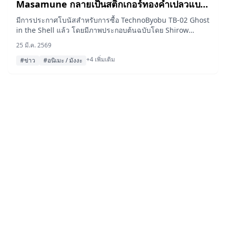
Masamune กลายเป็นสติกเกอร์ทองคำเปลวแบบ
ตะวันตก — เปิดตัวโบนัสการซื้อ TechnoByobu
มีการประกาศโบนัสสำหรับการซื้อ TechnoByobu TB-02 Ghost
in the Shell แล้ว โดยมีภาพประกอบต้นฉบับโดย Shirow
TB-02 Ghost in the Shell
Masamune ที่สร้างขึ้นด้วยทองคำเปลวแบบตะวันตก ซึ่งแสดง
25 มี.ค. 2569
ภาพตัวละคร Fuchikoma เพลิดเพลินกับการชมดอกซากุระ
+4 เพิ่มเติม
#ข่าว
#อนิเมะ / มังงะ