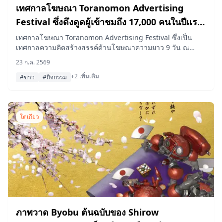
เทศกาลโฆษณา Toranomon Advertising
Festival ซึ่งดึงดูดผู้เข้าชมถึง 17,000 คนในปีแรก
เตรียมกลับมาจัดอีกครั้งระหว่างวันที่ 9–17 ตุลาคม
เทศกาลโฆษณา Toranomon Advertising Festival ซึ่งเป็น
เทศกาลความคิดสร้างสรรค์ด้านโฆษณาความยาว 9 วัน ณ
2026
TOKYO NODE ใน Toranomon Hills จะกลับมาจัดอีกครั้งในวัน
23 ก.ค. 2569
ที่ 9–17 ตุลาคม 2026 หลังจากเทศกาลเปิดตัวครั้งแรกประสบ
+2 เพิ่มเติม
ความสำเร็จด้วยยอดผู้เข้าชม 17,044 คน โดยรายชื่อวิทยากร
#ข่าว
#กิจกรรม
กลุ่มแรกที่ได้รับการประกาศสำหรับปี 2026 ได้แก่ ครีเอทีฟไดเรก
เตอร์ชื่อดังอย่าง นาโอกิ อิโตะ (Naoki Ito), มาซาชิ คาวามามูระ
(Masashi Kawamura) และ คาชิวะ ซาโตะ (Kashiwa Sato)
รวมถึงนักแสดง เคียวโกะ ฮาเซกาวะ (Kyoko Hasegawa) และ
โตเกียว
นักออกแบบท่าเต้น MIKIKO
ภาพวาด Byobu ต้นฉบับของ Shirow