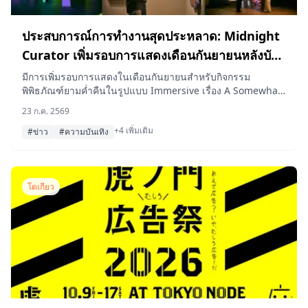
ประสบการณ์การทำงานสุดประหลาด: Midnight
Curator เพิ่มรอบการแสดงเดือนกันยายนหลังบัตร
ขายหมดเกลี้ยง
มีการเพิ่มรอบการแสดงในเดือนกันยายนสำหรับกิจกรรม
พิพิธภัณฑ์ยามค่ำคืนในรูปแบบ Immersive เรื่อง A Somewhat
Strange Job Experience: Midnight Curator ซึ่งจัดขึ้นหลัง
23 ก.ค. 2569
เวลาทำการปกติที่ TOKYO NODE ใน Toranomon Hills หลัง
+4 เพิ่มเติม
จากบัตรเข้าชมรอบเดือนกรกฎาคมและสิงหาคมขายหมดเกลี้ยง
#ข่าว
#ความบันเทิง
โดยจะเปิดจำหน่ายบัตรใหม่ตั้งแต่เวลาเที่ยงวันของวันที่ 25
กรกฎาคม 2026
โตเกียว