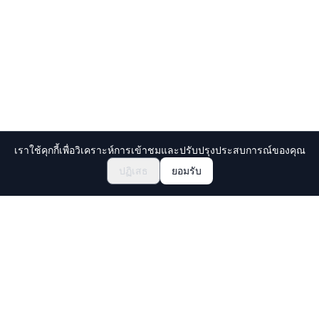
เราใช้คุกกี้เพื่อวิเคราะห์การเข้าชมและปรับปรุงประสบการณ์ของคุณ
สำรวจเทศกาลและอีเวนต์
🎆
ปฏิเสธ
ยอมรับ
จองตั๋วเทศกาลมัตสึริญี่ปุ่น
Holiday Travel
ค้นพบประสบการณ์ที่น่าตื่นตาตื่นใจในญี่ปุ่น
สำรวจ