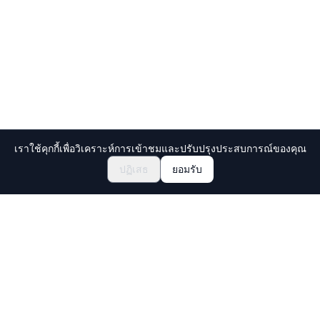
เราใช้คุกกี้เพื่อวิเคราะห์การเข้าชมและปรับปรุงประสบการณ์ของคุณ
สำรวจเทศกาลและอีเวนต์
🎆
ปฏิเสธ
ยอมรับ
จองตั๋วเทศกาลมัตสึริญี่ปุ่น
Holiday Travel
ค้นพบประสบการณ์ที่น่าตื่นตาตื่นใจในญี่ปุ่น
สำรวจ