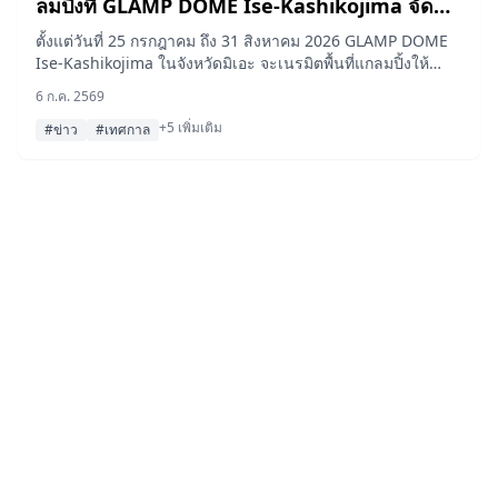
ลมปิ้งที่ GLAMP DOME Ise-Kashikojima จัด
เทศกาลฤดูร้อนสุดพิเศษ
ตั้งแต่วันที่ 25 กรกฎาคม ถึง 31 สิงหาคม 2026 GLAMP DOME
Ise-Kashikojima ในจังหวัดมิเอะ จะเนรมิตพื้นที่แกลมปิ้งให้
กลายเป็นเทศกาลฤดูร้อนแห่ง 'ยุคเฮเซ' ที่ชวนให้หวนรำลึกความ
6 ก.ค. 2569
หลังสำหรับผู้เข้าพัก พร้อมด้วยจุดถ่ายรูปสไตล์เรโทร แผงขาย
+5 เพิ่มเติม
อาหารในงานวัด และบูธเกมสนุกๆ ที่ได้รับแรงบันดาลใจจาก
#ข่าว
#เทศกาล
วัฒนธรรมป๊อปช่วงปี 2000