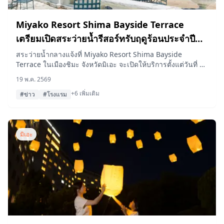
Miyako Resort Shima Bayside Terrace
เตรียมเปิดสระว่ายน้ำรีสอร์ทรับฤดูร้อนประจำปี
2026
สระว่ายน้ำกลางแจ้งที่ Miyako Resort Shima Bayside
Terrace ในเมืองชิมะ จังหวัดมิเอะ จะเปิดให้บริการตั้งแต่วันที่ 4
กรกฎาคม ถึง 24 กันยายน 2026 โดยแขกที่เข้าพักสามารถใช้
19 พ.ค. 2569
บริการสระว่ายน้ำในช่วงกลางวันได้ฟรี
+6 เพิ่มเติม
#ข่าว
#โรงแรม
มิเอะ