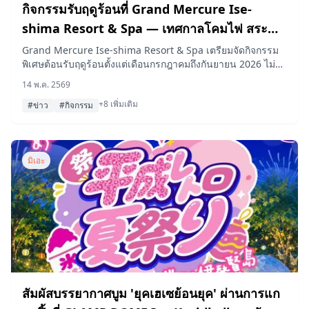
กิจกรรมรับฤดูร้อนที่ Grand Mercure Ise-
shima Resort & Spa — เทศกาลโคมไฟ สระ
ว่ายน้ำรีสอร์ท เวิร์กช็อป และอื่นๆ อีกมากมาย
Grand Mercure Ise-shima Resort & Spa เตรียมจัดกิจกรรม
พิเศษต้อนรับฤดูร้อนตั้งแต่เดือนกรกฎาคมถึงกันยายน 2026 ไม่ว่า
(2026)
จะเป็นเทศกาลโคมไฟ สระว่ายน้ำทั้งกลางวันและกลางคืน เวิร์
14 พ.ค. 2569
กช็อปทำกระเป๋าจากวัสดุธรรมชาติ รถขายอาหารริมสระน้ำ การ
+8 เพิ่มเติม
ตักลูกบอลเรืองแสง และโชว์มายากลที่โต๊ะอาหาร ซึ่งทั้งหมดนี้
#ข่าว
#กิจกรรม
รวมอยู่ในค่าที่พักสำหรับแขกของโรงแรมแล้ว
มิเอะ
สัมผัสบรรยากาศบูม 'ยุคเฮเซย้อนยุค' ผ่านการแก