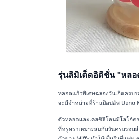
รุ่นลิมิเต็ดอิดิชั่น "
หลอดแก้วพิเศษฉลองวันเกิดครบรอบ 
จะมีจำหน่ายที่ร้านป๊อปอัพ Ueno 
ตัวหลอดและเคสซิลิโคนมีโลโก้ค
ที่หรูหราเหมาะสมกับวันครบรอบสำค
ตัวของ Miffy ทำให้เป็นสิ่งที่แฟน ๆ