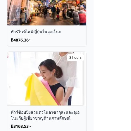
ทัวร์ไนท์ไลฟ์ญี่ปุ่นในอุเอโนะ
฿4876.36~
3 hours
ทัวร์ช็อปปิงส่วนตัวในอาซากุสะและอุเอ
โนะกับผู้เชี่ยวชาญด้านภาพลักษณ์
฿3168.53~