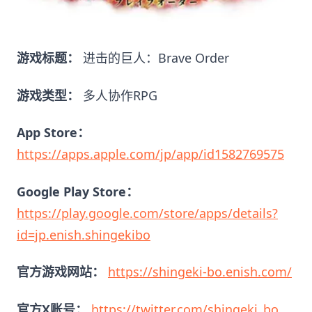
游戏标题：
进击的巨人：Brave Order
游戏类型：
多人协作RPG
App Store：
https://apps.apple.com/jp/app/id1582769575
Google Play Store：
https://play.google.com/store/apps/details?
id=jp.enish.shingekibo
官方游戏网站：
https://shingeki-bo.enish.com/
官方X账号：
https://twitter.com/shingeki_bo