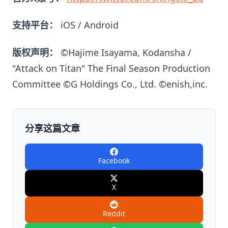
支持平台：
iOS / Android
版权声明：
©Hajime Isayama, Kodansha /
"Attack on Titan" The Final Season Production
Committee ©G Holdings Co., Ltd. ©enish,inc.
分享这篇文章
Facebook
X
Reddit