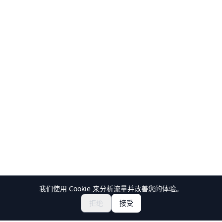
我们使用 Cookie 来分析流量并改善您的体验。
探索祭典与活动
🎆
拒绝
接受
获取日本祭典门票