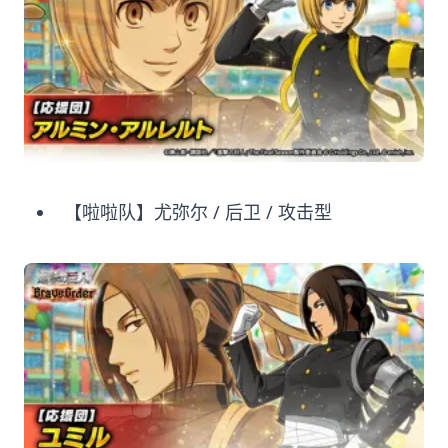
【啦啦队】尤弥尔 / 后卫 / 攻击型