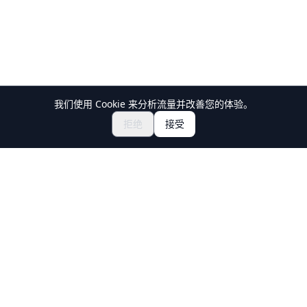
我们使用 Cookie 来分析流量并改善您的体验。
探索祭典与活动
🎆
拒绝
接受
获取日本祭典门票
Holiday Travel
发现日本的精彩体验
探索
体验