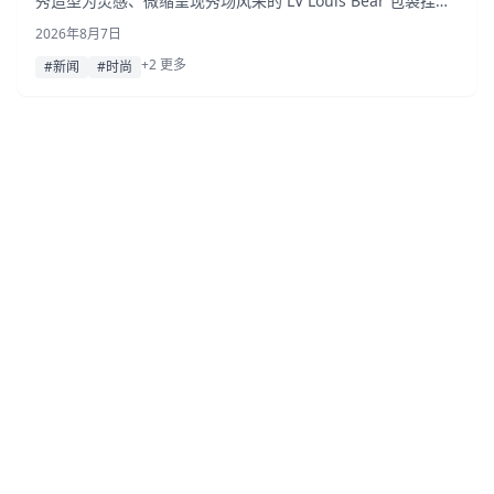
秀造型为灵感、微缩呈现秀场风采的 LV Louis Bear 包袋挂
饰，以及灵感源自标志性手袋的 Mini Steamer 包袋挂饰。
2026年8月7日
+2 更多
#新闻
#时尚