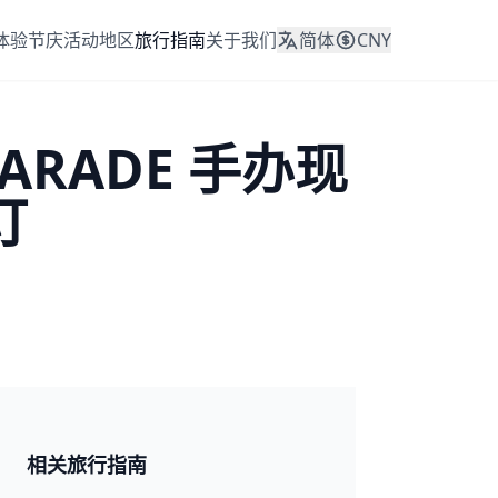
体验
节庆活动
地区
旅行指南
关于我们
简体
CNY
ARADE 手办现
订
日本 2026
相关旅行指南
🎆 祭典与节日