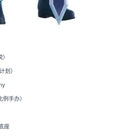
税）
（计划）
ny
非比例手办）
底座