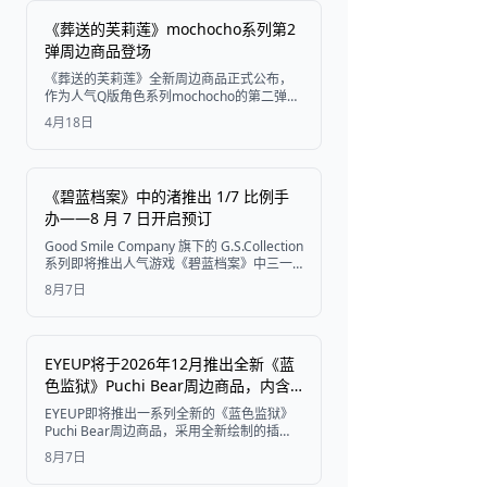
《葬送的芙莉莲》mochocho系列第2
弹周边商品登场
获取门票
《葬送的芙莉莲》全新周边商品正式公布，
作为人气Q版角色系列mochocho的第二弹，
涵盖心形徽章、亚克力立牌等多款商品。
4月18日
《碧蓝档案》中的渚推出 1/7 比例手
办——8 月 7 日开启预订
Good Smile Company 旗下的 G.S.Collection
系列即将推出人气游戏《碧蓝档案》中三一
综合学园“茶会”成员——渚的 1/7 比例手办，
8月7日
预订将于 2026 年 8 月 7 日（星期五）开
启，预计于 2027 年 9 月发售。
EYEUP将于2026年12月推出全新《蓝
色监狱》Puchi Bear周边商品，内含
原创插画
EYEUP即将推出一系列全新的《蓝色监狱》
Puchi Bear周边商品，采用全新绘制的插
画，产品包括吉祥物、毛绒收纳包、Nuinui
8月7日
包、卡套、亚克力钥匙扣、亚克力立牌、亚
克力标记挂件以及集换式徽章，并将于2026