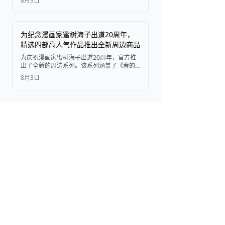
8月3日
面紧凑且吸睛。
为纪念漫画家蜜树海子出道20周年，
精选四部高人气作品推出全新周边商品
为庆祝漫画家蜜树海子出道20周年，官方推
出了全新的周边系列。该系列涵盖了《春的
岚与怪兽》、《野良猫与狼》、《只属于你
8月3日
的野兽》以及《羞耻之吻》中的精美插图，
将于2026年7月31日起通过eeo Store线上开
启预售，并于2026年9月12日起在实体店发
售。