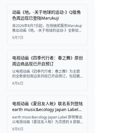
年12月起在全国零售店陆续发售。
动画《地。-关于地球的运动-》Q版角
色周边现已登陆Marukuji
自2026年8月7日起，在线抽奖服务Marukuji
推出动画《地。-关于地球的运动-》全新绘制
的Q版角色周边，角色包括拉法尔、诺瓦克、
8月7日
奥克齐、巴德尼、约兰塔、施密特及德拉
卡，单次抽奖售价为770日元。
电视动画《四季代行者：春之舞》原创
周边商品现已开启预订
以电视动画《四季代行者：春之舞》为主题
的全新原创周边系列现已开启预订，包括徽
章、亚克力立牌、钥匙扣等精美商品。
8月6日
电视动画《夏目友人帐》联名系列登陆
earth music&ecology Japan Label，
8月7日开启预售
earth music&ecology Japan Label 即将推出
以电视动画《夏目友人帐》为灵感的 8 款联
名系列商品，包含以猫咪老师为主题的针织
8月6日
衫、服饰及饰品。商品将于 2026 年 8 月 7