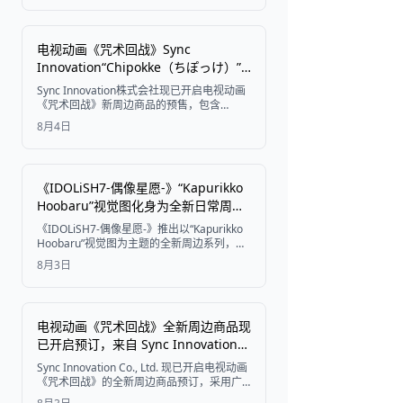
日起在 STRIPE CLUB 官方网店开启预售。
电视动画《咒术回战》Sync
Innovation“Chipokke（ちぽっけ）”
系列周边商品开启预售
Sync Innovation株式会社现已开启电视动画
《咒术回战》新周边商品的预售，包含
“Chipokke”系列Q版角色徽章、贴纸等丰富产
8月4日
品。
《IDOLiSH7-偶像星愿-》“Kapurikko
Hoobaru”视觉图化身为全新日常周
边，涵盖药盒与双面镜
《IDOLiSH7-偶像星愿-》推出以“Kapurikko
Hoobaru”视觉图为主题的全新周边系列，该
视觉图曾用于亚克力立牌。此次系列包括药
8月3日
盒、双面镜、刘海贴以及16款贴纸收集册，
将于2026年10月上旬由Movic发售。
电视动画《咒术回战》全新周边商品现
已开启预订，来自 Sync Innovation
的 mochocho 系列
Sync Innovation Co., Ltd. 现已开启电视动画
《咒术回战》的全新周边商品预订，采用广
受欢迎的“mochocho”系列迷你角色设计，画