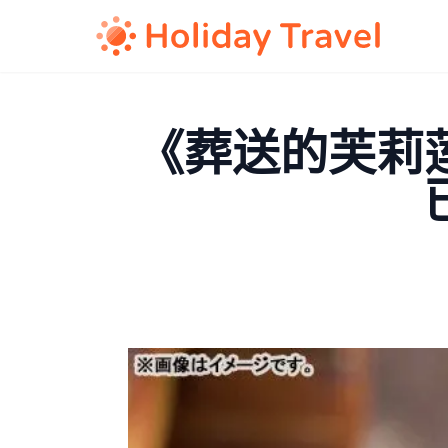
《葬送的芙莉莲》