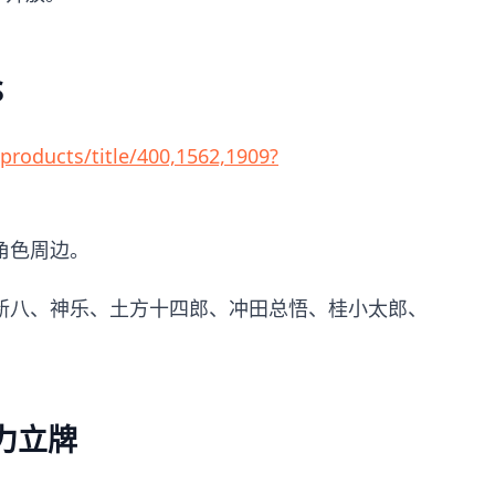
S
roducts/title/400,1562,1909?
角色周边。
新八、神乐、土方十四郎、冲田总悟、桂小太郎、
。
力立牌