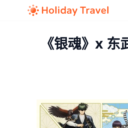
《银魂》x 东