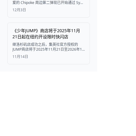
爱的 Chipoke 周边第二弹现已开始通过 Sync
Innovation Co., Ltd. 预售。
12月3日
《少年JUMP》商店将于2025年11月
21日起在纽约开设限时快闪店
继洛杉矶店成功之后，集英社官方授权的
JUMP商店将于2025年11月21日至2026年1
月20日在美国梦购物中心开设纽约《少年
11月14日
JUMP》商店。