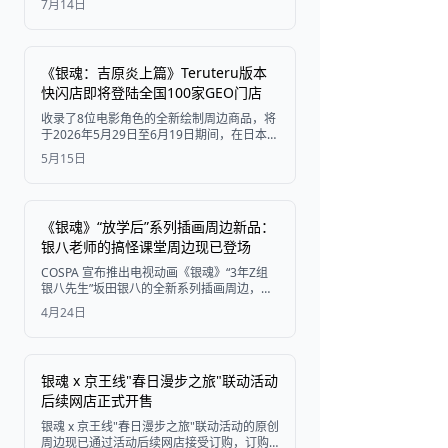
7月14日
十四郎的迷你人偶，售价为3,520日元（含
税），预计于2026年11月下旬发售。
《银魂：吉原炎上篇》Teruteru版本
快闪店即将登陆全国100家GEO门店
收录了8位电影角色的全新绘制周边商品，将
于2026年5月29日至6月19日期间，在日本全
国100家精选GEO门店进行预售。
5月15日
《银魂》“放学后”系列插画周边新品：
银八老师的搞怪课堂周边现已登场
COSPA 宣布推出电视动画《银魂》“3年Z组
银八先生”坂田银八的全新系列插画周边，产
品包括亚克力立牌、毛巾、马克杯等，计划
4月24日
于 2026 年 7 月下旬发售。
银魂 x 京王线"春日漫步之旅"联动活动
后续网店正式开售
银魂 x 京王线"春日漫步之旅"联动活动的原创
周边现已通过活动后续网店接受订购，订购