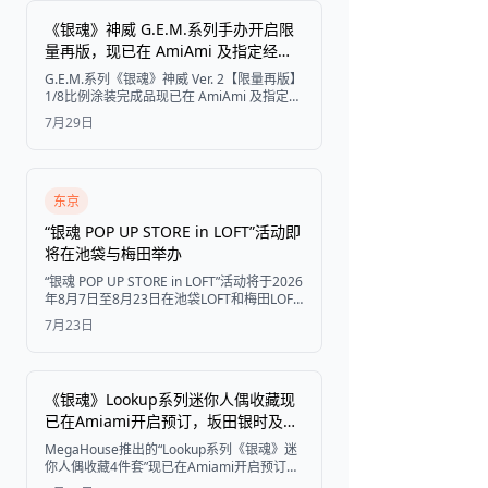
《银魂》神威 G.E.M.系列手办开启限
量再版，现已在 AmiAmi 及指定经销
获取门票
商处开放预订
G.E.M.系列《银魂》神威 Ver. 2【限量再版】
1/8比例涂装完成品现已在 AmiAmi 及指定经
销商处开启预订，预计于2026年12月发售。
7月29日
东京
“银魂 POP UP STORE in LOFT”活动即
将在池袋与梅田举办
“银魂 POP UP STORE in LOFT”活动将于2026
年8月7日至8月23日在池袋LOFT和梅田LOFT
举办，现场将发售以“夏日漫步”为主题的全新
7月23日
水彩风格插画周边商品。
《银魂》Lookup系列迷你人偶收藏现
已在Amiami开启预订，坂田银时及好
友悉数登场
MegaHouse推出的“Lookup系列《银魂》迷
你人偶收藏4件套”现已在Amiami开启预订。
套装包含坂田银时、志村新八、神乐和土方