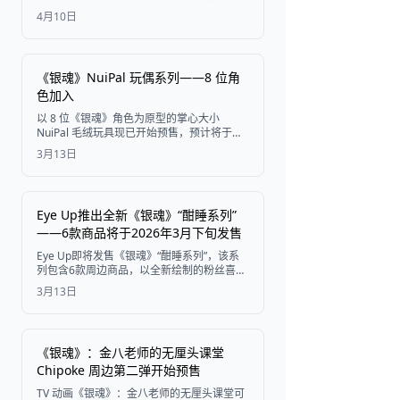
截止时间为2026年5月7日（周四）晚上11时
4月10日
59分，购买地址为Cocoani网络商店。
《银魂》NuiPal 玩偶系列——8 位角
色加入
以 8 位《银魂》角色为原型的掌心大小
NuiPal 毛绒玩具现已开始预售，预计将于
2026 年 8 月左右发售。
3月13日
Eye Up推出全新《银魂》“酣睡系列”
——6款商品将于2026年3月下旬发售
Eye Up即将发售《银魂》“酣睡系列”，该系
列包含6款周边商品，以全新绘制的粉丝喜爱
角色插图为特色。现已在Eye Up官方在线商
3月13日
店接受预订，全国零售将于2026年3月下旬
开始。
《银魂》：金八老师的无厘头课堂
Chipoke 周边第二弹开始预售
TV 动画《银魂》：金八老师的无厘头课堂可