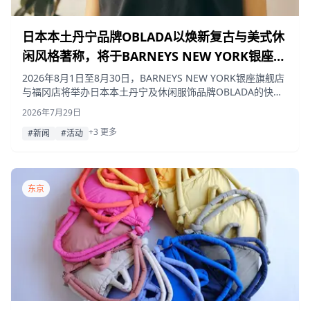
日本本土丹宁品牌OBLADA以焕新复古与美式休
闲风格著称，将于BARNEYS NEW YORK银座店
及福冈店举办快闪活动
2026年8月1日至8月30日，BARNEYS NEW YORK银座旗舰店
与福冈店将举办日本本土丹宁及休闲服饰品牌OBLADA的快闪
活动。该品牌致力于将复古与美式休闲风格以现代视角重新演
2026年7月29日
绎，活动将推出补货T恤、BARNEYS NEW YORK限定配色
+3 更多
款，并由模特高山都主持Instagram直播。
#新闻
#活动
东京