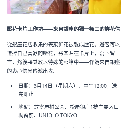
壓花卡片工作坊——來自銀座的獨一無二的鮮花信
從銀座花店收集的丟棄鮮花被製成壓花。遊客可以
選擇自己喜歡的壓花，將其貼在卡片上，寫下留
言，然後將其放入特殊的郵箱中——作為來自銀座
的衷心信息傳遞出去。
日期：3月14日（星期六），中午12:00，送
完即止
地點：數寄屋橋公園、松屋銀座1樓主要入口
櫥窗前、UNIQLO TOKYO