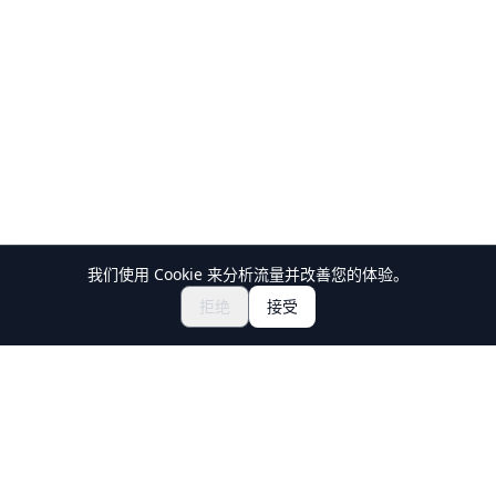
我们使用 Cookie 来分析流量并改善您的体验。
探索祭典与活动
🎆
拒绝
接受
获取日本祭典门票
Holiday Travel
发现日本的精彩体验