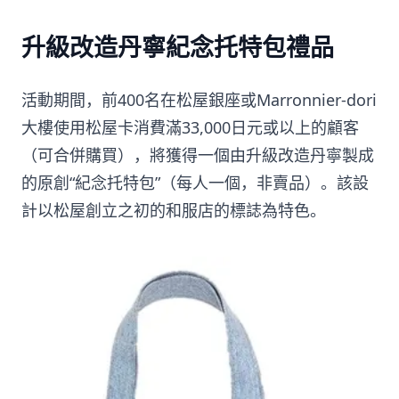
升級改造丹寧紀念托特包禮品
活動期間，前400名在松屋銀座或Marronnier-dori
大樓使用松屋卡消費滿33,000日元或以上的顧客
（可合併購買），將獲得一個由升級改造丹寧製成
的原創“紀念托特包”（每人一個，非賣品）。該設
計以松屋創立之初的和服店的標誌為特色。