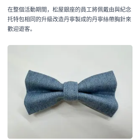
在整個活動期間，松屋銀座的員工將佩戴由與紀念
托特包相同的升級改造丹寧製成的丹寧絲帶胸針來
歡迎遊客。