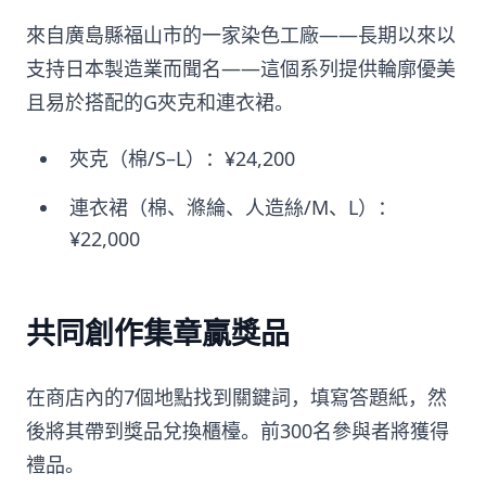
來自廣島縣福山市的一家染色工廠——長期以來以
支持日本製造業而聞名——這個系列提供輪廓優美
且易於搭配的G夾克和連衣裙。
夾克（棉/S–L）：¥24,200
連衣裙（棉、滌綸、人造絲/M、L）：
¥22,000
共同創作集章贏獎品
在商店內的7個地點找到關鍵詞，填寫答題紙，然
後將其帶到獎品兌換櫃檯。前300名參與者將獲得
禮品。