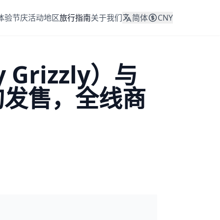
体验
节庆活动
地区
旅行指南
关于我们
简体
CNY
 Grizzly）与
中旬发售，全线商