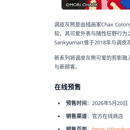
调皮灰熊是由插画家Chax Col
知，其可爱外表与随性狂野行为
Sankyumart曾于2018
新系列将调皮灰熊可爱的剪影融
与新顾客。
在线预售
预售时间
：2026年5月20
销售渠道
：官方在线商店
预售页面
：
https://thanky