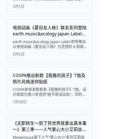
题的居家服、配饰和周边商品。
3月5日
电视动画《夏目友人帐》联名系列登陆
earth music&ecology Japan Label，
8月7日开启预售
earth music&ecology Japan Label 即将推出
以电视动画《夏目友人帐》为灵感的 8 款联
名系列商品，包含以猫咪老师为主题的针织
8月6日
衫、服饰及饰品。商品将于 2026 年 8 月 7
日起在 STRIPE CLUB 官方网店开启预售。
COSPA推出新款【我推的孩子】T恤及
照片风格迷你贴纸
COSPA即将发售新款【我推的孩子】T恤，设
计图案为黑川赤音的“绝不原谅出轨”；同时推
出六款照片风格的迷你贴纸套装，角色涵盖
7月30日
爱、阿奎亚、露比、有马加奈、黑川赤音及
MEM啾。产品现已在COSPA在线商店及其他
零售商处开启预订，预计于2026年10月中旬
发售。
《无职转生～到了异世界就拿出真本事
～》第三季——人气掌心大小艾莉丝手
办（猫耳帽版）回归，AmiAmi现已开
MegaHouse旗下人气“掌心大小”系列艾莉丝