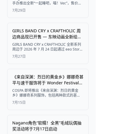
启预订
手办推出全新“一起睡吧，喵！Ver.”，售价为
9,350日元（含税），预计将于2027年1月下
7月29日
旬发售，目前已在AmiAmi开启预订。
GIRLS BAND CRY x CRAFTHOLIC 周
边商品现已开售 — 东映动画全新绘图
展示成员拥抱 CRAFTHOLIC 抱枕
GIRLS BAND CRY x CRAFTHOLIC 全新系列
周边于 2026 年 7 月 24 日起通过 eeo Store
online 正式开售。系列收录了由东映动画绘
7月27日
制的全新插画，展示了 Togenashi Togeari
成员们身穿家居服、怀抱 CRAFTHOLIC 抱枕
的模样，并包含徽章、亚克力周边、托特包
以及同款抱枕。
《来自深渊：烈日的黄金乡》娜娜奇甚
平与速干服饰将于 Wonder Festival
2026 [夏] 由 COSPA 提前发售
COSPA 即将推出《来自深渊：烈日的黄金
乡》娜娜奇系列服饰，包括两种款式的甚
平、一件速干 T 恤和一件轻量速干连帽衫。
7月15日
这些商品将于 7 月 26 日在 Wonder Festival
2026 [夏] 进行提前发售，并于 2026 年 10
月初正式全面发售。
Nagano角色“软糯！全黑”毛绒玩偶抽
奖活动将于7月17日启动