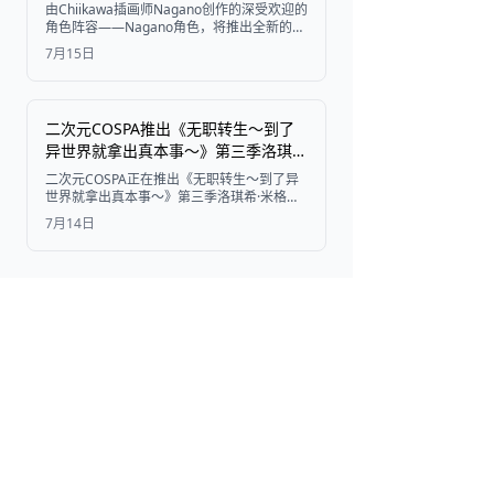
由Chiikawa插画师Nagano创作的深受欢迎的
角色阵容——Nagano角色，将推出全新的全
黑毛绒玩偶抽奖活动。活动于2026年7月17
7月15日
日开始，包含11种奖品，百分之百中奖，从
100厘米的巨型玩偶到迷你吉祥物徽章应有尽
有。
二次元COSPA推出《无职转生～到了
异世界就拿出真本事～》第三季洛琪希
·米格路迪周边商品
二次元COSPA正在推出《无职转生～到了异
世界就拿出真本事～》第三季洛琪希·米格路
迪的新周边，包括翻盖式手机壳、证件套、
7月14日
伸缩钥匙扣、迷你小包和徽章。这些商品将
于7月26日在 Wonder Festival 2026
[Summer] 上先行发售，随后于10月中旬正
式上市。