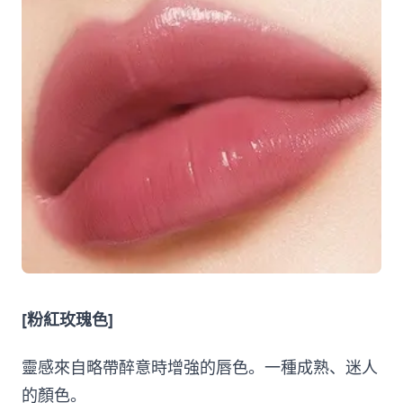
[粉紅玫瑰色]
靈感來自略帶醉意時增強的唇色。一種成熟、迷人
的顏色。