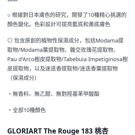
○ 根據對日本膚色的研究，開發了10種精心挑選的
顏色變化。色彩設計可提亮藍底和黃底膚色
◎ 包含原創的植物性保濕成分，包括Modama提
取物/Modama葉提取物、雜交玫瑰花提取物、
Pau d'Arco樹皮提取物/Tabebuia Impetiginosa樹
皮提取物，以及迷迭香提取物/迷迭香葉提取物
（保濕成分）
・無香料、無乙醇、無對羥基苯甲酸酯
・全部10種顏色
GLORIART The Rouge 183 桃杏