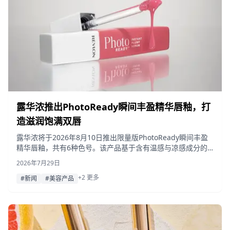
露华浓推出PhotoReady瞬间丰盈精华唇釉，打
造滋润饱满双唇
露华浓将于2026年8月10日推出限量版PhotoReady瞬间丰盈
精华唇釉，共有6种色号。该产品基于含有温感与凉感成分的
“火与冰复合物™（Fire & Ice Complex™）”，旨在以精华般的
2026年7月29日
质地，为双唇带来丰盈饱满且水润光泽的妆效。
+2 更多
#新闻
#美容产品