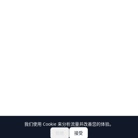
我们使用 Cookie 来分析流量并改善您的体验。
探索祭典与活动
🎆
拒绝
接受
获取日本祭典门票