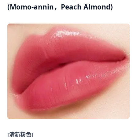
(Momo-annin，Peach Almond)
[清新粉色]