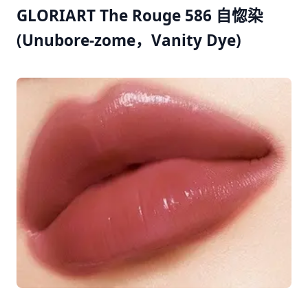
GLORIART The Rouge 586 自惚染
(Unubore-zome，Vanity Dye)