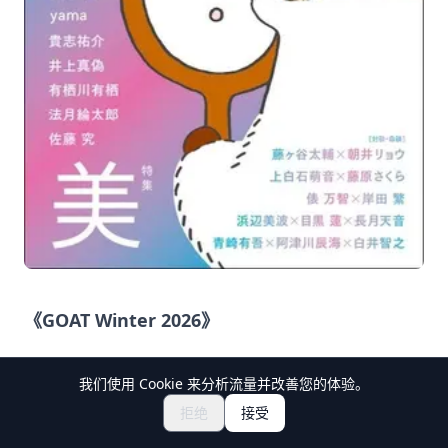
《GOAT Winter 2026》
价格：510日元（含税）
我们使用 Cookie 来分析流量并改善您的体验。
探索祭典与活动
🎆
拒绝
接受
获取日本祭典门票
发售日期：2025年12月3日