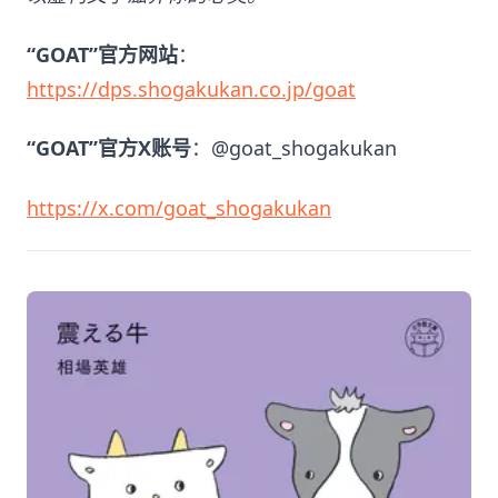
“GOAT”官方网站
：
https://dps.shogakukan.co.jp/goat
“GOAT”官方X账号
：@goat_shogakukan
https://x.com/goat_shogakukan