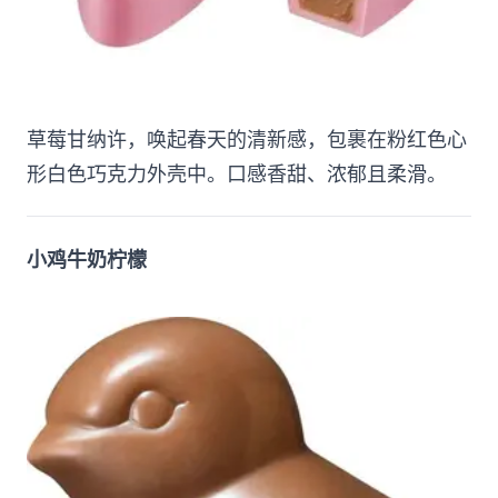
草莓甘纳许，唤起春天的清新感，包裹在粉红色心
形白色巧克力外壳中。口感香甜、浓郁且柔滑。
小鸡牛奶柠檬