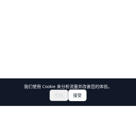
我们使用 Cookie 来分析流量并改善您的体验。
探索祭典与活动
🎆
拒绝
接受
获取日本祭典门票
Holiday Travel