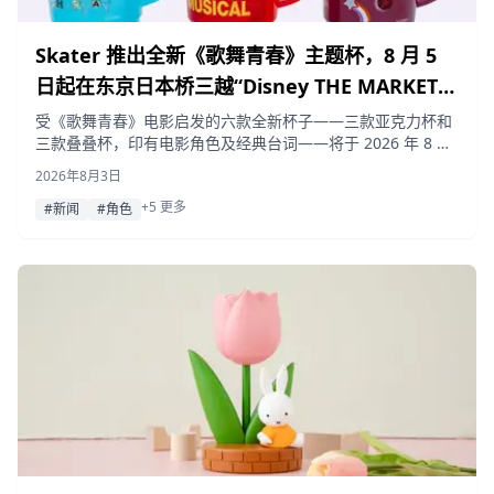
Skater 推出全新《歌舞青春》主题杯，8 月 5
日起在东京日本桥三越“Disney THE MARKET”
抢先发售
受《歌舞青春》电影启发的六款全新杯子——三款亚克力杯和
三款叠叠杯，印有电影角色及经典台词——将于 2026 年 8 月
5 日起在日本桥三越的“Disney THE MARKET”先行发售。并将
2026年8月3日
于 8 月 17 日起在 Skater 官方网店及全国零售店正式上架。
+5 更多
#新闻
#角色