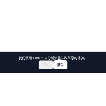
我们使用 Cookie 来分析流量并改善您的体验。
探索祭典与活动
🎆
拒绝
接受
获取日本祭典门票
Holiday Travel
发现日本的精彩体验