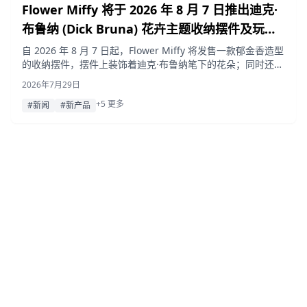
Flower Miffy 将于 2026 年 8 月 7 日推出迪克·
布鲁纳 (Dick Bruna) 花卉主题收纳摆件及玩偶
专用花店围裙装
自 2026 年 8 月 7 日起，Flower Miffy 将发售一款郁金香造型
的收纳摆件，摆件上装饰着迪克·布鲁纳笔下的花朵；同时还将
为换装玩偶推出全新的花店围裙套装。凡购买围裙套装，即可
2026年7月29日
获赠迷你花束，送完即止。
+5 更多
#新闻
#新产品