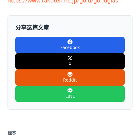
https://www.rakuten.ne.jp/gold/goodglas
分享这篇文章
Facebook
X
Reddit
LINE
标签