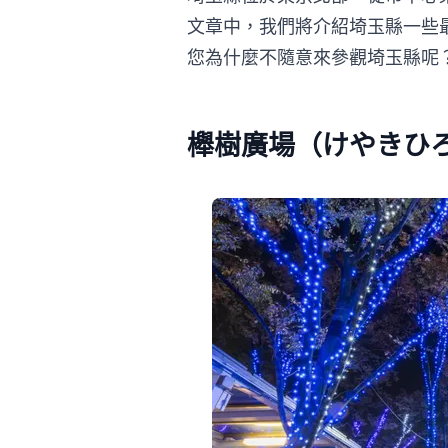
文章中，我們將介紹埼玉縣一些
您為什麼不隨意來參觀埼玉縣呢
櫸樹廣場（けやきひ