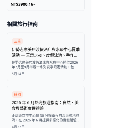
NT$3900.16~
相關旅行指南
三重
伊勢志摩美居渡假酒店與水療中心夏季
活動 — 天燈之夜、度假泳池、手作體
驗等（2026年）
伊勢志摩美居渡假酒店與水療中心將於2026
年7月至9月舉辦一系列夏季限定活動，包括
天燈之夜、日間與夜間度假泳池、天然材質
5月14日
手作包體驗、池畔餐車、發光彈力球撈取遊
戲以及桌邊魔術秀，所有活動皆包含在飯店
住客的房費中。
靜岡
2026 年 6 月熱海旅遊指南：自然、美
食與藝術度假體驗
距離東京市中心僅 30 分鐘車程的溫泉勝地熱
海，在 2026 年 6 月提供多樣化的度假體驗
——從賞螢火蟲、藍花楹祭，到頂級日式旅
4月27日