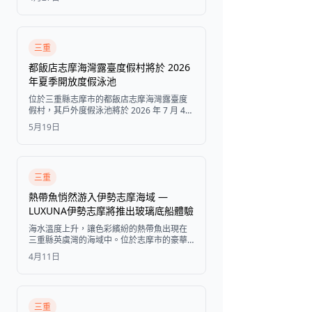
館住宿、立槳衝浪 (SUP) 以及藝術工作坊，
應有盡有。
三重
都飯店志摩海灣露臺度假村將於 2026
年夏季開放度假泳池
位於三重縣志摩市的都飯店志摩海灣露臺度
假村，其戶外度假泳池將於 2026 年 7 月 4
日至 9 月 24 日開放。飯店房客可免費使用日
5月19日
間泳池。
三重
熱帶魚悄然游入伊勢志摩海域 —
LUXUNA伊勢志摩將推出玻璃底船體驗
海水溫度上升，讓色彩繽紛的熱帶魚出現在
三重縣英虞灣的海域中。位於志摩市的豪華
露營渡假村LUXUNA伊勢志摩，將於2026年
4月11日
5月1日起開設玻璃底船體驗，讓旅客無需下
水，即可近距離觀察這片正在改變中的海洋
生態。
三重