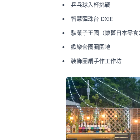
乒乓球入杯挑戰
智慧彈珠台 DX!!!
駄菓子王國（懷舊日本零食
歡樂套圈圈園地
裝飾團扇手作工作坊