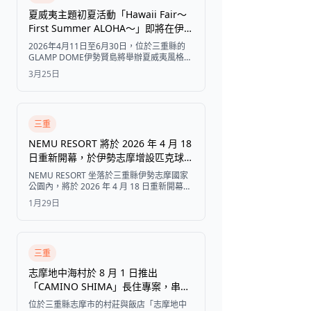
夏威夷主題初夏活動「Hawaii Fair～
First Summer ALOHA～」即將在伊勢
志摩登場
2026年4月11日至6月30日，位於三重縣的
GLAMP DOME伊勢賢島將舉辦夏威夷風格的
度假體驗活動，提供巴西莓果碗、熱帶飲品
3月25日
吧和夏威夷風格的租借飾品。
三重
NEMU RESORT 將於 2026 年 4 月 18
日重新開幕，於伊勢志摩增設匹克球場
及強化家庭友善設施
NEMU RESORT 坐落於三重縣伊勢志摩國家
公園內，將於 2026 年 4 月 18 日重新開幕，
屆時將推出全新別墅、匹克球場、擴充家庭
1月29日
設施，以及以自然、活動和學習為中心的強
化餐飲體驗。
三重
志摩地中海村於 8 月 1 日推出
「CAMINO SHIMA」長住專案，串聯
第 63 屆神宮式年遷宮
位於三重縣志摩市的村莊與飯店「志摩地中