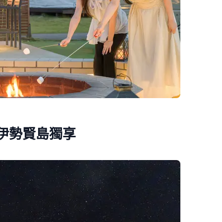
E 伊勢賢島獨享