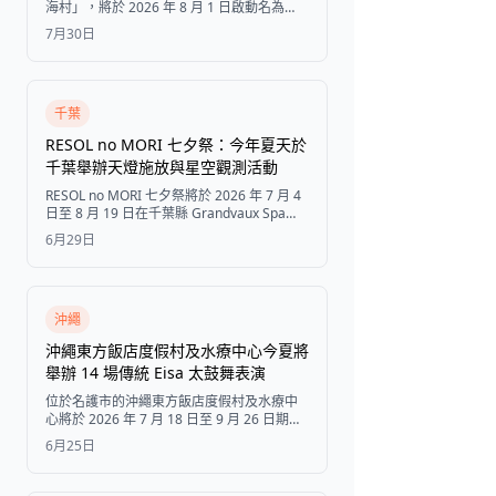
海村」，將於 2026 年 8 月 1 日啟動名為
「CAMINO SHIMA」的長住專案。透過結合
7月30日
伊勢參拜與西班牙聖雅各朝聖之路的五大體
驗，邀請旅客在志摩多住一晚，盡情享受當
地的美食、美景與地中海風情村莊。
千葉
RESOL no MORI 七夕祭：今年夏天於
千葉舉辦天燈施放與星空觀測活動
RESOL no MORI 七夕祭將於 2026 年 7 月 4
日至 8 月 19 日在千葉縣 Grandvaux Spa
Village 舉行，現場不僅有傳統竹飾，還提供
6月29日
限定夏日甜點與雞尾酒，並於 8 月 19 日舉辦
特別的天燈施放及觀星活動。
沖繩
沖繩東方飯店度假村及水療中心今夏將
舉辦 14 場傳統 Eisa 太鼓舞表演
位於名護市的沖繩東方飯店度假村及水療中
心將於 2026 年 7 月 18 日至 9 月 26 日期間
的每個週六及假日，舉辦「Eisa 之夜」，由
6月25日
當地不同的青年會帶來共 14 場沖繩傳統 Eisa
太鼓舞表演，房客可免費觀賞。