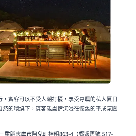
行，賓客可以不受人潮打擾，享受專屬的私人夏日
自然的環繞下，賓客能盡情沉浸在懷舊的平成氛圍
重縣志摩市阿兒町神明863-4（郵遞區號 517-