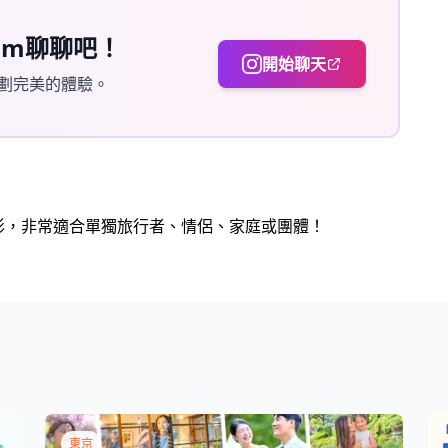
ram聊聊吧！
arukas地區的特別時刻！
開始聊天
劃完美的體驗。
付的照片數量可能會減少。
或者在拍攝當天下雨，則有三個選項
更改地點，或（3）取消拍攝。
人攝影，非常適合單獨旅行者、情侶、家庭或團體！
東京