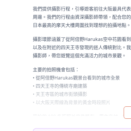
我們提供攝影行程，引導遊客前往大阪最具代表性
周邊。我們的行程由資深攝影師帶領，配合您的
日本最高的摩天大樓周圍找到理想的拍攝地點。
攝影環節涵蓋了從阿倍野Harukas空中花園
以及在附近的四天王寺發現的迷人傳統對比。我
攝影師，帶您遊覽這個充滿活力的城市景觀。
主要的拍照機會包括：
• 從阿倍野Harukas觀景台看到的城市全景
• 四天王寺的傳統寺廟建築
• 天王寺區的城市街頭攝影
• 以大阪天際線為背景的黃金時段照片
原始的 100 多張照片文件將在一周內交付，您可
重新交付。我們會對照片進行調整，以喚起特定