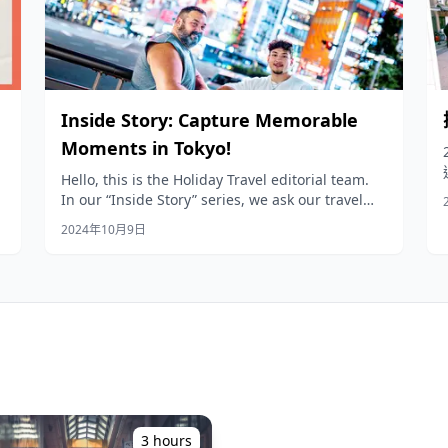
Inside Story: Capture Memorable
Moments in Tokyo!
天
Hello, this is the Holiday Travel editorial team.
In our “Inside Story” series, we ask our travel
staff, who are the product planners, to share
2024年10月9日
the stories behind the products we sell at
Holiday Travel!
3 hours