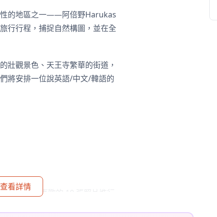
的地區之一——阿倍野Harukas
旅行行程，捕捉自然構圖，並在全
看到的壯觀景色、天王寺繁華的街道，
們將安排一位說英語/中文/韓語的
查看詳情
以選擇您最喜歡的 10 張照片進行
的氛圍，如果需要，還可以調整情