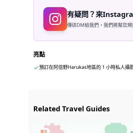
緒和顏色。
有疑問？來Instag
讓我們通過我們的專業攝影服務捕捉您在阿倍野H
傳送DM給我們，我們將幫您規
◆ 重要資訊：
・如果您在預定的集合時間遲到，拍攝時長和交
・如果在預定日期前 3 天預測拍攝地點有雨，
亮點
可供選擇：（1）重新安排日期和時間，（2）
預訂在阿倍野Harukas地區的 1 小時私
Related Travel Guides
東京