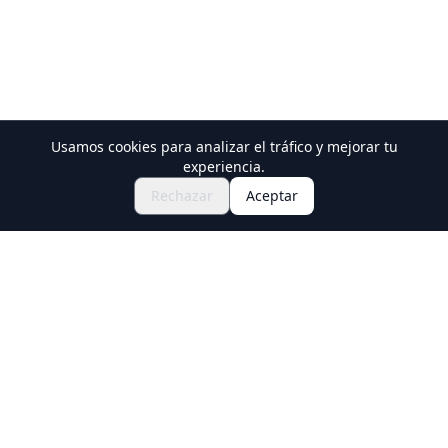
Usamos cookies para analizar el tráfico y mejorar tu
Descubre Festivales y Eventos
experiencia.
🎆
Consigue Entradas para el Matsuri
Rechazar
Aceptar
Japonés
Holiday Travel
Descubre experiencias increíbles en Japón
Explorar
Experiencias