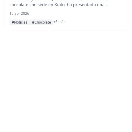
chocolate con sede en Kioto, ha presentado una
refrescante línea estacional de dulces y chocolates de
15 abr 2026
inspiración japonesa que celebran los sabores de la
+6 más
primavera y el verano.
#Noticias
#Chocolate