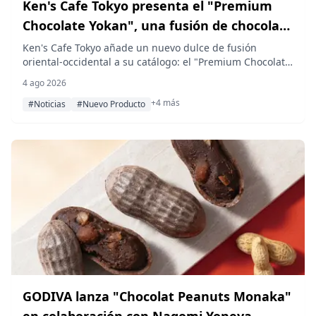
Ken's Cafe Tokyo presenta el "Premium
Chocolate Yokan", una fusión de chocolate
intenso y pasta de judía roja tradicional, a
Ken's Cafe Tokyo añade un nuevo dulce de fusión
oriental-occidental a su catálogo: el "Premium Chocolate
partir del 8 de agosto
Yokan", que combina chocolate con la suave textura de
4 ago 2026
la tradicional pasta de judía roja, disponible desde el 8
+4 más
de agosto en tiendas de Tokio y puntos de venta
#Noticias
#Nuevo Producto
temporales en todo el país.
GODIVA lanza "Chocolat Peanuts Monaka"