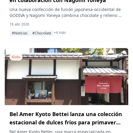
en colaboración con Nagomi Yoneya
Una nueva confección de fusión japonesa-occidental de
GODIVA y Nagomi Yoneya combina chocolate y relleno de
cacahuete en una oblea de monaka infusionada con
18 abr 2026
cacao en polvo.
+4 más
#Noticias
#Chocolate
Kioto
Bel Amer Kyoto Bettei lanza una colección
estacional de dulces fríos para primavera
y verano
Bel Amer Kyoto Bettei, una marca especializada en