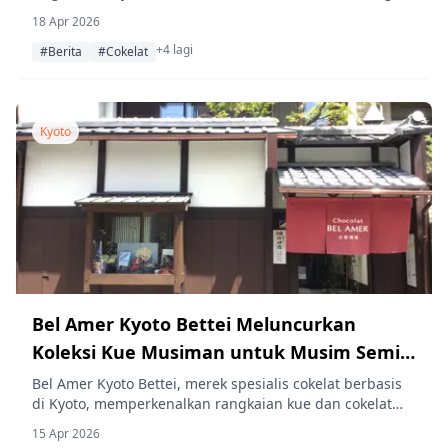
tanah dalam kulit wafer monaka yang mengandung
18 Apr 2026
bubuk kakao.
+4 lagi
#Berita
#Cokelat
Kyoto
Bel Amer Kyoto Bettei Meluncurkan
Koleksi Kue Musiman untuk Musim Semi
dan Musim Panas
Bel Amer Kyoto Bettei, merek spesialis cokelat berbasis
di Kyoto, memperkenalkan rangkaian kue dan cokelat
musiman bertema Jepang yang menyegarkan,
15 Apr 2026
merayakan cita rasa musim semi dan musim panas.