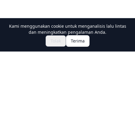
Kami menggunakan cookie untuk menganalisis lalu lintas
dan meningkatkan pengalaman Anda.
Jelajahi Festival & Acara
🎆
Tolak
Terima
Dapatkan Tiket Matsuri Jepang
Holiday Travel
Discover Amazing Experiences in Japan
Explore
Experiences
New Culture Experiences
Destinations