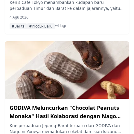
Mewah dengan Pasta Kacang Merah
Ken's Cafe Tokyo menambahkan kudapan baru
perpaduan Timur dan Barat ke dalam jajarannya, yaitu
Tradisional, mulai 8 Agustus
"Premium Chocolate Yokan," yang menggabungkan
4 Agu 2026
cokelat dengan tekstur lembut pasta kacang merah
+4 lagi
tradisional, tersedia mulai 8 Agustus di toko-toko Tokyo
#Berita
#Produk Baru
dan toko pop-up di seluruh negeri.
GODIVA Meluncurkan "Chocolat Peanuts
Monaka" Hasil Kolaborasi dengan Nagomi
Yoneya
Kue perpaduan Jepang-Barat terbaru dari GODIVA dan
Nagomi Yoneya memadukan cokelat dan isian kacang