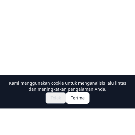
Kami menggunakan cookie untuk menganalisis lalu lintas
dan meningkatkan pengalaman Anda.
Jelajahi Festival & Acara
🎆
Tolak
Terima
Dapatkan Tiket Matsuri Jepang
Holiday Travel