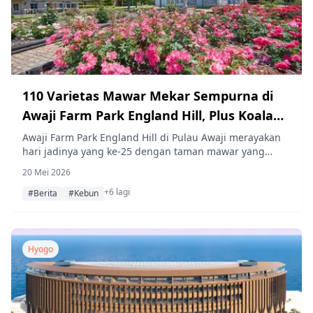
110 Varietas Mawar Mekar Sempurna di
Awaji Farm Park England Hill, Plus Koala
"Komachi" Kini Hadir dalam Rangka
Awaji Farm Park England Hill di Pulau Awaji merayakan
hari jadinya yang ke-25 dengan taman mawar yang
Peringatan HUT ke-25
sedang mekar penuh — menampilkan 110 varietas dan
20 Mei 2026
sekitar 680 tanaman — bersamaan dengan debut koala
+6 lagi
utara "Komachi" dan kembalinya acara olahraga
#Berita
#Kebun
bertema bawang bombay yang populer untuk tahun ke-
16.
Hyogo