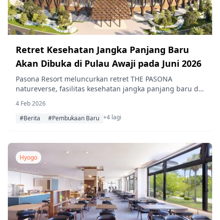
Retret Kesehatan Jangka Panjang Baru
Akan Dibuka di Pulau Awaji pada Juni 2026
Pasona Resort meluncurkan retret THE PASONA
natureverse, fasilitas kesehatan jangka panjang baru di
Pulau Awaji pada Juni 2026. Retret ini berfokus pada
4 Feb 2026
kesehatan holistik melalui makanan, olahraga, dan tidur,
+4 lagi
dengan layanan lengkap dan dukungan medis.
#Berita
#Pembukaan Baru
Hyogo