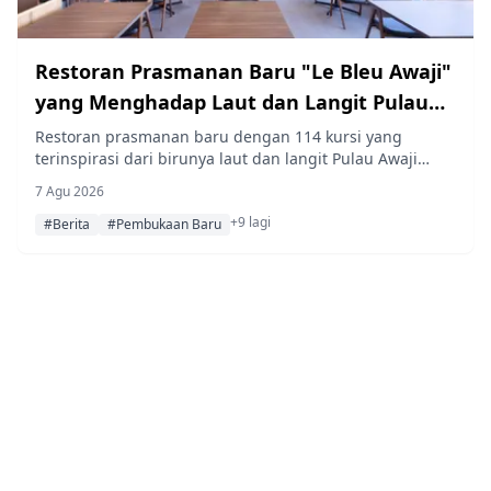
Restoran Prasmanan Baru "Le Bleu Awaji"
yang Menghadap Laut dan Langit Pulau
Awaji Resmi Dibuka di Grand Mercure
Restoran prasmanan baru dengan 114 kursi yang
terinspirasi dari birunya laut dan langit Pulau Awaji
Awaji Island Resort & Spa
telah dibuka di Grand Mercure Awaji Island Resort &
7 Agu 2026
Spa. Paket Silver Week akan menghadirkan steik daging
+9 lagi
sapi Awaji dan bir kriya lokal ke dalam menu prasmanan
#Berita
#Pembukaan Baru
makan malam mulai 19 hingga 23 September 2026.