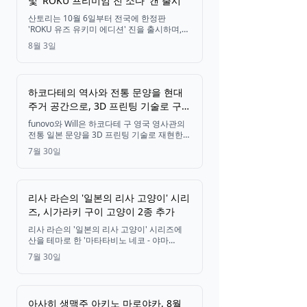
및 'ROKU 프리미엄 진 소다' 캔 출시
산토리는 10월 6일부터 전국에 한정판
'ROKU 유즈 유키미 에디션' 진을 출시하며,
같은 날 일본 전역의 편의점에서 브랜드 최초
8월 3일
의 캔 제품인 'ROKU 프리미엄 진 소다'를 선
보입니다.
하코다테의 역사와 전통 문양을 현대
주거 공간으로, 3D 프린팅 기술로 구현
한 독창적인 앤티크 스타일 인테리어
funovo와 Will은 하코다테 구 영국 영사관의
창호
전통 일본 문양을 3D 프린팅 기술로 재현한
인테리어 창호를 Will의 새 모델하우스
7월 30일
'CUBE+C'에 설치했습니다. 이를 통해 고가의
앤티크 스타일 비품을 획기적으로 낮은 비용
으로 제작하는 것을 목표로 합니다.
리사 라슨의 '일본의 리사 고양이' 시리
즈, 시가라키 구이 고양이 2종 추가
리사 라슨의 '일본의 리사 고양이' 시리즈에
산을 테마로 한 '마타타비노 네코 - 야마
(산)'와 물을 테마로 한 '마타타비노 네코 - 미
7월 30일
즈(물)' 등 신작 2종이 새롭게 추가되었습니
다. 여행하는 고양이들이 처음으로 시가라키
구이로 제작되었으며, 현재 톤카치 스토어에
서 구매 가능합니다.
아사히 생맥주 아키노 마로야카, 8월