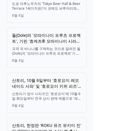
라거' 출시
도쿄 마루노우치의 'Tokyo Beer Hall & Beer
Terrace 14(이치욘)'이 코에도 브루어리와의
14주년 기념 콜라보레이션 맥주 시리즈 제2
8월 6일
탄으로 '할라피뇨 라거'를 선보이며, 2026년
8월부터 한정 수량으로 판매합니다.
돌(Dole)의 '모따이나이 프루츠 프로젝
트', 기린 '효케츠® 모따이나이 시라누
이' 출시로 구마모토 감귤까지 확대
규격 외 바나나를 구제하는 것으로 알려진 돌
(Dole)의 '모따이나이 프루츠 프로젝트'가 이
제 국내산 과일까지 그 범위를 넓혔습니다. 그
8월 4일
결과물로, 모양이 완벽하지 않은 구마모토산
시라누이(한라봉)를 활용한 캔 츄하이 '기린
효케츠® 모따이나이 시라누이'가 2026년 8
월 18일부터 전국에서 판매됩니다.
산토리, 10월 6일부터 '호로요이 레모
네이드 사와' 및 '호로요이 키위 피즈'
전국 출시
산토리가 장수 시리즈인 '호로요이'에 10월 6
일 화요일부터 전국 상시 판매 제품으로 '레모
네이드 사와'와 '키위 피즈' 두 가지 맛을 새롭
8월 4일
게 추가합니다.
산토리, 한정판 'ROKU 유즈 유키미 진'