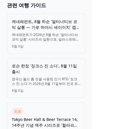
일본 2026
관련 여행 가이드
🎆 마츠리 &
축제
케네레펀트, 8월 하순 '얼터너티브 코
믹 살롱 — 가로 하야시 세이이치' 캡슐
토이 컬렉션 출시
케네레펀트가 2026년 8월 하순 '얼터너티브
티켓 보기
코믹 살롱' 시리즈의 일환으로, 일러스트레이
터이자 만화가인 하야시 세이이치의 서정적
8월 6일
인 작품 세계를 담은 새로운 캡슐 토이 라인업
을 출시합니다. 여기에는 그의 대표작 '적색
엘레지'의 명장면들도 포함되어 있습니다.
로손 한정 '징크스 진 소다', 8월 11일
출시
영국산 올드 톰 진을 사용한 인기 RTD '징크
스 진 소다'가 2026년 8월 11일부터 전국 로
손 매장에서 한정 수량으로 재출시됩니다.
8월 6일
도쿄
Tokyo Beer Hall & Beer Terrace 14,
14주년 기념 맥주 시리즈로 '할라피뇨