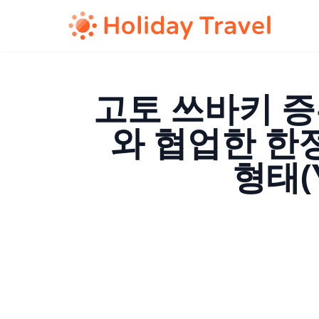
고토 쓰바키 
와 협업한 한정
형태(Y