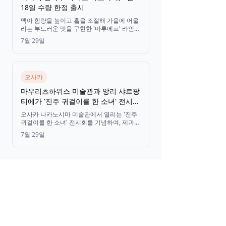
18일 수량 한정 출시
맥아 함량을 높이고 홉을 조절해 가을에 어울
리는 부드러운 맛을 구현한 '마루에프' 라인업
의 수량 한정 신제품 '아사히 생맥주 아키노
7월 29일
마로야카'가 8월 18일부터 전국에서 판매됩
니다.
오사카
마우리츠하위스 미술관과 앙리 샤르팡
티에가 '진주 귀걸이를 한 소녀' 전시회
를 위해 처음으로 협업, 오리지널 틴 케
오사카 나카노시마 미술관에서 열리는 '진주
이스 한정판 출시
귀걸이를 한 소녀' 전시회를 기념하여, 제과
브랜드 앙리 샤르팡티에와 마우리츠하위스
7월 29일
미술관이 마들렌, 말차 쁘띠 가토, 효고산 밤
마롱 케이크로 구성된 오리지널 틴 케이스 한
정판을 2026년 8월 3일에 출시합니다.