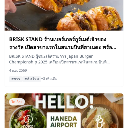
BRISK STAND ร้านเบอร์เกอร์กูร์เมต์เจ้าของ
รางวัล เปิดสาขาแรกในสนามบินที่ฮาเนดะ พร้อม
ขยายเวลาให้บริการรอบดึกถึงตี 5
BRISK STAND ผู้ชนะเลิศรายการ Japan Burger
Championship 2025 เตรียมเปิดสาขาแรกในสนามบินที่
Haneda Airport Garden ในวันที่ 5 กรกฎาคมนี้ โดยเป็นสาขา
4 ก.ค. 2569
แรกของแบรนด์ที่เปิดให้บริการช่วงดึกยาวไปจนถึงตี 5
+3 เพิ่มเติม
#ข่าว
#เปิดใหม่
โตเกียว