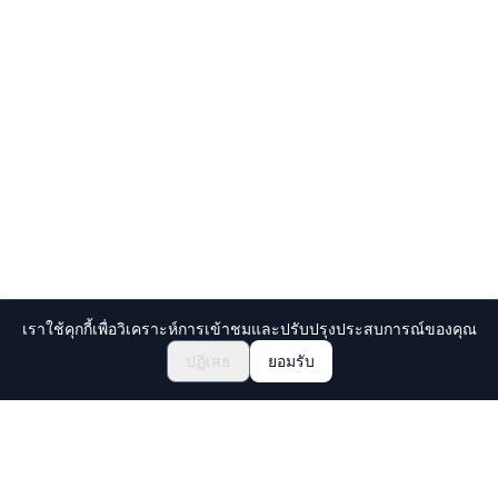
เราใช้คุกกี้เพื่อวิเคราะห์การเข้าชมและปรับปรุงประสบการณ์ของคุณ
สำรวจเทศกาลและอีเวนต์
🎆
ปฏิเสธ
ยอมรับ
จองตั๋วเทศกาลมัตสึริญี่ปุ่น
Holiday Travel