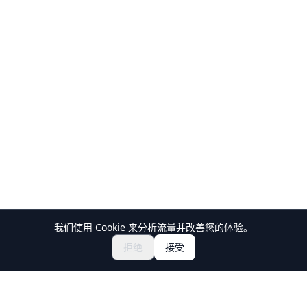
我们使用 Cookie 来分析流量并改善您的体验。
探索祭典与活动
🎆
拒绝
接受
获取日本祭典门票