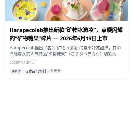
Harapecolab推出新款“矿物冰激凌”，点缀闪耀
的“矿物糖果”碎片 — 2026年6月19日上市
Harapecolab推出了名为“矿物冰激凌”的夏季冷冻甜点，其中
点缀着从其人气商品“矿物糖果”（こうぶつヲカシ）切割而来
的彩色琥珀糖碎片。该系列提供牛奶冰激凌和柠檬雪酪两种口
2026年6月21日
味，于6月19日起通过官方网店发售。
+5 更多
#新闻
#食品与饮料