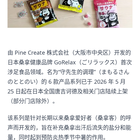
由 Pine Create 株式会社（大阪市中央区）开发的
日本桑拿健康品牌 GoRelax（ごリラックス）首次
涉足食品领域。名为“守先生的调理”（まもるさん
のととのい）的 6 款产品系列已于 2026 年 5 月
25 日起在日本全国唐吉诃德及相关门店陆续上架
（部分门店除外）。
该系列是针对长期以来桑拿爱好者（桑拿客）的呼
声而开发的，旨在补充桑拿出汗后流失的盐分和能
量，同时起到预防炎热季节中暑的作用。