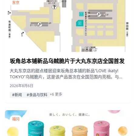
东京
坂角总本铺新品乌贼脆片于大丸东京店全国首发
大丸东京店的甜点楼层迎来坂角总本铺的新品“LOVE ikaty!
TOKYO”乌贼脆片，这是该产品首次在全国范围内亮相。与此
同时，快闪店限定的“LOVE ebby! TOKYO”虾片以及韩国品牌
2026年8月6日
JUNGNAMMI 逼真的蔬菜造型甜面包也一同登场。
+6 更多
#新闻
#食品与饮料
福冈