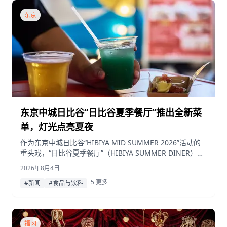
东京
东京中城日比谷“日比谷夏季餐厅”推出全新菜
单，灯光点亮夏夜
作为东京中城日比谷“HIBIYA MID SUMMER 2026”活动的
重头戏，“日比谷夏季餐厅”（HIBIYA SUMMER DINER）在
灯光点缀的夏夜里新增了三明治、塔可饼和各类饮品，同时
2026年8月4日
还有现场音乐之夜，邻近的あいぱく® TOKYO冰淇淋店也
+5 更多
推出了全新的花式冰淇淋口味。
#新闻
#食品与饮料
福冈