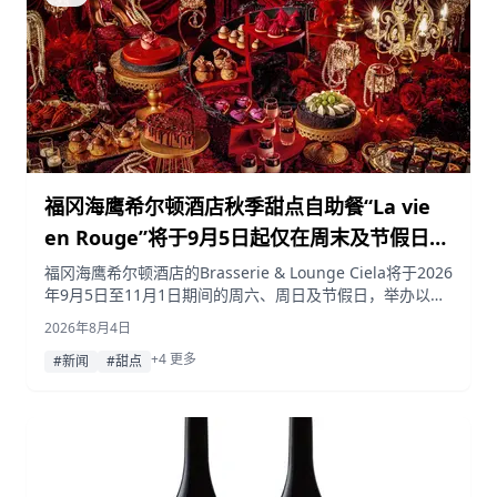
福冈海鹰希尔顿酒店秋季甜点自助餐“La vie
en Rouge”将于9月5日起仅在周末及节假日举
行
福冈海鹰希尔顿酒店的Brasserie & Lounge Ciela将于2026
年9月5日至11月1日期间的周六、周日及节假日，举办以歌
剧派对为灵感的秋季甜点自助餐“La vie en Rouge — 沉浸
2026年8月4日
在深红色的迷人派对”，提供约20种甜点和6种咸点，每人
+4 更多
5,000日元。
#新闻
#甜点