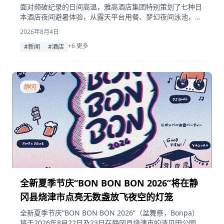
面对频破纪录的日间高温，雅高酒店集团特别策划了七种日
本酒店夜间避暑体验，从露天平台用餐、梦幻夜间泳池，到
四晚限定的怪谈晚餐与屋顶观星，助你在夕阳西下后尽享凉
2026年8月4日
爽惬意的休闲时光。
+6 更多
#新闻
#酒店
静冈
全新夏季节庆“BON BON BON 2026”将在静
冈县烧津市点亮无数盏放飞夜空的灯笼
全新夏季节庆“BON BON BON 2026”（盆舞祭，Bonpa）
将于2026年8月22日及23日在静冈县烧津市的清见田公园举