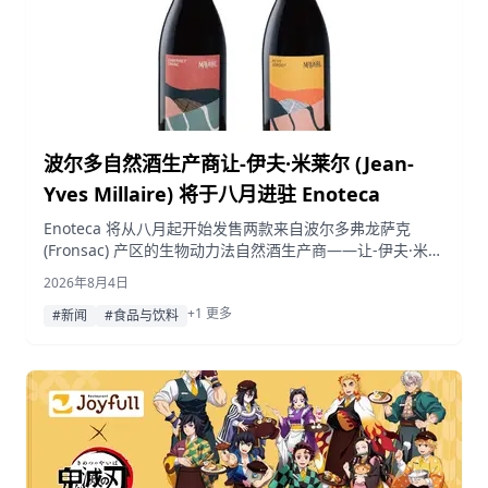
波尔多自然酒生产商让-伊夫·米莱尔 (Jean-
Yves Millaire) 将于八月进驻 Enoteca
Enoteca 将从八月起开始发售两款来自波尔多弗龙萨克
(Fronsac) 产区的生物动力法自然酒生产商——让-伊夫·米莱
尔的产品，分别是品丽珠 (Cabernet Franc) 和小味儿多
2026年8月4日
(Petit Verdot) 单一品种葡萄酒，含税售价均为 4,180 日
+1 更多
元。
#新闻
#食品与饮料