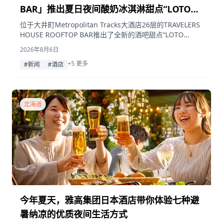
BAR」推出夏日夜间酸奶冰淇淋甜点“LOTO
YOAGE”，共有三种口味
位于大井町Metropolitan Tracks大酒店26层的TRAVELERS
HOUSE ROOFTOP BAR推出了全新的酒吧甜点“LOTO
YOAGE”。这款以酸奶冰淇淋为基底的甜点共有三种根据心
2026年8月6日
情设计的口味，每种口味均搭配不同的利口酒。供应时间为
+5 更多
2026年8月1日至9月30日。
#新闻
#酒店
北海道
今年夏天，雅高集团日本酒店带你体验七种避
暑纳凉的优质夜间生活方式