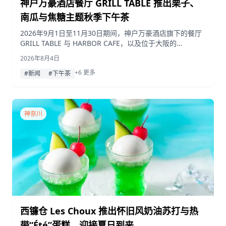
神户万豪酒店餐厅 GRILL TABLE 推出栗子、
南瓜与焦糖主题秋季下午茶
2026年9月1日至11月30日期间，神户万豪酒店旗下的餐厅
GRILL TABLE 与 HARBOR CAFE，以及位于大阪的
crossfield with TERRACE LOUNGE，将联合推出以当季栗
2026年8月4日
子、南瓜和焦糖风味为核心的限定下午茶。
+6 更多
#新闻
#下午茶
神奈川
西镰仓 Les Choux 推出怀旧风奶油苏打与热
带“Été”蛋糕，迎接夏日到来