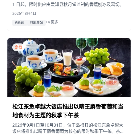
1 日起，限时供应由爱知县秋月堂监制的香蕉刨冰及葛切。
2026年8月4日
+4 更多
#新闻
#咖啡馆
岛根
松江东急卓越大饭店推出以晴王麝香葡萄和当
地食材为主题的秋季下午茶
2026年9月1日至10月31日，位于岛根县的松江东急卓越大
饭店将推出以晴王麝香葡萄为核心的限时秋季下午茶。茶点
搭配了邑南町甜玉米、宫古岛芒果等当地食材，并提供精选