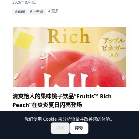
2026年8月4日
日本红茶。
+4 更多
#新闻
#下午茶
清爽怡人的果味桃子饮品“Fruitis™ Rich
Peach”在炎炎夏日闪亮登场
Mizkan将于8月4日起在部分渠道限量发售“Fruitis™ Rich
我们使用 Cookie 来分析流量并改善您的体验。
Peach”，这是一款加入桃子果肉、即开即饮的冷藏型果醋饮
品。
拒绝
接受
2026年8月4日
+3 更多