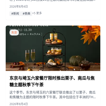
行。活动包含充满灯笼的“灯笼之夜”、DJ混音版盆舞、现场
2026年8月4日
音乐表演以及约40家摊位的美食体验。
+5 更多
#新闻
#祭典
东京
东京与埼玉六家餐厅限时推出栗子、南瓜与焦
糖主题秋季下午茶
这个季节，东京与埼玉的六家餐厅联合推出了以栗子、南瓜
和焦糖为主题的限时秋季下午茶。其中包括位于丰洲的THE
PENTHOUSE with weekend terrace，供应时间为2026年
2026年8月4日