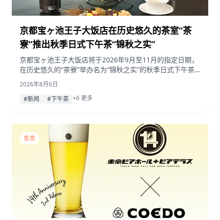
京都宝ヶ池王子大饭店在历史悠久的茶室“茶
寮”推出秋季日式下午茶“锦秋之实”
京都宝ヶ池王子大饭店将于2026年9月至11月的指定日期，
在历史悠久的“茶寮”举办名为“锦秋之实”的秋季日式下午茶
活动，呈现丹波栗、柿子和巨峰葡萄等季节性风味。
2026年8月6日
+6 更多
#新闻
#下午茶
东京