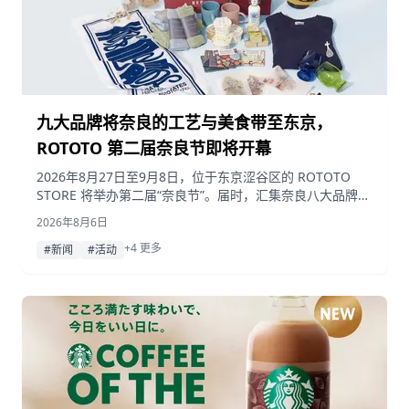
九大品牌将奈良的工艺与美食带至东京，
ROTOTO 第二届奈良节即将开幕
2026年8月27日至9月8日，位于东京涩谷区的 ROTOTO
STORE 将举办第二届“奈良节”。届时，汇集奈良八大品牌的
凉鞋、纺织品、香氛、精酿金酒、巧克力、果干、意式冰淇
2026年8月6日
淋及精酿啤酒等精品将齐聚一堂。此外，还有来自福井的生
+4 更多
活方式品牌特别参与，以及开幕招待会和限量版艺术周边商
#新闻
#活动
品。