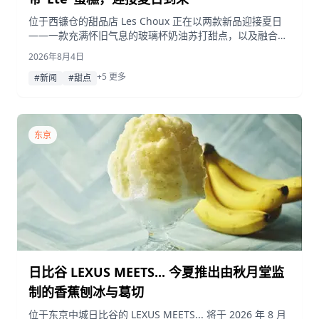
位于西镰仓的甜品店 Les Choux 正在以两款新品迎接夏日
——一款充满怀旧气息的玻璃杯奶油苏打甜点，以及融合了
椰子慕斯与芒果的热带风味蛋糕“Été”。
2026年8月4日
+5 更多
#新闻
#甜点
东京
日比谷 LEXUS MEETS... 今夏推出由秋月堂监
制的香蕉刨冰与葛切
位于东京中城日比谷的 LEXUS MEETS... 将于 2026 年 8 月