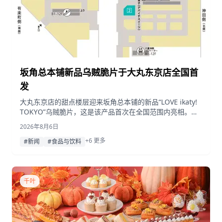
坂角总本铺新品乌贼脆片于大丸东京店全国首
发
大丸东京店的甜点楼层迎来坂角总本铺的新品“LOVE ikaty!
TOKYO”乌贼脆片，这是该产品首次在全国范围内亮相。与
此同时，快闪店限定的“LOVE ebby! TOKYO”虾片以及韩国
2026年8月6日
品牌 JUNGNAMMI 逼真的蔬菜造型甜面包也一同登场。
+6 更多
#新闻
#食品与饮料
千叶