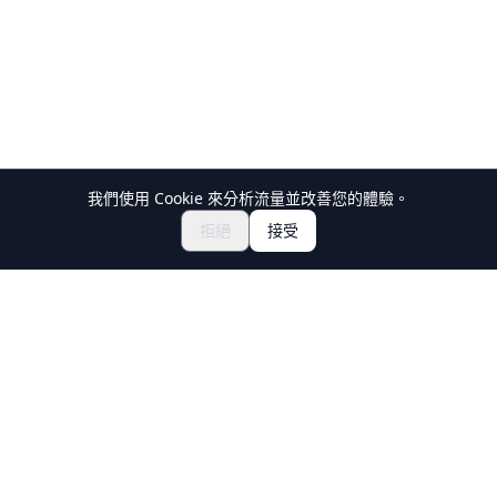
我們使用 Cookie 來分析流量並改善您的體驗。
探索祭典與活動
🎆
拒絕
接受
取得日本祭典門票
Holiday Travel
發現日本的精彩體驗
探索
體驗