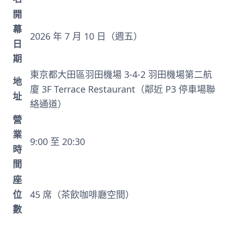
開
幕
2026 年 7 月 10 日（週五）
日
期
東京都大田區羽田機場 3-4-2 羽田機場第二航
地
廈 3F Terrace Restaurant（鄰近 P3 停車場聯
址
絡通道）
營
業
9:00 至 20:30
時
間
座
位
45 席（茶飲咖啡廳空間）
數