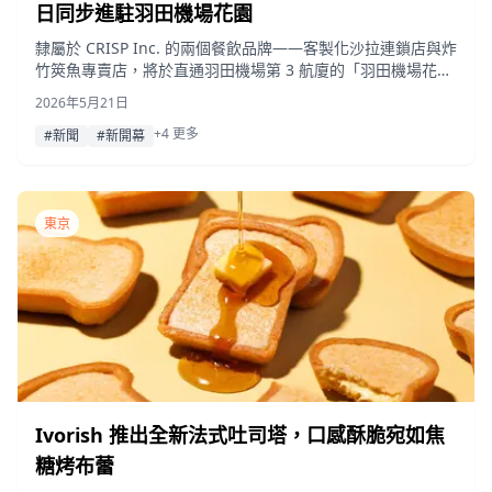
日同步進駐羽田機場花園
隸屬於 CRISP Inc. 的兩個餐飲品牌——客製化沙拉連鎖店與炸
竹筴魚專賣店，將於直通羽田機場第 3 航廈的「羽田機場花
園」二樓同步開幕。
2026年5月21日
+4 更多
#新聞
#新開幕
東京
Ivorish 推出全新法式吐司塔，口感酥脆宛如焦
糖烤布蕾