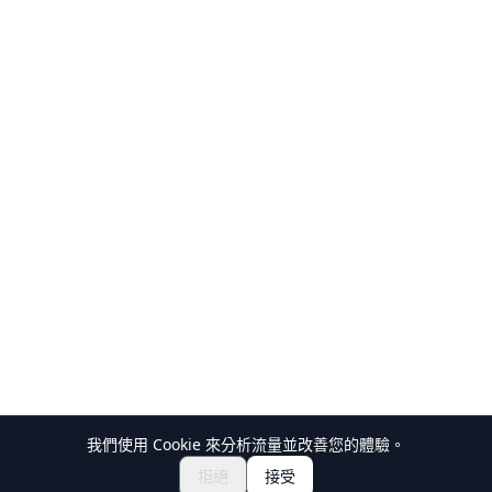
我們使用 Cookie 來分析流量並改善您的體驗。
探索祭典與活動
🎆
拒絕
接受
取得日本祭典門票