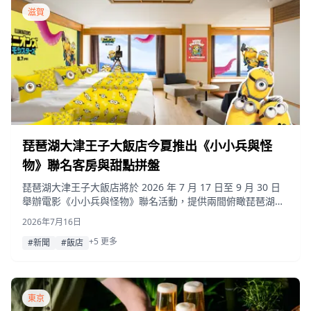
滋賀
琵琶湖大津王子大飯店今夏推出《小小兵與怪
物》聯名客房與甜點拼盤
琵琶湖大津王子大飯店將於 2026 年 7 月 17 日至 9 月 30 日
舉辦電影《小小兵與怪物》聯名活動，提供兩間俯瞰琵琶湖的
主題客房，以及供住宿旅客與當日造訪遊客皆可享用的限量版
2026年7月16日
甜點拼盤。
+5 更多
#新聞
#飯店
東京