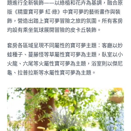
題進行全新裝飾——以綠植和花卉為基調，融合原
版《精靈寶可夢 紅·綠》中寶可夢的藝術畫作與裝
飾，營造出踏上寶可夢冒險之旅的氛圍。所有客房
均設有乘坐氣球展開冒險的皮卡丘裝飾。
套房各區域呈現不同屬性的寶可夢主題：客廳以妙
蛙種子、蔓藤怪等草屬性寶可夢為主題，臥室以小
火龍、六尾等火屬性寶可夢為主題，浴室則以傑尼
龜、拉普拉斯等水屬性寶可夢為主題。