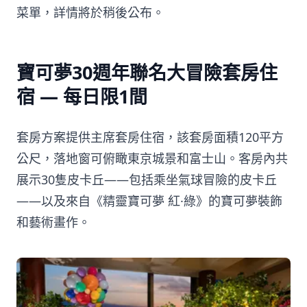
菜單，詳情將於稍後公布。
寶可夢30週年聯名大冒險套房住
宿 — 每日限1間
套房方案提供主席套房住宿，該套房面積120平方
公尺，落地窗可俯瞰東京城景和富士山。客房內共
展示30隻皮卡丘——包括乘坐氣球冒險的皮卡丘
——以及來自《精靈寶可夢 紅·綠》的寶可夢裝飾
和藝術畫作。