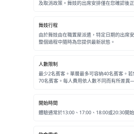
及取消政策。舞妓的出席安排僅在您確認後
費用（每人，含稅）
一般季節
舞妓行程
由於舞妓由在職置屋派遣，特定日期的出席
人數
每人費用
整個過程中隨時為您提供最新狀態。
2人
¥69,800
3人
¥52,500
4人
人數限制
¥41,500
5人以上
¥38,000
最少2名賓客。單層最多可容納40名賓客。
70名賓客。每人費用依人數不同而有所差異
旺季（3月15日～6月30日 / 10月1日
開始時間
人數
每人費用
體驗通常於13:00、17:00、18:00或20
2人
¥79,800
3人
¥62,500
4人
¥51,500