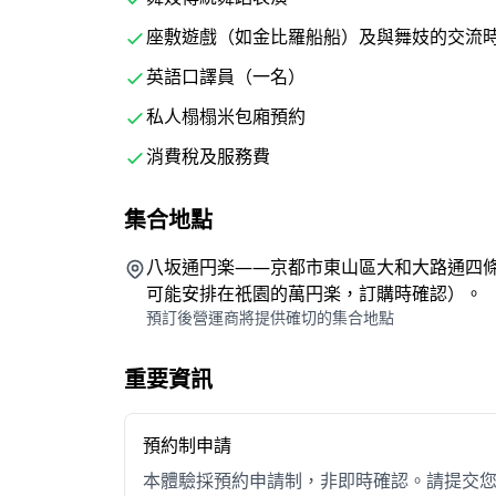
數分鐘即可抵達建仁寺，距離祇園中心地帶僅五
座敷遊戲（如金比羅船船）及與舞妓的交流
可選用，緊鄰祇園花見小路，步行即可到達八坂
英語口譯員（一名）
沒有其他賓客，沒有其他團體，只有您、您的同
私人榻榻米包廂預約
消費稅及服務費
懷石料理與暢飲服務
集合地點
晚宴為季節性日式懷石套餐，包含御番菜（京都
八坂通円楽——京都市東山區大和大路通四條下入
可能安排在祇園的萬円楽，訂購時確認）。
生麩與湯葉淋芡汁、天婦羅、白飯、湯品及甜點
預訂後營運商將提供確切的集合地點
酒、燒酎（麥芽及地瓜）、月桂冠清酒（冷飲或溫飲
檸檬沙瓦、梅酒，以及各式軟性飲料。
重要資訊
預約制申請
本體驗採預約申請制，非即時確認。請提交