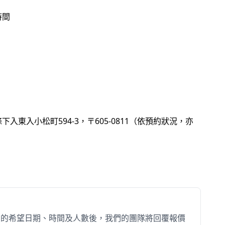
分鐘路程。第二場地「萬円楽」亦
時間
神社。兩處場地均為完全私人——
行者，以及舞妓。
家常料理）、生魚片、肉類料理、
東入小松町594-3，〒605-0811（依預約狀況，亦
。暢飲菜單涵蓋生啤酒與瓶裝啤
）、紅白葡萄酒、Highball、
您的希望日期、時間及人數後，我們的團隊將回覆報價