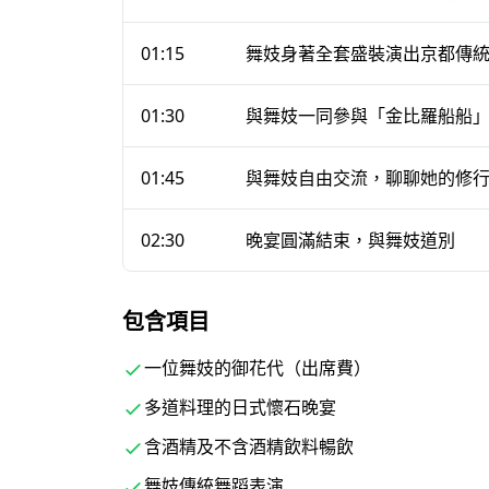
突破「一見謝絕」的壁壘
— 踏入連多數日本人
01:15
舞妓身著全套盛裝演出京都傳
私人榻榻米包廂中體驗正宗座敷。
活文化的繼承者
— 舞妓與藝妓並非現代意義上
01:30
與舞妓一同參與「金比羅船船
——舞蹈、音樂與座敷禮儀——的正式傳承人。
多語言支援
— 專業英語口譯員隨行服務為標準
01:45
與舞妓自由交流，聊聊她的修
譯服務亦可提前預約安排。
飲食需求配合
— 可提前為素食、無麩質及無高
02:30
晚宴圓滿結束，與舞妓道別
提供嚴格的清真或全素烹飪方式（如專用鍋具或
材調整來配合，例如不使用肉類或海鮮高湯。請
包含項目
一位舞妓的御花代（出席費）
多道料理的日式懷石晚宴
場地——東山私人包廂
含酒精及不含酒精飲料暢飲
體驗地點為「八坂通円楽」——位於八坂通上一
舞妓傳統舞蹈表演