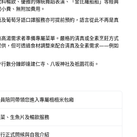
飲料暢飲、優雅的傳統舞蹈表演、「金比羅船船」等經典
需小費、無附加費用。
語及葡萄牙語口譯服務亦可提前預約，語言從此不再是真
理的日式懷石晚宴與暢飲服務，欣
「金比羅船船」等經典座敷遊戲，
無高湯需求者準備專屬菜單。嚴格的清真或全素烹飪方式
提供，但可透過食材調整來配合清真及全素需求——例如
，以及京都花街延續數百年的傳統
。
步行數分鐘即達建仁寺、八坂神社及祇園花街。
）、懷石料理、含酒精及不含酒精
無需小費、無附加費用、絕無隱藏
不同，後者往往要到深夜方知帳單
譯員陪同帶領您進入專屬榻榻米包廂
番菜、生魚片及暢飲服務
進行正式問候與自我介紹