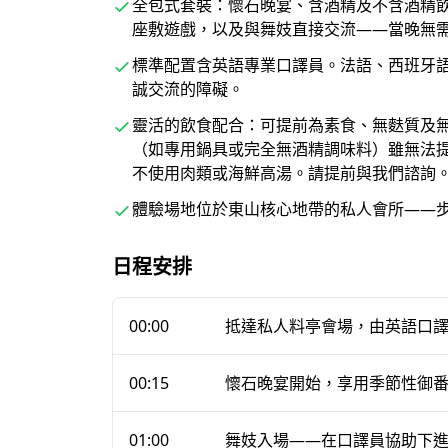
全包式套裝：懷石晚宴、含酒精及不含酒精
座敷遊戲，以及與舞妓直接交流——當晚無
精心打造、面面俱到的文化之夜
標準配置含英語專業口譯員。法語、西班牙
誠交流的障礙。
在兩至三個小時的靜謐時光中，您將享用多道料
賞舞妓身著盛裝演出的優雅傳統舞蹈，一同參與
靈活的飲食配合：可提前為素食、無麩質及
（如專用鍋具或完全無酒精調味料）雖無法
並直接與舞妓、藝妓暢談她們的生活、修行歷程
不使用肉類或海鮮高湯。請提前與我們諮詢
文化。
體驗場地位於東山核心地帶的私人會所——
所有費用均已包含：舞妓的「御花代」（出席費
飲料暢飲、消費稅、服務費，以及英語口譯員。
日程安排
收費
——與藝妓街傳統「伊呂波」計費方式截然
金額。
00:00
抵達私人料亭會場，由英語口
00:15
懷石晚宴開始，享用季節性御
為何國際旅客選擇這項體驗
01:00
舞妓入場——在口譯員協助下