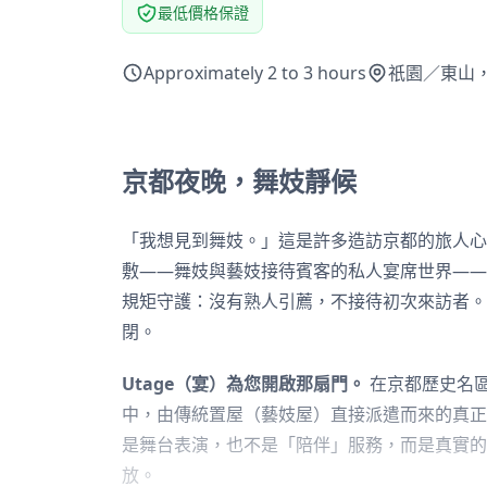
最低價格保證
Approximately 2 to 3 hours
祇園／東山
京都夜晚，舞妓靜候
「我想見到舞妓。」這是許多造訪京都的旅人心
敷——舞妓與藝妓接待賓客的私人宴席世界——
規矩守護：沒有熟人引薦，不接待初次來訪者。
閉。
Utage（宴）為您開啟那扇門。
在京都歷史名
中，由傳統置屋（藝妓屋）直接派遣而來的真正
是舞台表演，也不是「陪伴」服務，而是真實的
放。