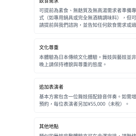
飲食需求
5人以上
¥48,000
可提前為素食、無麩質及無高湯需求者準備
式（如專用鍋具或完全無酒精調味料），但
上述費用以一位舞妓搭配錄音伴奏為基本方案。
請提前與我們諮詢，並告知任何飲食需求或
（地歌舞伎三味線演奏者）現場演奏，可另行預約，
稅）。
文化尊重
本體驗為日本傳統文化體驗。舞妓與藝妓並
晚上請保持禮貌與尊重的態度。
京都，一生一次的夜晚
追加表演者
與舞妓共度的座敷之夜，不是一場您旁觀的表演
基本方案包含一位舞妓搭配錄音伴奏。如需
守護了數百年，今夜只為您而開。這不是「一種
預約，每位表演者另加¥55,000（未稅）。
世界上獨一無二
的體驗。
其他地點
類似的舞妓座敷體驗亦可在金澤安排，請聯