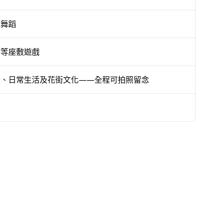
都無緣進入的世界，在合作料亭的全
統舞蹈
的表演者，而是日本最精緻文化藝術
」等座敷遊戲
配置。法語、西班牙語及葡萄牙語口
行、日常生活及花街文化——全程可拍照留念
湯需求者準備專屬菜單。廚房雖無法
完全無酒精調味料），但可透過食
提前與我們諮詢。
棟美麗修復的昔日和服商家，步行