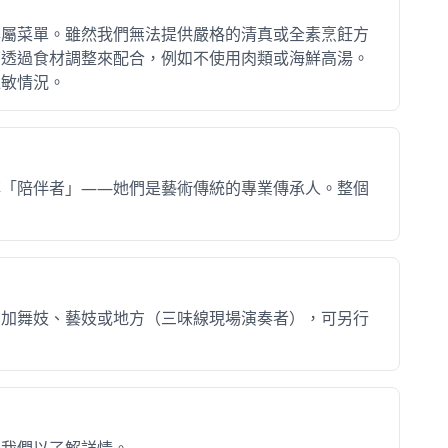
專屬菜單。雖然我們無法提供嚴格的清真或全素烹飪方
可透過食材調整來配合，例如不使用肉類或海鮮高湯。
如需增加舞妓、藝妓，或由地方
過敏情況。
每位表演者另加 ¥55,000（未
非「陪伴者」——她們是藝術傳統的專業傳承人。整個
——而是您親身參與的一段時光。
增加舞妓、藝妓或地方（三味線現場演奏者），可另行
日本體驗」，而是
唯有日本才有、
絡我們以了解詳情。