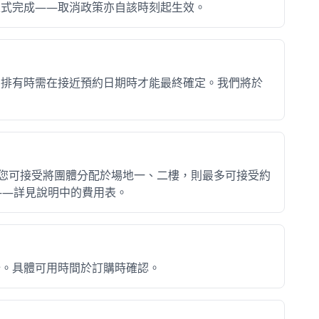
正式完成——取消政策亦自該時刻起生效。
安排有時需在接近預約日期時才能最終確定。我們將於
若您可接受將團體分配於場地一、二樓，則最多可接受約
——詳見說明中的費用表。
～11月30日）
:30開始。具體可用時間於訂購時確認。