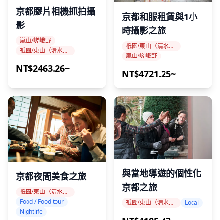
如何使用
京都膠片相機抓拍攝
京都和服租賃與1小
影
時攝影之旅
請在入口處向服務人員出示您的紙質門票。
嵐山/嵯峨野
祇園/東山（清水寺、八坂神社、平安神宮）
祇園/東山（清水寺、八坂神社、平安神宮）
進入會場後，請在您的門票上指示的座位就座。
嵐山/嵯峨野
NT$2463.26~
NT$4721.25~
包含項目
紙質門票
小冊子
不包含項目
與當地導遊的個性化
京都夜間美食之旅
京都之旅
祇園/東山（清水寺、八坂神社、平安神宮）
前往會場的交通
Food / Food tour
祇園/東山（清水寺、八坂神社、平安神宮）
Local
Nightlife
其他個人開銷