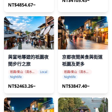
NT$4105.43~
NT$4854.67~
取消政策
所有銷售均為最終決定。無論取消狀態如何，旅客均不會收
到任何退款。
預訂前確認
京都夜間美食與街道
與當地導遊的祇園夜
祇園及更多
間步行之旅
山鉾巡行（遊行）將風雨無阻地舉行。除非山鉾巡行沒有舉
祇園/東山（清水寺、八坂神社、平安神宮）
祇園/東山（清水寺、八坂神社、平安神宮）
Local
Nightlife
Nightlife
行，否則不予退款。與付款相關的票務和送貨費用不予退
還。
NT$3847.40~
NT$2463.26~
一旦我們的現場工作人員將門票交給您，我們將不對任何損
壞負責。請小心不要丟失它們。
座位號碼列在門票上。請將您的門票出示給您座位附近的接