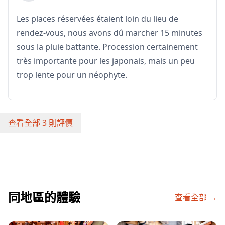
7月17日的領取時間範圍：7:30〜10:00
7月24日的領取時間範圍：7:30〜9:00
Les places réservées étaient loin du lieu de
rendez-vous, nous avons dû marcher 15 minutes
⚠︎ 從TKP京都四條會議中心（門票領取地點）到祇園觀覽
sous la pluie battante. Procession certainement
席，需搭乘一站電車或步行約15–20分鐘。
très importante pour les japonais, mais un peu
請預留充足時間，於活動當天提前到達領取門票。
trop lente pour un néophyte.
*如果您無法在指定時間內領取門票，
我們將無法退款。
*我們將在稍後單獨通知您具體的接待時間。
查看全部 3 則評價
⚠︎無法選擇座位。
關於住宿套餐
同地區的體驗
查看全部 →
・Rinn Kyoto Gion Shinbashi住宿方案