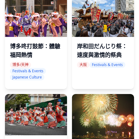
博多咚打鼓節：體驗
岸和田だんじり祭：
福岡熱情
速度與激情的祭典
博多/天神
大阪
Festivals & Events
Festivals & Events
Japanese Culture