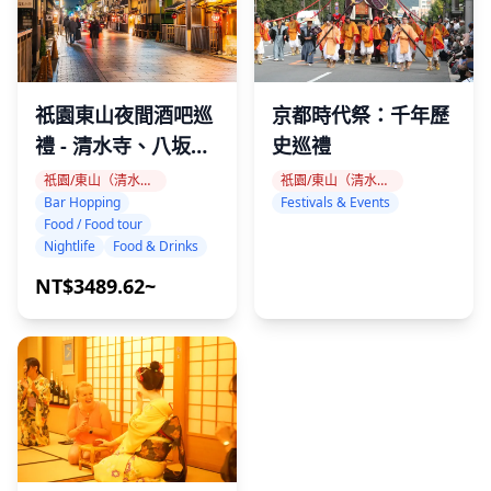
待員，並坐在標有您座位號碼的椅子上。
當天注意事項
祇園東山夜間酒吧巡
京都時代祭：千年歷
禮 - 清水寺、八坂神
史巡禮
我們預計會出現極端高溫，因此請注意保持水分和良好的身
社與平安神宮
祇園/東山（清水寺、八坂神社、平安神宮）
祇園/東山（清水寺、八坂神社、平安神宮）
體狀況。即使您不渴，也請經常喝水。請採取防暑措施，例
Bar Hopping
Festivals & Events
Food / Food tour
如戴帽子。（不允許使用陽傘，因為它們會阻擋視線。）
Nightlife
Food & Drinks
我們建議您攜帶雨衣以防下雨。（不允許使用雨傘，因為它
NT$3489.62~
們會阻擋視線。）請注意，⚠︎的洗手間設施不足。
在看台區域禁止使用三腳架。在看台區域不允許進行攝影和
錄像。
對於在場內或場外以擾亂其他顧客的方式行事且不遵守工作
人員指示的人員，將被強行要求離開場地。在這種情況下，
門票將不予退還。