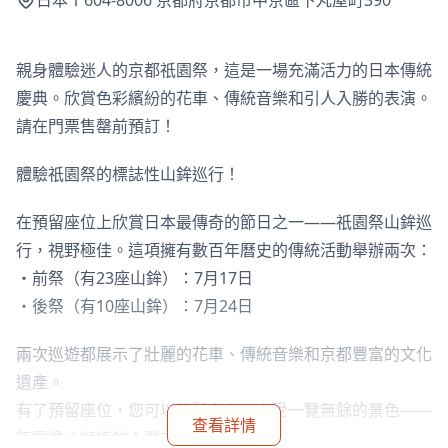
日本〒604-8006 京都府京都市中京區下丸屋町390
親身體驗迷人的京都祇園祭，這是一場充滿活力的日本傳統
慶典。欣賞色彩繽紛的花車、傳統音樂和引人入勝的表演。
請在門票售罄前預訂！
體驗祇園祭的標誌性山鉾巡行！
在預留座位上欣賞日本最傳奇的節日之一——祇園祭山鉾巡
行，視野極佳。這項擁有數百年曆史的傳統活動舉辦兩次：
・前祭（有23座山鉾）：7月17日
・後祭（有10座山鉾）：7月24日
兩次巡遊都展示了壯麗的花車、傳統音樂和京都豐富的文化
遺產。
有了預留座位，您可以放鬆身心，享受一覽無餘的景色——
查看詳情
無需擔心擁擠的人群或長時間的站立。