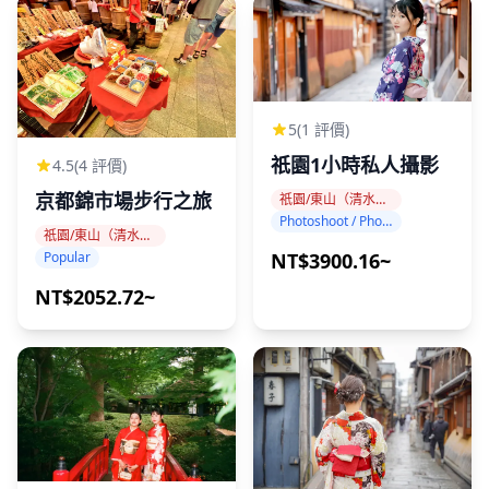
僅接受兩位客人的預訂
請自行前往酒店辦理入住手續。
包括節日前一天和節日當天的兩晚住宿
標準雙床房
僅含客房（不含餐點）
5
(1 評價)
地址：京都市東山區橋本町2-415-1 〒605-0083
祇園1小時私人攝影
4.5
(4 評價)
京都錦市場步行之旅
祇園/東山（清水寺、八坂神社、平安神宮）
・Rihga Place Kyoto Shijo Karasuma住宿方案
Photoshoot / Photo tour
僅接受兩位客人的預訂
祇園/東山（清水寺、八坂神社、平安神宮）
NT$3900.16~
Popular
請自行前往酒店辦理入住手續。
NT$2052.72~
包括節日前一天和節日當天的兩晚住宿
標準雙床房
含早餐
地址：京都市下京區室町通高辻上る山王町551 〒600-
8424