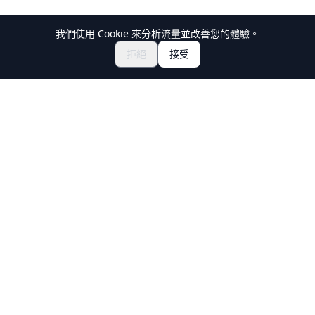
我們使用 Cookie 來分析流量並改善您的體驗。
NT$2873.80~
立即預訂
拒絕
接受
Holiday Travel
發現日本的精彩體驗
探索
體驗
新文化體驗
目的地
旅行指南
諮詢嚮導