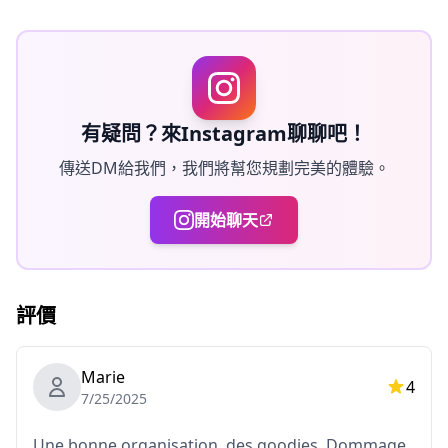
✨ 限量酒店套餐（可選）
為了獲得更舒適和無縫的體驗，我們還提供限量酒店套餐，
包括2晚住宿（節日前一天和節日當天）以及您的預留座位
門票。
有疑問？來Instagram聊聊吧！
傳送DM給我們，我們將幫您規劃完美的體驗。
可選酒店：
・Rinn Kyoto Gion Shinbashi
開始聊天
・Rihga Place Kyoto Shijo Karasuma
酒店套餐數量有限，先到先得。
評價
時間和地點
前祭：7月17日上午10:20 -- 上午11:20
Marie
後祭：7月24日上午9:30 -- 上午9:50
4
7/25/2025
Une bonne organisation, des goodies. Dommage