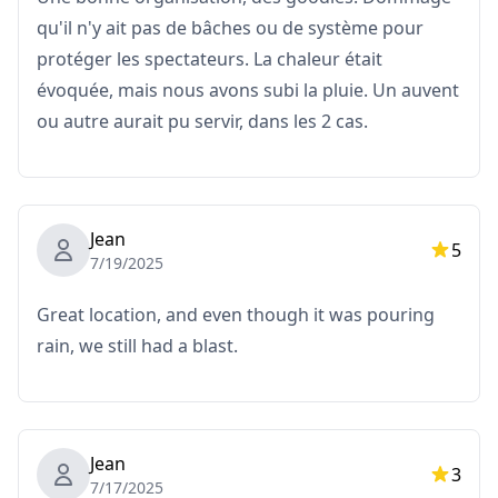
門票資訊和領取
qu'il n'y ait pas de bâches ou de système pour
protéger les spectateurs. La chaleur était
這是實體紙質門票，不是電子門票。
évoquée, mais nous avons subi la pluie. Un auvent
在節日當天，請到以下地點直接從我們的工作人員處領取您
ou autre aurait pu servir, dans les 2 cas.
的門票。
預訂後，我們將在活動前一天與您聯繫，告知您具體的領取
時間。
Jean
・領取地點：
5
7/19/2025
TKP京都四條會議中心
四條SET大樓6樓
Great location, and even though it was pouring
京都市下京區立売中之町99 〒600-8006
rain, we still had a blast.
https://maps.app.goo.gl/K3dsev1z8tRygfhx9
Jean
・門票領取時間：
3
7/17/2025