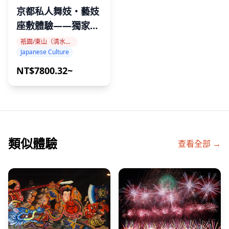
由於新型冠狀病毒感染等的影響，活動可能會發生變更或取
京都私人舞妓・藝妓
消。
座敷體驗——獨家進
入日本最深邃的文化
請按照國家和地方政府關於感染控制措施的政策行事。
祇園/東山（清水寺、八坂神社、平安神宮）
Japanese Culture
傳統
組織者不對看台內造成的任何損害負責。
NT$7800.32~
類似體驗
查看全部 →